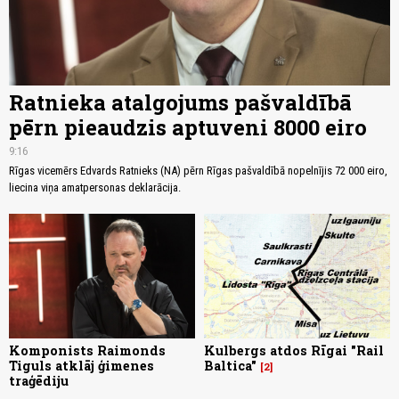
Ratnieka atalgojums pašvaldībā
pērn pieaudzis aptuveni 8000 eiro
9:16
Rīgas vicemērs Edvards Ratnieks (NA) pērn Rīgas pašvaldībā nopelnījis 72 000 eiro,
liecina viņa amatpersonas deklarācija.
Komponists Raimonds
Kulbergs atdos Rīgai "Rail
Tiguls atklāj ģimenes
Baltica"
2
traģēdiju