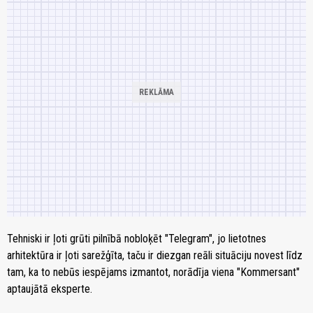
Tehniski ir ļoti grūti pilnībā nobloķēt "Telegram", jo lietotnes
arhitektūra ir ļoti sarežģīta, taču ir diezgan reāli situāciju novest līdz
tam, ka to nebūs iespējams izmantot, norādīja viena "Kommersant"
aptaujātā eksperte.