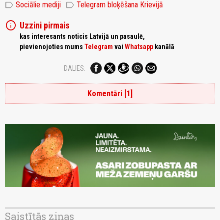
label
label
Sociālie mediji
Telegram bloķēšana Krievijā
info
Uzzini pirmais
kas interesants noticis Latvijā un pasaulē,
pievienojoties mums
Telegram
vai
Whatsapp
kanālā
DALIES:
Komentāri [1]
Saistītās ziņas