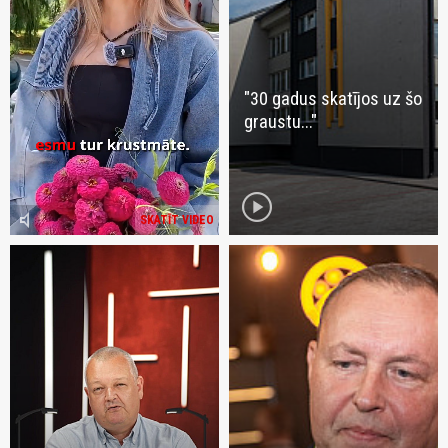
"30 gadus skatījos uz šo
graustu..."
play_circle
volume_mute
SKATĪT VIDEO