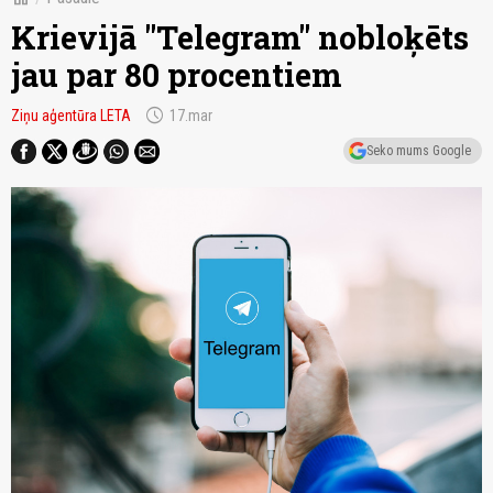
Krievijā "Telegram" nobloķēts
jau par 80 procentiem
schedule
Ziņu aģentūra LETA
17.mar
Seko mums Google