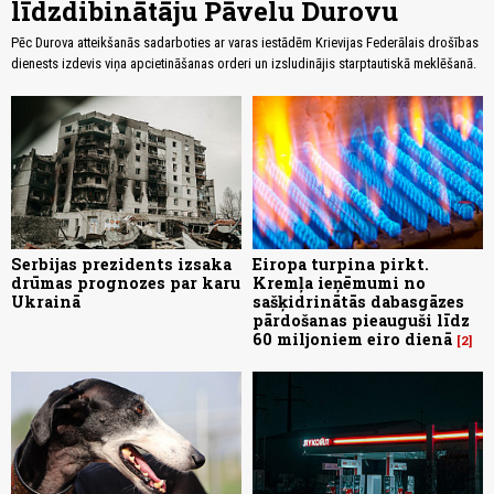
līdzdibinātāju Pāvelu Durovu
Pēc Durova atteikšanās sadarboties ar varas iestādēm Krievijas Federālais drošības
dienests izdevis viņa apcietināšanas orderi un izsludinājis starptautiskā meklēšanā.
Serbijas prezidents izsaka
Eiropa turpina pirkt.
drūmas prognozes par karu
Kremļa ieņēmumi no
Ukrainā
sašķidrinātās dabasgāzes
pārdošanas pieauguši līdz
60 miljoniem eiro dienā
2