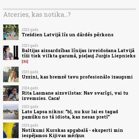
Atceries, kas notika...?
2023.gads
Trešdien Latvijā līs un dārdēs pērkons
2025.gads
Baltijas aizsardzības līnijas izveidošana Latvijā
tīši tiek vilkta garumā, pieļauj Jurģis Liepnieks
31
2025.gads
Uzzini, kas bremzē tavu profesionālo izaugsmi
2024.gads
Rita Lasmane aizsvilstas: Nav svarīgi, vai tu
izvemsies. Caca!
2023.gads
Lato Lapsa nikns: "bļ, nu kur lai es tagad
pamūku no tā idiota, kas nesas pretī"
2024.gads
Notikumi Kurskas apgabalā - eksperti min
iespējamos Kijivas mērķus