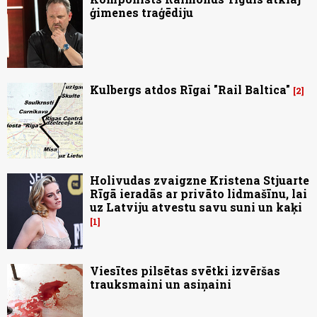
ģimenes traģēdiju
Kulbergs atdos Rīgai "Rail Baltica"
2
Holivudas zvaigzne Kristena Stjuarte
Rīgā ieradās ar privāto lidmašīnu, lai
uz Latviju atvestu savu suni un kaķi
1
Viesītes pilsētas svētki izvēršas
trauksmaini un asiņaini