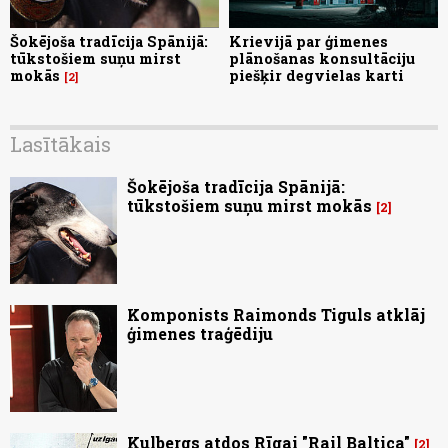
Šokējoša tradīcija Spānijā:
Krievijā par ģimenes
tūkstošiem suņu mirst
plānošanas konsultāciju
mokās
piešķir degvielas karti
2
Lasītākais
Šokējoša tradīcija Spānijā:
tūkstošiem suņu mirst mokās
2
Komponists Raimonds Tiguls atklāj
ģimenes traģēdiju
Kulbergs atdos Rīgai "Rail Baltica"
2