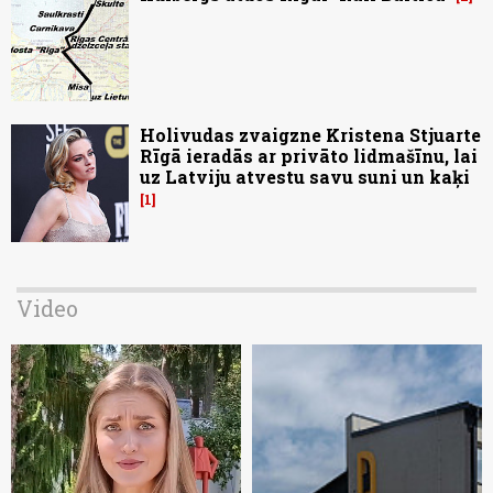
Holivudas zvaigzne Kristena Stjuarte
Rīgā ieradās ar privāto lidmašīnu, lai
uz Latviju atvestu savu suni un kaķi
1
Video