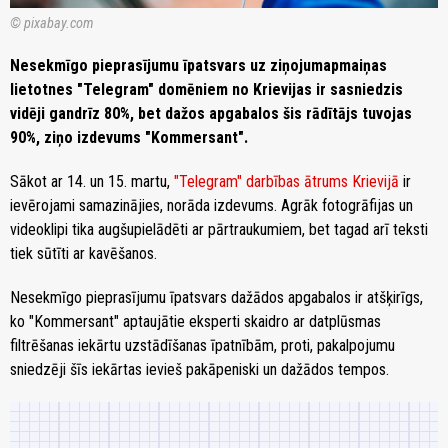
© pixabay.com
Nesekmīgo pieprasījumu īpatsvars uz ziņojumapmaiņas
lietotnes "Telegram" domēniem no Krievijas ir sasniedzis
vidēji gandrīz 80%, bet dažos apgabalos šis rādītājs tuvojas
90%, ziņo izdevums "Kommersant".
Sākot ar 14. un 15. martu,
"Telegram" darbības ātrums Krievijā
ir
ievērojami samazinājies, norāda izdevums. Agrāk fotogrāfijas un
videoklipi tika augšupielādēti ar pārtraukumiem, bet tagad arī teksti
tiek sūtīti ar kavēšanos.
Nesekmīgo pieprasījumu īpatsvars dažādos apgabalos ir atšķirīgs,
ko "Kommersant" aptaujātie eksperti skaidro ar datplūsmas
filtrēšanas iekārtu uzstādīšanas īpatnībām, proti, pakalpojumu
sniedzēji šīs iekārtas ievieš pakāpeniski un dažādos tempos.