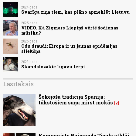
2024.gads
Svarīga ziņa tiem, kas plāno apmeklēt Lietuvu
2025.gads
VIDEO. Kā Zigmars Liepiņš vērtē šodienas
mūziku?
2025.gads
Odu draudi: Eiropa ir uz jaunas epidēmijas
sliekšņa
2023.gads
Skandalozākie līgavu tērpi
Lasītākais
Šokējoša tradīcija Spānijā:
tūkstošiem suņu mirst mokās
2
Komponists Raimonds Tiguls atklāj