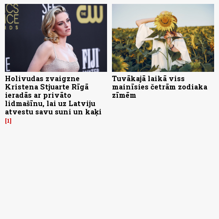
Holivudas zvaigzne
Tuvākajā laikā viss
Kristena Stjuarte Rīgā
mainīsies četrām zodiaka
ieradās ar privāto
zīmēm
lidmašīnu, lai uz Latviju
atvestu savu suni un kaķi
1