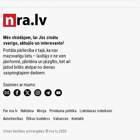
Mēs strādājam, lai Jūs zinātu
svarīgo, aktuālo un interesanto!
Portāla pārliecība ir tajā, ka nav
mazsvarīgu lietu – lasītājs ir ne vien
jāinformē, jābrīdina un jāizglīto, bet arī
jādod brīdis atelpai no dienas
saspringtajiem darbiem.
Sazinies ar mums:
Par nra.lv
Reklāma
Misija
Privātuma politika
Lietošanas noteikumi
Autortiesības
Ētikas kodekss
Vakances
Kontakti
Visas tiesības aizsargātas © nra.lv, 2026