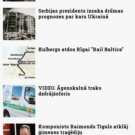
Serbijas prezidents izsaka drūmas
prognozes par karu Ukrainā
Kulbergs atdos Rīgai "Rail Baltica"
VIDEO. Āgenskalnā trako
dzērājšoferis
Komponists Raimonds Tiguls atklāj
ģimenes traģēdiju