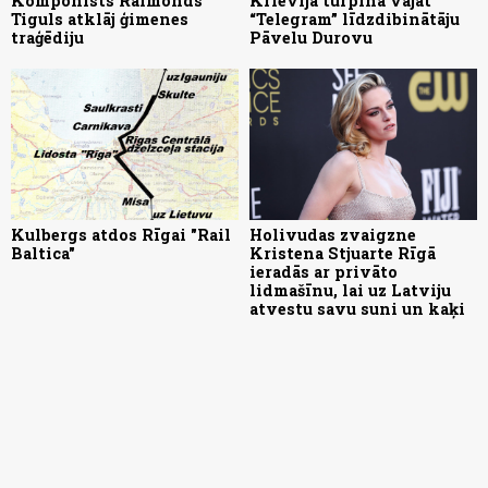
Komponists Raimonds
Krievija turpina vajāt
Tiguls atklāj ģimenes
“Telegram” līdzdibinātāju
traģēdiju
Pāvelu Durovu
Kulbergs atdos Rīgai "Rail
Holivudas zvaigzne
Baltica"
Kristena Stjuarte Rīgā
ieradās ar privāto
lidmašīnu, lai uz Latviju
atvestu savu suni un kaķi