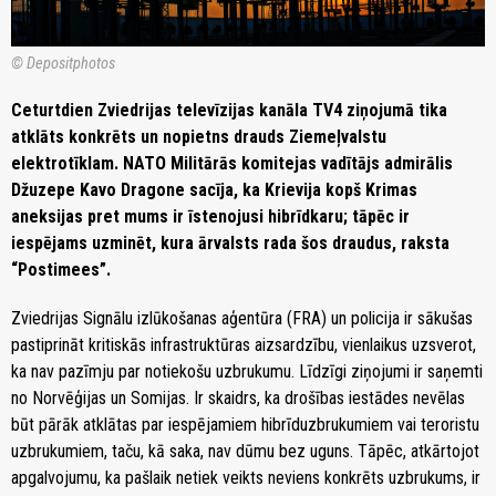
© Depositphotos
Ceturtdien Zviedrijas televīzijas kanāla TV4 ziņojumā tika
atklāts konkrēts un nopietns drauds Ziemeļvalstu
elektrotīklam. NATO Militārās komitejas vadītājs admirālis
Džuzepe Kavo Dragone sacīja, ka Krievija kopš Krimas
aneksijas pret mums ir īstenojusi hibrīdkaru; tāpēc ir
iespējams uzminēt, kura ārvalsts rada šos draudus, raksta
“Postimees”.
Zviedrijas Signālu izlūkošanas aģentūra (FRA) un policija ir sākušas
pastiprināt kritiskās infrastruktūras aizsardzību, vienlaikus uzsverot,
ka nav pazīmju par notiekošu uzbrukumu. Līdzīgi ziņojumi ir saņemti
no Norvēģijas un Somijas. Ir skaidrs, ka drošības iestādes nevēlas
būt pārāk atklātas par iespējamiem hibrīduzbrukumiem vai teroristu
uzbrukumiem, taču, kā saka, nav dūmu bez uguns. Tāpēc, atkārtojot
apgalvojumu, ka pašlaik netiek veikts neviens konkrēts uzbrukums, ir