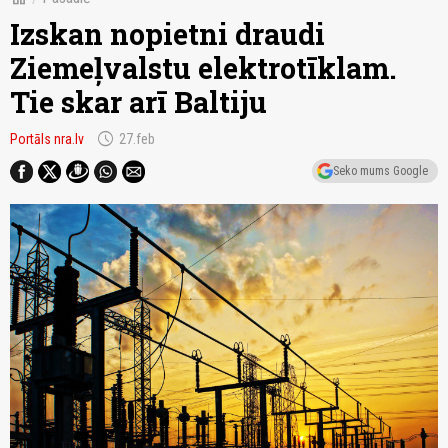
Izskan nopietni draudi
Ziemeļvalstu elektrotīklam.
Tie skar arī Baltiju
schedule
Portāls nra.lv
27.feb
Seko mums Google