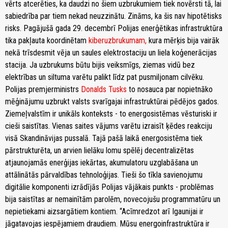
vērts atcerēties, ka daudzi no šiem uzbrukumiem tiek novērsti tā, lai
sabiedrība par tiem nekad neuzzinātu. Zināms, ka šis nav hipotētisks
risks. Pagājušā gada 29. decembrī Polijas enerģētikas infrastruktūra
tika pakļauta koordinētam
kiberuzbrukumam,
kura mērķis bija vairāk
nekā trīsdesmit vēja un saules elektrostaciju un liela koģenerācijas
stacija. Ja uzbrukums būtu bijis veiksmīgs, ziemas vidū bez
elektrības un siltuma varētu palikt līdz pat pusmiljonam cilvēku.
Polijas premjerministrs
Donalds Tusks
to nosauca par nopietnāko
mēģinājumu uzbrukt valsts svarīgajai infrastruktūrai pēdējos gados.
Ziemeļvalstīm ir unikāls konteksts - to energosistēmas vēsturiski ir
cieši saistītas. Vienas saites vājums varētu izraisīt ķēdes reakciju
visā Skandināvijas pussalā. Tajā pašā laikā energosistēma tiek
pārstrukturēta, un arvien lielāku lomu spēlēj decentralizētas
atjaunojamās enerģijas iekārtas, akumulatoru uzglabāšana un
attālinātās pārvaldības tehnoloģijas. Tieši šo tīkla savienojumu
digitālie komponenti izrādījās Polijas vājākais punkts - problēmas
bija saistītas ar nemainītām parolēm, novecojušu programmatūru un
nepietiekami aizsargātiem kontiem. “Acīmredzot arī Igaunijai ir
jāgatavojas iespējamiem draudiem. Mūsu energoinfrastruktūra ir