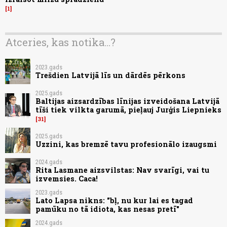
1
Atceries, kas notika...?
2023.gads
Trešdien Latvijā līs un dārdēs pērkons
2025.gads
Baltijas aizsardzības līnijas izveidošana Latvijā
tīši tiek vilkta garumā, pieļauj Jurģis Liepnieks
31
2025.gads
Uzzini, kas bremzē tavu profesionālo izaugsmi
2024.gads
Rita Lasmane aizsvilstas: Nav svarīgi, vai tu
izvemsies. Caca!
2023.gads
Lato Lapsa nikns: "bļ, nu kur lai es tagad
pamūku no tā idiota, kas nesas pretī"
2024.gads