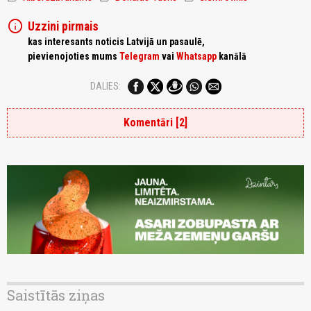
info
Uzzini pirmais
kas interesants noticis Latvijā un pasaulē,
pievienojoties mums
Telegram
vai
Whatsapp
kanālā
DALIES:
Komentāri [2]
Saistītās ziņas