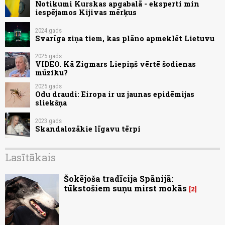
Notikumi Kurskas apgabalā - eksperti min
iespējamos Kijivas mērķus
2024.gads
Svarīga ziņa tiem, kas plāno apmeklēt Lietuvu
2025.gads
VIDEO. Kā Zigmars Liepiņš vērtē šodienas
mūziku?
2025.gads
Odu draudi: Eiropa ir uz jaunas epidēmijas
sliekšņa
2023.gads
Skandalozākie līgavu tērpi
Lasītākais
Šokējoša tradīcija Spānijā:
tūkstošiem suņu mirst mokās
2