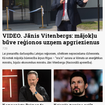
VIDEO. Jānis Vitenbergs: mājokļu
būve reģionos uzņem apgriezienus
7:20
Lai piesaistītu darbaspēku Latvijas reģioniem, cilvēkiem nepieciešama dzīvesvieta.
Kā notiek mājokļu būvniecība ārpus Rīgas – “nra.lv” saruna ar klimata un enerģētikas
ministru, bijušo ekonomikas ministru Jāni Vitenbergu (Nacionālā apvienība).