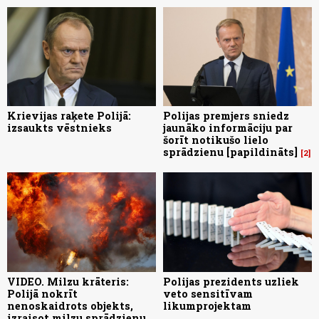
Krievijas raķete Polijā:
Polijas premjers sniedz
izsaukts vēstnieks
jaunāko informāciju par
šorīt notikušo lielo
sprādzienu [papildināts]
2
VIDEO. Milzu krāteris:
Polijas prezidents uzliek
Polijā nokrīt
veto sensitīvam
nenoskaidrots objekts,
likumprojektam
izraisot milzu sprādzienu