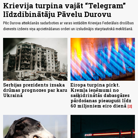
Krievija turpina vajāt “Telegram”
līdzdibinātāju Pāvelu Durovu
Pēc Durova atteikšanās sadarboties ar varas iestādēm Krievijas Federālais drošības
dienests izdevis viņa apcietināšanas orderi un izsludinājis starptautiskā meklēšanā.
Serbijas prezidents izsaka
Eiropa turpina pirkt.
drūmas prognozes par karu
Kremļa ieņēmumi no
Ukrainā
sašķidrinātās dabasgāzes
pārdošanas pieauguši līdz
60 miljoniem eiro dienā
2