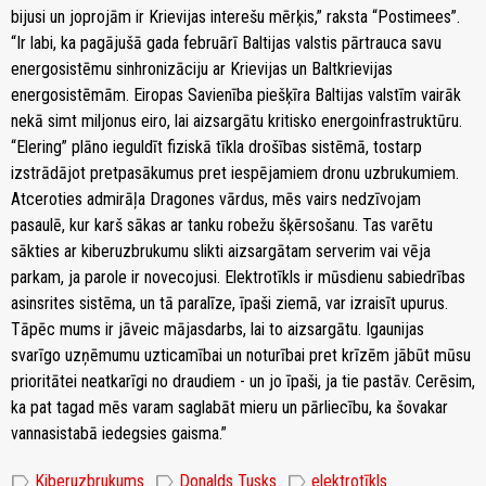
bijusi un joprojām ir Krievijas interešu mērķis,” raksta “Postimees”.
“Ir labi, ka pagājušā gada februārī Baltijas valstis pārtrauca savu
energosistēmu sinhronizāciju ar Krievijas un Baltkrievijas
energosistēmām. Eiropas Savienība piešķīra Baltijas valstīm vairāk
nekā simt miljonus eiro, lai aizsargātu kritisko energoinfrastruktūru.
“Elering” plāno ieguldīt fiziskā tīkla drošības sistēmā, tostarp
izstrādājot pretpasākumus pret iespējamiem dronu uzbrukumiem.
Atceroties admirāļa Dragones vārdus, mēs vairs nedzīvojam
pasaulē, kur karš sākas ar tanku robežu šķērsošanu. Tas varētu
sākties ar kiberuzbrukumu slikti aizsargātam serverim vai vēja
parkam, ja parole ir novecojusi. Elektrotīkls ir mūsdienu sabiedrības
asinsrites sistēma, un tā paralīze, īpaši ziemā, var izraisīt upurus.
Tāpēc mums ir jāveic mājasdarbs, lai to aizsargātu. Igaunijas
svarīgo uzņēmumu uzticamībai un noturībai pret krīzēm jābūt mūsu
prioritātei neatkarīgi no draudiem - un jo īpaši, ja tie pastāv. Cerēsim,
ka pat tagad mēs varam saglabāt mieru un pārliecību, ka šovakar
vannasistabā iedegsies gaisma.”
label
label
label
Kiberuzbrukums
Donalds Tusks
elektrotīkls