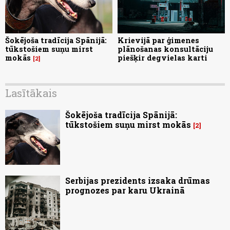
Šokējoša tradīcija Spānijā:
Krievijā par ģimenes
tūkstošiem suņu mirst
plānošanas konsultāciju
mokās
piešķir degvielas karti
2
Lasītākais
Šokējoša tradīcija Spānijā:
tūkstošiem suņu mirst mokās
2
Serbijas prezidents izsaka drūmas
prognozes par karu Ukrainā