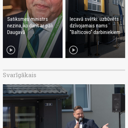
Satiksmes ministrs
Iecavā svētki: uzbūvēts
nezina, ko darīt ar pāli
dzīvojamais nams
Daugavā
"Balticovo" darbiniekiem
play_circle
play_circle
Svarīgākais