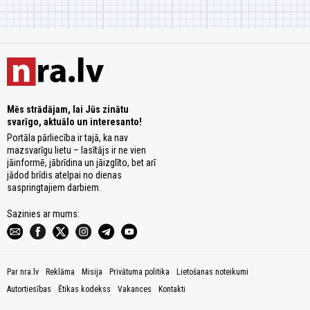
Mēs strādājam, lai Jūs zinātu
svarīgo, aktuālo un interesanto!
Portāla pārliecība ir tajā, ka nav
mazsvarīgu lietu – lasītājs ir ne vien
jāinformē, jābrīdina un jāizglīto, bet arī
jādod brīdis atelpai no dienas
saspringtajiem darbiem.
Sazinies ar mums:
Par nra.lv
Reklāma
Misija
Privātuma politika
Lietošanas noteikumi
Autortiesības
Ētikas kodekss
Vakances
Kontakti