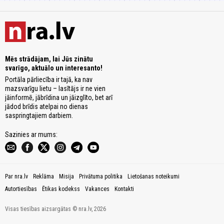
Mēs strādājam, lai Jūs zinātu
svarīgo, aktuālo un interesanto!
Portāla pārliecība ir tajā, ka nav
mazsvarīgu lietu – lasītājs ir ne vien
jāinformē, jābrīdina un jāizglīto, bet arī
jādod brīdis atelpai no dienas
saspringtajiem darbiem.
Sazinies ar mums:
Par nra.lv
Reklāma
Misija
Privātuma politika
Lietošanas noteikumi
Autortiesības
Ētikas kodekss
Vakances
Kontakti
Visas tiesības aizsargātas © nra.lv, 2026