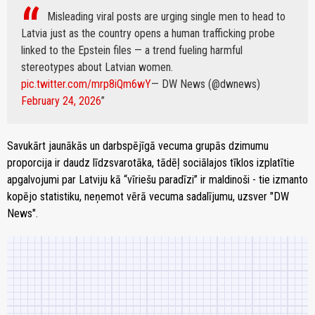
Misleading viral posts are urging single men to head to
Latvia just as the country opens a human trafficking probe
linked to the Epstein files — a trend fueling harmful
stereotypes about Latvian women.
pic.twitter.com/mrp8iQm6wY
— DW News (@dwnews)
February 24, 2026
Savukārt jaunākās un darbspējīgā vecuma grupās dzimumu
proporcija ir daudz līdzsvarotāka, tādēļ sociālajos tīklos izplatītie
apgalvojumi par Latviju kā “vīriešu paradīzi” ir maldinoši - tie izmanto
kopējo statistiku, neņemot vērā vecuma sadalījumu, uzsver "DW
News".