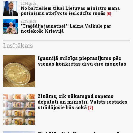
2024.gads
No baltiešiem tikai Lietuvas ministrs mana
putinismu atbrīvoto ieslodzīto runās
5
2025.gads
"Traģēdija jaunatnei"; Laima Vaikule par
notiekošo Krievijā
Lasītākais
Igaunijā milzīgs pieprasījums pēc
vienas konkrētas divu eiro monētas
Zināms, cik nākamgad saņems
deputāti un ministri. Valsts iestādēs
strādājošie būs šokā
7