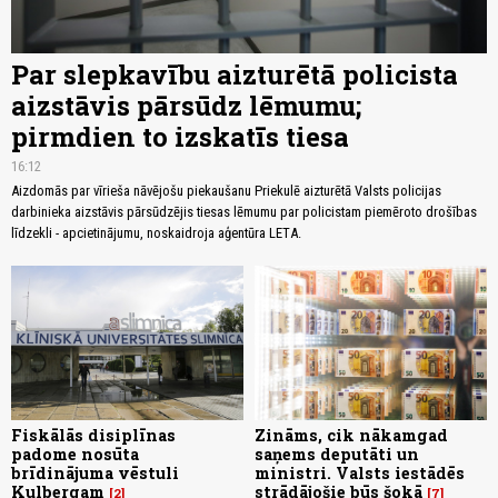
Par slepkavību aizturētā policista
aizstāvis pārsūdz lēmumu;
pirmdien to izskatīs tiesa
16:12
Aizdomās par vīrieša nāvējošu piekaušanu Priekulē aizturētā Valsts policijas
darbinieka aizstāvis pārsūdzējis tiesas lēmumu par policistam piemēroto drošības
līdzekli - apcietinājumu, noskaidroja aģentūra LETA.
Fiskālās disiplīnas
Zināms, cik nākamgad
padome nosūta
saņems deputāti un
brīdinājuma vēstuli
ministri. Valsts iestādēs
Kulbergam
strādājošie būs šokā
2
7