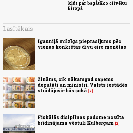
kļūt par bagātāko cilvēku
Eiropā
Lasītākais
Igaunijā milzīgs pieprasījums pēc
vienas konkrētas divu eiro monētas
Zināms, cik nākamgad saņems
deputāti un ministri. Valsts iestādēs
strādājošie būs šokā
7
Fiskālās disiplīnas padome nosūta
brīdinājuma vēstuli Kulbergam
2