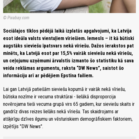
© Pixabay.com
Sociālajos tīklos pēdējā laikā izplatās apgalvojumi, ka Latvija
esot ideāla valsts vientuļiem vīriešiem. Iemesls – it kā būtiski
augstāks sieviešu īpatsvars nekā vīriešu. Dažos ierakstos pat
minēts, ka Latvijā esot par 15,5% vairāk sieviešu nekā vīriešu,
un ceļojumu uzņēmumi ārvalstīs izmanto šo statistiku kā sava
veida reklāmas argumentu, raksta “DW News”, saistot šo
informāciju arī ar pēdējiem Epstīna failiem.
Lai gan Latvijā patiešām sieviešu kopumā ir vairāk nekā vīriešu,
būtiska nozīme ir vecuma struktūrai - lielākā disproporcija
novērojama tieši vecuma grupā virs 65 gadiem, kur sieviešu skaits ir
gandrīz divas reizes lielāks nekā vīriešu. Tas skaidrojams ar
atšķirīgu dzīves ilgumu un vēsturiskiem demogrāfiskiem faktoriem,
izpētījis "DW News".