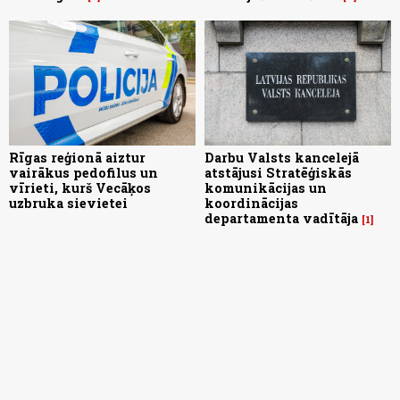
Rīgas reģionā aiztur
Darbu Valsts kancelejā
vairākus pedofilus un
atstājusi Stratēģiskās
vīrieti, kurš Vecāķos
komunikācijas un
uzbruka sievietei
koordinācijas
departamenta vadītāja
1