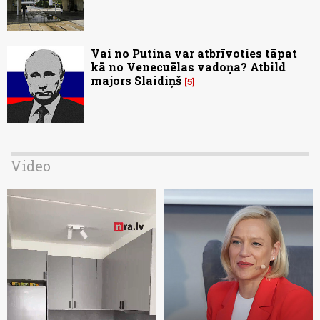
Vai no Putina var atbrīvoties tāpat
kā no Venecuēlas vadoņa? Atbild
majors Slaidiņš
5
Video