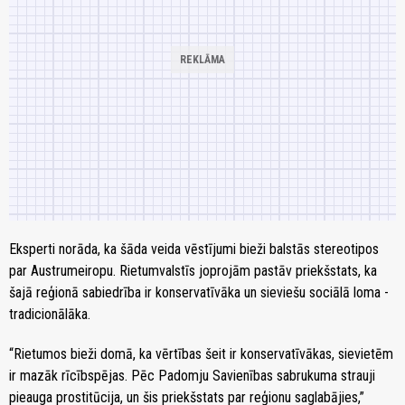
Eksperti norāda, ka šāda veida vēstījumi bieži balstās stereotipos
par Austrumeiropu. Rietumvalstīs joprojām pastāv priekšstats, ka
šajā reģionā sabiedrība ir konservatīvāka un sieviešu sociālā loma -
tradicionālāka.
“Rietumos bieži domā, ka vērtības šeit ir konservatīvākas, sievietēm
ir mazāk rīcībspējas. Pēc Padomju Savienības sabrukuma strauji
pieauga prostitūcija, un šis priekšstats par reģionu saglabājies,”