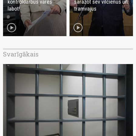
kontroldarbus varēs
saražot sev vilcienus un
labot!
tramvajus
play_circle
play_circle
Svarīgākais