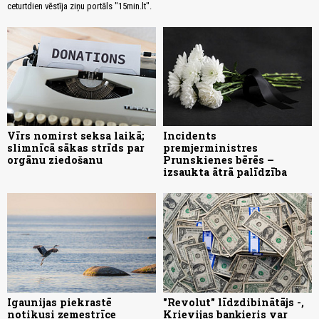
ceturtdien vēstīja ziņu portāls "15min.lt".
Vīrs nomirst seksa laikā;
Incidents
slimnīcā sākas strīds par
premjerministres
orgānu ziedošanu
Prunskienes bērēs –
izsaukta ātrā palīdzība
Igaunijas piekrastē
"Revolut" līdzdibinātājs -,
notikusi zemestrīce
Krievijas baņķieris var