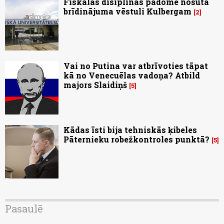
Fiskālās disiplīnas padome nosūta
brīdinājuma vēstuli Kulbergam
2
Vai no Putina var atbrīvoties tāpat
kā no Venecuēlas vadoņa? Atbild
majors Slaidiņš
5
Kādas īsti bija tehniskās ķibeles
Pāternieku robežkontroles punktā?
5
Pasaulē