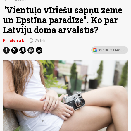
"Vientuļo vīriešu sapņu zeme
un Epstīna paradīze". Ko par
Latviju domā ārvalstīs?
schedule
Portāls nra.lv
25.feb
Seko mums Google