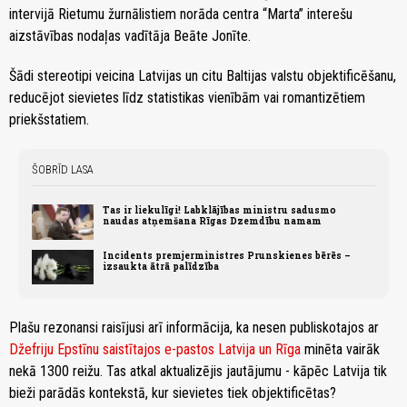
intervijā Rietumu žurnālistiem norāda centra “Marta” interešu
aizstāvības nodaļas vadītāja Beāte Jonīte.
Šādi stereotipi veicina Latvijas un citu Baltijas valstu objektificēšanu,
reducējot sievietes līdz statistikas vienībām vai romantizētiem
priekšstatiem.
ŠOBRĪD LASA
Tas ir liekulīgi! Labklājības ministru sadusmo
naudas atņemšana Rīgas Dzemdību namam
Incidents premjerministres Prunskienes bērēs –
izsaukta ātrā palīdzība
Plašu rezonansi raisījusi arī informācija, ka nesen publiskotajos ar
Džefriju Epstīnu saistītajos e-pastos Latvija un Rīga
minēta vairāk
nekā 1300 reižu. Tas atkal aktualizējis jautājumu - kāpēc Latvija tik
bieži parādās kontekstā, kur sievietes tiek objektificētas?