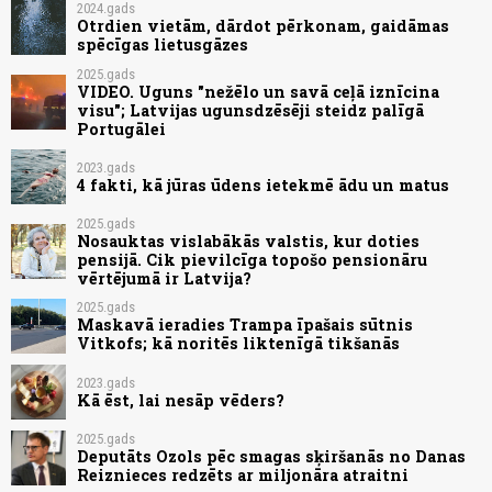
2024.gads
Otrdien vietām, dārdot pērkonam, gaidāmas
spēcīgas lietusgāzes
2025.gads
VIDEO. Uguns "nežēlo un savā ceļā iznīcina
visu"; Latvijas ugunsdzēsēji steidz palīgā
Portugālei
2023.gads
4 fakti, kā jūras ūdens ietekmē ādu un matus
2025.gads
Nosauktas vislabākās valstis, kur doties
pensijā. Cik pievilcīga topošo pensionāru
vērtējumā ir Latvija?
2025.gads
Maskavā ieradies Trampa īpašais sūtnis
Vitkofs; kā noritēs liktenīgā tikšanās
2023.gads
Kā ēst, lai nesāp vēders?
2025.gads
Deputāts Ozols pēc smagas sķiršanās no Danas
Reiznieces redzēts ar miljonāra atraitni