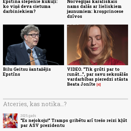
Epstīna slepenie kukuļi:
Norvēģijas karaliskais
ko viņš deva cietuma
nams dalās ar lieliskiem
darbiniekiem?
jaunumiem: kroņprincese
dzīvos
Bilu Geitsu šantažējis
VIDEO. "Tik grūti par to
Epstīns
runāt...", par savu seksuālās
vardarbības pieredzi stāsta
Beata Jonīte
4
Atceries, kas notika...?
2025.gads
"Es nejokoju!" Tramps gribētu arī trešo reizi kļūt
par ASV prezidentu