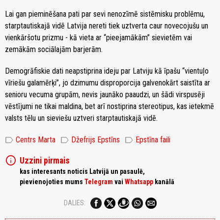
Lai gan pieminēšana pati par sevi nenozīmē sistēmisku problēmu,
starptautiskajā vidē Latvija nereti tiek uztverta caur novecojušu un
vienkāršotu prizmu - kā vieta ar “pieejamākām” sievietēm vai
zemākām sociālajām barjerām.
Demog
rāfiskie dati neapstiprina ideju par Latviju kā īpašu “vientuļo
vīriešu galamērķi”, jo dzimumu disproporcija galvenokārt saistīta ar
senioru vecuma grupām, nevis jaunāko paaudzi, un šādi virspusēji
vēstījumi ne tikai maldina, bet arī nostiprina stereotipus, kas ietekmē
valsts tēlu un sieviešu uztveri starptautiskajā vidē.
label
label
label
Centrs Marta
Džefrijs Epstīns
Epstīna faili
info
Uzzini pirmais
kas interesants noticis Latvijā un pasaulē,
pievienojoties mums
Telegram
vai
Whatsapp
kanālā
DALIES: