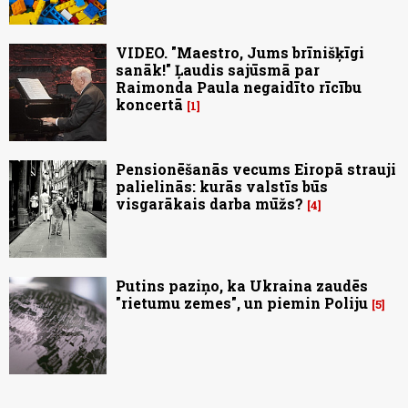
VIDEO. "Maestro, Jums brīnišķīgi
sanāk!" Ļaudis sajūsmā par
Raimonda Paula negaidīto rīcību
koncertā
1
Pensionēšanās vecums Eiropā strauji
palielinās: kurās valstīs būs
visgarākais darba mūžs?
4
Putins paziņo, ka Ukraina zaudēs
"rietumu zemes", un piemin Poliju
5