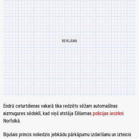
Endrū ceturtdienas vakarā tika redzēts sēžam automašīnas
aizmugures sēdeklī, kad viņš atstāja Eilšemas
policijas iecirkni
Norfolkā.
Bijušais princis noliedzis jebkādu pārkāpumu izdarīšanu un izteicis