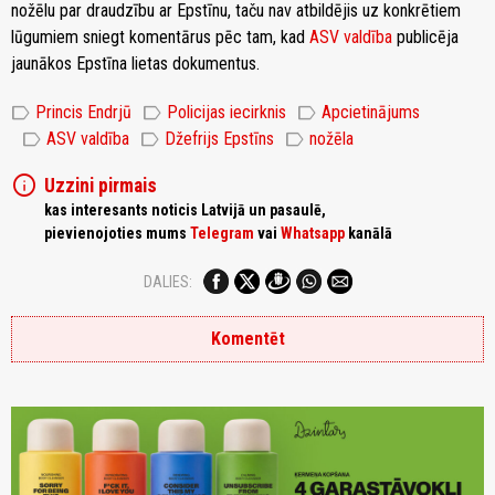
nožēlu par draudzību ar Epstīnu, taču nav atbildējis uz konkrētiem
lūgumiem sniegt komentārus pēc tam, kad
ASV valdība
publicēja
jaunākos Epstīna lietas dokumentus.
label
label
label
Princis Endrjū
Policijas iecirknis
Apcietinājums
label
label
label
ASV valdība
Džefrijs Epstīns
nožēla
info
Uzzini pirmais
kas interesants noticis Latvijā un pasaulē,
pievienojoties mums
Telegram
vai
Whatsapp
kanālā
DALIES:
Komentēt