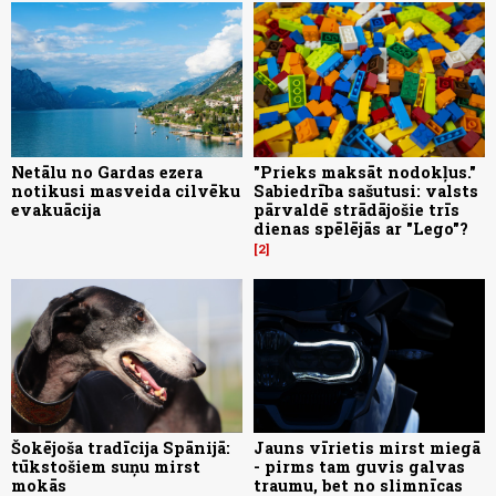
Netālu no Gardas ezera
"Prieks maksāt nodokļus."
notikusi masveida cilvēku
Sabiedrība sašutusi: valsts
evakuācija
pārvaldē strādājošie trīs
dienas spēlējās ar "Lego"?
2
Šokējoša tradīcija Spānijā:
Jauns vīrietis mirst miegā
tūkstošiem suņu mirst
- pirms tam guvis galvas
mokās
traumu, bet no slimnīcas