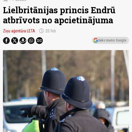
Lielbritānijas princis Endrū
atbrīvots no apcietinājuma
schedule
Ziņu aģentūra LETA
20.feb
Seko mums Google