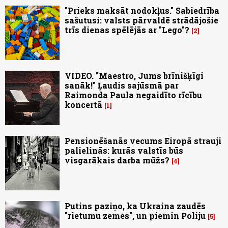
"Prieks maksāt nodokļus." Sabiedrība
sašutusi: valsts pārvaldē strādājošie
trīs dienas spēlējās ar "Lego"?
2
VIDEO. "Maestro, Jums brīnišķīgi
sanāk!" Ļaudis sajūsmā par
Raimonda Paula negaidīto rīcību
koncertā
1
Pensionēšanās vecums Eiropā strauji
palielinās: kurās valstīs būs
visgarākais darba mūžs?
4
Putins paziņo, ka Ukraina zaudēs
"rietumu zemes", un piemin Poliju
5