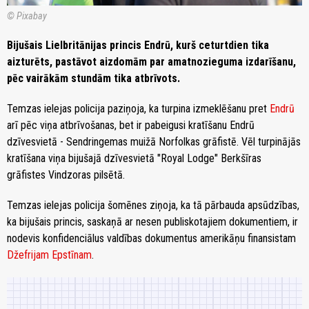
© Pixabay
Bijušais Lielbritānijas princis Endrū, kurš ceturtdien tika
aizturēts, pastāvot aizdomām par amatnozieguma izdarīšanu,
pēc vairākām stundām tika atbrīvots.
Temzas ielejas policija paziņoja, ka turpina izmeklēšanu pret
Endrū
arī pēc viņa atbrīvošanas, bet ir pabeigusi kratīšanu Endrū
dzīvesvietā - Sendringemas muižā Norfolkas grāfistē. Vēl turpinājās
kratīšana viņa bijušajā dzīvesvietā "Royal Lodge" Berkšīras
grāfistes Vindzoras pilsētā.
Temzas ielejas policija šomēnes ziņoja, ka tā pārbauda apsūdzības,
ka bijušais princis, saskaņā ar nesen publiskotajiem dokumentiem, ir
nodevis konfidenciālus valdības dokumentus amerikāņu finansistam
Džefrijam Epstīnam
.