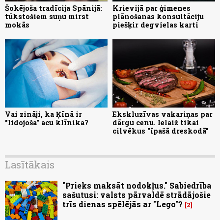
Šokējoša tradīcija Spānijā:
Krievijā par ģimenes
tūkstošiem suņu mirst
plānošanas konsultāciju
mokās
piešķir degvielas karti
Vai zināji, ka Ķīnā ir
Ekskluzīvas vakariņas par
"lidojoša" acu klīnika?
dārgu cenu. Ielaiž tikai
cilvēkus "īpašā dreskodā"
Lasītākais
"Prieks maksāt nodokļus." Sabiedrība
sašutusi: valsts pārvaldē strādājošie
trīs dienas spēlējās ar "Lego"?
2