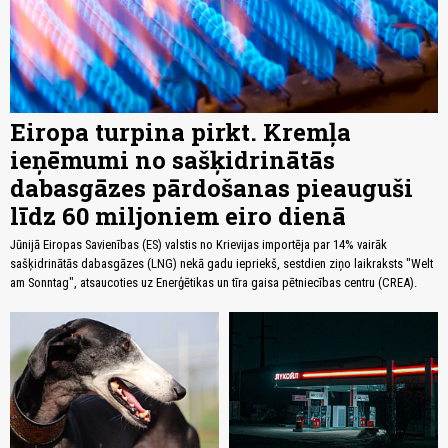
Eiropa turpina pirkt. Kremļa
ieņēmumi no sašķidrinātās
dabasgāzes pārdošanas pieauguši
līdz 60 miljoniem eiro dienā
Jūnijā Eiropas Savienības (ES) valstis no Krievijas importēja par 14% vairāk
sašķidrinātās dabasgāzes (LNG) nekā gadu iepriekš, sestdien ziņo laikraksts "Welt
am Sonntag", atsaucoties uz Enerģētikas un tīra gaisa pētniecības centru (CREA).