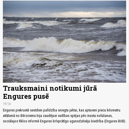
Trauksmaini notikumi jūrā
Engures pusē
19:14
Engures piekrastē sestdien palīdzība sniegta jahtai, kas aptuveni piecu kilometru
attālumā no Bērzciema bija zaudējusi vadības spējas pēc masta nolūšanas,
sociālajos tīklos informē Engures brīvprātīgo ugunsdzēsēju biedrība (Engures BUB).