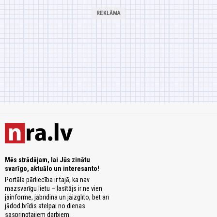
Mēs strādājam, lai Jūs zinātu
svarīgo, aktuālo un interesanto!
Portāla pārliecība ir tajā, ka nav
mazsvarīgu lietu – lasītājs ir ne vien
jāinformē, jābrīdina un jāizglīto, bet arī
jādod brīdis atelpai no dienas
saspringtajiem darbiem.