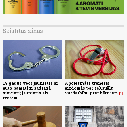
Saistītās ziņas
19 gadus vecs jaunietis ar
Apcietināts treneris
auto pamatīgi sadragā
aizdomās par seksuālu
sievieti; jaunietis aiz
vardarbību pret bērniem
1
restēm