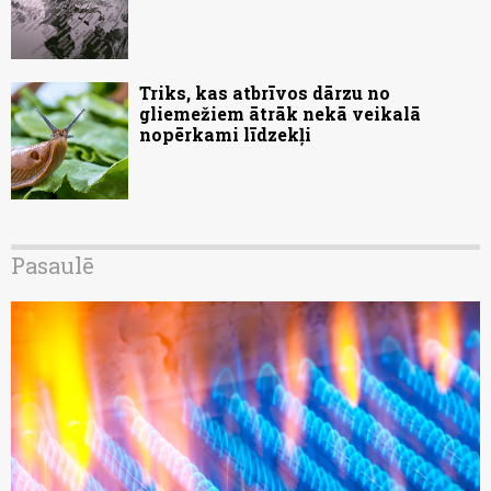
Triks, kas atbrīvos dārzu no
gliemežiem ātrāk nekā veikalā
nopērkami līdzekļi
Pasaulē