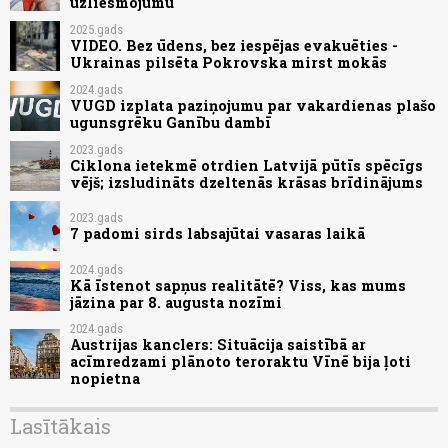
uzliesmojumu
2025.gads
VIDEO. Bez ūdens, bez iespējas evakuēties -
Ukrainas pilsēta Pokrovska mirst mokās
2024.gads
VUGD izplata paziņojumu par vakardienas plašo
ugunsgrēku Ganību dambī
2023.gads
Ciklona ietekmē otrdien Latvijā pūtīs spēcīgs
vējš; izsludināts dzeltenās krāsas brīdinājums
2023.gads
7 padomi sirds labsajūtai vasaras laikā
2024.gads
Kā īstenot sapņus realitātē? Viss, kas mums
jāzina par 8. augusta nozīmi
2024.gads
Austrijas kanclers: Situācija saistībā ar
acīmredzami plānoto teroraktu Vīnē bija ļoti
nopietna
Lasītākais