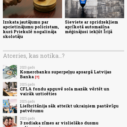
Izskata jautājumu par
Sieviete ar spridzekļiem
apcietinājumu policistam,
aprīkotā automašīna
kurš Priekulē nogalināja
mēģinājusi iekļūt Īrijā
skolotāju
Atceries, kas notika...?
2023.gads
Komercbanku superpeļņu apsargā Latvijas
Banka
7
2025.gads
CFLA fondu apguvē sola mazāk vērtēt un
vairāk uzticēties
2025.gads
Lielbritānija sāk atteikt ukraiņiem pastāvīgu
patvērumu
2025.gads
3 zodiaka zīmes ar vislielāko dusmu