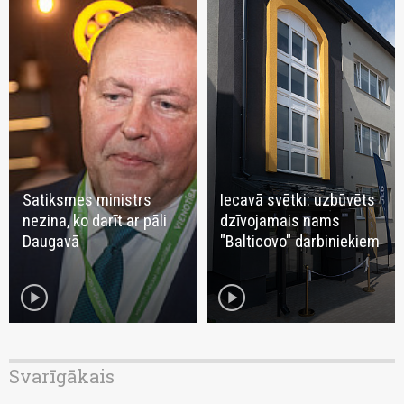
Satiksmes ministrs
Iecavā svētki: uzbūvēts
nezina, ko darīt ar pāli
dzīvojamais nams
Daugavā
"Balticovo" darbiniekiem
play_circle
play_circle
Svarīgākais