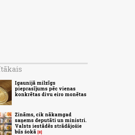
ītākais
Igaunijā milzīgs
pieprasījums pēc vienas
konkrētas divu eiro monētas
Zināms, cik nākamgad
saņems deputāti un ministri.
Valsts iestādēs strādājošie
būs šokā
8