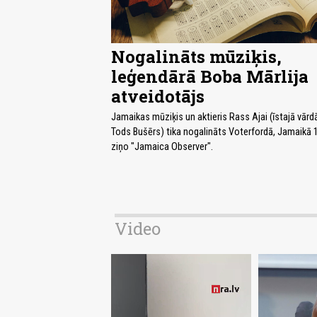
Nogalināts mūziķis,
leģendārā Boba Mārlija
atveidotājs
Jamaikas mūziķis un aktieris Rass Ajai (īstajā vārd
Tods Bušērs) tika nogalināts Voterfordā, Jamaikā 1
ziņo "Jamaica Observer".
Video