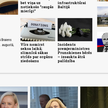
bet viņa uz
infrastruktūrai
notiekošo "raugās
Baltijā
mierīgi"
ā Braiens
Vīrs nomirst
Incidents
. augustā,
seksa laikā;
premjerministres
slimnīcā sākas
Prunskienes bērēs
strīds par orgānu
– izsaukta ātrā
ziedošanu
palīdzība