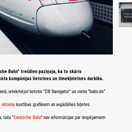
he Bahn" trešdien paziņoja, ka to skāris
cēta kompānijas lietotnes un tīmekļvietnes darbība.
ā, ietekmējot lietotni "DB Navigator" un vietni "bahn.de".
r
vilcienu
kustības grafikiem un iegādāties biļetes.
, taču "
Deutsche Bahn
" nav informācijas par iespējamiem