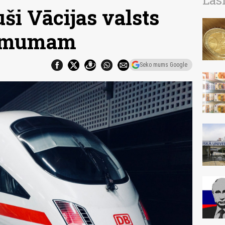
Las
ši Vācijas valsts
ņēmumam
Seko mums Google