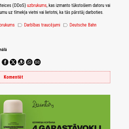
atteices (DDoS)
uzbrukums
, kas izmanto tūkstošiem datoru vai
umu uz tīmekļa vietni vai lietotni, ka tās pārstāj darboties.
label
label
zbrukums
Darbības traucējumi
Deutsche Bahn
nālā
Komentēt