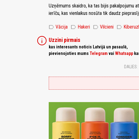
Uzņēmums skaidro, ka tas bijis pakalpojumu 
ierīču, kas vienlaikus nosūta tik daudz pieprasīj
label
label
label
label
Vācija
Hakeri
Vilcieni
Kiberu
info
Uzzini pirmais
kas interesants noticis Latvijā un pasaulē,
pievienojoties mums
Telegram
vai
Whatsapp
ka
DALIES: