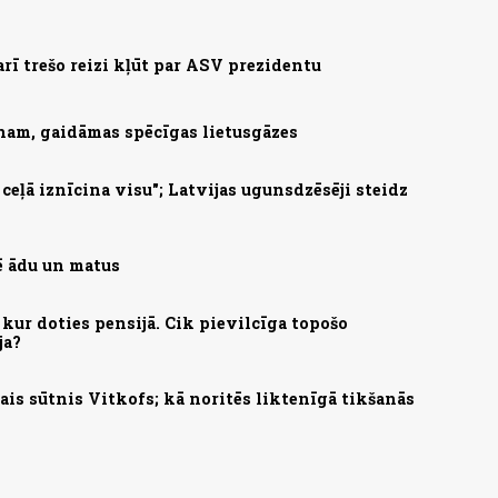
arī trešo reizi kļūt par ASV prezidentu
nam, gaidāmas spēcīgas lietusgāzes
eļā iznīcina visu"; Latvijas ugunsdzēsēji steidz
mē ādu un matus
kur doties pensijā. Cik pievilcīga topošo
ja?
is sūtnis Vitkofs; kā noritēs liktenīgā tikšanās