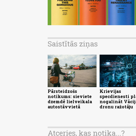
Saistītās ziņas
Pārsteidzošs
Krievijas
notikums: sieviete
specdienesti pl
dzemdē lielveikala
nogalināt Vācij
autostāvvietā
dronu ražotāju
Atceries, kas notika...?