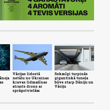
Vācijas lidostā
Sekmīgi turpinās
ānoja
netālu no Ukrainas
gigantiskā tuneļa
as
kravas lidmašīnas
būve starp Dāniju un
atrasts drons ar
Vāciju
sprāgstvielām