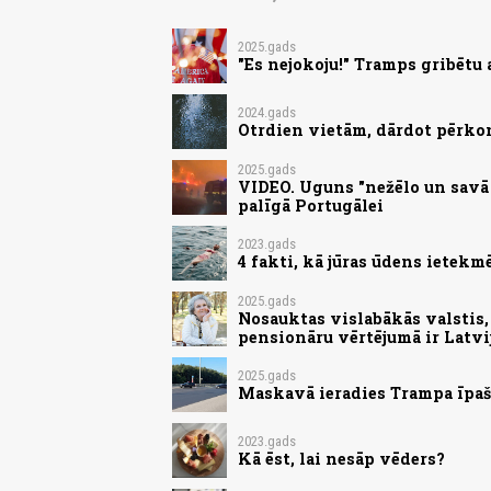
2025.gads
"Es nejokoju!" Tramps gribētu 
2024.gads
Otrdien vietām, dārdot pērko
2025.gads
VIDEO. Uguns "nežēlo un savā c
palīgā Portugālei
2023.gads
4 fakti, kā jūras ūdens ietek
2025.gads
Nosauktas vislabākās valstis, 
pensionāru vērtējumā ir Latvi
2025.gads
Maskavā ieradies Trampa īpaša
2023.gads
Kā ēst, lai nesāp vēders?