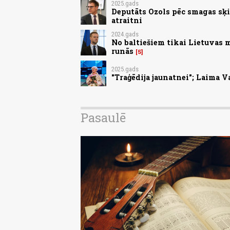
2025.gads
Deputāts Ozols pēc smagas sķi
atraitni
2024.gads
No baltiešiem tikai Lietuvas 
runās
5
2025.gads
"Traģēdija jaunatnei"; Laima V
Pasaulē