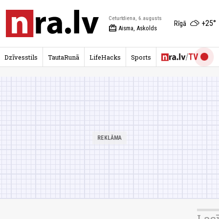
Ceturtdiena, 6.augusts
+25°
Rīgā
redeem
Aisma, Askolds
Dzīvesstils
TautaRunā
LifeHacks
Sports