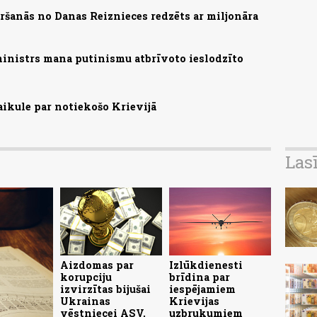
ršanās no Danas Reiznieces redzēts ar miljonāra
ministrs mana putinismu atbrīvoto ieslodzīto
aikule par notiekošo Krievijā
Las
Aizdomas par
Izlūkdienesti
korupciju
brīdina par
izvirzītas bijušai
iespējamiem
Ukrainas
Krievijas
vēstniecei ASV,
uzbrukumiem