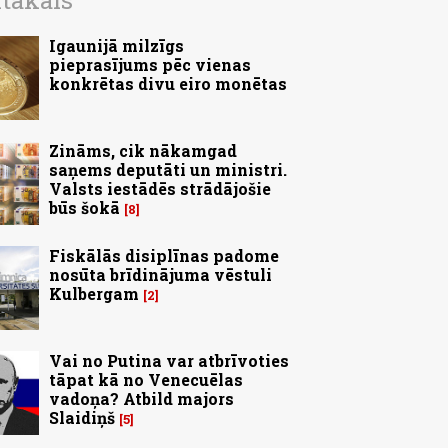
ītākais
Igaunijā milzīgs
pieprasījums pēc vienas
konkrētas divu eiro monētas
Zināms, cik nākamgad
saņems deputāti un ministri.
Valsts iestādēs strādājošie
būs šokā
8
Fiskālās disiplīnas padome
nosūta brīdinājuma vēstuli
Kulbergam
2
Vai no Putina var atbrīvoties
tāpat kā no Venecuēlas
vadoņa? Atbild majors
Slaidiņš
5