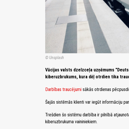
© Unsplash
Vācijas valsts dzelzceļa uzņēmums "Deutsc
kiberuzbrukums, kura dēļ otrdien tika trau
Darbības traucējumi
sākās otrdienas pēcpusdien
Šajās sistēmās klienti var iegūt informāciju pa
Trešdien šo sistēmu darbība ir pilnībā atjaunota
kiberuzbrukuma vaininiekiem.