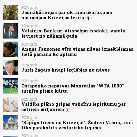
2024.gads
Jaunākās ziņas par ukraiņu uzbrukuma
operācijām Krievijas teritorijā
2024.gads
Valainis: Bankām virspeļņas nodokli varētu
ieviest no nākamā gada
2024.gads
Annas Jansones vīrs viņas nāves izmeklēšanas
lietā pamana ko aplamu
2024.gads
Juris Žagars knapi izglābjas no nāves
2023.gads
Ostapenko nepārvar Monreālas "WTA 1000"
turnīra pirmo kārtu
2023.gads
Valdība plāno gripas vakcīnu iepirkumu par
četriem miljoniem
1
2025.gads
"Sāpīgs trieciens Krievijai". Šodien Vašingtonā
tiks parakstīts vēsturisks līgums
2024.gads