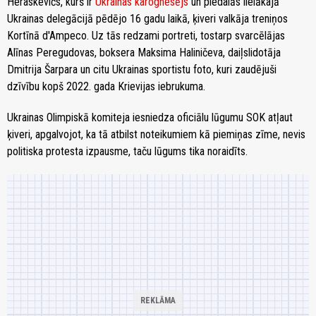
Heraskevičs, kurš ir
Ukrainas karognesējs
un piedalās lielākajā
Ukrainas delegācijā pēdējo 16 gadu laikā, ķiveri valkāja treniņos
Kortīnā d'Ampeco. Uz tās redzami portreti, tostarp svarcēlājas
Alīnas Peregudovas, boksera Maksima Haliničeva, daiļslidotāja
Dmitrija Šarpara un citu Ukrainas sportistu foto, kuri zaudējuši
dzīvību kopš 2022. gada Krievijas iebrukuma.
Ukrainas Olimpiskā komiteja iesniedza oficiālu lūgumu SOK atļaut
ķiveri, apgalvojot, ka tā atbilst noteikumiem kā piemiņas zīme, nevis
politiska protesta izpausme, taču lūgums tika noraidīts.