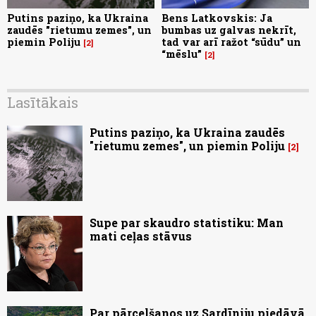
Putins paziņo, ka Ukraina
Bens Latkovskis: Ja
zaudēs "rietumu zemes", un
bumbas uz galvas nekrīt,
piemin Poliju
tad var arī ražot “sūdu” un
2
“mēslu”
2
Lasītākais
Putins paziņo, ka Ukraina zaudēs
"rietumu zemes", un piemin Poliju
2
Supe par skaudro statistiku: Man
mati ceļas stāvus
Par pārcelšanos uz Sardīniju piedāvā