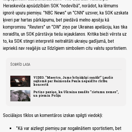
Heraskeviča apsūdzībām SOK "nodevībā", norādot, ka lēmums
ignorē upuru piemiņu. "NBC News" un "CNN" uzsver, ka SOK uzskata
ķiveri par hartas pārkāpumu, bet piedāvā melno apsēju kā
kompromisu. "Reuters" un "DW" ziņo par Ukrainas apelāciju, kas tika
noraidīta, un SOK pārstāvja tiešu iejaukšanos. Kritika bieži vērsta uz
to, ka SOK stingri interpretē neitralitāti ukraiņu gadījumā, bet
iepriekš nav reaģējis uz līdzīgiem simboliem citu valstu sportistiem.
ŠOBRĪD LASA
VIDEO. "Maestro, Jums brīnišķīgi sanāk!" Ļaudis
sajūsmā par Raimonda Paula negaidīto rīcību
koncertā
Putins paziņo, ka Ukraina zaudēs "rietumu zemes",
un piemin Poliju
Sociālajos tīklos un komentāros izskan spilgti viedokļi:
"Kā var aizliegt piemiņu par nogalinātiem sportistiem, bet