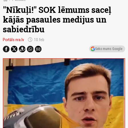
"Nīkuļi!" SOK lēmums saceļ
kājās pasaules medijus un
sabiedrību
schedule
Portāls nra.lv
10.feb
Seko mums Google