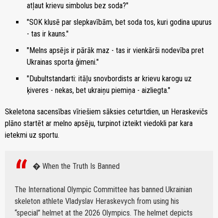
atļaut krievu simbolus bez soda?"
"SOK klusē par slepkavībām, bet soda tos, kuri godina upurus
- tas ir kauns."
"Melns apsējs ir pārāk maz - tas ir vienkārši nodevība pret
Ukrainas sporta ģimeni."
"Dubultstandarti: itāļu snovbordists ar krievu karogu uz
ķiveres - nekas, bet ukraiņu piemiņa - aizliegta."
Skeletona sacensības vīriešiem sāksies ceturtdien, un Heraskevičs
plāno startēt ar melno apsēju, turpinot izteikt viedokli par kara
ietekmi uz sportu.
� When the Truth Is Banned
The International Olympic Committee has banned Ukrainian
skeleton athlete Vladyslav Heraskevych from using his
“special” helmet at the 2026 Olympics. The helmet depicts