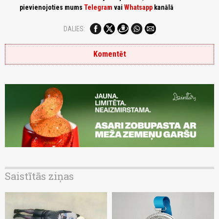
pievienojoties mums
Telegram
vai
Whatsapp
kanālā
DALIES:
Komentēt
Saistītās ziņas