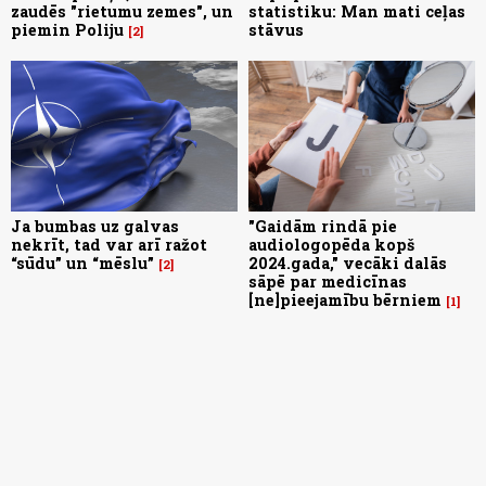
zaudēs "rietumu zemes", un
statistiku: Man mati ceļas
piemin Poliju
stāvus
2
Ja bumbas uz galvas
"Gaidām rindā pie
nekrīt, tad var arī ražot
audiologopēda kopš
“sūdu” un “mēslu”
2024.gada," vecāki dalās
2
sāpē par medicīnas
[ne]pieejamību bērniem
1