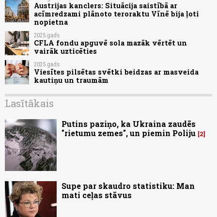
Austrijas kanclers: Situācija saistībā ar
acīmredzami plānoto teroraktu Vīnē bija ļoti
nopietna
2025.gads
CFLA fondu apguvē sola mazāk vērtēt un
vairāk uzticēties
2025.gads
Viesītes pilsētas svētki beidzas ar masveida
kautiņu un traumām
Lasītākais
Putins paziņo, ka Ukraina zaudēs
"rietumu zemes", un piemin Poliju
2
Supe par skaudro statistiku: Man
mati ceļas stāvus