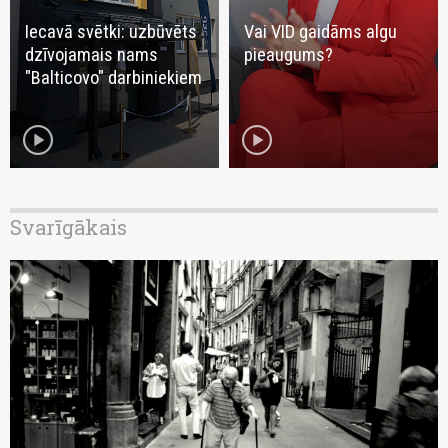
Iecavā svētki: uzbūvēts
Vai VID gaidāms algu
dzīvojamais nams
pieaugums?
"Balticovo" darbiniekiem
play_circle
play_circle
Svarīgākais