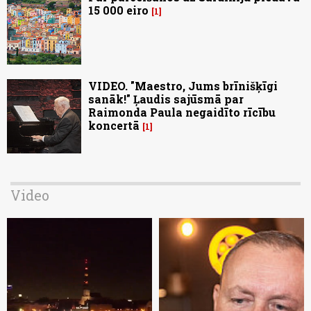
15 000 eiro
1
VIDEO. "Maestro, Jums brīnišķīgi
sanāk!" Ļaudis sajūsmā par
Raimonda Paula negaidīto rīcību
koncertā
1
Video