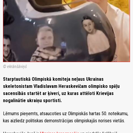
© ekrānšāviņš
Starptautiskā Olimpiskā komiteja neļaus Ukrainas
skeletonistam Vladislavam Heraskevičam olimpisko spēļu
sacensībās startēt ar ķiveri, uz kuras attēloti Krievijas
nogalinātie ukraiņu sportisti.
Lēmums pieņemts, atsaucoties uz Olimpiskās hartas 50. noteikumu,
kas aizliedz politiskas demonstrācijas olimpiskajās norises vietās.