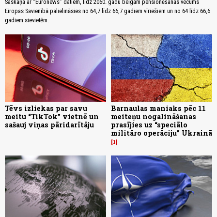
Saskaņā ar “Euronews” datiem, līdz 2060. gadu beigām pensionēšanās vecums
Eiropas Savienībā palielināsies no 64,7 līdz 66,7 gadiem vīriešiem un no 64 līdz 66,6
gadiem sievietēm.
Tēvs izliekas par savu
Barnaulas maniaks pēc 11
meitu “TikTok” vietnē un
meiteņu nogalināšanas
sašauj viņas pāridarītāju
prasījies uz “speciālo
militāro operāciju” Ukrainā
1