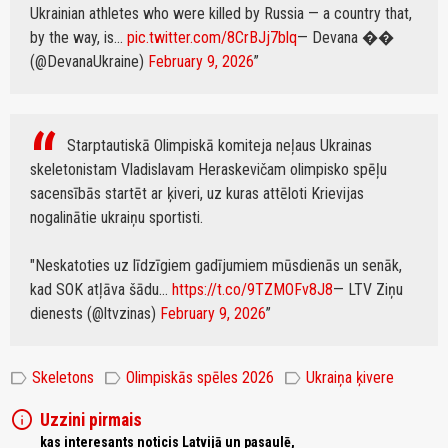
Ukrainian athletes who were killed by Russia — a country that,
by the way, is…
pic.twitter.com/8CrBJj7blq
— Devana ��
(@DevanaUkraine)
February 9, 2026
Starptautiskā Olimpiskā komiteja neļaus Ukrainas
skeletonistam Vladislavam Heraskevičam olimpisko spēļu
sacensībās startēt ar ķiveri, uz kuras attēloti Krievijas
nogalinātie ukraiņu sportisti.
"Neskatoties uz līdzīgiem gadījumiem mūsdienās un senāk,
kad SOK atļāva šādu…
https://t.co/9TZMOFv8J8
— LTV Ziņu
dienests (@ltvzinas)
February 9, 2026
label
label
label
Skeletons
Olimpiskās spēles 2026
Ukraiņa ķivere
info
Uzzini pirmais
kas interesants noticis Latvijā un pasaulē,