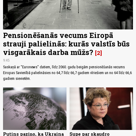
Pensionēšanās vecums Eiropā
strauji palielinās: kurās valstīs būs
visgarākais darba mūžs?
2
9:45
Saskaņā ar “Euronews” datiem, līdz 2060. gadu beigām pensionēšanās vecums
Eiropas Savienībā palielināsies no 64,7 līdz 66,7 gadiem vīriešiem un no 64 līdz 66,6
gadiem sievietēm.
Putins paziņo, ka Ukraina
Supe par skaudro