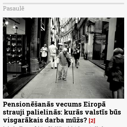
Pasaulē
Pensionēšanās vecums Eiropā
strauji palielinās: kurās valstīs būs
visgarākais darba mūžs?
2