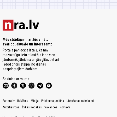
Mēs strādājam, lai Jūs zinātu
svarīgo, aktuālo un interesanto!
Portāla pārliecība ir tajā, ka nav
mazsvarīgu lietu – lasītājs ir ne vien
jāinformē, jābrīdina un jāizglīto, bet arī
jādod brīdis atelpai no dienas
saspringtajiem darbiem.
Sazinies ar mums:
Par nra.lv
Reklāma
Misija
Privātuma politika
Lietošanas noteikumi
Autortiesības
Ētikas kodekss
Vakances
Kontakti