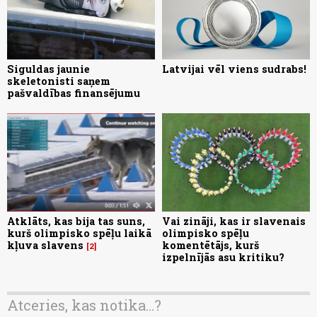
Siguldas jaunie
Latvijai vēl viens sudrabs!
skeletonisti saņem
pašvaldības finansējumu
Atklāts, kas bija tas suns,
Vai zināji, kas ir slavenais
kurš olimpisko spēļu laikā
olimpisko spēļu
kļuva slavens
komentētājs, kurš
2
izpelnījās asu kritiku?
Atceries, kas notika...?