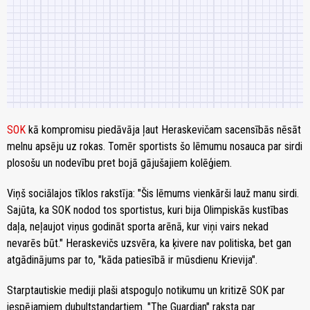
SOK
kā kompromisu piedāvāja ļaut Heraskevičam sacensībās nēsāt
melnu apsēju uz rokas. Tomēr sportists šo lēmumu nosauca par sirdi
plosošu un nodevību pret bojā gājušajiem kolēģiem.
Viņš sociālajos tīklos rakstīja: "Šis lēmums vienkārši lauž manu sirdi.
Sajūta, ka SOK nodod tos sportistus, kuri bija Olimpiskās kustības
daļa, neļaujot viņus godināt sporta arēnā, kur viņi vairs nekad
nevarēs būt." Heraskevičs uzsvēra, ka ķivere nav politiska, bet gan
atgādinājums par to, "kāda patiesībā ir mūsdienu Krievija".
Starptautiskie mediji plaši atspoguļo notikumu un kritizē SOK par
iespējamiem dubultstandartiem. "The Guardian" raksta par