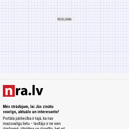
Mēs strādājam, lai Jūs zinātu
svarīgo, aktuālo un interesanto!
Portāla pārliecība ir tajā, ka nav
mazsvarīgu lietu – lasītājs ir ne vien
jāinformē, jābrīdina un jāizglīto, bet arī