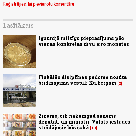
Reģistrējies, lai pievienotu komentāru
Lasītākais
Igaunijā milzīgs pieprasījums pēc
vienas konkrētas divu eiro monētas
Fiskālās disiplīnas padome nosūta
brīdinājuma vēstuli Kulbergam
2
Zināms, cik nākamgad saņems
deputāti un ministri. Valsts iestādēs
strādājošie būs šokā
10