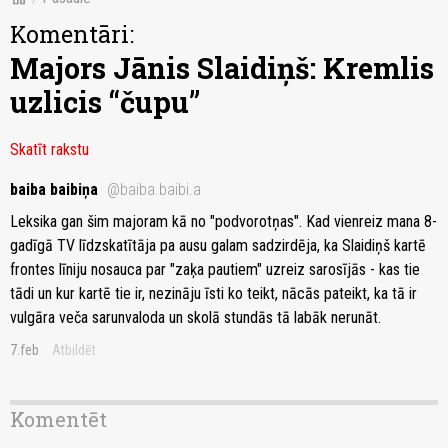
Komentāri:
Majors Jānis Slaidiņš: Kremlis
uzlicis “čupu”
Skatīt rakstu
baiba baibiņa
@baiba.baibi.a
Leksika gan šim majoram kā no "podvorotņas". Kad vienreiz mana 8-
gadīgā TV līdzskatītāja pa ausu galam sadzirdēja, ka Slaidiņš kartē
frontes līniju nosauca par "zaķa pautiem" uzreiz sarosījās - kas tie
tādi un kur kartē tie ir, nezināju īsti ko teikt, nācās pateikt, ka tā ir
vulgāra veča sarunvaloda un skolā stundās tā labāk nerunāt.
7.feb
Atbildēt
Komentēt