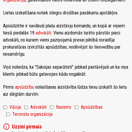
Lietas izskatīšana notiek stingru drošības pasākumu apstākļos.
Apsūdzētie ir savākuši plašu aizstāvju komandu, un kopā ar viņiem
tiesā piedalās 19
advokāti
. Vienu aizdomās turēto pārstāv pieci
advokāti, no kuriem viens paziņojumā presei pilnībā noraidīja
prokuratūras izvirzītās apsūdzības, nodēvējot šo tiesvedību par
nesamērīgu.
Viņš noliedza, ka "Saksijas separātisti" jebkad pastāvējuši un ka viņa
klients jebkad būtu gatavojies kādu nogalināt.
Pirms
apsūdzību
nolasīšanas aizstāvība lūdza tiesu izskatīt šo lietu
aiz slēgtām durvīm.
label
label
label
label
Vācija
Advokāti
Rasisms
Apsūdzības
label
Teroristu organizācija
info
Uzzini pirmais