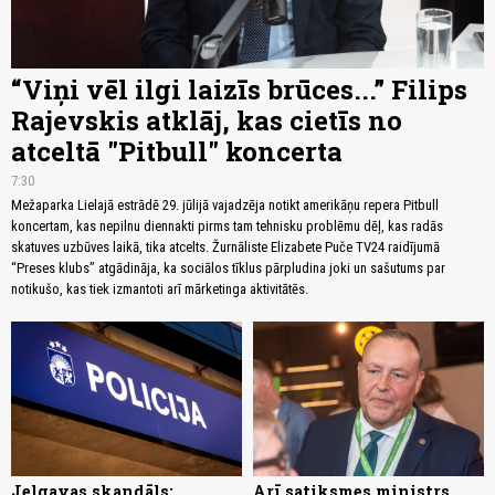
“Viņi vēl ilgi laizīs brūces...” Filips
Rajevskis atklāj, kas cietīs no
atceltā "Pitbull" koncerta
7:30
Mežaparka Lielajā estrādē 29. jūlijā vajadzēja notikt amerikāņu repera Pitbull
koncertam, kas nepilnu diennakti pirms tam tehnisku problēmu dēļ, kas radās
skatuves uzbūves laikā, tika atcelts. Žurnāliste Elizabete Puče TV24 raidījumā
“Preses klubs” atgādināja, ka sociālos tīklus pārpludina joki un sašutums par
notikušo, kas tiek izmantoti arī mārketinga aktivitātēs.
Jelgavas skandāls:
Arī satiksmes ministrs