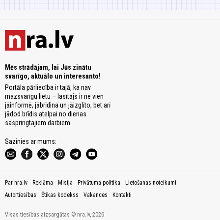
Mēs strādājam, lai Jūs zinātu
svarīgo, aktuālo un interesanto!
Portāla pārliecība ir tajā, ka nav
mazsvarīgu lietu – lasītājs ir ne vien
jāinformē, jābrīdina un jāizglīto, bet arī
jādod brīdis atelpai no dienas
saspringtajiem darbiem.
Sazinies ar mums:
Par nra.lv
Reklāma
Misija
Privātuma politika
Lietošanas noteikumi
Autortiesības
Ētikas kodekss
Vakances
Kontakti
Visas tiesības aizsargātas © nra.lv, 2026