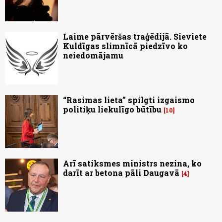
Laime pārvēršas traģēdijā. Sieviete
Kuldīgas slimnīcā piedzīvo ko
neiedomājamu
“Rasimas lieta” spilgti izgaismo
politiķu liekulīgo būtību
10
Arī satiksmes ministrs nezina, ko
darīt ar betona pāli Daugavā
4