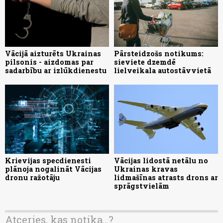
Vācijā aizturēts Ukrainas
Pārsteidzošs notikums:
pilsonis - aizdomas par
sieviete dzemdē
sadarbību ar izlūkdienestu
lielveikala autostāvvietā
Krievijas specdienesti
Vācijas lidostā netālu no
plānoja nogalināt Vācijas
Ukrainas kravas
dronu ražotāju
lidmašīnas atrasts drons ar
sprāgstvielām
Atceries, kas notika...?