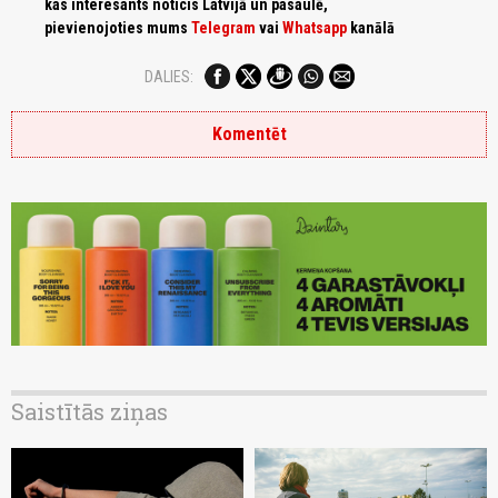
kas interesants noticis Latvijā un pasaulē,
pievienojoties mums
Telegram
vai
Whatsapp
kanālā
DALIES:
Komentēt
Saistītās ziņas