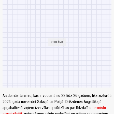
Aizdomās turamie, kas ir vecumā no 22 līdz 26 gadiem, tika aizturēti
2024. gada novembrī Saksijā un Polijā. Drēzdenes Augstākajā
apgabaltiesā viņiem izvirzītas apsūdzības par līdzdalību
teroristu
organizācijā
, gatavošanos valsts nodevībai un citiem noziegumiem.