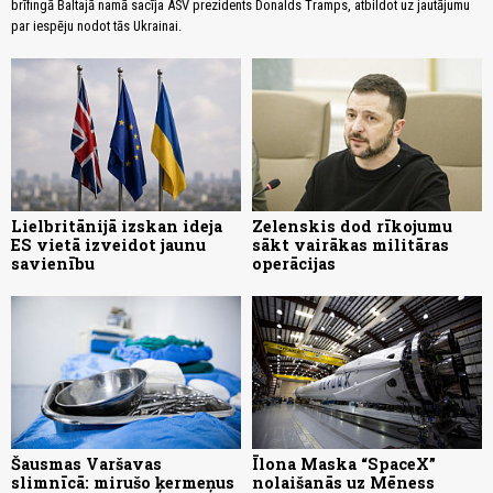
brīfingā Baltajā namā sacīja ASV prezidents Donalds Tramps, atbildot uz jautājumu
par iespēju nodot tās Ukrainai.
Lielbritānijā izskan ideja
Zelenskis dod rīkojumu
ES vietā izveidot jaunu
sākt vairākas militāras
savienību
operācijas
Šausmas Varšavas
Īlona Maska “SpaceX”
slimnīcā: mirušo ķermeņus
nolaišanās uz Mēness