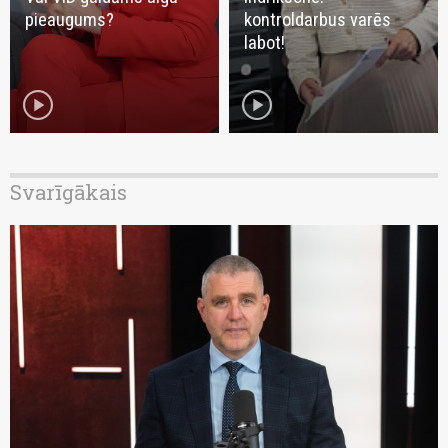
pieaugums?
kontroldarbus varēs
labot!
play_circle
play_circle
Svarīgākais