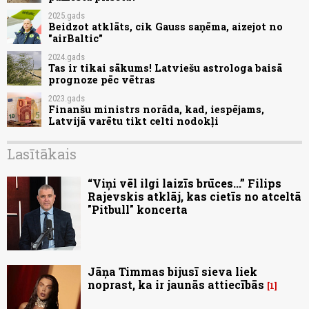
2025.gads
Beidzot atklāts, cik Gauss saņēma, aizejot no
"airBaltic"
2024.gads
Tas ir tikai sākums! Latviešu astrologa baisā
prognoze pēc vētras
2023.gads
Finanšu ministrs norāda, kad, iespējams,
Latvijā varētu tikt celti nodokļi
Lasītākais
“Viņi vēl ilgi laizīs brūces...” Filips
Rajevskis atklāj, kas cietīs no atceltā
"Pitbull" koncerta
Jāņa Timmas bijusī sieva liek
noprast, ka ir jaunās attiecībās
1