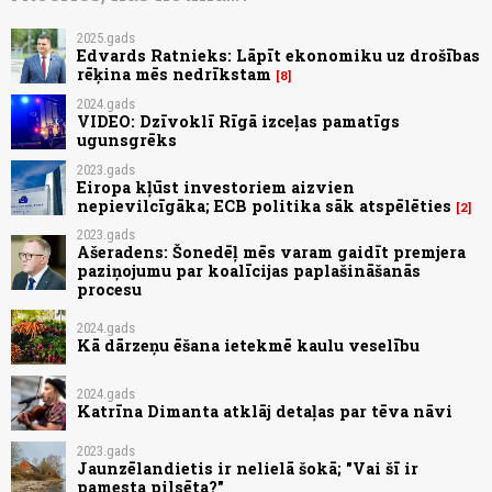
2025.gads
Edvards Ratnieks: Lāpīt ekonomiku uz drošības
rēķina mēs nedrīkstam
8
2024.gads
VIDEO: Dzīvoklī Rīgā izceļas pamatīgs
ugunsgrēks
2023.gads
Eiropa kļūst investoriem aizvien
nepievilcīgāka; ECB politika sāk atspēlēties
2
2023.gads
Ašeradens: Šonedēļ mēs varam gaidīt premjera
paziņojumu par koalīcijas paplašināšanās
procesu
2024.gads
Kā dārzeņu ēšana ietekmē kaulu veselību
2024.gads
Katrīna Dimanta atklāj detaļas par tēva nāvi
2023.gads
Jaunzēlandietis ir nelielā šokā; "Vai šī ir
pamesta pilsēta?"