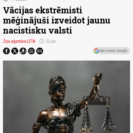
Vācijas ekstrēmisti
mēģinājuši izveidot jaunu
nacistisku valsti
schedule
Ziņu aģentūra LETA
23.jan
Seko mums Google