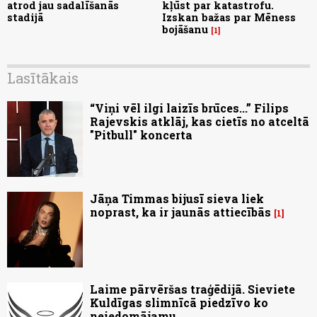
atrod jau sadalīšanās
kļūst par katastrofu.
stadijā
Izskan bažas par Mēness
bojāšanu
1
Lasītākais
“Viņi vēl ilgi laizīs brūces...” Filips
Rajevskis atklāj, kas cietīs no atceltā
"Pitbull" koncerta
Jāņa Timmas bijusī sieva liek
noprast, ka ir jaunās attiecībās
1
Laime pārvēršas traģēdijā. Sieviete
Kuldīgas slimnīcā piedzīvo ko
neiedomājamu