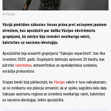
© Pexels
Vācijā piektdien sākusies tiesas prāva pret astoņiem jauniem
vīriešiem, kas apsūdzēti par dalību Vācijas ekstrēmistu
grupējumā, kā mērķis bija izveidot neatkarīgu valsti,
balstoties uz nacisma ideoloģiju.
Apsūdzētie bija iesaistīti grupējumā "Saksijas separātisti", kas tika
izveidots 2020. gadā. Grupējumā darbojās aptuveni 20 biedru, kas
pārstāv
rasistiskus
, antisemītiskus un apokaliptiskus uzskatus,
norādīja prokuratūra.
Grupas biedri bija pārliecināti, ka
Vācijas
valsts ir tuvu sabrukumam,
un šo notikumu viņi plānoja izmantot, lai ar spēku sagrābtu lielu daļu
Saksijas austrumu reģiona un izveidotu neatkarīgu valsti, balstoties
uz nacisma ideoloģiju, teikts apsūdzībā.