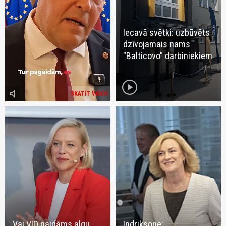
Iecavā svētki: uzbūvēts
dzīvojamais nams
"Balticovo" darbiniekiem
play_circle
volume_mute
SKATĪT VIDEO
Vai VID gaidāms algu
Indriksone: