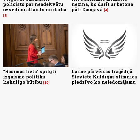
policists par neadekvātu
nezina, ko darīt ar betona
uzvedību atlaists no darba
pāli Daugavā
4
1
“Rasimas lieta” spilgti
Laime pārvēršas traģēdijā.
izgaismo politiķu
Sieviete Kuldīgas slimnīcā
liekulīgo būtību
piedzīvo ko neiedomājamu
10