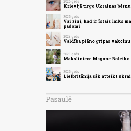
2025.gads
Krievijā tirgo Ukrainas bērnu
2025.gads
Vai zini, kad ir īstais laiks 
padomi
2023.gads
Valdība plāno gripas vakcīnu
2023.gads
Māksliniece Magone Boleiko. 
2025.gads
Lielbritānija sāk atteikt ukr
Pasaulē