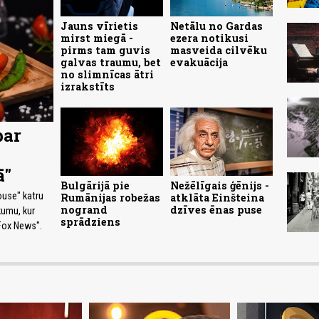
Jauns vīrietis
Netālu no Gardas
mirst miegā -
ezera notikusi
pirms tam guvis
masveida cilvēku
galvas traumu, bet
evakuācija
no slimnīcas ātri
izrakstīts
par
ā"
Bulgārijā pie
Nežēlīgais ģēnijs -
ouse" katru
Rumānijas robežas
atklāta Einšteina
nogrand
dzīves ēnas puse
kumu, kur
sprādziens
"Fox News".