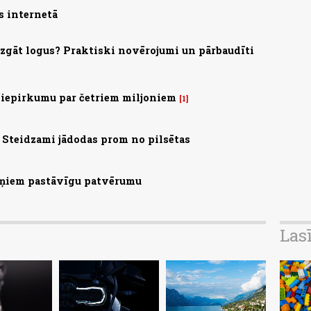
s internetā
mazgāt logus? Praktiski novērojumi un pārbaudīti
 iepirkumu par četriem miljoniem
1
Steidzami jādodas prom no pilsētas
aiņiem pastāvīgu patvērumu
Las