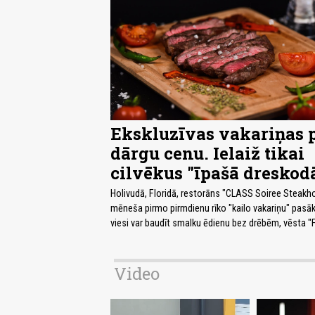
Ekskluzīvas vakariņas 
dārgu cenu. Ielaiž tikai
cilvēkus "īpašā dreskod
Holivudā, Floridā, restorāns "CLASS Soiree Steakh
mēneša pirmo pirmdienu rīko "kailo vakariņu" pasā
viesi var baudīt smalku ēdienu bez drēbēm, vēsta 
Video