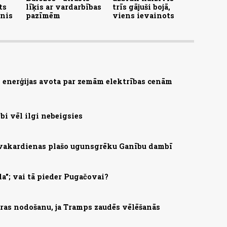
ts
līķis ar vardarbības
trīs gājuši bojā,
enis
pazīmēm
viens ievainots
as enerģijas avota par zemām elektrības cenām
bi vēl ilgi nebeigsies
 vakardienas plašo ugunsgrēku Ganību dambī
la"; vai tā pieder Pugačovai?
ras nodošanu, ja Tramps zaudēs vēlēšanās