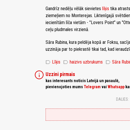
Gandrīz nedēļu vēlāk sievietes
līķis
tika atrast
ziemeļiem no Monterejas. Liktenīgajā svētdien
iecienītām līča vietām - "Lovers Point" un "Ot
ceļu pludmales virzienā.
Sāra Rubina, kura peldēja kopā ar Foksu, sacīja, 
uzzināja par to piekrastē tikai tad, kad ieraudz
label
label
label
Līķis
haizivs uzbrukums
Sāra Rubi
info
Uzzini pirmais
kas interesants noticis Latvijā un pasaulē,
pievienojoties mums
Telegram
vai
Whatsapp
ka
DALIES: