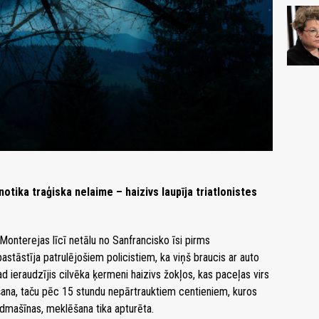
otika traģiska nelaime – haizivs laupīja triatlonistes
Monterejas līcī netālu no Sanfrancisko īsi pirms
stāstīja patrulējošiem policistiem, ka viņš braucis ar auto
d ieraudzījis cilvēka ķermeni haizivs žokļos, kas paceļas virs
šana, taču pēc 15 stundu nepārtrauktiem centieniem, kuros
 lidmašīnas, meklēšana tika apturēta.