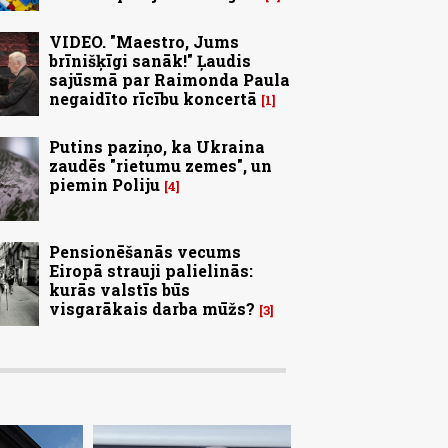
VIDEO. "Maestro, Jums
brīnišķīgi sanāk!" Ļaudis
sajūsmā par Raimonda Paula
negaidīto rīcību koncertā
1
Putins paziņo, ka Ukraina
zaudēs "rietumu zemes", un
piemin Poliju
4
Pensionēšanās vecums
Eiropā strauji palielinās:
kurās valstīs būs
visgarākais darba mūžs?
3