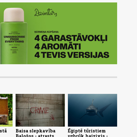
stā
Baisa slepkavība
Ēģiptē tūristiem
Baložos - atrasts
uzbrūk haizivis -