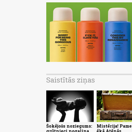
Saistītās ziņas
Šokējošs noziegums:
Mistērija! Pame
grūtnieci nogalina,
ēkā Atēnās