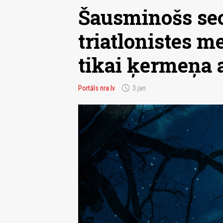
Šausminošs se
triatlonistes m
tikai ķermeņa 
schedule
Portāls nra.lv
3.jan