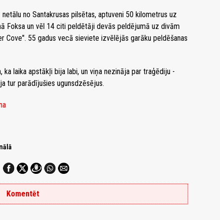
s netālu no Santakrusas pilsētas, aptuveni 50 kilometrus uz
ā Foksa un vēl 14 citi peldētāji devās peldējumā uz divām
ter Cove". 55 gadus vecā sieviete izvēlējās garāku peldēšanas
ka laika apstākļi bija labi, un viņa nezināja par traģēdiju -
īja tur parādījušies ugunsdzēsējus.
na
nālā
Komentēt