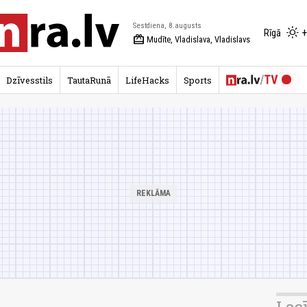
Sestdiena, 8.augusts
+
Rīgā
redeem
Mudīte, Vladislava, Vladislavs
Dzīvesstils
TautaRunā
LifeHacks
Sports