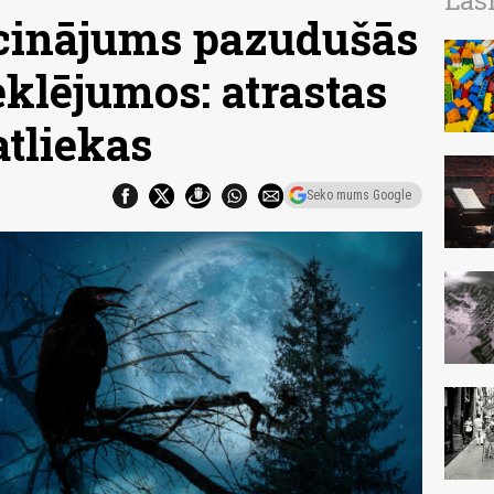
Las
cinājums pazudušās
eklējumos: atrastas
atliekas
Seko mums Google