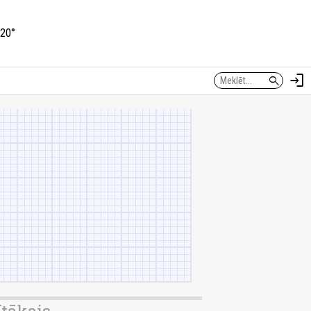
20°
login
search