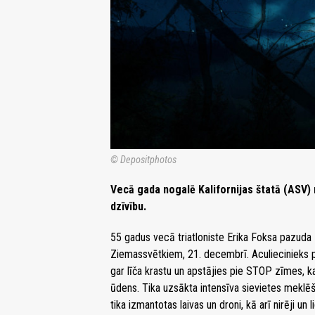
© Depositphotos
Vecā gada nogalē Kalifornijas štatā (ASV) n
dzīvību.
55 gadus vecā triatloniste Erika Foksa pazuda 
Ziemassvētkiem, 21. decembrī. Aculiecinieks pa
gar līča krastu un apstājies pie STOP zīmes, ka
ūdens. Tika uzsākta intensīva sievietes meklē
tika izmantotas laivas un droni, kā arī nirēji un