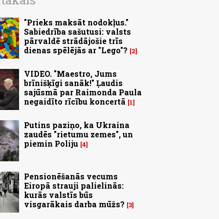
ītākais
"Prieks maksāt nodokļus."
Sabiedrība sašutusi: valsts
pārvaldē strādājošie trīs
dienas spēlējās ar "Lego"?
2
VIDEO. "Maestro, Jums
brīnišķīgi sanāk!" Ļaudis
sajūsmā par Raimonda Paula
negaidīto rīcību koncertā
1
Putins paziņo, ka Ukraina
zaudēs "rietumu zemes", un
piemin Poliju
4
Pensionēšanās vecums
Eiropā strauji palielinās:
kurās valstīs būs
visgarākais darba mūžs?
3