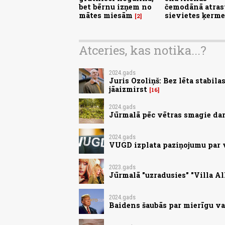
bet bērnu izņem no
čemodānā atras
mātes miesām
sievietes ķerm
2
Atceries, kas notika...?
2024.gads
Juris Ozoliņš: Bez lēta stabil
jāaizmirst
16
2024.gads
Jūrmalā pēc vētras smagie dar
2024.gads
VUGD izplata paziņojumu par
2023.gads
Jūrmalā "uzradusies" "Villa Al
2024.gads
Baidens šaubās par mierīgu va