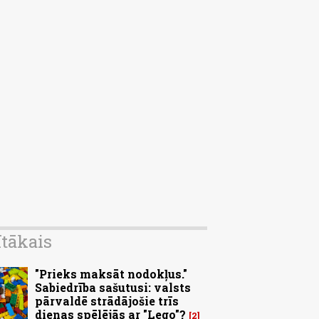
ītākais
"Prieks maksāt nodokļus."
Sabiedrība sašutusi: valsts
pārvaldē strādājošie trīs
dienas spēlējās ar "Lego"?
2