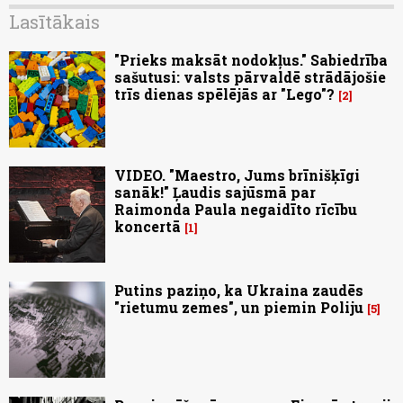
Lasītākais
"Prieks maksāt nodokļus." Sabiedrība
sašutusi: valsts pārvaldē strādājošie
trīs dienas spēlējās ar "Lego"?
2
VIDEO. "Maestro, Jums brīnišķīgi
sanāk!" Ļaudis sajūsmā par
Raimonda Paula negaidīto rīcību
koncertā
1
Putins paziņo, ka Ukraina zaudēs
"rietumu zemes", un piemin Poliju
5