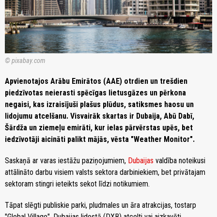
© pixabay.com
Apvienotajos Arābu Emirātos (AAE) otrdien un trešdien
piedzīvotas neierasti spēcīgas lietusgāzes un pērkona
negaisi, kas izraisījuši plašus plūdus, satiksmes haosu un
lidojumu atcelšanu. Visvairāk skartas ir Dubaija, Abū Dabī,
Šārdža un ziemeļu emirāti, kur ielas pārvērstas upēs, bet
iedzīvotāji aicināti palikt mājās, vēsta "Weather Monitor".
Saskaņā ar varas iestāžu paziņojumiem,
Dubaijas
valdība noteikusi
attālināto darbu visiem valsts sektora darbiniekiem, bet privātajam
sektoram stingri ieteikts sekot līdzi notikumiem.
Tāpat slēgti publiskie parki, pludmales un āra atrakcijas, tostarp
"Global Village". Dubaijas lidostā (DXB) atcelti vai aizkavēti