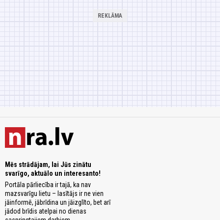
Mēs strādājam, lai Jūs zinātu
svarīgo, aktuālo un interesanto!
Portāla pārliecība ir tajā, ka nav
mazsvarīgu lietu – lasītājs ir ne vien
jāinformē, jābrīdina un jāizglīto, bet arī
jādod brīdis atelpai no dienas
saspringtajiem darbiem.