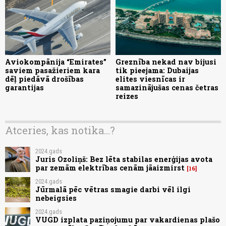
Aviokompānija “Emirates”
Greznība nekad nav bijusi
saviem pasažieriem kara
tik pieejama: Dubaijas
dēļ piedāvā drošības
elites viesnīcas ir
garantijas
samazinājušas cenas četras
reizes
Atceries, kas notika...?
2024.gads
Juris Ozoliņš: Bez lēta stabilas enerģijas avota
par zemām elektrības cenām jāaizmirst
16
2024.gads
Jūrmalā pēc vētras smagie darbi vēl ilgi
nebeigsies
2024.gads
VUGD izplata paziņojumu par vakardienas plašo