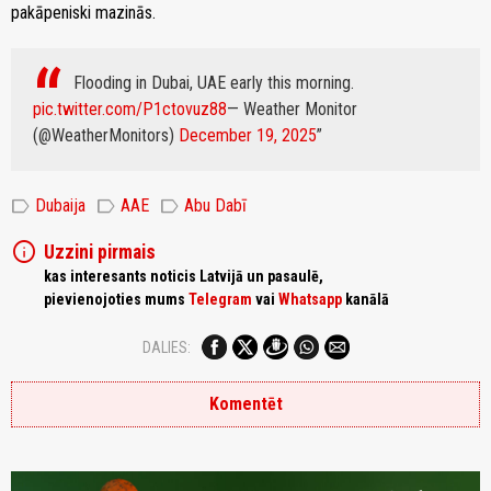
pakāpeniski mazinās.
Flooding in Dubai, UAE early this morning.
pic.twitter.com/P1ctovuz88
— Weather Monitor
(@WeatherMonitors)
December 19, 2025
label
label
label
Dubaija
AAE
Abu Dabī
info
Uzzini pirmais
kas interesants noticis Latvijā un pasaulē,
pievienojoties mums
Telegram
vai
Whatsapp
kanālā
DALIES:
Komentēt