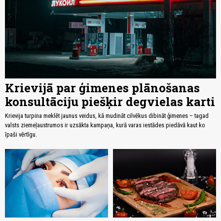
Krievijā par ģimenes plānošanas
konsultāciju piešķir degvielas karti
Krievija turpina meklēt jaunus veidus, kā mudināt cilvēkus dibināt ģimenes – tagad
valsts ziemeļaustrumos ir uzsākta kampaņa, kurā varas iestādes piedāvā kaut ko
īpaši vērtīgu.