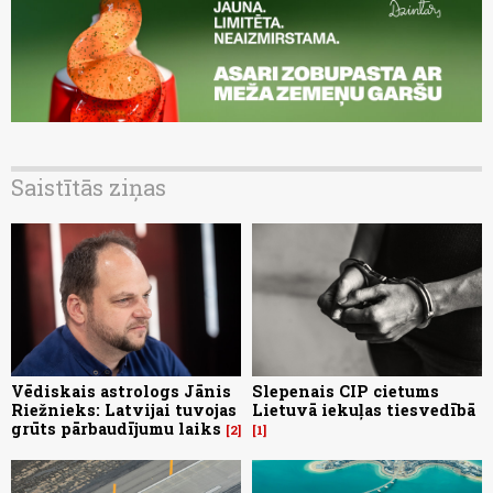
Saistītās ziņas
Vēdiskais astrologs Jānis
Slepenais CIP cietums
Riežnieks: Latvijai tuvojas
Lietuvā iekuļas tiesvedībā
grūts pārbaudījumu laiks
2
1