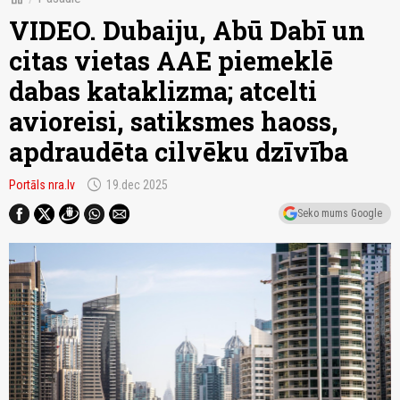
VIDEO. Dubaiju, Abū Dabī un
citas vietas AAE piemeklē
dabas kataklizma; atcelti
avioreisi, satiksmes haoss,
apdraudēta cilvēku dzīvība
schedule
Portāls nra.lv
19.dec 2025
Seko mums Google