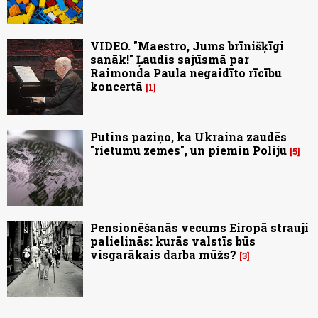
VIDEO. "Maestro, Jums brīnišķīgi
sanāk!" Ļaudis sajūsmā par
Raimonda Paula negaidīto rīcību
koncertā
1
Putins paziņo, ka Ukraina zaudēs
"rietumu zemes", un piemin Poliju
5
Pensionēšanās vecums Eiropā strauji
palielinās: kurās valstīs būs
visgarākais darba mūžs?
3