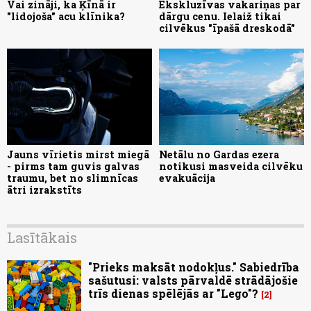
Vai zināji, ka Ķīnā ir
Ekskluzīvas vakariņas par
"lidojoša" acu klīnika?
dārgu cenu. Ielaiž tikai
cilvēkus "īpašā dreskodā"
Jauns vīrietis mirst miegā
Netālu no Gardas ezera
- pirms tam guvis galvas
notikusi masveida cilvēku
traumu, bet no slimnīcas
evakuācija
ātri izrakstīts
Lasītākais
"Prieks maksāt nodokļus." Sabiedrība
sašutusi: valsts pārvaldē strādājošie
trīs dienas spēlējās ar "Lego"?
2