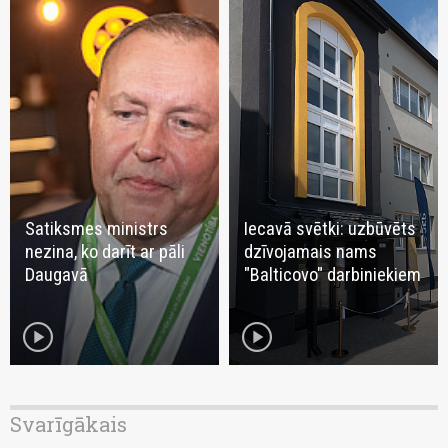
Satiksmes ministrs
Iecavā svētki: uzbūvēts
nezina, ko darīt ar pāli
dzīvojamais nams
Daugavā
"Balticovo" darbiniekiem
play_circle
play_circle
Svarīgākais