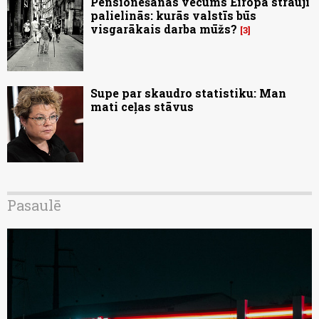
Pensionēšanās vecums Eiropā strauji
palielinās: kurās valstīs būs
visgarākais darba mūžs?
3
Supe par skaudro statistiku: Man
mati ceļas stāvus
Pasaulē