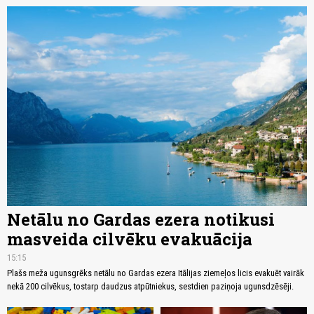
Netālu no Gardas ezera notikusi
masveida cilvēku evakuācija
15:15
Plašs meža ugunsgrēks netālu no Gardas ezera Itālijas ziemeļos licis evakuēt vairāk
nekā 200 cilvēkus, tostarp daudzus atpūtniekus, sestdien paziņoja ugunsdzēsēji.