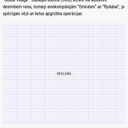
desmitiem reisu, tostarp aviokompānijām "Emirates" un "flydubai", jo
spēcīgais vējš un lietus apgrūtina operācijas.