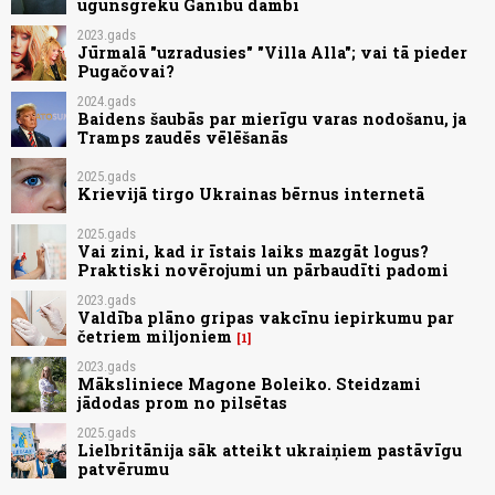
ugunsgrēku Ganību dambī
2023.gads
Jūrmalā "uzradusies" "Villa Alla"; vai tā pieder
Pugačovai?
2024.gads
Baidens šaubās par mierīgu varas nodošanu, ja
Tramps zaudēs vēlēšanās
2025.gads
Krievijā tirgo Ukrainas bērnus internetā
2025.gads
Vai zini, kad ir īstais laiks mazgāt logus?
Praktiski novērojumi un pārbaudīti padomi
2023.gads
Valdība plāno gripas vakcīnu iepirkumu par
četriem miljoniem
1
2023.gads
Māksliniece Magone Boleiko. Steidzami
jādodas prom no pilsētas
2025.gads
Lielbritānija sāk atteikt ukraiņiem pastāvīgu
patvērumu