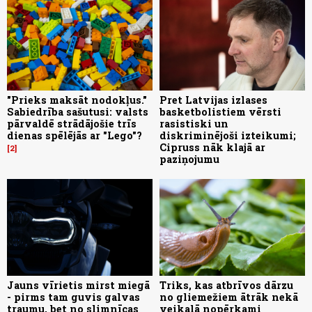
"Prieks maksāt nodokļus."
Pret Latvijas izlases
Sabiedrība sašutusi: valsts
basketbolistiem vērsti
pārvaldē strādājošie trīs
rasistiski un
dienas spēlējās ar "Lego"?
diskriminējoši izteikumi;
Cipruss nāk klajā ar
2
paziņojumu
Jauns vīrietis mirst miegā
Triks, kas atbrīvos dārzu
- pirms tam guvis galvas
no gliemežiem ātrāk nekā
traumu, bet no slimnīcas
veikalā nopērkami