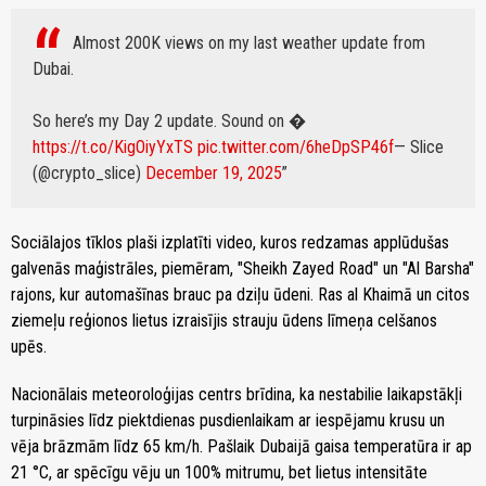
Almost 200K views on my last weather update from
Dubai.
So here’s my Day 2 update. Sound on �
https://t.co/KigOiyYxTS
pic.twitter.com/6heDpSP46f
— Slice
(@crypto_slice)
December 19, 2025
Sociālajos tīklos plaši izplatīti video, kuros redzamas applūdušas
galvenās maģistrāles, piemēram, "Sheikh Zayed Road" un "Al Barsha"
rajons, kur automašīnas brauc pa dziļu ūdeni. Ras al Khaimā un citos
ziemeļu reģionos lietus izraisījis strauju ūdens līmeņa celšanos
upēs.
Nacionālais meteoroloģijas centrs brīdina, ka nestabilie laikapstākļi
turpināsies līdz piektdienas pusdienlaikam ar iespējamu krusu un
vēja brāzmām līdz 65 km/h. Pašlaik Dubaijā gaisa temperatūra ir ap
21 °C, ar spēcīgu vēju un 100% mitrumu, bet lietus intensitāte