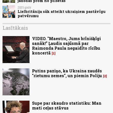
jādodas prom no pilsētas
2025.gads
Lielbritānija sāk atteikt ukraiņiem pastāvīgu
patvērumu
Lasītākais
VIDEO. "Maestro, Jums brīnišķīgi
sanāk!" Ļaudis sajūsmā par
Raimonda Paula negaidīto rīcību
koncertā
1
Putins paziņo, ka Ukraina zaudēs
"rietumu zemes", un piemin Poliju
2
Supe par skaudro statistiku: Man
mati ceļas stāvus