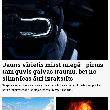
Jauns vīrietis mirst miegā - pirms
tam guvis galvas traumu, bet no
slimnīcas ātri izrakstīts
32 gadus vecais brits Kails Kempbels miris Taizemē pēc motocikla avārijas, kas
notika īsi pirms viņa plānotajām kāzām, raksta "The Sun".