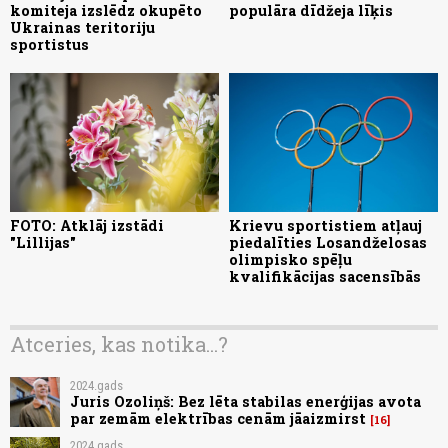
komiteja izslēdz okupēto
populāra dīdžeja līķis
Ukrainas teritoriju
sportistus
FOTO: Atklāj izstādi
Krievu sportistiem atļauj
"Lillijas"
piedalīties Losandželosas
olimpisko spēļu
kvalifikācijas sacensībās
Atceries, kas notika...?
2024.gads
Juris Ozoliņš: Bez lēta stabilas enerģijas avota
par zemām elektrības cenām jāaizmirst
16
2024.gads