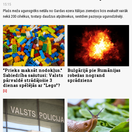
15:15
Plašs meža ugunsgrēks netālu no Gardas ezera Itālijas ziemeļos licis evakuēt vairāk
nekā 200 cilvēkus, tostarp daudzus atpūtniekus, sestdien paziņoja ugunsdzēsēji.
"Prieks maksāt nodokļus."
Bulgārijā pie Rumānijas
Sabiedrība sašutusi: Valsts
robežas nogrand
pārvaldē strādājošie 3
sprādziens
dienas spēlējās ar "Lego"?
1