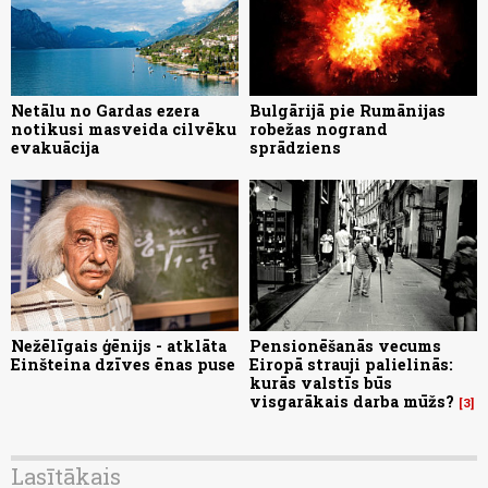
Netālu no Gardas ezera
Bulgārijā pie Rumānijas
notikusi masveida cilvēku
robežas nogrand
evakuācija
sprādziens
Nežēlīgais ģēnijs - atklāta
Pensionēšanās vecums
Einšteina dzīves ēnas puse
Eiropā strauji palielinās:
kurās valstīs būs
visgarākais darba mūžs?
3
Lasītākais