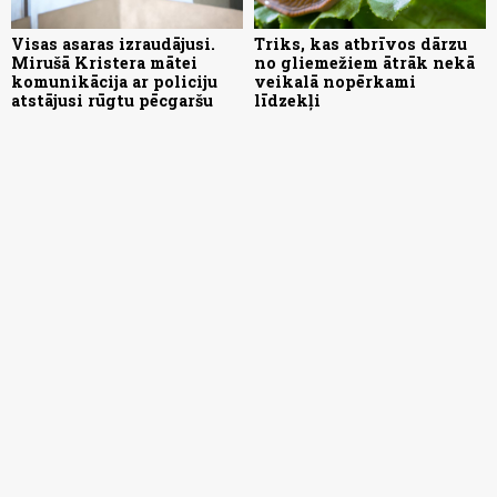
Visas asaras izraudājusi.
Triks, kas atbrīvos dārzu
Mirušā Kristera mātei
no gliemežiem ātrāk nekā
komunikācija ar policiju
veikalā nopērkami
atstājusi rūgtu pēcgaršu
līdzekļi