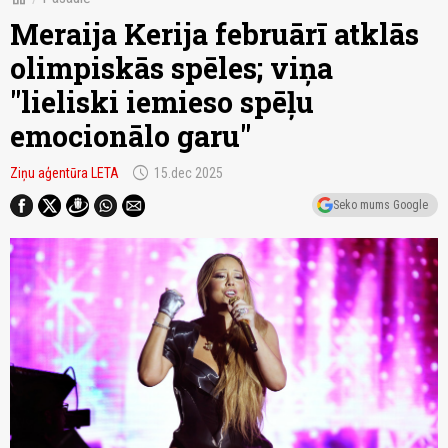
Meraija Kerija februārī atklās
olimpiskās spēles; viņa
"lieliski iemieso spēļu
emocionālo garu"
schedule
Ziņu aģentūra LETA
15.dec 2025
Seko mums Google