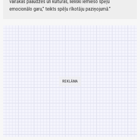
vairākas paaudzes un kultūras, lieliski iemieso spēļu
emocionālo garu," teikts spēļu rīkotāju paziņojumā.