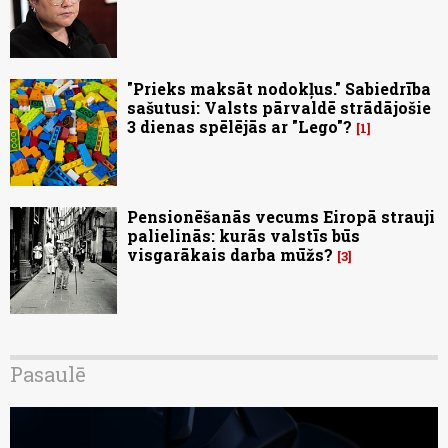
"Prieks maksāt nodokļus." Sabiedrība
sašutusi: Valsts pārvaldē strādājošie
3 dienas spēlējās ar "Lego"?
1
Pensionēšanās vecums Eiropā strauji
palielinās: kurās valstīs būs
visgarākais darba mūžs?
3
Pasaulē