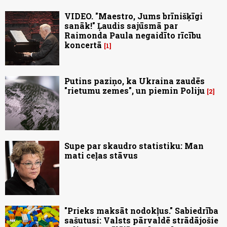
VIDEO. "Maestro, Jums brīnišķīgi
sanāk!" Ļaudis sajūsmā par
Raimonda Paula negaidīto rīcību
koncertā
1
Putins paziņo, ka Ukraina zaudēs
"rietumu zemes", un piemin Poliju
2
Supe par skaudro statistiku: Man
mati ceļas stāvus
"Prieks maksāt nodokļus." Sabiedrība
sašutusi: Valsts pārvaldē strādājošie