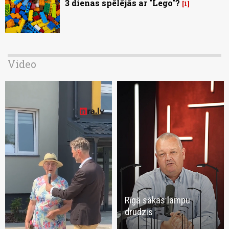
3 dienas spēlējās ar "Lego"?
1
Video
Rīgā sākas lampu
drudzis