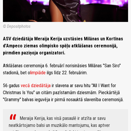
© Depositphotos
ASV dziedātāja Meraija Kerija uzstāsies Milānas un Kortīnas
d'Ampeco ziemas olimpisko spēļu atklāšanas ceremonijā,
pirmdien paziņoja organizatori.
Atklāšanas ceremonija 6. februārī norisināsies Milānas "San Siro"
stadionā, bet o
limpiāde
ilgs līdz 22. februārim.
56 gadus
vecā dziedātāja
ir slavena ar savu hitu "All I Want for
Christmas Is You" un citām pazīstamām dziesmām. Pieckārtējā
"Grammy" balvas ieguvēja ir pirmā nosauktā slavenība ceremonijā.
Meraija Kerija, kas visā pasaulē ir atzīta ar savu
neatkārtojamo balsi un muzikālo mantojumu, kas aptver