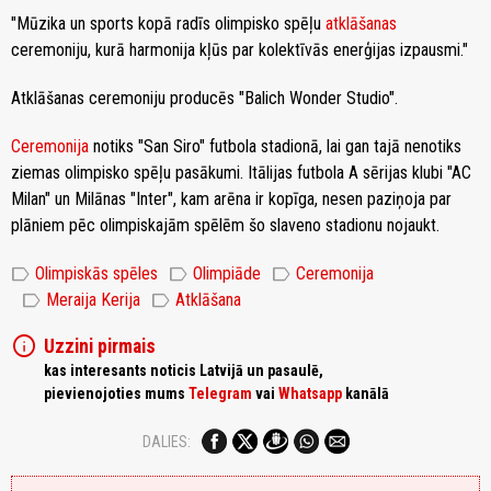
"Mūzika un sports kopā radīs olimpisko spēļu
atklāšanas
ceremoniju, kurā harmonija kļūs par kolektīvās enerģijas izpausmi."
Atklāšanas ceremoniju producēs "Balich Wonder Studio".
Ceremonija
notiks "San Siro" futbola stadionā, lai gan tajā nenotiks
ziemas olimpisko spēļu pasākumi. Itālijas futbola A sērijas klubi "AC
Milan" un Milānas "Inter", kam arēna ir kopīga, nesen paziņoja par
plāniem pēc olimpiskajām spēlēm šo slaveno stadionu nojaukt.
label
label
label
Olimpiskās spēles
Olimpiāde
Ceremonija
label
label
Meraija Kerija
Atklāšana
info
Uzzini pirmais
kas interesants noticis Latvijā un pasaulē,
pievienojoties mums
Telegram
vai
Whatsapp
kanālā
DALIES: