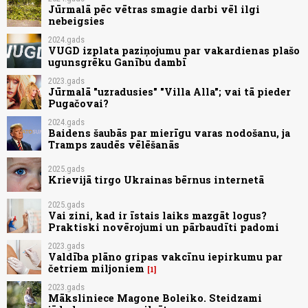
Jūrmalā pēc vētras smagie darbi vēl ilgi
nebeigsies
2024.gads
VUGD izplata paziņojumu par vakardienas plašo
ugunsgrēku Ganību dambī
2023.gads
Jūrmalā "uzradusies" "Villa Alla"; vai tā pieder
Pugačovai?
2024.gads
Baidens šaubās par mierīgu varas nodošanu, ja
Tramps zaudēs vēlēšanās
2025.gads
Krievijā tirgo Ukrainas bērnus internetā
2025.gads
Vai zini, kad ir īstais laiks mazgāt logus?
Praktiski novērojumi un pārbaudīti padomi
2023.gads
Valdība plāno gripas vakcīnu iepirkumu par
četriem miljoniem
1
2023.gads
Māksliniece Magone Boleiko. Steidzami