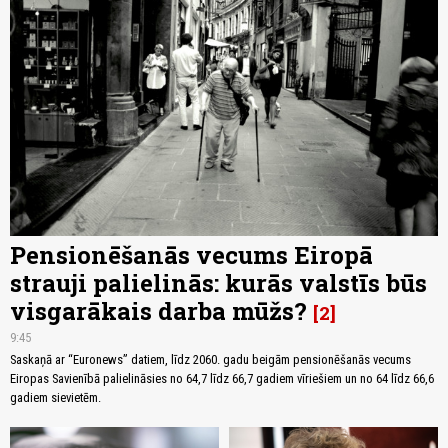
Pensionēšanās vecums Eiropā
strauji palielinās: kurās valstīs būs
visgarākais darba mūžs?
2
9:45
Saskaņā ar “Euronews” datiem, līdz 2060. gadu beigām pensionēšanās vecums
Eiropas Savienībā palielināsies no 64,7 līdz 66,7 gadiem vīriešiem un no 64 līdz 66,6
gadiem sievietēm.