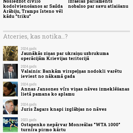
Noslēdzot civilo
Izraēlas parlaments
kodolvienošanos ar Saūda
nobalso par savu atlaišanu
Arābiju, Tramps īsteno vēl
kādu "triku"
Atceries, kas notika...?
2024.gads
Jaunākās ziņas par ukraiņu uzbrukuma
operācijām Krievijas teritorijā
2024.gads
Valainis: Bankām virspeļņas nodokli varētu
ieviest no nākamā gada
2024.gads
Annas Jansones vīrs viņas nāves izmeklēšanas
lietā pamana ko aplamu
2024.gads
Juris Žagars knapi izglābjas no nāves
2023.gads
Ostapenko nepārvar Monreālas "WTA 1000"
turnīra pirmo kārtu