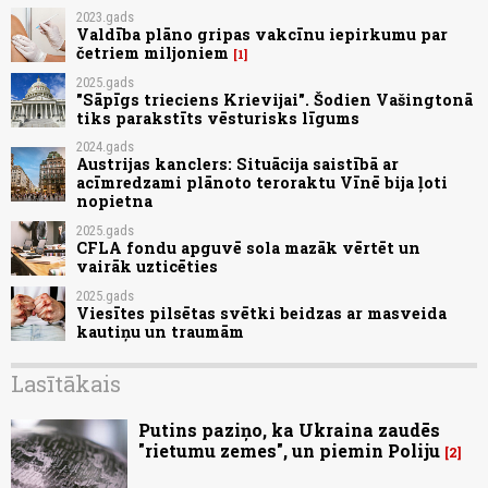
2023.gads
Valdība plāno gripas vakcīnu iepirkumu par
četriem miljoniem
1
2025.gads
"Sāpīgs trieciens Krievijai". Šodien Vašingtonā
tiks parakstīts vēsturisks līgums
2024.gads
Austrijas kanclers: Situācija saistībā ar
acīmredzami plānoto teroraktu Vīnē bija ļoti
nopietna
2025.gads
CFLA fondu apguvē sola mazāk vērtēt un
vairāk uzticēties
2025.gads
Viesītes pilsētas svētki beidzas ar masveida
kautiņu un traumām
Lasītākais
Putins paziņo, ka Ukraina zaudēs
"rietumu zemes", un piemin Poliju
2