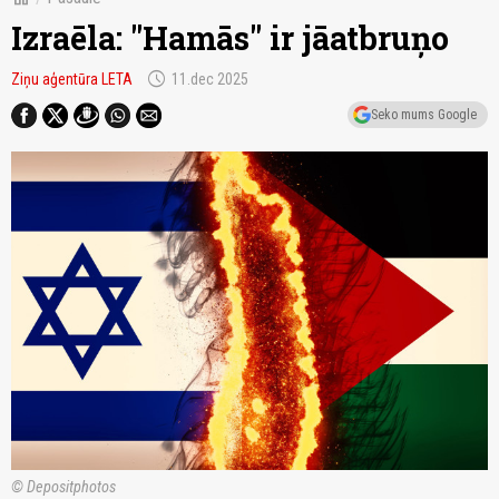
Izraēla: "Hamās" ir jāatbruņo
schedule
Ziņu aģentūra LETA
11.dec 2025
Seko mums Google
© Depositphotos