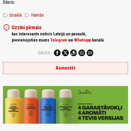
līderis.
label
label
Izraēla
Hamās
info
Uzzini pirmais
kas interesants noticis Latvijā un pasaulē,
pievienojoties mums
Telegram
vai
Whatsapp
kanālā
DALIES:
Komentēt