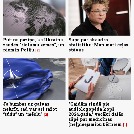
Putins paziņo, ka Ukraina
Supe par skaudro
zaudēs "rietumu zemes", un
statistiku: Man mati ceļas
piemin Poliju
stāvus
2
Ja bumbas uz galvas
"Gaidām rindā pie
nekrīt, tad var arī ražot
audiologopēda kopš
“sūdu” un “mēslu”
2024.gada," vecāki dalās
2
sāpē par medicīnas
[ne]pieejamību bērniem
1