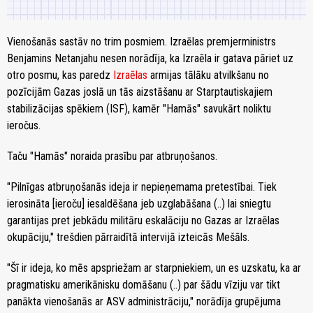
Vienošanās sastāv no trim posmiem. Izraēlas premjerministrs
Benjamins Netanjahu nesen norādīja, ka Izraēla ir gatava pāriet uz
otro posmu, kas paredz
Izraēlas
armijas tālāku atvilkšanu no
pozīcijām Gazas joslā un tās aizstāšanu ar Starptautiskajiem
stabilizācijas spēkiem (ISF), kamēr "Hamās" savukārt noliktu
ieročus.
Taču "Hamās" noraida prasību par atbruņošanos.
"Pilnīgas atbruņošanās ideja ir nepieņemama pretestībai. Tiek
ierosināta [ieroču] iesaldēšana jeb uzglabāšana (..) lai sniegtu
garantijas pret jebkādu militāru eskalāciju no Gazas ar Izraēlas
okupāciju," trešdien pārraidītā intervijā izteicās Mešāls.
"Šī ir ideja, ko mēs apspriežam ar starpniekiem, un es uzskatu, ka ar
pragmatisku amerikānisku domāšanu (..) par šādu vīziju var tikt
panākta vienošanās ar ASV administrāciju," norādīja grupējuma