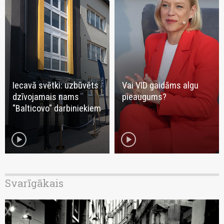
Iecavā svētki: uzbūvēts
Vai VID gaidāms algu
dzīvojamais nams
pieaugums?
"Balticovo" darbiniekiem
play_circle
play_circle
Svarīgākais