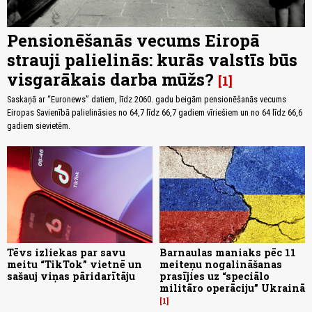
Pensionēšanās vecums Eiropā
strauji palielinās: kurās valstīs būs
visgarākais darba mūžs?
1
Saskaņā ar “Euronews” datiem, līdz 2060. gadu beigām pensionēšanās vecums
Eiropas Savienībā palielināsies no 64,7 līdz 66,7 gadiem vīriešiem un no 64 līdz 66,6
gadiem sievietēm.
Tēvs izliekas par savu
Barnaulas maniaks pēc 11
meitu “TikTok” vietnē un
meiteņu nogalināšanas
sašauj viņas pāridarītāju
prasījies uz “speciālo
militāro operāciju” Ukrainā
1