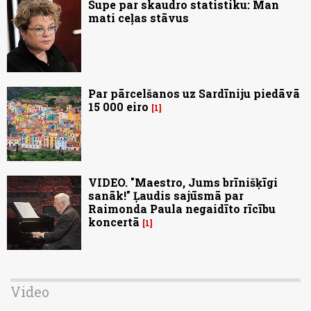
Supe par skaudro statistiku: Man
mati ceļas stāvus
Par pārcelšanos uz Sardīniju piedāvā
15 000 eiro
1
VIDEO. "Maestro, Jums brīnišķīgi
sanāk!" Ļaudis sajūsmā par
Raimonda Paula negaidīto rīcību
koncertā
1
Video