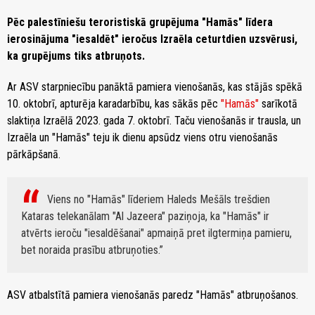
Pēc palestīniešu teroristiskā grupējuma "Hamās" līdera
ierosinājuma "iesaldēt" ieročus Izraēla ceturtdien uzsvērusi,
ka grupējums tiks atbruņots.
Ar ASV starpniecību panāktā pamiera vienošanās, kas stājās spēkā
10. oktobrī, apturēja karadarbību, kas sākās pēc
"Hamās"
sarīkotā
slaktiņa Izraēlā 2023. gada 7. oktobrī. Taču vienošanās ir trausla, un
Izraēla un "Hamās" teju ik dienu apsūdz viens otru vienošanās
pārkāpšanā.
Viens no "Hamās" līderiem Haleds Mešāls trešdien
Kataras telekanālam "Al Jazeera" paziņoja, ka "Hamās" ir
atvērts ieroču "iesaldēšanai" apmaiņā pret ilgtermiņa pamieru,
bet noraida prasību atbruņoties.
ASV atbalstītā pamiera vienošanās paredz "Hamās" atbruņošanos.