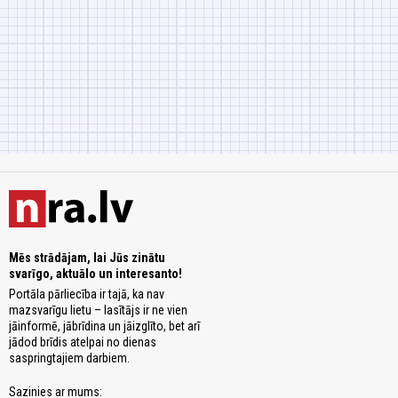
Mēs strādājam, lai Jūs zinātu
svarīgo, aktuālo un interesanto!
Portāla pārliecība ir tajā, ka nav
mazsvarīgu lietu – lasītājs ir ne vien
jāinformē, jābrīdina un jāizglīto, bet arī
jādod brīdis atelpai no dienas
saspringtajiem darbiem.
Sazinies ar mums: