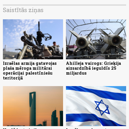
Saistītās ziņas
Izraēlas armija gatavojas
Ahilleja vairogs: Grieķija
plaša mēroga militārai
aizsardzībā ieguldīs 25
operācijai palestīniešu
miljardus
teritorijā