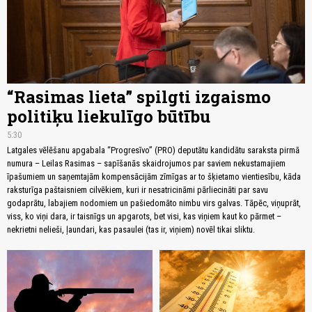
“Rasimas lieta” spilgti izgaismo
politiķu liekulīgo būtību
5:30
Latgales vēlēšanu apgabala “Progresīvo” (PRO) deputātu kandidātu saraksta pirmā
numura – Leilas Rasimas – sapīšanās skaidrojumos par saviem nekustamajiem
īpašumiem un saņemtajām kompensācijām zīmīgas ar to šķietamo vientiesību, kāda
raksturīga paštaisniem cilvēkiem, kuri ir nesatricināmi pārliecināti par savu
godaprātu, labajiem nodomiem un pašiedomāto nimbu virs galvas. Tāpēc, viņuprāt,
viss, ko viņi dara, ir taisnīgs un apgarots, bet visi, kas viņiem kaut ko pārmet –
nekrietni nelieši, ļaundari, kas pasaulei (tas ir, viņiem) novēl tikai sliktu.