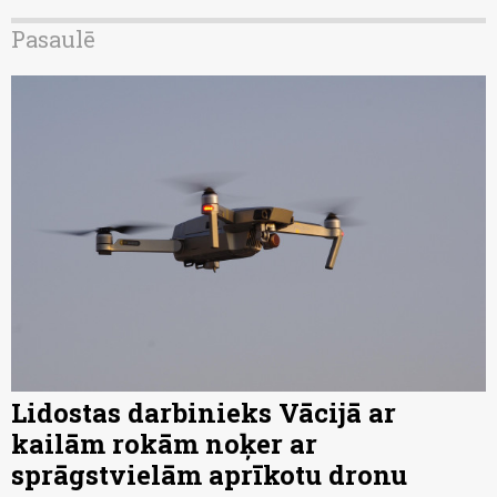
Pasaulē
Lidostas darbinieks Vācijā ar
kailām rokām noķer ar
sprāgstvielām aprīkotu dronu