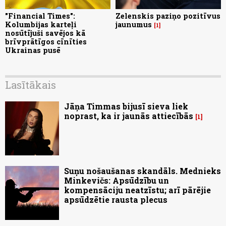
"Financial Times":
Zelenskis paziņo pozitīvus
Kolumbijas karteļi
jaunumus
1
nosūtījuši savējos kā
brīvprātīgos cīnīties
Ukrainas pusē
Lasītākais
Jāņa Timmas bijusī sieva liek
noprast, ka ir jaunās attiecībās
1
Suņu nošaušanas skandāls. Mednieks
Minkevičs: Apsūdzību un
kompensāciju neatzīstu; arī pārējie
apsūdzētie rausta plecus