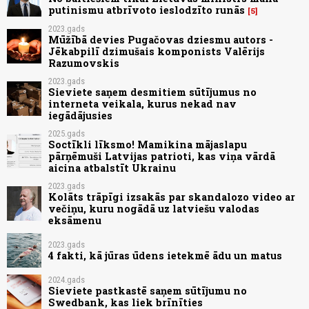
putinismu atbrīvoto ieslodzīto runās
5
2023.gads
Mūžībā devies Pugačovas dziesmu autors -
Jēkabpilī dzimušais komponists Valērijs
Razumovskis
2023.gads
Sieviete saņem desmitiem sūtījumus no
interneta veikala, kurus nekad nav
iegādājusies
2025.gads
Soctīkli līksmo! Mamikina mājaslapu
pārņēmuši Latvijas patrioti, kas viņa vārdā
aicina atbalstīt Ukrainu
2023.gads
Kolāts trāpīgi izsakās par skandalozo video ar
večiņu, kuru nogādā uz latviešu valodas
eksāmenu
2023.gads
4 fakti, kā jūras ūdens ietekmē ādu un matus
2024.gads
Sieviete pastkastē saņem sūtījumu no
Swedbank, kas liek brīnīties