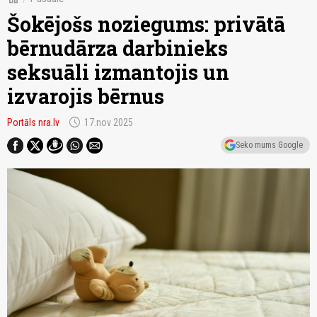
Šokējošs noziegums: privātā
bērnudārza darbinieks
seksuāli izmantojis un
izvarojis bērnus
schedule
Portāls nra.lv
17.nov 2025
Seko mums Google