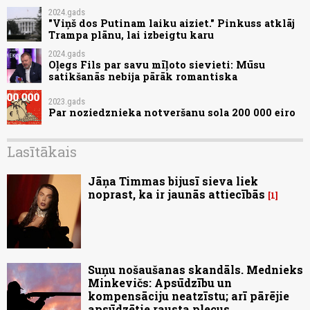
2024.gads
"Viņš dos Putinam laiku aiziet." Pinkuss atklāj
Trampa plānu, lai izbeigtu karu
2024.gads
Oļegs Fils par savu mīļoto sievieti: Mūsu
satikšanās nebija pārāk romantiska
2023.gads
Par noziedznieka notveršanu sola 200 000 eiro
Lasītākais
Jāņa Timmas bijusī sieva liek
noprast, ka ir jaunās attiecībās
1
Suņu nošaušanas skandāls. Mednieks
Minkevičs: Apsūdzību un
kompensāciju neatzīstu; arī pārējie
apsūdzētie rausta plecus