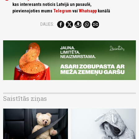
kas interesants noticis Latvijā un pasaulē,
pievienojoties mums
Telegram
vai
Whatsapp
kanālā
DALIES:
Saistītās ziņas