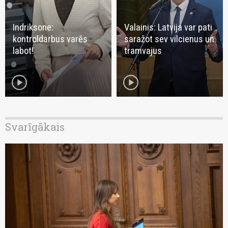
Indriksone:
Valainis: Latvija var pati
kontroldarbus varēs
saražot sev vilcienus un
labot!
tramvajus
play_circle
play_circle
Svarīgākais