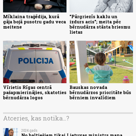
Mīklaina traģēdija, kurā
"Pārgriezīs kaklu un
gāja bojā pusotru gadu veca
izdurs acis"; meita pēc
meitene
bērnudārza stāsta briesmu
lietas
Vīrietis Rīgas centrā
Bauskas novada
pašapmierinājies, skatoties
bērnudārzos prioritāte būs
bērnudārza logos
bērniem invalīdiem
Atceries, kas notika...?
2024.gads
No baltiešiem tikai Lietuvas ministrs mana