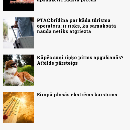
PTAC brīdina par kādu tūrisma
operatoru; ir risks, ka samaksātā
nauda netiks atgriezta
Kāpēc suņi riņķo pirms apgulšanās?
Atbilde pārsteigs
Eiropā plosās ekstrēms karstums