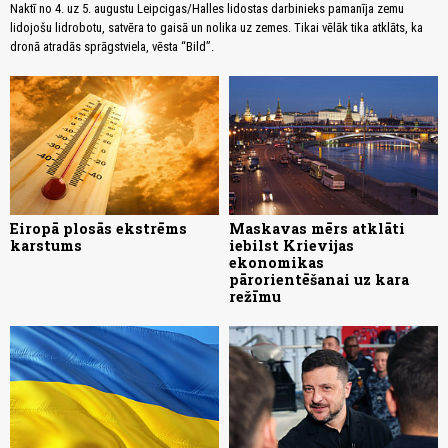
Naktī no 4. uz 5. augustu Leipcigas/Halles lidostas darbinieks pamanīja zemu
lidojošu lidrobotu, satvēra to gaisā un nolika uz zemes. Tikai vēlāk tika atklāts, ka
dronā atradās sprāgstviela, vēsta “Bild”.
Eiropā plosās ekstrēms
Maskavas mērs atklāti
karstums
iebilst Krievijas
ekonomikas
pārorientēšanai uz kara
režīmu