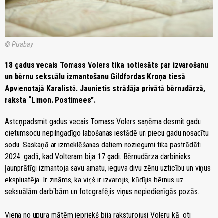
© Pixabay
18 gadus vecais Tomass Volers tika notiesāts par izvarošanu
un bērnu seksuālu izmantošanu Gildfordas Kroņa tiesā
Apvienotajā Karalistē. Jaunietis strādāja privātā bērnudārzā,
raksta “Limon. Postimees”.
Astoņpadsmit gadus vecais Tomass Volers saņēma desmit gadu
cietumsodu nepilngadīgo labošanas iestādē un piecu gadu nosacītu
sodu. Saskaņā ar izmeklēšanas datiem noziegumi tika pastrādāti
2024. gadā, kad Volteram bija 17 gadi. Bērnudārza darbinieks
ļaunprātīgi izmantoja savu amatu, ieguva divu zēnu uzticību un viņus
ekspluatēja. Ir zināms, ka viņš ir izvarojis, kūdījis bērnus uz
seksuālām darbībām un fotografējis viņus nepiedienīgās pozās.
Viena no upura mātēm iepriekš bija raksturojusi Voleru kā ļoti