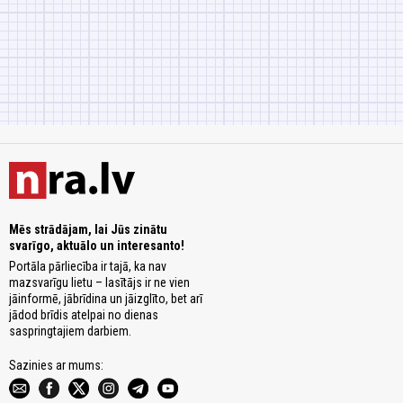
Mēs strādājam, lai Jūs zinātu
svarīgo, aktuālo un interesanto!
Portāla pārliecība ir tajā, ka nav
mazsvarīgu lietu – lasītājs ir ne vien
jāinformē, jābrīdina un jāizglīto, bet arī
jādod brīdis atelpai no dienas
saspringtajiem darbiem.
Sazinies ar mums: