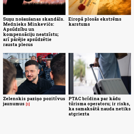
Suņu nošaušanas skandāls.
Eiropā plosās ekstrēms
Mednieks Minkevičs:
karstums
Apsūdzību un
kompensāciju neatzīstu;
arī pārējie apsūdzētie
rausta plecus
Zelenskis paziņo pozitīvus
PTAC brīdina par kādu
jaunumus
tūrisma operatoru; ir risks,
1
ka samaksātā nauda netiks
atgriezta