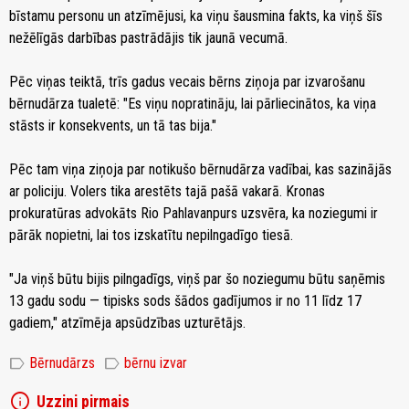
bīstamu personu un atzīmējusi, ka viņu šausmina fakts, ka viņš šīs
nežēlīgās darbības pastrādājis tik jaunā vecumā.
Pēc viņas teiktā, trīs gadus vecais bērns ziņoja par izvarošanu
bērnudārza tualetē: "Es viņu nopratināju, lai pārliecinātos, ka viņa
stāsts ir konsekvents, un tā tas bija."
Pēc tam viņa ziņoja par notikušo bērnudārza vadībai, kas sazinājās
ar policiju. Volers tika arestēts tajā pašā vakarā. Kronas
prokuratūras advokāts Rio Pahlavanpurs uzsvēra, ka noziegumi ir
pārāk nopietni, lai tos izskatītu nepilngadīgo tiesā.
"Ja viņš būtu bijis pilngadīgs, viņš par šo noziegumu būtu saņēmis
13 gadu sodu — tipisks sods šādos gadījumos ir no 11 līdz 17
gadiem," atzīmēja apsūdzības uzturētājs.
label
label
Bērnudārzs
bērnu izvar
info
Uzzini pirmais