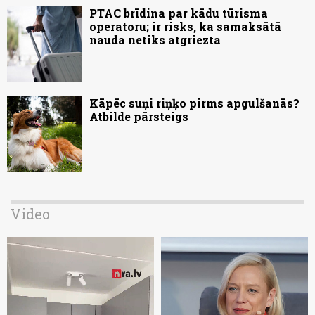
PTAC brīdina par kādu tūrisma
operatoru; ir risks, ka samaksātā
nauda netiks atgriezta
Kāpēc suņi riņķo pirms apgulšanās?
Atbilde pārsteigs
Video