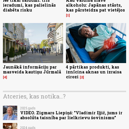
Ne tikai saldumi: trīs
Kad valdība slavē
ieradumi, kas palielinās
alkoholu: Japānas stāsts,
diabēta risku
kas pārsteidza pat vietējos
1
Jaunākā informāciju par
4 pārtikas produkti, kas
masveida kautiņu Jūrmalā
iznīcina aknas un izraisa
cirozi
4
2
Atceries, kas notika...?
2025.gads
VIDEO. Zigmars Liepiņš: "Vladimir Iļjič, jums ir
absolūta taisnība par lielkrievu šovinismu"
2024.gads