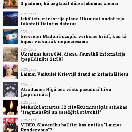
3 padomi, kā uzglabāt dārza labumus ziemai
2023.gads
Iekšlietu ministrija plāno Ukrainai nodot teju
tūkstoti lietotus datorus
2023.gads
Sievietei Madonā uzspīd veiksme brīdī, kad tā
bijusi visvairāk nepieciešama
2024.gads
Ukrainas kara 894. diena. Jaunākā informācija
[papildināts 21:58]
2025.gads
Laimai Vaikulei Krievijā draud ar krimināllietu
2024.gads
Atradusies Rīgā bez vēsts pazudusī Līva
[papildināts]
2025.gads
Meksikā atrastas 32 cilvēku mirstīgās atliekas
"fragmentētā un sarežģītā stāvoklī"
2025.gads
VIDEO. Slavenību ballīte: kas notika "Laimas
Rendezvous"?