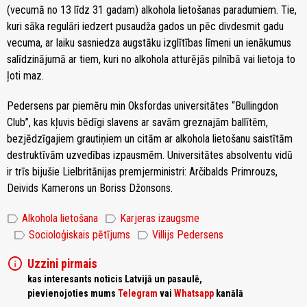
(vecumā no 13 līdz 31 gadam) alkohola lietošanas paradumiem. Tie,
kuri sāka regulāri iedzert pusaudža gados un pēc divdesmit gadu
vecuma, ar laiku sasniedza augstāku izglītības līmeni un ienākumus
salīdzinājumā ar tiem, kuri no alkohola atturējās pilnībā vai lietoja to
ļoti maz.
Pedersens par piemēru min Oksfordas universitātes “Bullingdon
Club”, kas kļuvis bēdīgi slavens ar savām greznajām ballītēm,
bezjēdzīgajiem grautiņiem un citām ar alkohola lietošanu saistītām
destruktīvām uzvedības izpausmēm. Universitātes absolventu vidū
ir trīs bijušie Lielbritānijas premjerministri: Arčibalds Primrouzs,
Deivids Kamerons un Boriss Džonsons.
label
label
Alkohola lietošana
Karjeras izaugsme
label
label
Socioloģiskais pētījums
Villijs Pedersens
info
Uzzini pirmais
kas interesants noticis Latvijā un pasaulē,
pievienojoties mums
Telegram
vai
Whatsapp
kanālā