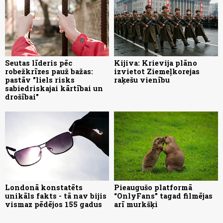
Seutas līderis pēc
Kijiva: Krievija plāno
robežkrīzes pauž bažas:
izvietot Ziemeļkorejas
pastāv "liels risks
raķešu vienību
sabiedriskajai kārtībai un
drošībai"
Londonā konstatēts
Pieaugušo platformā
unikāls fakts - tā nav bijis
“OnlyFans” tagad filmējas
vismaz pēdējos 155 gadus
arī murkšķi