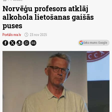
Norvēģu profesors atklāj
alkohola lietošanas gaišās
puses
schedule
Portāls nra.lv
23.nov 2025
Seko mums Google