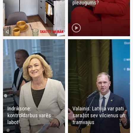
pieaugums?
play_circle
volume_mute
SKATĪT VAIRĀK
Indriksone:
Valainis: Latvija var pati
kontroldarbus varēs
saražot sev vilcienus un
labot!
tramvajus