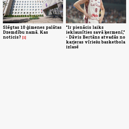
Slēgtas 10 ģimenes palātas
"Ir pienācis laiks
Dzemdību namā. Kas
ieklausīties savā ķermenī,"
noticis?
- Dāvis Bertāns atvadās no
1
karjeras vīriešu basketbola
izlasē