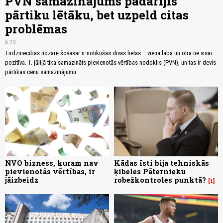
PVN samazinājums padarījis
pārtiku lētāku, bet uzpeld citas
problēmas
6:20
Tirdzniecības nozarē šovasar ir notikušas divas lietas – viena laba un otra ne visai
pozitīva. 1. jūlijā tika samazināts pievienotās vērtības nodoklis (PVN), un tas ir devis
pārtikas cenu samazinājumu.
NVO bizness, kuram nav
Kādas īsti bija tehniskās
pievienotās vērtības, ir
ķibeles Pāternieku
jāizbeidz
robežkontroles punktā?
1