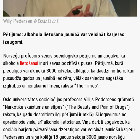
Willy Pedersen
© Ekrānšāviņš
Pētījums: alkohola lietošana jaunībā var veicināt karjeras
izaugsmi.
Norvēģu profesors veicis socioloģisko pētījumu un apgalvo, ka
alkohola
lietošanai
ir arī savas pozitīvās puses. Pētījumā, kurā
piedalījās vairāk nekā 3000 cilvēku, atklājās, ka daudzi no tiem, kuri
pusaudža gados un jaunībā iedzēra, vēlāk sasniedza augstāku
izglītības un ienākumu līmeni, raksta “The Times”.
Oslo universitātes socioloģijas profesors Villijs Pedersens grāmatā
“Narkotiku skaistums un sāpes" (“The Beauty and Pain of Drugs")
raksta, ka gadu desmitiem ilgi pētījumi ir atklājuši ieguvumus no
apreibinošu vielu, arī alkohola lietošanas. Viņa darbā apgalvots, ka
sociālo barjeru pārvarēšana dzerstiņos var veicināt jauniešu karjeru.
Pedersens un viņa kolēģi 18 gadus sekoja 3000 jauno norvēģu