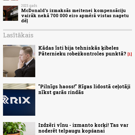
2023.gads
McDonald's izmaksās meitenei kompensāciju
vairāk nekā 700 000 eiro apmērā vistas nagetu
dēļ
Lasītākais
Kādas īsti bija tehniskās ķibeles
Pāternieku robežkontroles punktā?
1
"Pilnīgs haoss!" Rīgas lidostā ceļotāji
nīkst garās rindās
Izdzēri vīnu - izmanto korķi! Tas var
noderēt telpaugu kopšanai