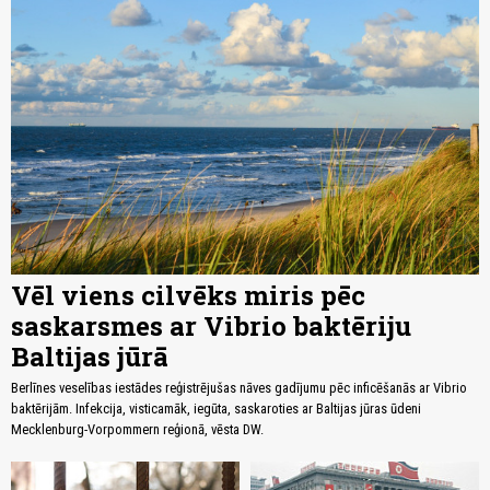
Vēl viens cilvēks miris pēc
saskarsmes ar Vibrio baktēriju
Baltijas jūrā
Berlīnes veselības iestādes reģistrējušas nāves gadījumu pēc inficēšanās ar Vibrio
baktērijām. Infekcija, visticamāk, iegūta, saskaroties ar Baltijas jūras ūdeni
Mecklenburg-Vorpommern reģionā, vēsta DW.