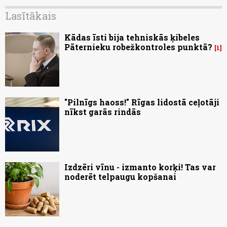
Lasītākais
Kādas īsti bija tehniskās ķibeles
Pāternieku robežkontroles punktā?
1
"Pilnīgs haoss!" Rīgas lidostā ceļotāji
nīkst garās rindās
Izdzēri vīnu - izmanto korķi! Tas var
noderēt telpaugu kopšanai