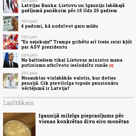
2025.gads
Latvijas Banka: Lietuvu un Igauniju labākajā
gadījumā panāksim pēc 15 līdz 25 gadiem
2024.gads
4 padomi, kā nodzīvot garu mūžu
2025.gads
"Es nejokoju!" Tramps gribētu arī trešo reizi kļūt
par ASV prezidentu
2024.gads
No baltiešiem tikai Lietuvas ministrs mana
putinismu atbrīvoto ieslodzīto runās
5
2025.gads
Nosauktas vislabākās valstis, kur doties
pensijā. Cik pievilcīga topošo pensionāru
vērtējumā ir Latvija?
Lasītākais
Igaunijā milzīgs pieprasījums pēc
vienas konkrētas divu eiro monētas