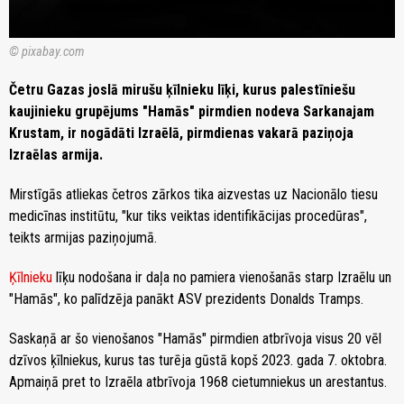
© pixabay.com
Četru Gazas joslā mirušu ķīlnieku līķi, kurus palestīniešu
kaujinieku grupējums "Hamās" pirmdien nodeva Sarkanajam
Krustam, ir nogādāti Izraēlā, pirmdienas vakarā paziņoja
Izraēlas armija.
Mirstīgās atliekas četros zārkos tika aizvestas uz Nacionālo tiesu
medicīnas institūtu, "kur tiks veiktas identifikācijas procedūras",
teikts armijas paziņojumā.
Ķīlnieku
līķu nodošana ir daļa no pamiera vienošanās starp Izraēlu un
"Hamās", ko palīdzēja panākt ASV prezidents Donalds Tramps.
Saskaņā ar šo vienošanos "Hamās" pirmdien atbrīvoja visus 20 vēl
dzīvos ķīlniekus, kurus tas turēja gūstā kopš 2023. gada 7. oktobra.
Apmaiņā pret to Izraēla atbrīvoja 1968 cietumniekus un arestantus.