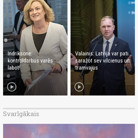
Indriksone:
Valainis: Latvija var pati
kontroldarbus varēs
saražot sev vilcienus un
labot!
tramvajus
play_circle
play_circle
Svarīgākais