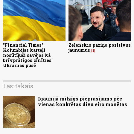
"Financial Times":
Zelenskis paziņo pozitīvus
Kolumbijas karteļi
jaunumus
1
nosūtījuši savējos kā
brīvprātīgos cīnīties
Ukrainas pusē
Lasītākais
Igaunijā milzīgs pieprasījums pēc
vienas konkrētas divu eiro monētas