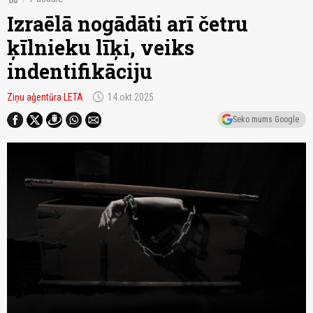
Izraēlā nogādāti arī četru
ķīlnieku līķi, veiks
indentifikāciju
schedule
Ziņu aģentūra LETA
14.okt 2025
Seko mums Google