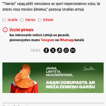
""Hamās" vajag pildīt vienošanos un spert nepieciešamos soļus, lai
atdotu visus mirušos ķīlniekus," paziņoja Izraēlas armija.
label
label
label
Izraēla
Hamās
Ķīlnieki
info
Uzzini pirmais
kas interesants noticis Latvijā un pasaulē,
pievienojoties mums
Telegram
vai
Whatsapp
kanālā
DALIES: