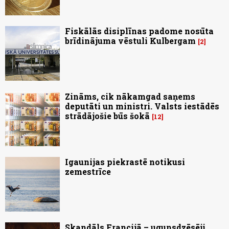
Fiskālās disiplīnas padome nosūta
brīdinājuma vēstuli Kulbergam
2
Zināms, cik nākamgad saņems
deputāti un ministri. Valsts iestādēs
strādājošie būs šokā
12
Igaunijas piekrastē notikusi
zemestrīce
Skandāls Francijā – ugunsdzēsēji