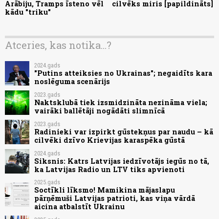
Arābiju, Tramps īsteno vēl
cilvēks miris [papildināts]
kādu "triku"
Atceries, kas notika...?
2024.gads
"Putins atteiksies no Ukrainas"; negaidīts kara
noslēguma scenārijs
2023.gads
Naktsklubā tiek izsmidzināta nezināma viela;
vairāki ballētāji nogādāti slimnīcā
2023.gads
Radinieki var izpirkt gūstekņus par naudu – kā
cilvēki dzīvo Krievijas karaspēka gūstā
2024.gads
Siksnis: Katrs Latvijas iedzīvotājs iegūs no tā,
ka Latvijas Radio un LTV tiks apvienoti
2025.gads
Soctīkli līksmo! Mamikina mājaslapu
pārņēmuši Latvijas patrioti, kas viņa vārdā
aicina atbalstīt Ukrainu