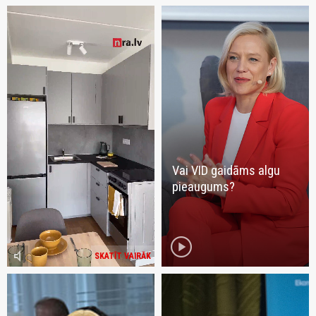
Vai VID gaidāms algu
pieaugums?
play_circle
volume_mute
SKATĪT VAIRĀK