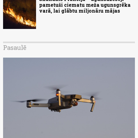
pametuši ciematu meža ugunsgrēka
varā, lai glābtu miljonāru mājas
Pasaulē