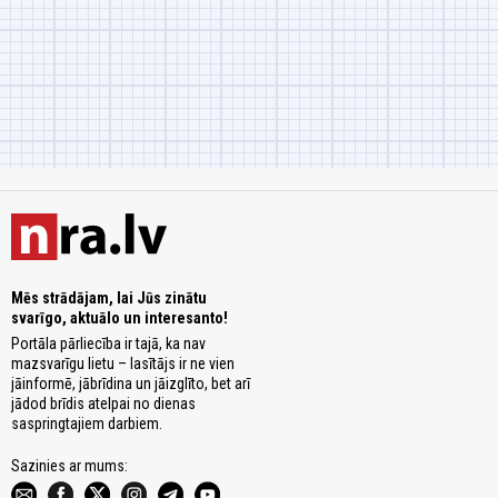
Mēs strādājam, lai Jūs zinātu
svarīgo, aktuālo un interesanto!
Portāla pārliecība ir tajā, ka nav
mazsvarīgu lietu – lasītājs ir ne vien
jāinformē, jābrīdina un jāizglīto, bet arī
jādod brīdis atelpai no dienas
saspringtajiem darbiem.
Sazinies ar mums: