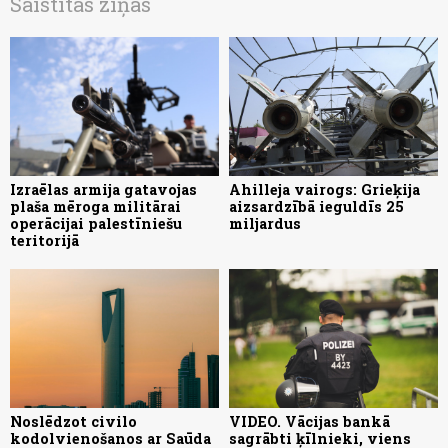
Saistītās ziņas
Izraēlas armija gatavojas
Ahilleja vairogs: Grieķija
plaša mēroga militārai
aizsardzībā ieguldīs 25
operācijai palestīniešu
miljardus
teritorijā
Noslēdzot civilo
VIDEO. Vācijas bankā
kodolvienošanos ar Saūda
sagrābti ķīlnieki, viens