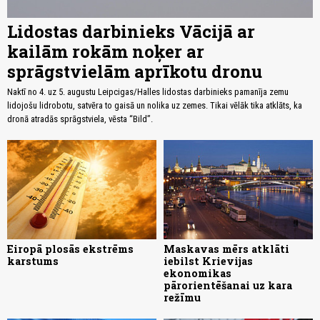
Lidostas darbinieks Vācijā ar
kailām rokām noķer ar
sprāgstvielām aprīkotu dronu
Naktī no 4. uz 5. augustu Leipcigas/Halles lidostas darbinieks pamanīja zemu
lidojošu lidrobotu, satvēra to gaisā un nolika uz zemes. Tikai vēlāk tika atklāts, ka
dronā atradās sprāgstviela, vēsta “Bild”.
Eiropā plosās ekstrēms
Maskavas mērs atklāti
karstums
iebilst Krievijas
ekonomikas
pārorientēšanai uz kara
režīmu