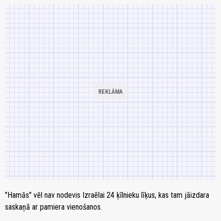
"Hamās" vēl nav nodevis Izraēlai 24 ķīlnieku līķus, kas tam jāizdara
saskaņā ar pamiera vienošanos.