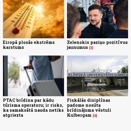
Eiropā plosās ekstrēms
Zelenskis paziņo pozitīvus
karstums
jaunumus
1
PTAC brīdina par kādu
Fiskālās disiplīnas
tūrisma operatoru; ir risks,
padome nosūta
ka samaksātā nauda netiks
brīdinājuma vēstuli
atgriezta
Kulbergam
2