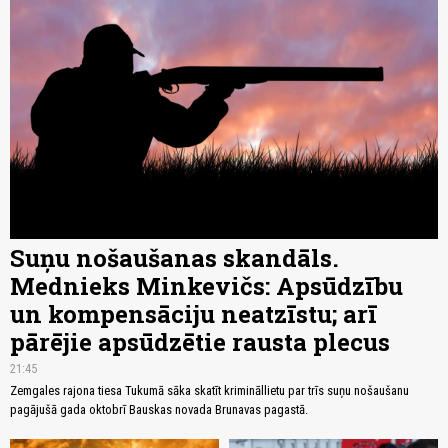
Suņu nošaušanas skandāls.
Mednieks Minkevičs: Apsūdzību
un kompensāciju neatzīstu; arī
pārējie apsūdzētie rausta plecus
21:45
Zemgales rajona tiesa Tukumā sāka skatīt krimināllietu par trīs suņu nošaušanu
pagājušā gada oktobrī Bauskas novada Brunavas pagastā.