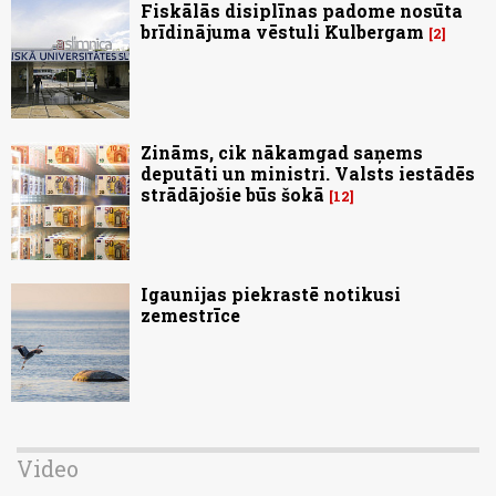
Fiskālās disiplīnas padome nosūta
brīdinājuma vēstuli Kulbergam
2
Zināms, cik nākamgad saņems
deputāti un ministri. Valsts iestādēs
strādājošie būs šokā
12
Igaunijas piekrastē notikusi
zemestrīce
Video