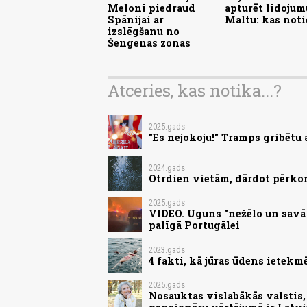
Meloni piedraud
apturēt lidojum
Spānijai ar
Maltu: kas not
izslēgšanu no
Šengenas zonas
Atceries, kas notika...?
2025.gads
"Es nejokoju!" Tramps gribētu 
2024.gads
Otrdien vietām, dārdot pērko
2025.gads
VIDEO. Uguns "nežēlo un savā c
palīgā Portugālei
2023.gads
4 fakti, kā jūras ūdens ietek
2025.gads
Nosauktas vislabākās valstis, 