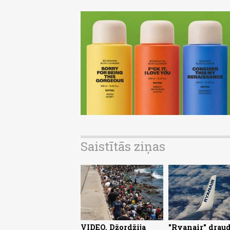
Saistītās ziņas
VIDEO. Džordžija
"Ryanair" drau