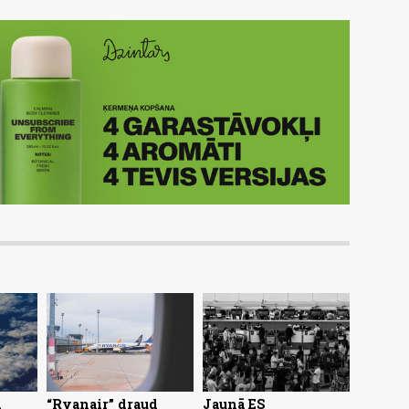
d
“Ryanair” draud
Jaunā ES