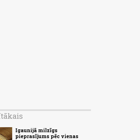
ītākais
Igaunijā milzīgs
pieprasījums pēc vienas