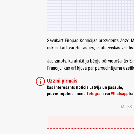
Savukārt Eiropas Komisijas prezidents Žozē Ma
riskus, kādi varētu rasties, ja atsevišķas valst
Jau ziņots, ka afrikāņu bēgļu pārvietošanās Eiro
Franciju, kas arī kļuva par pamudinājumu uzsā
info
Uzzini pirmais
kas interesants noticis Latvijā un pasaulē,
pievienojoties mums
Telegram
vai
Whatsapp
ka
DALIES: