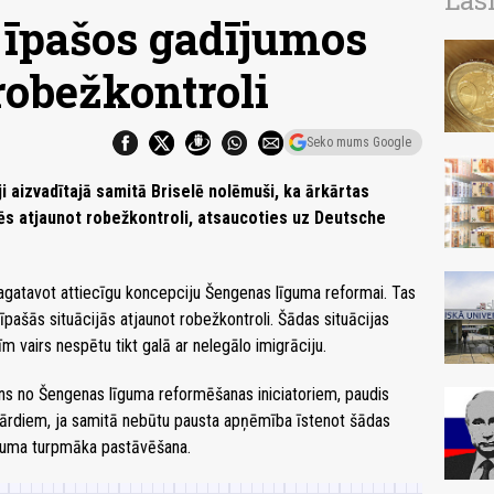
Las
 īpašos gadījumos
robežkontroli
Seko mums Google
ji aizvadītajā samitā Briselē nolēmuši, ka ārkārtas
tēs atjaunot robežkontroli, atsaucoties uz Deutsche
agatavot attiecīgu koncepciju Šengenas līguma reformai. Tas
īpašās situācijās atjaunot robežkontroli. Šādas situācijas
m vairs nespētu tikt galā ar nelegālo imigrāciju.
iens no Šengenas līguma reformēšanas iniciatoriem, paudis
ārdiem, ja samitā nebūtu pausta apņēmība īstenot šādas
guma turpmāka pastāvēšana.