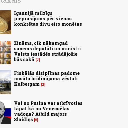
ītākais
Igaunijā milzīgs
pieprasījums pēc vienas
konkrētas divu eiro monētas
Zināms, cik nākamgad
saņems deputāti un ministri.
Valsts iestādēs strādājošie
būs šokā
7
Fiskālās disiplīnas padome
nosūta brīdinājuma vēstuli
Kulbergam
2
Vai no Putina var atbrīvoties
tāpat kā no Venecuēlas
vadoņa? Atbild majors
Slaidiņš
5