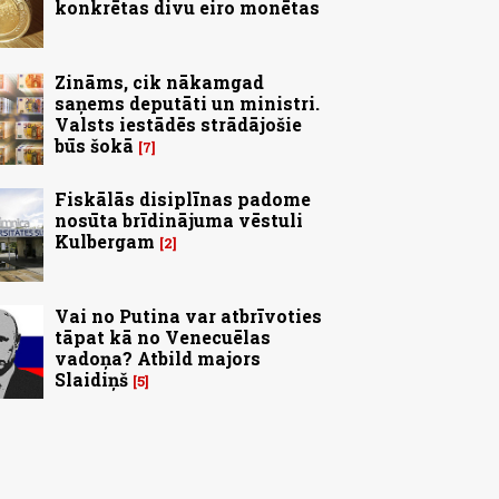
konkrētas divu eiro monētas
Zināms, cik nākamgad
saņems deputāti un ministri.
Valsts iestādēs strādājošie
būs šokā
7
Fiskālās disiplīnas padome
nosūta brīdinājuma vēstuli
Kulbergam
2
Vai no Putina var atbrīvoties
tāpat kā no Venecuēlas
vadoņa? Atbild majors
Slaidiņš
5