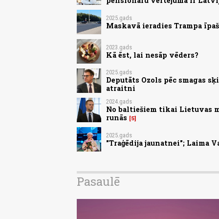
pensionāru vērtējumā ir Latvi
2025.gads
Maskavā ieradies Trampa īpaša
2023.gads
Kā ēst, lai nesāp vēders?
2025.gads
Deputāts Ozols pēc smagas sķi
atraitni
2024.gads
No baltiešiem tikai Lietuvas 
runās
5
2025.gads
"Traģēdija jaunatnei"; Laima V
Pasaulē