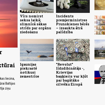
Vīrs nomirst
Incidents
seksa laikā;
premjerministres
slimnīcā sākas
Prunskienes bērēs
strīds par orgānu
– izsaukta ātrā
ziedošanu
palīdzība
r
tūrai
Igaunijas
"Revolut"
piekrastē
līdzdibinātājs -,
notikusi
Krievijas
zemestrīce
baņķieris var kļūt
kas liecina,
par bagātāko
ūrai Baltijas
cilvēku Eiropā
tīja ziņu