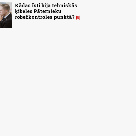
Kādas īsti bija tehniskās
ķibeles Pāternieku
robežkontroles punktā?
5