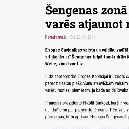
Šengenas zonā
varēs atjaunot 
schedule
Portāls nra.lv
26.jun 2011
Eiropas Savienības valstu un valdību vadītā
situācijās arī Šengenas telpā tomēr drīks
Welle, ziņo tvnet.lv.
Līdz septembrim Eiropas Komisijai ir uzdots s
paredz tiesību piešķiršanu atsevišķām valstīm 
varētu rasties, piemēram, ja kāda no dalībvalstī
Francijas prezidents Nikolā Sarkozī, kurš ir v
gandarījumu par pieņemto lēmumu. Pēc viņa v
pārmaiņas, būtu apdraudēta paša Šengenas lī