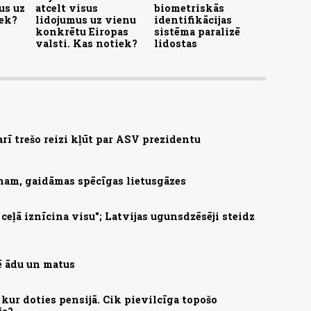
us uz
atcelt visus
biometriskās
iek?
lidojumus uz vienu
identifikācijas
konkrētu Eiropas
sistēma paralizē
valsti. Kas notiek?
lidostas
arī trešo reizi kļūt par ASV prezidentu
nam, gaidāmas spēcīgas lietusgāzes
eļā iznīcina visu"; Latvijas ugunsdzēsēji steidz
mē ādu un matus
kur doties pensijā. Cik pievilcīga topošo