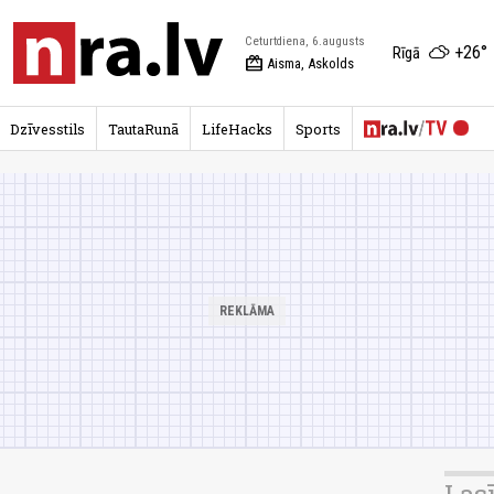
Ceturtdiena, 6.augusts
+26°
Rīgā
redeem
Aisma, Askolds
Dzīvesstils
TautaRunā
LifeHacks
Sports