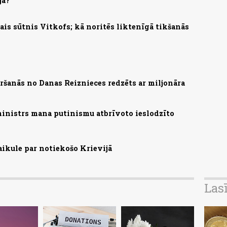
ja?
is sūtnis Vitkofs; kā noritēs liktenīgā tikšanās
ršanās no Danas Reiznieces redzēts ar miljonāra
ministrs mana putinismu atbrīvoto ieslodzīto
aikule par notiekošo Krievijā
Las