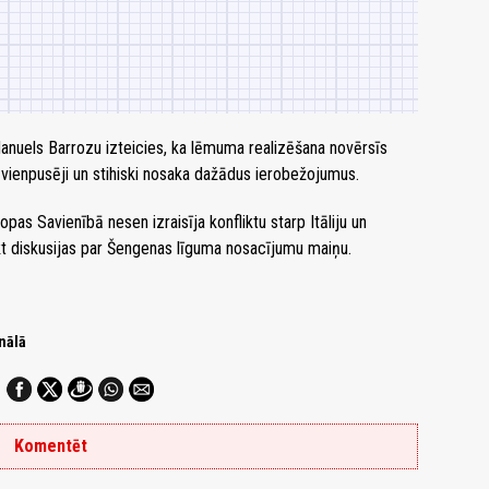
nuels Barrozu izteicies, ka lēmuma realizēšana novērsīs
is vienpusēji un stihiski nosaka dažādus ierobežojumus.
pas Savienībā nesen izraisīja konfliktu starp Itāliju un
kt diskusijas par Šengenas līguma nosacījumu maiņu.
nālā
Komentēt