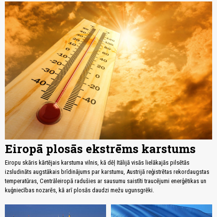
Eiropā plosās ekstrēms karstums
Eiropu skāris kārtējais karstuma vilnis, kā dēļ Itālijā visās lielākajās pilsētās
izsludināts augstākais brīdinājums par karstumu, Austrijā reģistrētas rekordaugstas
temperatūras, Centrāleiropā radušies ar sausumu saistīti traucējumi enerģētikas un
kuģniecības nozarēs, kā arī plosās daudzi mežu ugunsgrēki.