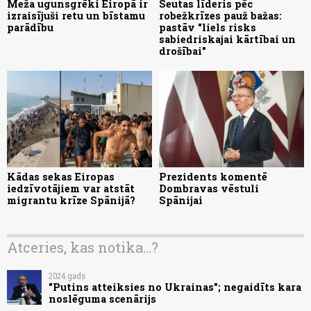
Meža ugunsgrēki Eiropā ir
Seutas līderis pēc
izraisījuši retu un bīstamu
robežkrīzes pauž bažas:
parādību
pastāv "liels risks
sabiedriskajai kārtībai un
drošībai"
Kādas sekas Eiropas
Prezidents komentē
iedzīvotājiem var atstāt
Dombravas vēstuli
migrantu krīze Spānijā?
Spānijai
Atceries, kas notika...?
2024.gads
"Putins atteiksies no Ukrainas"; negaidīts kara
noslēguma scenārijs