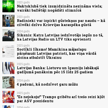
2023.gads
Naktsklubā tiek izsmidzināta nezināma viela;
vairāki ballētāji nogādāti slimnīcā
2023.gads
Radinieki var izpirkt gūstekņus par naudu – kā
cilvēki dzīvo Krievijas karaspēka gūstā
2024.gads
Siksnis: Katrs Latvijas iedzīvotājs iegūs no tā,
ka Latvijas Radio un LTV tiks apvienoti
2025.gads
Soctīkli līksmo! Mamikina mājaslapu
pārņēmuši Latvijas patrioti, kas viņa vārdā
aicina atbalstīt Ukrainu
2025.gads
Latvijas Banka: Lietuvu un Igauniju labākajā
gadījumā panāksim pēc 15 līdz 25 gadiem
2024.gads
4 padomi, kā nodzīvot garu mūžu
2025.gads
"Es nejokoju!" Tramps gribētu arī trešo reizi kļūt
par ASV prezidentu
2024.gads