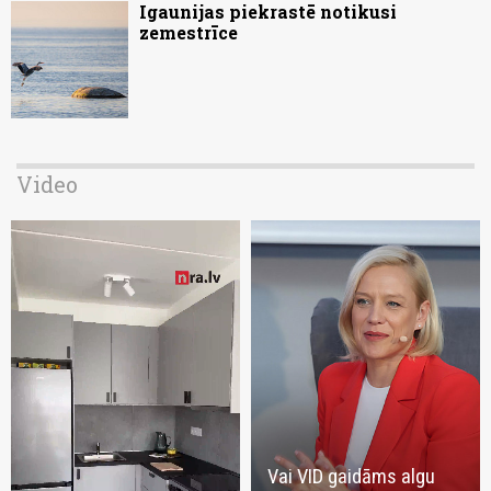
Igaunijas piekrastē notikusi
zemestrīce
Video
Vai VID gaidāms algu