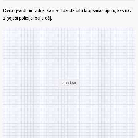
Civilā gvarde norādīja, ka ir vēl daudz citu krāpšanas upuru, kas nav
ziņojuši policijai baiļu dēļ.