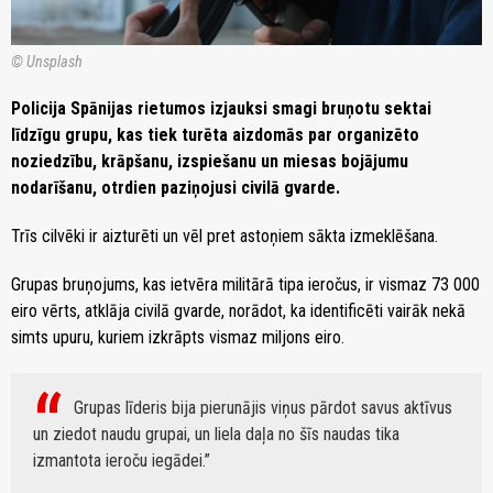
© Unsplash
Policija Spānijas rietumos izjauksi smagi bruņotu sektai
līdzīgu grupu, kas tiek turēta aizdomās par organizēto
noziedzību, krāpšanu, izspiešanu un miesas bojājumu
nodarīšanu, otrdien paziņojusi civilā gvarde.
Trīs cilvēki ir aizturēti un vēl pret astoņiem sākta izmeklēšana.
Grupas bruņojums, kas ietvēra militārā tipa ieročus, ir vismaz 73 000
eiro vērts, atklāja civilā gvarde, norādot, ka identificēti vairāk nekā
simts upuru, kuriem izkrāpts vismaz miljons eiro.
Grupas līderis bija pierunājis viņus pārdot savus aktīvus
un ziedot naudu grupai, un liela daļa no šīs naudas tika
izmantota ieroču iegādei.