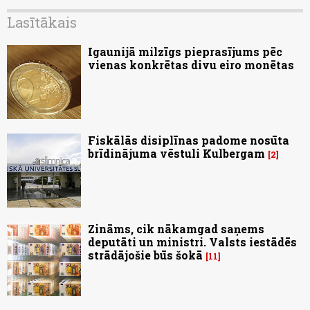
Lasītākais
Igaunijā milzīgs pieprasījums pēc
vienas konkrētas divu eiro monētas
Fiskālās disiplīnas padome nosūta
brīdinājuma vēstuli Kulbergam
2
Zināms, cik nākamgad saņems
deputāti un ministri. Valsts iestādēs
strādājošie būs šokā
11