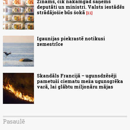
Zināms, cik nākamgad saņems
deputāti un ministri. Valsts iestādēs
strādājošie būs šokā
11
Igaunijas piekrastē notikusi
zemestrīce
Skandāls Francijā – ugunsdzēsēji
pametuši ciematu meža ugunsgrēka
varā, lai glābtu miljonāru mājas
Pasaulē