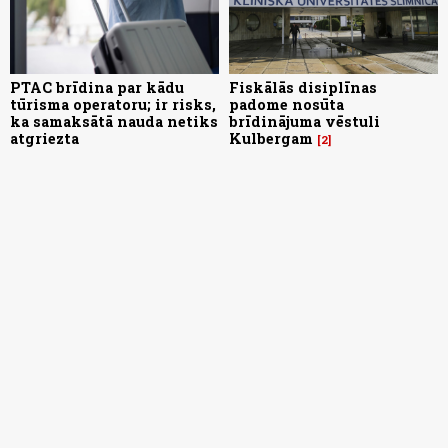
PTAC brīdina par kādu
Fiskālās disiplīnas
tūrisma operatoru; ir risks,
padome nosūta
ka samaksātā nauda netiks
brīdinājuma vēstuli
atgriezta
Kulbergam
2