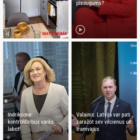
pieaugums?
play_circle
volume_mute
SKATĪT VAIRĀK
Indriksone:
Valainis: Latvija var pati
kontroldarbus varēs
saražot sev vilcienus un
labot!
tramvajus