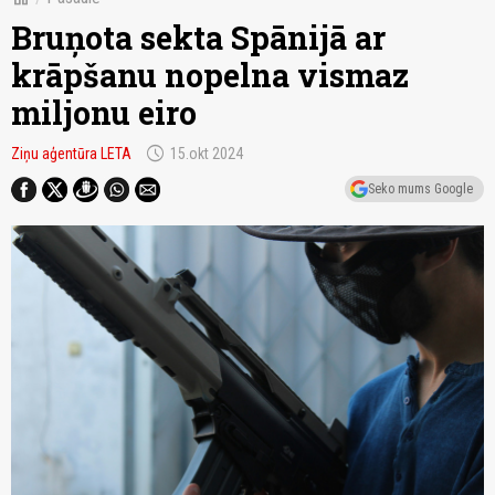
Bruņota sekta Spānijā ar
krāpšanu nopelna vismaz
miljonu eiro
schedule
Ziņu aģentūra LETA
15.okt 2024
Seko mums Google