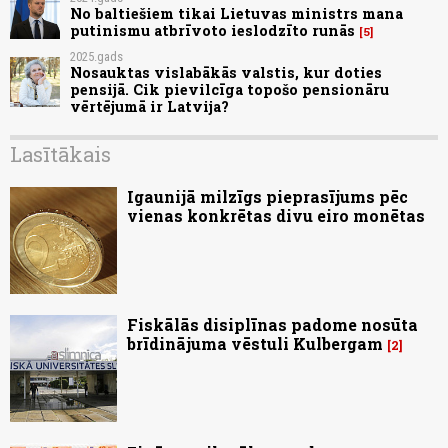
No baltiešiem tikai Lietuvas ministrs mana
putinismu atbrīvoto ieslodzīto runās
5
2025.gads
Nosauktas vislabākās valstis, kur doties
pensijā. Cik pievilcīga topošo pensionāru
vērtējumā ir Latvija?
Lasītākais
Igaunijā milzīgs pieprasījums pēc
vienas konkrētas divu eiro monētas
Fiskālās disiplīnas padome nosūta
brīdinājuma vēstuli Kulbergam
2