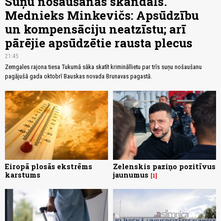
Suņu nošaušanas skandāls.
Mednieks Minkevičs: Apsūdzību
un kompensāciju neatzīstu; arī
pārējie apsūdzētie rausta plecus
21:45
Zemgales rajona tiesa Tukumā sāka skatīt krimināllietu par trīs suņu nošaušanu
pagājušā gada oktobrī Bauskas novada Brunavas pagastā.
Eiropā plosās ekstrēms
Zelenskis paziņo pozitīvus
karstums
jaunumus
1