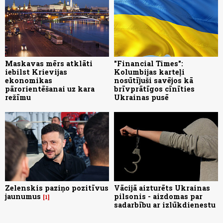
Maskavas mērs atklāti
"Financial Times":
iebilst Krievijas
Kolumbijas karteļi
ekonomikas
nosūtījuši savējos kā
pārorientēšanai uz kara
brīvprātīgos cīnīties
režīmu
Ukrainas pusē
Zelenskis paziņo pozitīvus
Vācijā aizturēts Ukrainas
jaunumus
pilsonis - aizdomas par
1
sadarbību ar izlūkdienestu