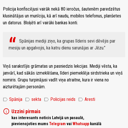
Policija konfiscējusi vairāk nekā 80 ieročus, šautenēm paredzētus
klusinātājus un munīciju, kā arī naudu, mobilos telefonus, planšetes
un datorus. Bloķēti arī vairāki bankas konti.
Spānijas mediji ziņo, ka grupas līderis sevi dēvējis par
mesiju un apgalvojis, ka katru dienu sarunājas ar Jēzu.
Viņš sarakstījis grāmatas un pasniedzis lekcijas. Mediji vēsta, ka
janvārī, kad sākās izmeklēšana, līderi piemeklēja sirdstrieka un viņš
nomiris. Grupu turpinājusi vadīt viņa atraitne, kura ir viena no
aizturētajām personām.
label
label
label
label
Spānija
sekta
Policijas reids
Aresti
info
Uzzini pirmais
kas interesants noticis Latvijā un pasaulē,
pievienojoties mums
Telegram
vai
Whatsapp
kanālā