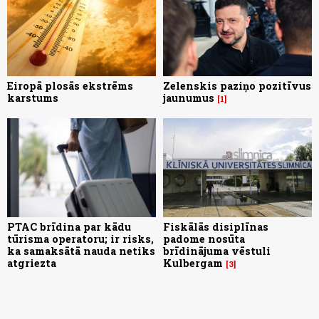
Eiropā plosās ekstrēms
Zelenskis paziņo pozitīvus
karstums
jaunumus
1
PTAC brīdina par kādu
Fiskālās disiplīnas
tūrisma operatoru; ir risks,
padome nosūta
ka samaksātā nauda netiks
brīdinājuma vēstuli
atgriezta
Kulbergam
3