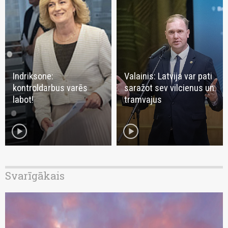
Indriksone:
Valainis: Latvija var pati
kontroldarbus varēs
saražot sev vilcienus un
labot!
tramvajus
play_circle
play_circle
Svarīgākais