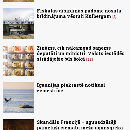
Fiskālās disiplīnas padome nosūta
brīdinājuma vēstuli Kulbergam
3
Zināms, cik nākamgad saņems
deputāti un ministri. Valsts iestādēs
strādājošie būs šokā
12
Igaunijas piekrastē notikusi
zemestrīce
Skandāls Francijā – ugunsdzēsēji
pametuši ciematu meža ugunsgrēka