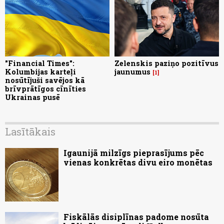
"Financial Times":
Zelenskis paziņo pozitīvus
Kolumbijas karteļi
jaunumus
1
nosūtījuši savējos kā
brīvprātīgos cīnīties
Ukrainas pusē
Lasītākais
Igaunijā milzīgs pieprasījums pēc
vienas konkrētas divu eiro monētas
Fiskālās disiplīnas padome nosūta