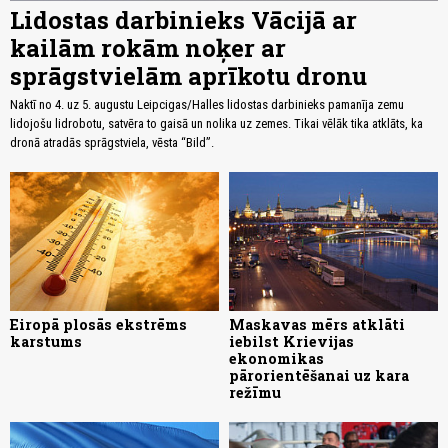
Lidostas darbinieks Vācijā ar
kailām rokām noķer ar
sprāgstvielām aprīkotu dronu
Naktī no 4. uz 5. augustu Leipcigas/Halles lidostas darbinieks pamanīja zemu
lidojošu lidrobotu, satvēra to gaisā un nolika uz zemes. Tikai vēlāk tika atklāts, ka
dronā atradās sprāgstviela, vēsta “Bild”.
Eiropā plosās ekstrēms
Maskavas mērs atklāti
karstums
iebilst Krievijas
ekonomikas
pārorientēšanai uz kara
režīmu