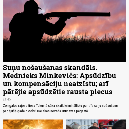
Suņu nošaušanas skandāls.
Mednieks Minkevičs: Apsūdzību
un kompensāciju neatzīstu; arī
pārējie apsūdzētie rausta plecus
21:45
Zemgales rajona tiesa Tukumā sāka skatīt krimināllietu par trīs suņu nošaušanu
pagājušā gada oktobrī Bauskas novada Brunavas pagastā.