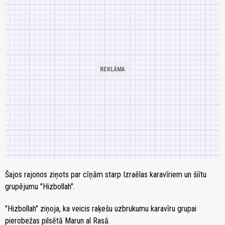
Šajos rajonos ziņots par cīņām starp Izraēlas karavīriem un šiītu
grupējumu "Hizbollah".
"Hizbollah" ziņoja, ka veicis raķešu uzbrukumu karavīru grupai
pierobežas pilsētā Marun al Rasā.