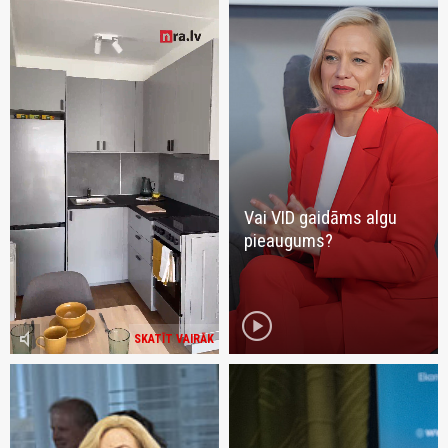
Vai VID gaidāms algu
pieaugums?
play_circle
volume_mute
SKATĪT VAIRĀK