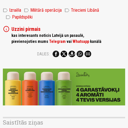
label
label
label
Izraēla
Militārā operācija
Triecieni Libānā
label
Papildspēki
info
Uzzini pirmais
kas interesants noticis Latvijā un pasaulē,
pievienojoties mums
Telegram
vai
Whatsapp
kanālā
DALIES:
Saistītās ziņas