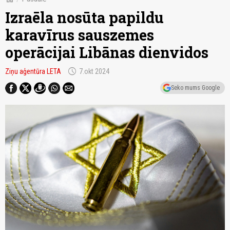
Izraēla nosūta papildu
karavīrus sauszemes
operācijai Libānas dienvidos
schedule
Ziņu aģentūra LETA
7.okt 2024
Seko mums Google