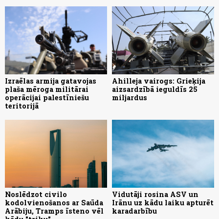
Izraēlas armija gatavojas
Ahilleja vairogs: Grieķija
plaša mēroga militārai
aizsardzībā ieguldīs 25
operācijai palestīniešu
miljardus
teritorijā
Noslēdzot civilo
Vidutāji rosina ASV un
kodolvienošanos ar Saūda
Irānu uz kādu laiku apturēt
Arābiju, Tramps īsteno vēl
karadarbību