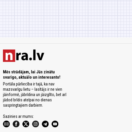
Mēs strādājam, lai Jūs zinātu
svarīgo, aktuālo un interesanto!
Portāla pārliecība ir tajā, ka nav
mazsvarīgu lietu – lasītājs ir ne vien
jāinformē, jābrīdina un jāizglīto, bet arī
jādod brīdis atelpai no dienas
saspringtajiem darbiem.
Sazinies ar mums: