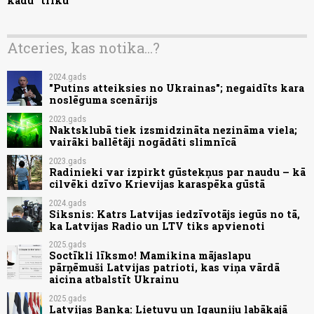
kādu "triku"
Atceries, kas notika...?
2024.gads
"Putins atteiksies no Ukrainas"; negaidīts kara
noslēguma scenārijs
2023.gads
Naktsklubā tiek izsmidzināta nezināma viela;
vairāki ballētāji nogādāti slimnīcā
2023.gads
Radinieki var izpirkt gūstekņus par naudu – kā
cilvēki dzīvo Krievijas karaspēka gūstā
2024.gads
Siksnis: Katrs Latvijas iedzīvotājs iegūs no tā,
ka Latvijas Radio un LTV tiks apvienoti
2025.gads
Soctīkli līksmo! Mamikina mājaslapu
pārņēmuši Latvijas patrioti, kas viņa vārdā
aicina atbalstīt Ukrainu
2025.gads
Latvijas Banka: Lietuvu un Igauniju labākajā