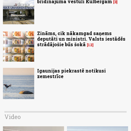
brīdinājuma vēstuli Kulbergam
3
Zināms, cik nākamgad saņems
deputāti un ministri. Valsts iestādēs
strādājošie būs šokā
12
Igaunijas piekrastē notikusi
zemestrīce
Video