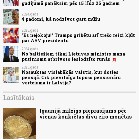
gadījumā panāksim pēc 15 līdz 25 gadiem
2024.gads
4 padomi, kā nodzīvot garu mūžu
2025.gads
"Es nejokoju!" Tramps gribētu arī trešo reizi kļūt
par ASV prezidentu
2024.gads
No baltiešiem tikai Lietuvas ministrs mana
putinismu atbrīvoto ieslodzīto runās
5
2025.gads
Nosauktas vislabākās valstis, kur doties
pensijā. Cik pievilcīga topošo pensionāru
vērtējumā ir Latvija?
Lasītākais
Igaunijā milzīgs pieprasījums pēc
vienas konkrētas divu eiro monētas