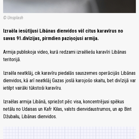
© Unsplash
Izraēla iesūtījusi Libānas dienvidos vēl citus karavīrus no
savas 91.divīzijas, pirmdien paziņojusi armija.
Armija publiskoja video, kurā redzami izraēliešu karavīri Libānas
teritorijā.
Izraēla neatklāj, cik karavīru piedalās sauszemes operācijās Libānas
dienvidos, kā arī neatklāj Gazas joslā karojošo skaitu, bet divīzijā var
ietilpt vairāki tūkstoši karavīru.
Izraēlas armija Libānā, spriežot pēc visa, koncentrējusi spēkus
netālu no Udaisas un Kafr Kilas, valsts dienvidaustrumos, un ap Bint
Džubailu, Libānas dienvidos.