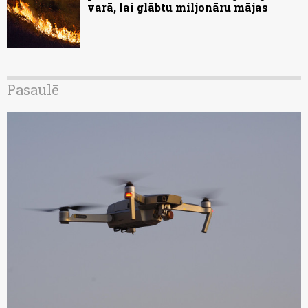
varā, lai glābtu miljonāru mājas
Pasaulē