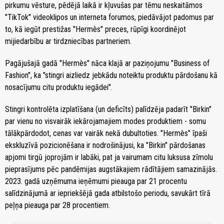
pirkumu vēsture, pēdējā laikā ir kļuvušas par tēmu neskaitāmos
"TikTok" videoklipos un interneta forumos, piedāvājot padomus par
to, kā iegūt prestižas "Hermès" preces, rūpīgi koordinējot
mijiedarbību ar tirdzniecības partneriem.
Pagājušajā gadā "Hermès" nāca klajā ar paziņojumu "Business of
Fashion", ka "stingri aizliedz jebkādu noteiktu produktu pārdošanu kā
nosacījumu citu produktu iegādei".
Stingri kontrolēta izplatīšana (un deficīts) palīdzēja padarīt "Birkin"
par vienu no visvairāk iekārojamajiem modes produktiem - somu
tālākpārdodot, cenas var vairāk nekā dubultoties. "Hermès" īpaši
ekskluzīvā pozicionēšana ir nodrošinājusi, ka "Birkin" pārdošanas
apjomi tirgū joprojām ir labāki, pat ja vairumam citu luksusa zīmolu
pieprasījums pēc pandēmijas augstākajiem rādītājiem samazinājās.
2023. gadā uzņēmuma ieņēmumi pieauga par 21 procentu
salīdzinājumā ar iepriekšējā gada atbilstošo periodu, savukārt tīrā
peļņa pieauga par 28 procentiem.