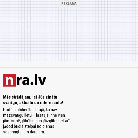
Mēs strādājam, lai Jūs zinātu
svarīgo, aktuālo un interesanto!
Portāla pārliecība ir tajā, ka nav
mazsvarīgu lietu – lasītājs ir ne vien
jāinformē, jābrīdina un jāizglīto, bet arī
jādod brīdis atelpai no dienas
saspringtajiem darbiem.