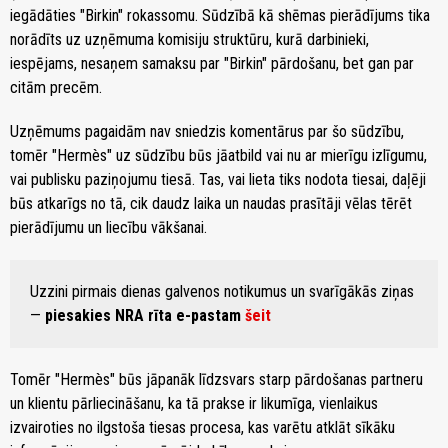
iegādāties "Birkin" rokassomu. Sūdzībā kā shēmas pierādījums tika
norādīts uz uzņēmuma komisiju struktūru, kurā darbinieki,
iespējams, nesaņem samaksu par "Birkin" pārdošanu, bet gan par
citām precēm.
Uzņēmums pagaidām nav sniedzis komentārus par šo sūdzību,
tomēr "Hermès" uz sūdzību būs jāatbild vai nu ar mierīgu izlīgumu,
vai publisku paziņojumu tiesā. Tas, vai lieta tiks nodota tiesai, daļēji
būs atkarīgs no tā, cik daudz laika un naudas prasītāji vēlas tērēt
pierādījumu un liecību vākšanai.
Uzzini pirmais dienas galvenos notikumus un svarīgākās ziņas
—
piesakies NRA rīta e-pastam
šeit
Tomēr "Hermès" būs jāpanāk līdzsvars starp pārdošanas partneru
un klientu pārliecināšanu, ka tā prakse ir likumīga, vienlaikus
izvairoties no ilgstoša tiesas procesa, kas varētu atklāt sīkāku