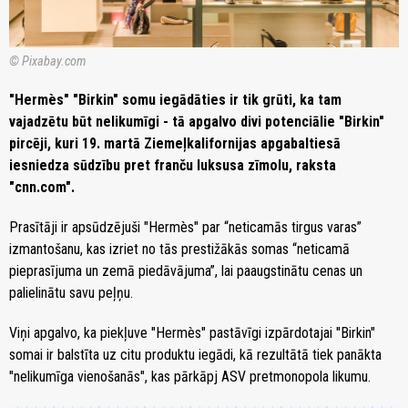
© Pixabay.com
"Hermès" "Birkin" somu iegādāties ir tik grūti, ka tam
vajadzētu būt nelikumīgi - tā apgalvo divi potenciālie "Birkin"
pircēji, kuri 19. martā Ziemeļkalifornijas apgabaltiesā
iesniedza sūdzību pret franču luksusa zīmolu, raksta
"cnn.com".
Prasītāji ir apsūdzējuši "Hermès" par “neticamās tirgus varas”
izmantošanu, kas izriet no tās prestižākās somas “neticamā
pieprasījuma un zemā piedāvājuma”, lai paaugstinātu cenas un
palielinātu savu peļņu.
Viņi apgalvo, ka piekļuve "Hermès" pastāvīgi izpārdotajai "Birkin"
somai ir balstīta uz citu produktu iegādi, kā rezultātā tiek panākta
"nelikumīga vienošanās", kas pārkāpj ASV pretmonopola likumu.