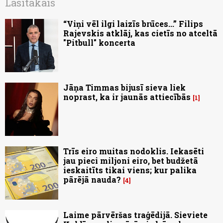
Lasītākais
“Viņi vēl ilgi laizīs brūces...” Filips
Rajevskis atklāj, kas cietīs no atceltā
"Pitbull" koncerta
Jāņa Timmas bijusī sieva liek
noprast, ka ir jaunās attiecībās
1
Trīs eiro muitas nodoklis. Iekasēti
jau pieci miljoni eiro, bet budžetā
ieskaitīts tikai viens; kur palika
pārējā nauda?
4
Laime pārvēršas traģēdijā. Sieviete