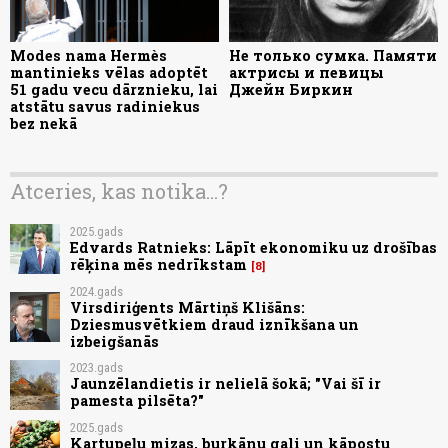
Modes nama Hermès
Не только сумка. Памяти
mantinieks vēlas adoptēt
актрисы и певицы
51 gadu vecu dārznieku, lai
Джейн Биркин
atstātu savus radiniekus
bez nekā
Atceries, kas notika...?
2025.gads
Edvards Ratnieks: Lāpīt ekonomiku uz drošības
rēķina mēs nedrīkstam
8
2024.gads
Virsdiriģents Mārtiņš Klišāns:
Dziesmusvētkiem draud iznīkšana un
izbeigšanās
2023.gads
Jaunzēlandietis ir nelielā šokā; "Vai šī ir
pamesta pilsēta?"
2025.gads
Kartupeļu mizas, burkānu gali un kāpostu