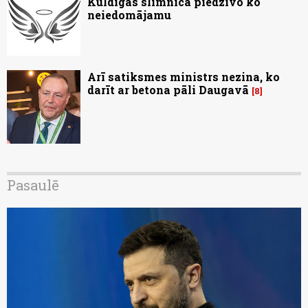
Kuldīgas slimnīcā piedzīvo ko
neiedomājamu
Arī satiksmes ministrs nezina, ko
darīt ar betona pāli Daugavā
8
Pasaulē