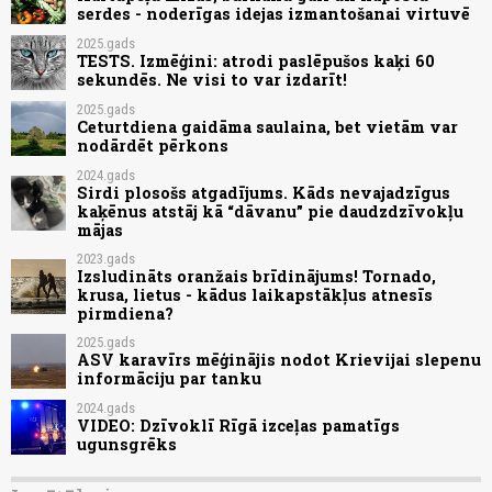
serdes - noderīgas idejas izmantošanai virtuvē
2025.gads
TESTS. Izmēģini: atrodi paslēpušos kaķi 60
sekundēs. Ne visi to var izdarīt!
2025.gads
Ceturtdiena gaidāma saulaina, bet vietām var
nodārdēt pērkons
2024.gads
Sirdi plosošs atgadījums. Kāds nevajadzīgus
kaķēnus atstāj kā “dāvanu” pie daudzdzīvokļu
mājas
2023.gads
Izsludināts oranžais brīdinājums! Tornado,
krusa, lietus - kādus laikapstākļus atnesīs
pirmdiena?
2025.gads
ASV karavīrs mēģinājis nodot Krievijai slepenu
informāciju par tanku
2024.gads
VIDEO: Dzīvoklī Rīgā izceļas pamatīgs
ugunsgrēks