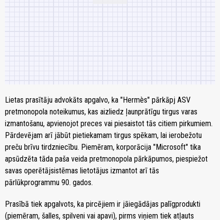
Lietas prasītāju advokāts apgalvo, ka "Hermès" pārkāpj ASV
pretmonopola noteikumus, kas aizliedz ļaunprātīgu tirgus varas
izmantošanu, apvienojot preces vai piesaistot tās citiem pirkumiem.
Pārdevējam arī jābūt pietiekamam tirgus spēkam, lai ierobežotu
preču brīvu tirdzniecību. Piemēram, korporācija "Microsoft" tika
apsūdzēta tāda paša veida pretmonopola pārkāpumos, piespiežot
savas operētājsistēmas lietotājus izmantot arī tās
pārlūkprogrammu 90. gados.
Prasībā tiek apgalvots, ka pircējiem ir jāiegādājas palīgprodukti
(piemēram, šalles, spilveni vai apavi), pirms viņiem tiek atļauts