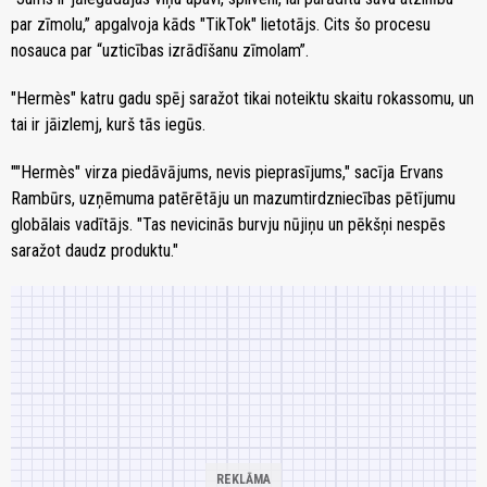
par zīmolu,” apgalvoja kāds "TikTok" lietotājs. Cits šo procesu
nosauca par “uzticības izrādīšanu zīmolam”.
"Hermès" katru gadu spēj saražot tikai noteiktu skaitu rokassomu, un
tai ir jāizlemj, kurš tās iegūs.
""Hermès" virza piedāvājums, nevis pieprasījums," sacīja Ervans
Rambūrs, uzņēmuma patērētāju un mazumtirdzniecības pētījumu
globālais vadītājs. "Tas nevicinās burvju nūjiņu un pēkšņi nespēs
saražot daudz produktu."