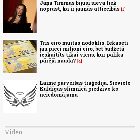
Jāņa Timmas bijusī sieva liek
noprast, ka ir jaunās attiecībās
1
Trīs eiro muitas nodoklis. Iekasēti
jau pieci miljoni eiro, bet budžetā
ieskaitīts tikai viens; kur palika
pārējā nauda?
4
Laime pārvēršas traģēdijā. Sieviete
Kuldīgas slimnīcā piedzīvo ko
neiedomājamu
Video