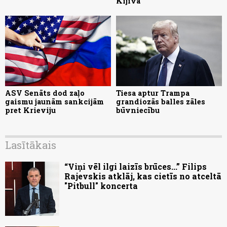
Kijivā
ASV Senāts dod zaļo
Tiesa aptur Trampa
gaismu jaunām sankcijām
grandiozās balles zāles
pret Krieviju
būvniecību
Lasītākais
“Viņi vēl ilgi laizīs brūces...” Filips
Rajevskis atklāj, kas cietīs no atceltā
"Pitbull" koncerta