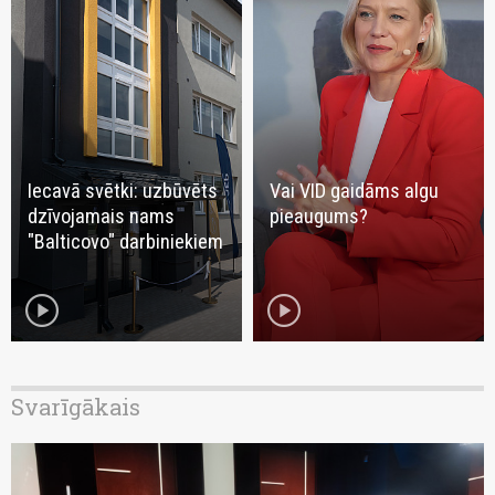
Iecavā svētki: uzbūvēts
Vai VID gaidāms algu
dzīvojamais nams
pieaugums?
"Balticovo" darbiniekiem
play_circle
play_circle
Svarīgākais