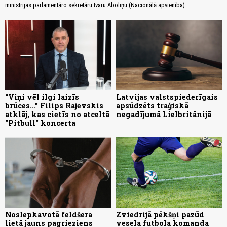
ministrijas parlamentāro sekretāru Ivaru Āboliņu (Nacionālā apvienība).
“Viņi vēl ilgi laizīs
Latvijas valstspiederīgais
brūces...” Filips Rajevskis
apsūdzēts traģiskā
atklāj, kas cietīs no atceltā
negadījumā Lielbritānijā
"Pitbull" koncerta
Noslepkavotā feldšera
Zviedrijā pēkšņi pazūd
lietā jauns pagrieziens
vesela futbola komanda