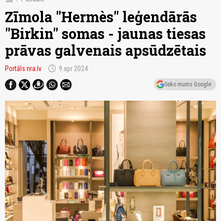
Zīmola "Hermès" leģendārās
"Birkin" somas - jaunas tiesas
prāvas galvenais apsūdzētais
schedule
Portāls nra.lv
9.apr 2024
Seko mums Google