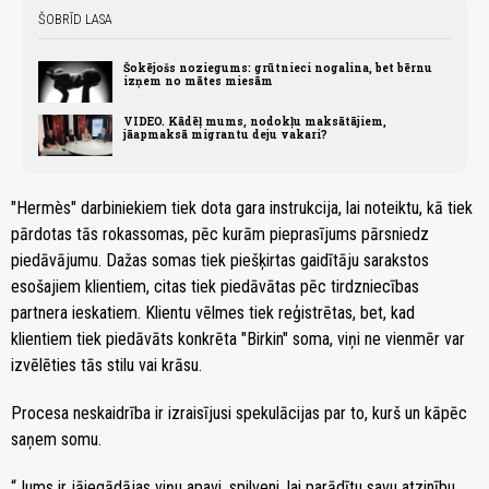
ŠOBRĪD LASA
Šokējošs noziegums: grūtnieci nogalina, bet bērnu
izņem no mātes miesām
VIDEO. Kādēļ mums, nodokļu maksātājiem,
jāapmaksā migrantu deju vakari?
"Hermès" darbiniekiem tiek dota gara instrukcija, lai noteiktu, kā tiek
pārdotas tās rokassomas, pēc kurām pieprasījums pārsniedz
piedāvājumu. Dažas somas tiek piešķirtas gaidītāju sarakstos
esošajiem klientiem, citas tiek piedāvātas pēc tirdzniecības
partnera ieskatiem. Klientu vēlmes tiek reģistrētas, bet, kad
klientiem tiek piedāvāts konkrēta "Birkin" soma, viņi ne vienmēr var
izvēlēties tās stilu vai krāsu.
Procesa neskaidrība ir izraisījusi spekulācijas par to, kurš un kāpēc
saņem somu.
“Jums ir jāiegādājas viņu apavi, spilveni, lai parādītu savu atzinību