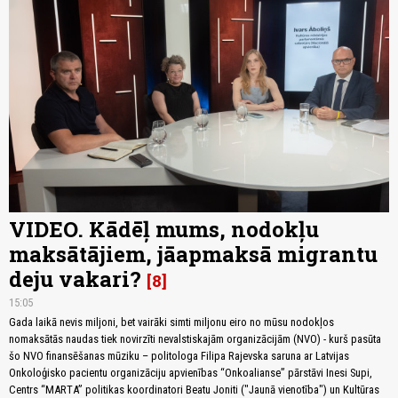
VIDEO. Kādēļ mums, nodokļu
maksātājiem, jāapmaksā migrantu
deju vakari?
8
15:05
Gada laikā nevis miljoni, bet vairāki simti miljonu eiro no mūsu nodokļos
nomaksātās naudas tiek novirzīti nevalstiskajām organizācijām (NVO) - kurš pasūta
šo NVO finansēšanas mūziku – politologa Filipa Rajevska saruna ar Latvijas
Onkoloģisko pacientu organizāciju apvienības “Onkoalianse” pārstāvi Inesi Supi,
Centrs “MARTA” politikas koordinatori Beatu Joniti ("Jaunā vienotība") un Kultūras