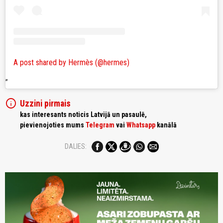
A post shared by Hermès (@hermes)
info
Uzzini pirmais
kas interesants noticis Latvijā un pasaulē,
pievienojoties mums
Telegram
vai
Whatsapp
kanālā
DALIES: