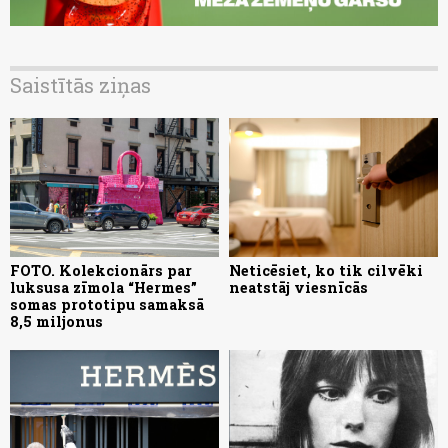
Saistītās ziņas
FOTO. Kolekcionārs par
Neticēsiet, ko tik cilvēki
luksusa zīmola “Hermes”
neatstāj viesnīcās
somas prototipu samaksā
8,5 miljonus