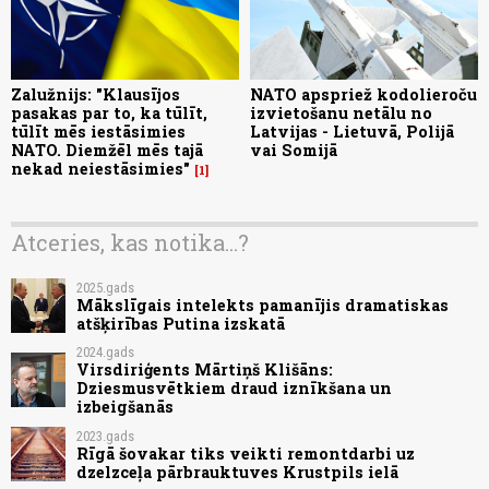
Zalužnijs: "Klausījos
NATO apspriež kodolieroču
pasakas par to, ka tūlīt,
izvietošanu netālu no
tūlīt mēs iestāsimies
Latvijas - Lietuvā, Polijā
NATO. Diemžēl mēs tajā
vai Somijā
nekad neiestāsimies"
1
Atceries, kas notika...?
2025.gads
Mākslīgais intelekts pamanījis dramatiskas
atšķirības Putina izskatā
2024.gads
Virsdiriģents Mārtiņš Klišāns:
Dziesmusvētkiem draud iznīkšana un
izbeigšanās
2023.gads
Rīgā šovakar tiks veikti remontdarbi uz
dzelzceļa pārbrauktuves Krustpils ielā