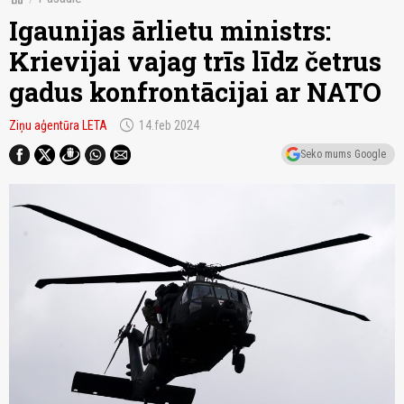
Igaunijas ārlietu ministrs:
Krievijai vajag trīs līdz četrus
gadus konfrontācijai ar NATO
schedule
Ziņu aģentūra LETA
14.feb 2024
Seko mums Google