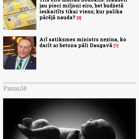
jau pieci miljoni eiro, bet budžetā
ieskaitīts tikai viens; kur palika
pārējā nauda?
3
Arī satiksmes ministrs nezina, ko
darīt ar betona pāli Daugavā
7
Pasaulē