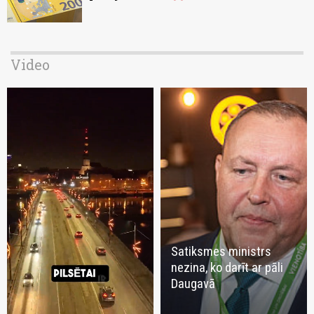
Video
Satiksmes ministrs
nezina, ko darīt ar pāli
Daugavā