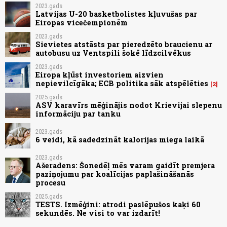
2023.gads
Latvijas U-20 basketbolistes kļuvušas par
Eiropas vicečempionēm
2023.gads
Sievietes atstāsts par pieredzēto braucienu ar
autobusu uz Ventspili šokē līdzcilvēkus
2023.gads
Eiropa kļūst investoriem aizvien
nepievilcīgāka; ECB politika sāk atspēlēties
2
2025.gads
ASV karavīrs mēģinājis nodot Krievijai slepenu
informāciju par tanku
2023.gads
6 veidi, kā sadedzināt kalorijas miega laikā
2023.gads
Ašeradens: Šonedēļ mēs varam gaidīt premjera
paziņojumu par koalīcijas paplašināšanās
procesu
2025.gads
TESTS. Izmēģini: atrodi paslēpušos kaķi 60
sekundēs. Ne visi to var izdarīt!