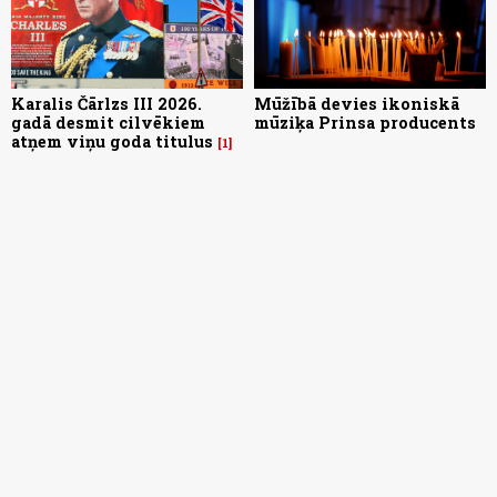
Karalis Čārlzs III 2026.
Mūžībā devies ikoniskā
gadā desmit cilvēkiem
mūziķa Prinsa producents
atņem viņu goda titulus
1