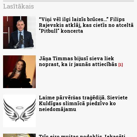
Lasītākais
“Viņi vēl ilgi laizīs brūces...” Filips
Rajevskis atklāj, kas cietīs no atceltā
"Pitbull" koncerta
Jāņa Timmas bijusī sieva liek
noprast, ka ir jaunās attiecībās
1
Laime pārvēršas traģēdijā. Sieviete
Kuldīgas slimnīcā piedzīvo ko
neiedomājamu
Trīs eiro muitas nodoklis. Iekasēti