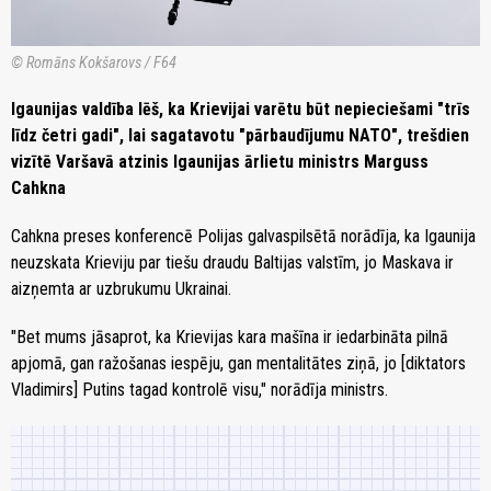
© Romāns Kokšarovs / F64
Igaunijas valdība lēš, ka Krievijai varētu būt nepieciešami "trīs
līdz četri gadi", lai sagatavotu "pārbaudījumu NATO", trešdien
vizītē Varšavā atzinis Igaunijas ārlietu ministrs Marguss
Cahkna
Cahkna preses konferencē Polijas galvaspilsētā norādīja, ka Igaunija
neuzskata Krieviju par tiešu draudu Baltijas valstīm, jo Maskava ir
aizņemta ar uzbrukumu Ukrainai.
"Bet mums jāsaprot, ka Krievijas kara mašīna ir iedarbināta pilnā
apjomā, gan ražošanas iespēju, gan mentalitātes ziņā, jo [diktators
Vladimirs] Putins tagad kontrolē visu," norādīja ministrs.