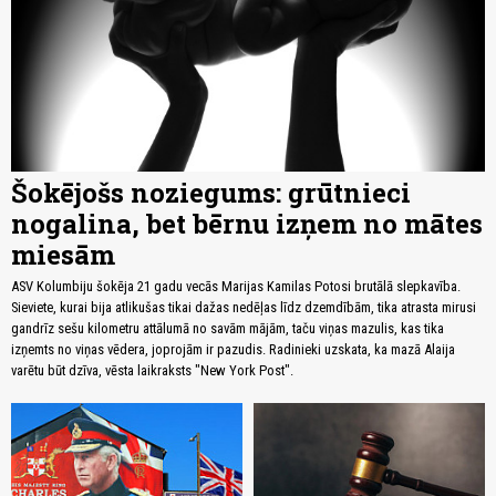
Šokējošs noziegums: grūtnieci
nogalina, bet bērnu izņem no mātes
miesām
ASV Kolumbiju šokēja 21 gadu vecās Marijas Kamilas Potosi brutālā slepkavība.
Sieviete, kurai bija atlikušas tikai dažas nedēļas līdz dzemdībām, tika atrasta mirusi
gandrīz sešu kilometru attālumā no savām mājām, taču viņas mazulis, kas tika
izņemts no viņas vēdera, joprojām ir pazudis. Radinieki uzskata, ka mazā Alaija
varētu būt dzīva, vēsta laikraksts "New York Post".