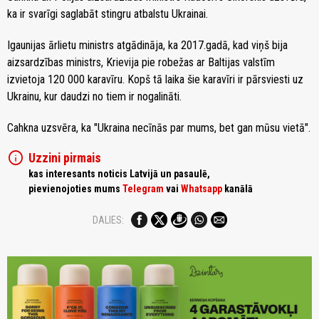
ka ir svarīgi saglabāt stingru atbalstu Ukrainai.
Igaunijas ārlietu ministrs atgādināja, ka 2017.gadā, kad viņš bija
aizsardzības ministrs, Krievija pie robežas ar Baltijas valstīm
izvietoja 120 000 karavīru. Kopš tā laika šie karavīri ir pārsviesti uz
Ukrainu, kur daudzi no tiem ir nogalināti.
Cahkna uzsvēra, ka "Ukraina necīnās par mums, bet gan mūsu vietā".
info
Uzzini pirmais
kas interesants noticis Latvijā un pasaulē,
pievienojoties mums
Telegram
vai
Whatsapp
kanālā
DALIES: