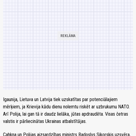
Igaunija, Lietuva un Latvija tiek uzskatītas par potenciālajiem
mērķiem, ja Krievija kādu dienu nolemtu riskēt ar uzbrukumu NATO.
Arī Polija, lai gan tā ir daudz lielāka, jūtas apdraudēta. Visas četras
valstis ir pārliecinātas Ukrainas atbalstītājas.
Cahkna un Polijas aizsardzības ministrs Radoslvs Sikorskis uzsvēra,