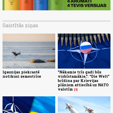
Saistītās ziņas
Igaunijas piekrastē
"Nākamie trīs gadi būs
notikusi zemestrīce
visbīstamākie,": “Die Welt”
brīdina par Krievijas
plāniem attiecībā uz NATO
valstīm
3