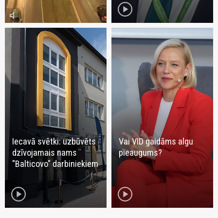
play_circle
volume_mute
Iecavā svētki: uzbūvēts
Vai VID gaidāms algu
dzīvojamais nams
pieaugums?
"Balticovo" darbiniekiem
play_circle
play_circle