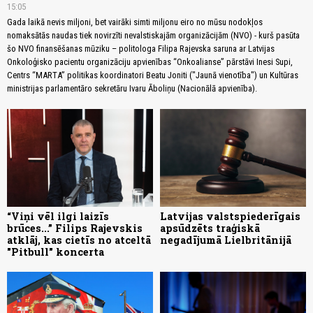
15:05
Gada laikā nevis miljoni, bet vairāki simti miljonu eiro no mūsu nodokļos
nomaksātās naudas tiek novirzīti nevalstiskajām organizācijām (NVO) - kurš pasūta
šo NVO finansēšanas mūziku – politologa Filipa Rajevska saruna ar Latvijas
Onkoloģisko pacientu organizāciju apvienības “Onkoalianse” pārstāvi Inesi Supi,
Centrs “MARTA” politikas koordinatori Beatu Joniti ("Jaunā vienotība") un Kultūras
ministrijas parlamentāro sekretāru Ivaru Āboliņu (Nacionālā apvienība).
“Viņi vēl ilgi laizīs
Latvijas valstspiederīgais
brūces...” Filips Rajevskis
apsūdzēts traģiskā
atklāj, kas cietīs no atceltā
negadījumā Lielbritānijā
"Pitbull" koncerta