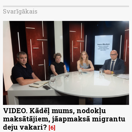
Svarīgākais
VIDEO. Kādēļ mums, nodokļu
maksātājiem, jāapmaksā migrantu
deju vakari?
6