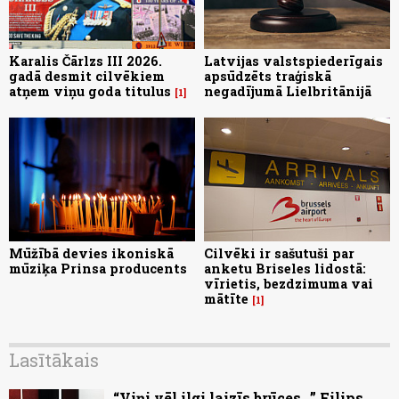
Karalis Čārlzs III 2026.
Latvijas valstspiederīgais
gadā desmit cilvēkiem
apsūdzēts traģiskā
atņem viņu goda titulus
negadījumā Lielbritānijā
1
Mūžībā devies ikoniskā
Cilvēki ir sašutuši par
mūziķa Prinsa producents
anketu Briseles lidostā:
vīrietis, bezdzimuma vai
mātīte
1
Lasītākais
“Viņi vēl ilgi laizīs brūces...” Filips