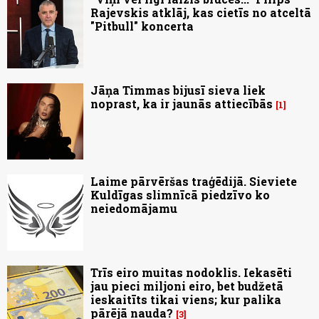
Rajevskis atklāj, kas cietīs no atceltā
"Pitbull" koncerta
Jāņa Timmas bijusī sieva liek
noprast, ka ir jaunās attiecībās
1
Laime pārvēršas traģēdijā. Sieviete
Kuldīgas slimnīcā piedzīvo ko
neiedomājamu
Trīs eiro muitas nodoklis. Iekasēti
jau pieci miljoni eiro, bet budžetā
ieskaitīts tikai viens; kur palika
pārējā nauda?
3