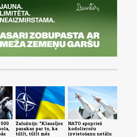
 500
Zalužnijs: "Klausījos
NATO apspriež
sola,
pasakas par to, ka
kodolieroču
bās
tūlīt, tūlīt mēs
izvietošanu netālu