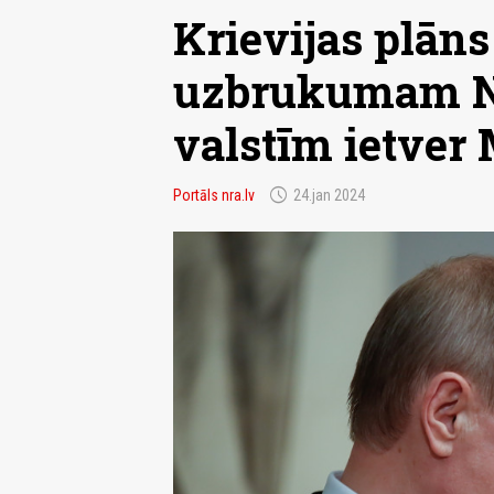
Krievijas plān
uzbrukumam NA
valstīm ietver
schedule
Portāls nra.lv
24.jan 2024