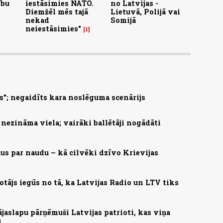
ību
iestāsimies NATO.
no Latvijas -
Diemžēl mēs tajā
Lietuvā, Polijā vai
nekad
Somijā
neiestāsimies"
1
s"; negaidīts kara noslēguma scenārijs
nezināma viela; vairāki ballētāji nogādāti
us par naudu – kā cilvēki dzīvo Krievijas
otājs iegūs no tā, ka Latvijas Radio un LTV tiks
aslapu pārņēmuši Latvijas patrioti, kas viņa
u