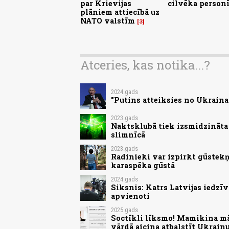
par Krievijas
cilvēka person
plāniem attiecībā uz
NATO valstīm
3
Atceries, kas notika...?
2024.gads
"Putins atteiksies no Ukraina
2023.gads
Naktsklubā tiek izsmidzināta 
slimnīcā
2023.gads
Radinieki var izpirkt gūstekņ
karaspēka gūstā
2024.gads
Siksnis: Katrs Latvijas iedzīv
apvienoti
2025.gads
Soctīkli līksmo! Mamikina māj
vārdā aicina atbalstīt Ukrain