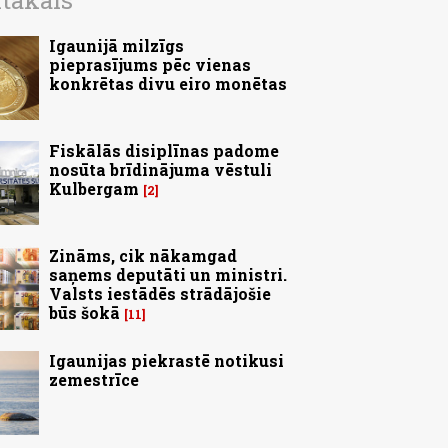
ītākais
Igaunijā milzīgs
pieprasījums pēc vienas
konkrētas divu eiro monētas
Fiskālās disiplīnas padome
nosūta brīdinājuma vēstuli
Kulbergam
2
Zināms, cik nākamgad
saņems deputāti un ministri.
Valsts iestādēs strādājošie
būs šokā
11
Igaunijas piekrastē notikusi
zemestrīce