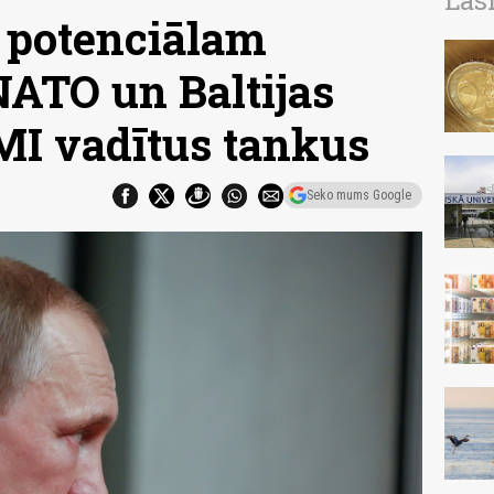
Las
s potenciālam
TO un Baltijas
 MI vadītus tankus
Seko mums Google