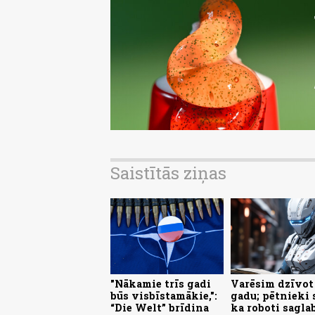
Saistītās ziņas
"Nākamie trīs gadi
Varēsim dzīvot
būs visbīstamākie,":
gadu; pētnieki 
“Die Welt” brīdina
ka roboti sagla