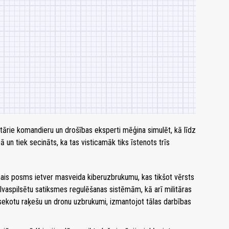
tārie komandieru un drošības eksperti mēģina simulēt, ​​kā līdz
un tiek secināts, ka tas visticamāk tiks īstenots trīs
is posms ietver masveida kiberuzbrukumu, kas tikšot vērsts
alvaspilsētu satiksmes regulēšanas sistēmām, kā arī militāras
ekotu raķešu un dronu uzbrukumi, izmantojot tālas darbības