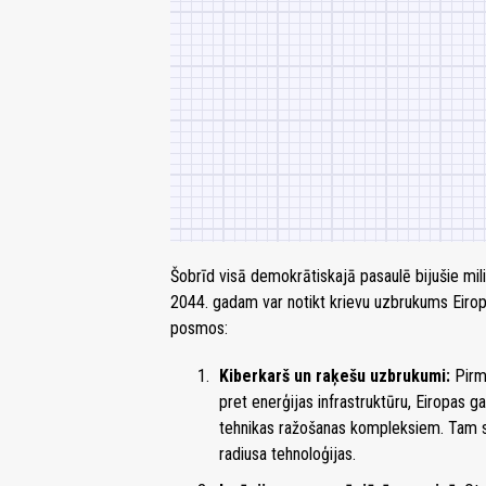
Šobrīd visā demokrātiskajā pasaulē bijušie mili
2044. gadam var notikt krievu uzbrukums Eiropā 
posmos:
Kiberkarš un raķešu uzbrukumi:
Pirma
pret enerģijas infrastruktūru, Eiropas g
tehnikas ražošanas kompleksiem. Tam s
radiusa tehnoloģijas.