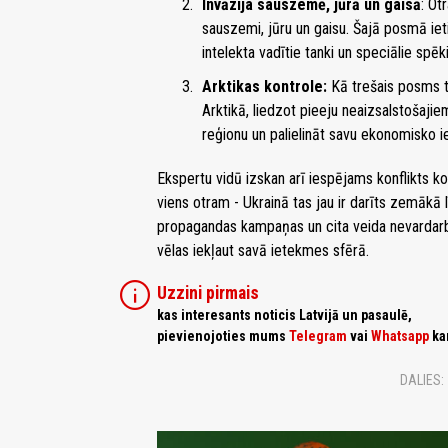
Invāzija sauszemē, jūrā un gaisā
: Ot
sauszemi, jūru un gaisu. Šajā posmā iet
intelekta vadītie tanki un speciālie spēki
Arktikas kontrole:
Kā trešais posms t
Arktikā, liedzot pieeju neaizsalstošajiem
reģionu un palielināt savu ekonomisko i
Ekspertu vidū izskan arī iespējams konflikts kos
viens otram - Ukrainā tas jau ir darīts zemākā
propagandas kampaņas un cita veida nevardarbīgs
vēlas iekļaut savā ietekmes sfērā.
info
Uzzini pirmais
kas interesants noticis Latvijā un pasaulē,
pievienojoties mums
Telegram
vai
Whatsapp
ka
DALIES: