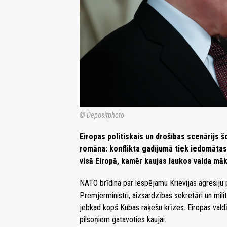
© Depositphoto
Eiropas politiskais un drošības scenārijs š
romāna: konflikta gadījumā tiek iedomātas
visā Eiropā, kamēr kaujas laukos valda māks
NATO brīdina par iespējamu Krievijas agresiju 
Premjerministri, aizsardzības sekretāri un militār
jebkad kopš Kubas raķešu krīzes. Eiropas vald
pilsoņiem gatavoties kaujai.