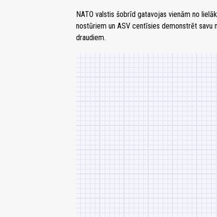
NATO valstis šobrīd gatavojas vienām no lielā
nostūriem un ASV centīsies demonstrēt savu mi
draudiem.