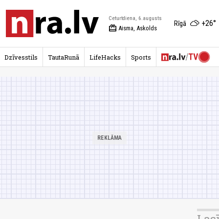
Ceturtdiena, 6.augusts
+26°
Rīgā
redeem
Aisma, Askolds
Dzīvesstils
TautaRunā
LifeHacks
Sports