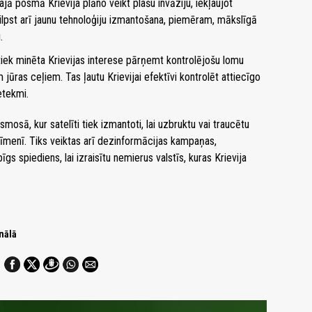
rajā posmā Krievija plāno veikt plašu invāziju, iekļaujot
ilpst arī jaunu tehnoloģiju izmantošana, piemēram, mākslīgā
.
iek minēta Krievijas interese pārņemt kontrolējošu lomu
 jūras ceļiem. Tas ļautu Krievijai efektīvi kontrolēt attiecīgo
etekmi.
mosā, kur satelīti tiek izmantoti, lai uzbruktu vai traucētu
 līmenī. Tiks veiktas arī dezinformācijas kampaņas,
 spiediens, lai izraisītu nemierus valstīs, kuras Krievija
nālā