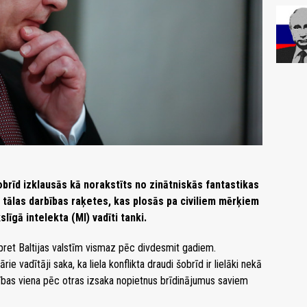
obrīd izklausās kā norakstīts no zinātniskās fantastikas
 tālas darbības raķetes, kas plosās pa civiliem mērķiem
līgā intelekta (MI) vadīti tanki.
pret Baltijas valstīm vismaz pēc divdesmit gadiem.
ie vadītāji saka, ka liela konflikta draudi šobrīd ir lielāki nekā
ības viena pēc otras izsaka nopietnus brīdinājumus saviem