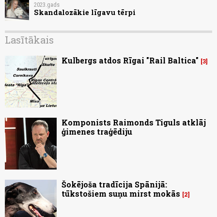
2023.gads
Skandalozākie līgavu tērpi
Lasītākais
Kulbergs atdos Rīgai "Rail Baltica"
3
Komponists Raimonds Tiguls atklāj
ģimenes traģēdiju
Šokējoša tradīcija Spānijā:
tūkstošiem suņu mirst mokās
2