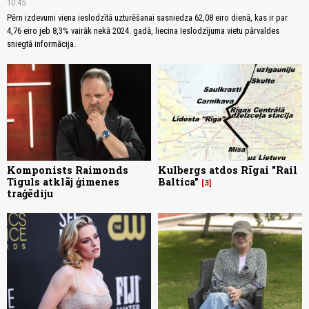
10:45
Pērn izdevumi viena ieslodzītā uzturēšanai sasniedza 62,08 eiro dienā, kas ir par
4,76 eiro jeb 8,3% vairāk nekā 2024. gadā, liecina Ieslodzījuma vietu pārvaldes
sniegtā informācija.
Komponists Raimonds
Kulbergs atdos Rīgai "Rail
Tiguls atklāj ģimenes
Baltica"
3
traģēdiju