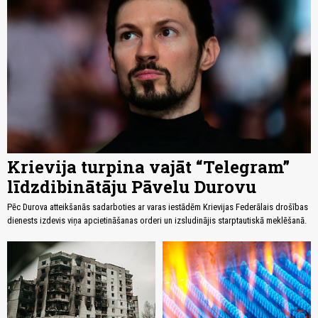
Krievija turpina vajāt “Telegram”
līdzdibinātāju Pāvelu Durovu
Pēc Durova atteikšanās sadarboties ar varas iestādēm Krievijas Federālais drošības
dienests izdevis viņa apcietināšanas orderi un izsludinājis starptautiskā meklēšanā.