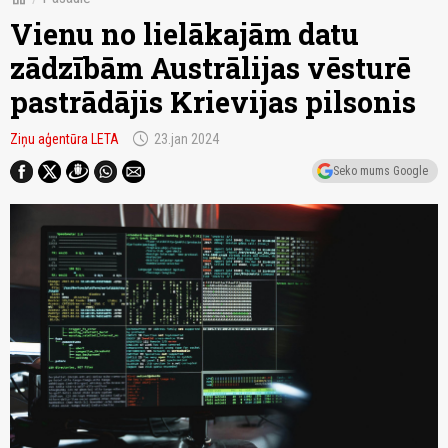
Vienu no lielākajām datu
zādzībām Austrālijas vēsturē
pastrādājis Krievijas pilsonis
schedule
Ziņu aģentūra LETA
23.jan 2024
Seko mums Google