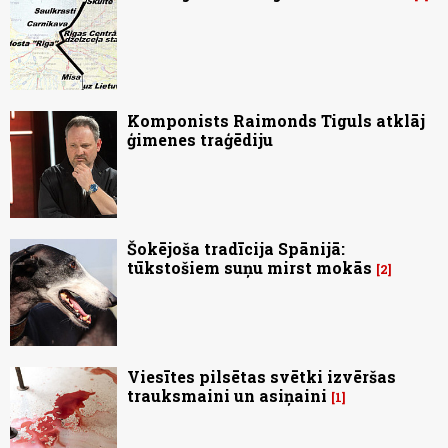
Komponists Raimonds Tiguls atklāj
ģimenes traģēdiju
Šokējoša tradīcija Spānijā:
tūkstošiem suņu mirst mokās
2
Viesītes pilsētas svētki izvēršas
trauksmaini un asiņaini
1