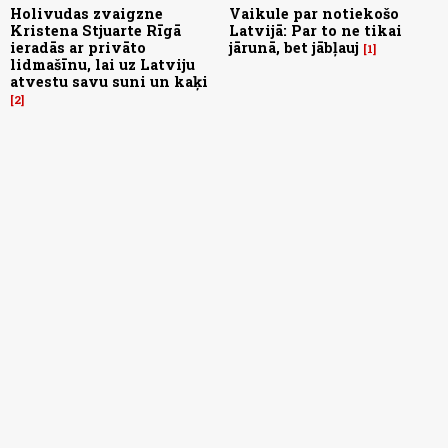
Holivudas zvaigzne
Vaikule par notiekošo
Kristena Stjuarte Rīgā
Latvijā: Par to ne tikai
ieradās ar privāto
jārunā, bet jābļauj
1
lidmašīnu, lai uz Latviju
atvestu savu suni un kaķi
2