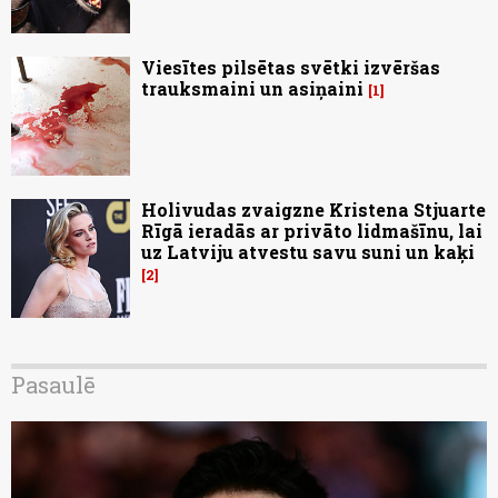
Viesītes pilsētas svētki izvēršas
trauksmaini un asiņaini
1
Holivudas zvaigzne Kristena Stjuarte
Rīgā ieradās ar privāto lidmašīnu, lai
uz Latviju atvestu savu suni un kaķi
2
Pasaulē