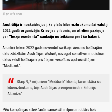
© pexels.com
Austrālija ir noskaidrojusi, ka plašu kiberuzbrukumu šai valstij
2022.gadā organizējis Krievijas pilsonis, un otrdien paziņoja
par ''bezprecedenta'' sankciju noteikšanu pret šo hakeri.
Anonīmi hakeri 2022.gada novembrī sarīkoja vienu no lielākajām
datu zādzībām Austrālijas vēsturē, nozogot sensitīvus medicīnas
datus valstī lielākajam privātajam veselības apdrošinātājam
''Medibank''.
Starp 9,7 miljoniem ''Medibank'' klientu, kurus skāra šis
kiberuzbrukums, bija Austrālijas premjerministrs Entonijs
Albanīzs.
Pēc kompānijas atteikšanās samaksāt miljoniem dolāru lielu