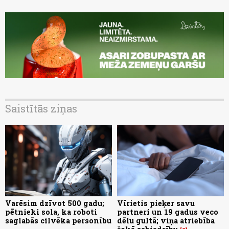
Saistītās ziņas
Varēsim dzīvot 500 gadu;
Vīrietis pieķer savu
pētnieki sola, ka roboti
partneri un 19 gadus veco
saglabās cilvēka personību
dēlu gultā; viņa atriebība