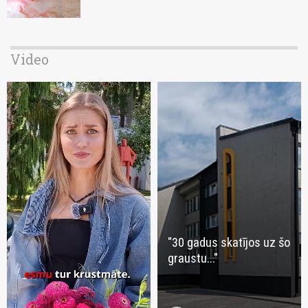
Video
"30 gadus skatījos uz šo
graustu..."