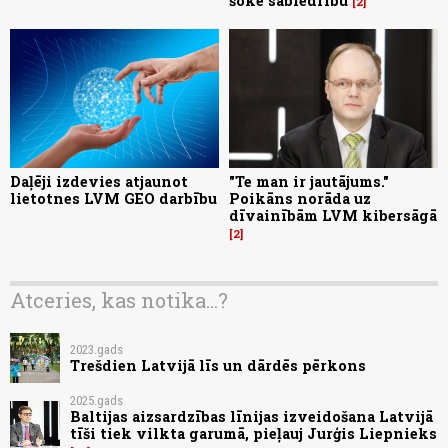
šokē sabiedrību
2
Daļēji izdevies atjaunot
"Te man ir jautājums."
lietotnes LVM GEO darbību
Poikāns norāda uz
dīvainībām LVM kibersāgā
2
Atceries, kas notika...?
2023.gads
Trešdien Latvijā līs un dārdēs pērkons
2025.gads
Baltijas aizsardzības līnijas izveidošana Latvijā
tīši tiek vilkta garumā, pieļauj Jurģis Liepnieks