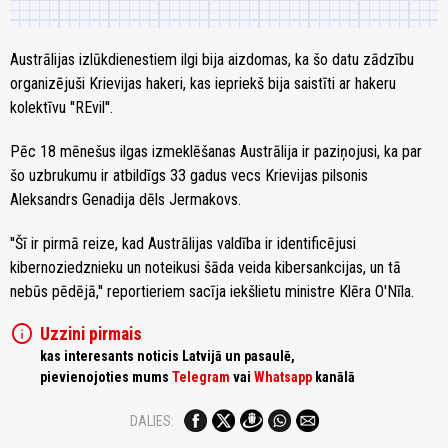
Austrālijas izlūkdienestiem ilgi bija aizdomas, ka šo datu zādzību
organizējuši Krievijas hakeri, kas iepriekš bija saistīti ar hakeru
kolektīvu ''REvil''.
Pēc 18 mēnešus ilgas izmeklēšanas Austrālija ir paziņojusi, ka par
šo uzbrukumu ir atbildīgs 33 gadus vecs Krievijas pilsonis
Aleksandrs Genadija dēls Jermakovs.
''Šī ir pirmā reize, kad Austrālijas valdība ir identificējusi
kibernoziedznieku un noteikusi šāda veida kibersankcijas, un tā
nebūs pēdējā,'' reportieriem sacīja iekšlietu ministre Klēra O'Nīla.
info
Uzzini pirmais
kas interesants noticis Latvijā un pasaulē,
pievienojoties mums
Telegram
vai
Whatsapp
kanālā
DALIES: