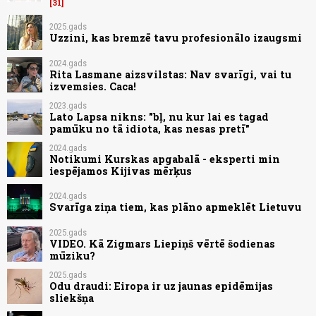
31
2025.gads
Uzzini, kas bremzē tavu profesionālo izaugsmi
2024.gads
Rita Lasmane aizsvilstas: Nav svarīgi, vai tu
izvemsies. Caca!
2023.gads
Lato Lapsa nikns: "bļ, nu kur lai es tagad
pamūku no tā idiota, kas nesas pretī"
2024.gads
Notikumi Kurskas apgabalā - eksperti min
iespējamos Kijivas mērķus
2024.gads
Svarīga ziņa tiem, kas plāno apmeklēt Lietuvu
2025.gads
VIDEO. Kā Zigmars Liepiņš vērtē šodienas
mūziku?
2025.gads
Odu draudi: Eiropa ir uz jaunas epidēmijas
sliekšņa