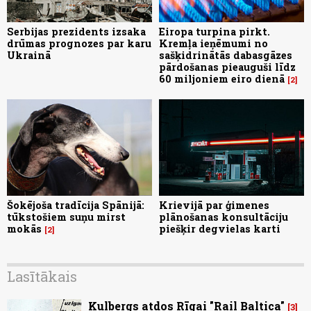
Serbijas prezidents izsaka
Eiropa turpina pirkt.
drūmas prognozes par karu
Kremļa ieņēmumi no
Ukrainā
sašķidrinātās dabasgāzes
pārdošanas pieauguši līdz
60 miljoniem eiro dienā
2
Šokējoša tradīcija Spānijā:
Krievijā par ģimenes
tūkstošiem suņu mirst
plānošanas konsultāciju
mokās
piešķir degvielas karti
2
Lasītākais
Kulbergs atdos Rīgai "Rail Baltica"
3