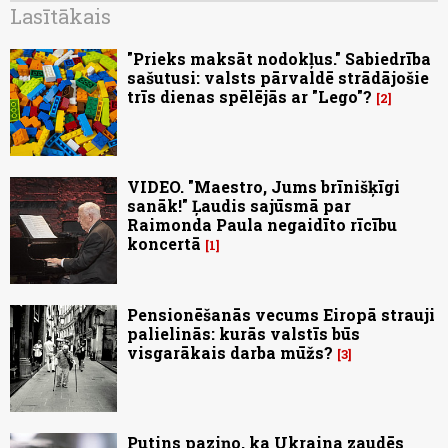
Lasītākais
"Prieks maksāt nodokļus." Sabiedrība
sašutusi: valsts pārvaldē strādājošie
trīs dienas spēlējās ar "Lego"?
2
VIDEO. "Maestro, Jums brīnišķīgi
sanāk!" Ļaudis sajūsmā par
Raimonda Paula negaidīto rīcību
koncertā
1
Pensionēšanās vecums Eiropā strauji
palielinās: kurās valstīs būs
visgarākais darba mūžs?
3
Putins paziņo, ka Ukraina zaudēs