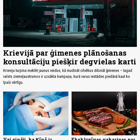
Krievijā par ģimenes plānošanas
konsultāciju piešķir degvielas karti
Krievija turpina meklēt jaunus veidus, kā mudināt cilvēkus dibināt ģimenes – tagad
valsts ziemeļaustrumos ir uzsākta kampaņa, kurā varas iestādes piedāvā kaut ko
īpaši vērtīgu.
Vai zināji, ka Ķīnā ir
Ekskluzīvas vakariņas par