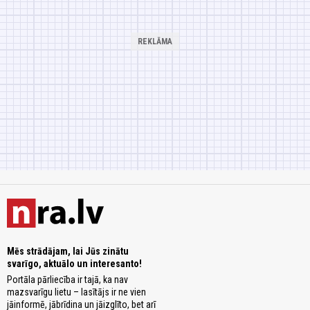
Mēs strādājam, lai Jūs zinātu
svarīgo, aktuālo un interesanto!
Portāla pārliecība ir tajā, ka nav
mazsvarīgu lietu – lasītājs ir ne vien
jāinformē, jābrīdina un jāizglīto, bet arī