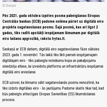
© Scanpix
Pēc 2021. gada oktobra izpētes posma pabeigšanas Eiropas
Centrālās bankas (ECB) padome nolēma pāriet uz digitālā eiro
projekta sagatavošanas posmu. Šajā posmā, kas arī ilgst 2
gadus, tiks radīti apstākļi iespējamam lēmumam par digitālā
eiro laišanu apgrozībā, raksta lrytas.lt.
Saskaņā ar ECB datiem, digitālā eiro sagatavošanas fāze sāksies
2023. gada 1. novembrī. Tās laikā tiks likti pamati iespējamajam
digitālajam eiro - tiks pabeigta noteikumu kopa un pakalpojumu
sniedzēju atlase, lai izveidotu platformu un infrastruktūru iespējamai
digitālā eiro ieviešanai.
ECB uzsver, ka lēmums sākt sagatavošanās posmu nenozīmē, ka
tiks izdots digitālais eiro - šo jautājumu Padome skatīs tikai tad, kad
būs pabeigts attiecīgais Eiropas Savienības (ES) likumdošanas
process.