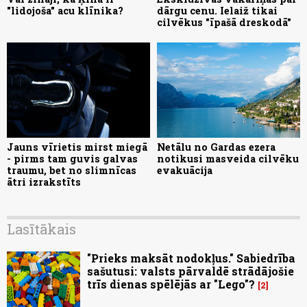
"lidojoša" acu klīnika?
dārgu cenu. Ielaiž tikai
cilvēkus "īpašā dreskodā"
Jauns vīrietis mirst miegā
Netālu no Gardas ezera
- pirms tam guvis galvas
notikusi masveida cilvēku
traumu, bet no slimnīcas
evakuācija
ātri izrakstīts
Lasītākais
"Prieks maksāt nodokļus." Sabiedrība
sašutusi: valsts pārvaldē strādājošie
trīs dienas spēlējās ar "Lego"?
2