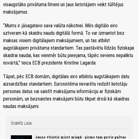
visaugstāko privātuma līmeni un ļaus lietotājiem veikt tūlītējus
maksājumus.
“Mums ir jāsagatavo sava valūta nākotnei. Mēs digitālo eiro
uztveram kā skaidru naudu digitālā formā. To var izmantot bez
maksas visiem digitālajiem maksājumiem, un tas atbilst
augstākajiem privātuma standartiem. Tas pastāvētu līdzās fiziskajai
skaidrai naudai, kas vienmēr būtu pieejama, tāpēc neviens nepaliktu
novārtā," teica ECB prezidente Kristīne Lagarda.
Tāpat, pēc ECB domām, digitālais eiro atbilstu augstākajiem datu
aizsardzības standartiem. Eurosistēma nevarētu redzēt lietotāju
personas datus vai saistīt maksājumu informāciju ar fiziskām
personām, un bezsaistes maksājumi būtu tikpat droši kā skaidras
naudas maksājumi.
ŠOBRĪD LASA
Jauns vīrietis mirst miegā - pirms tam guvis galvas