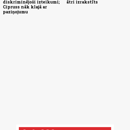
diskriminējoši izteikumi;
ātri izrakstīts
Cipruss nāk klajā ar
paziņojumu