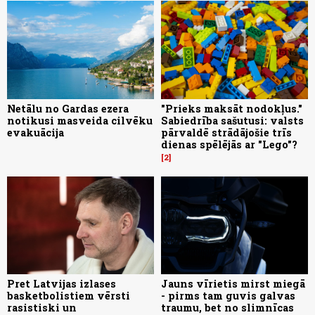
Netālu no Gardas ezera
"Prieks maksāt nodokļus."
notikusi masveida cilvēku
Sabiedrība sašutusi: valsts
evakuācija
pārvaldē strādājošie trīs
dienas spēlējās ar "Lego"?
2
Pret Latvijas izlases
Jauns vīrietis mirst miegā
basketbolistiem vērsti
- pirms tam guvis galvas
rasistiski un
traumu, bet no slimnīcas