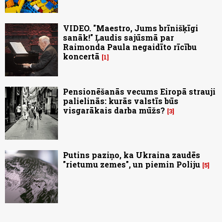
VIDEO. "Maestro, Jums brīnišķīgi
sanāk!" Ļaudis sajūsmā par
Raimonda Paula negaidīto rīcību
koncertā
1
Pensionēšanās vecums Eiropā strauji
palielinās: kurās valstīs būs
visgarākais darba mūžs?
3
Putins paziņo, ka Ukraina zaudēs
"rietumu zemes", un piemin Poliju
5