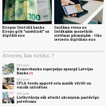
Eiropas Centrālā banka
Gaidāma viena no
Eiropu grib "uzsēdināt" uz
lielākajām monetārās
digitālā eiro
sistēmas pārmaiņām - tiks
ieviests digitālais eiro
Atceries, kas notika...?
2023.gads
Komercbanku superpeļņu apsargā Latvijas
Banka
7
2025.gads
CFLA fondu apguvē sola mazāk vērtēt un
vairāk uzticēties
2025.gads
Lielbritānija sāk atteikt ukraiņiem pastāvīgu
patvērumu