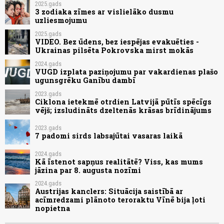
2025.gads
3 zodiaka zīmes ar vislielāko dusmu
uzliesmojumu
2025.gads
VIDEO. Bez ūdens, bez iespējas evakuēties -
Ukrainas pilsēta Pokrovska mirst mokās
2024.gads
VUGD izplata paziņojumu par vakardienas plašo
ugunsgrēku Ganību dambī
2023.gads
Ciklona ietekmē otrdien Latvijā pūtīs spēcīgs
vējš; izsludināts dzeltenās krāsas brīdinājums
2023.gads
7 padomi sirds labsajūtai vasaras laikā
2024.gads
Kā īstenot sapņus realitātē? Viss, kas mums
jāzina par 8. augusta nozīmi
2024.gads
Austrijas kanclers: Situācija saistībā ar
acīmredzami plānoto teroraktu Vīnē bija ļoti
nopietna