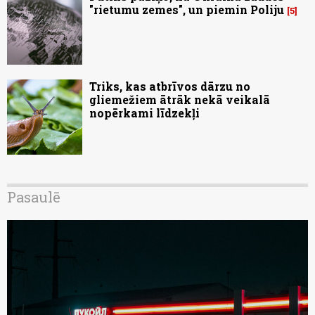
"rietumu zemes", un piemin Poliju
5
Triks, kas atbrīvos dārzu no
gliemežiem ātrāk nekā veikalā
nopērkami līdzekļi
Pasaulē