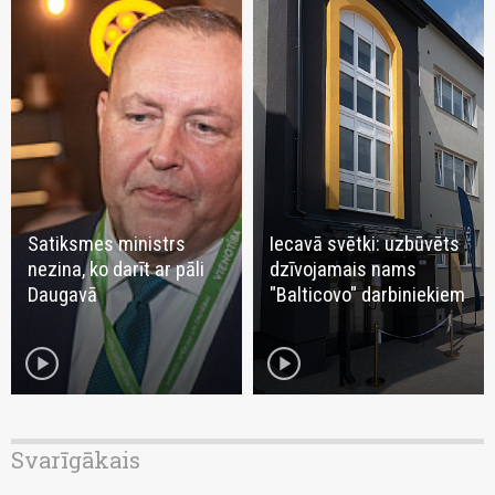
Satiksmes ministrs
Iecavā svētki: uzbūvēts
nezina, ko darīt ar pāli
dzīvojamais nams
Daugavā
"Balticovo" darbiniekiem
play_circle
play_circle
Svarīgākais