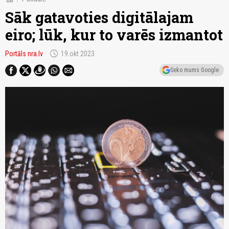
Sāk gatavoties digitālajam
eiro; lūk, kur to varēs izmantot
schedule
Portāls nra.lv
19.okt 2023
Seko mums Google