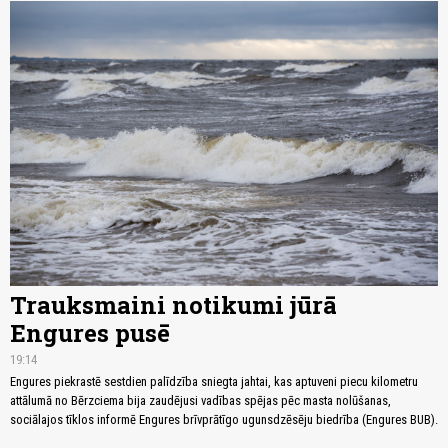
Trauksmaini notikumi jūrā
Engures pusē
19:14
Engures piekrastē sestdien palīdzība sniegta jahtai, kas aptuveni piecu kilometru
attālumā no Bērzciema bija zaudējusi vadības spējas pēc masta nolūšanas,
sociālajos tīklos informē Engures brīvprātīgo ugunsdzēsēju biedrība (Engures BUB).