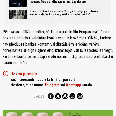
traumu, bet no slimnīcas ātri izrakstīts
Pensionēšanās vecums Eiropā strauji palielinās:
kurās valstīs būs visgarākais darba mūžs?
Pēc varasiestāžu domām, šāds eiro palielinātu Eiropas maksājumu
nozares noturību, veicinātu konkurenci un inovācijas. Cilvēki, kuriem
nav piekļuves bankas kontam vai digitālajām ierīcēm, varētu
norēķināties ar digitālajiem eiro, izmantojot valsts iestādes izsniegtu
karti. Bankomātos lietotāji varētu apmainīt digitālos eiro pret skaidru
naudu un otrādi.
info
Uzzini pirmais
kas interesants noticis Latvijā un pasaulē,
pievienojoties mums
Telegram
vai
Whatsapp
kanālā
DALIES: