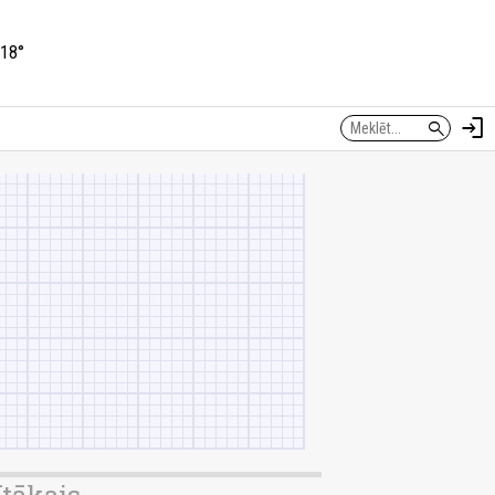
18°
login
search