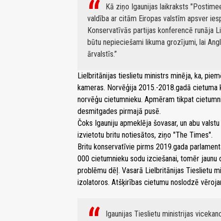
Kā ziņo Igaunijas laikraksts "Postimee
valdība ar citām Eiropas valstīm apsver ie
Konservatīvās partijas konferencē runāja Lie
būtu nepieciešami likuma grozījumi, lai Ang
ārvalstīs.
Lielbritānijas tieslietu ministrs minēja, ka, pi
kameras. Norvēģija 2015.-2018.gadā cietuma 
norvēģu cietumnieku. Apmēram tikpat cietumni
desmitgades pirmajā pusē.
Čoks Igauniju apmeklēja šovasar, un abu valstu
izvietotu britu notiesātos, ziņo "The Times".
Britu konservatīvie pirms 2019.gada parlament
000 cietumnieku sodu izciešanai, tomēr jaunu 
problēmu dēļ. Vasarā Lielbritānijas Tieslietu mi
izolatoros. Atšķirības cietumu noslodzē vēroja
Igaunijas Tieslietu ministrijas viceka