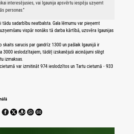
tikai interesējusies, vai Igaunija apsvērtu iespēju uzņemt
tās personas.
mi tādu sadarbību neatbalsta. Gala lēmumu var pieņemt
u uzņemšanu vispār nonāks tā darba kārtībā, uzsvēra Igaunijas
 skaits sarucis par gandrīz 1300 un pašlaik Igaunijā ir
a 3000 ieslodzītajiem, tādēļ izskanējuši aicinājumi slēgt
ātu izmaksas.
u cietumā var izmitināt 974 ieslodzītos un Tartu cietumā - 933
nālā