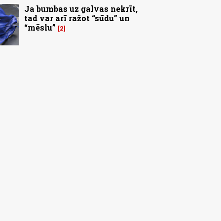
Ja bumbas uz galvas nekrīt,
tad var arī ražot “sūdu” un
“mēslu”
2