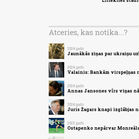
Lillekiles stad
Atceries, kas notika...?
2024.gads
Jaunākās ziņas par ukraiņu uz
2024.gads
Valainis: Bankām virspeļņas 
2024.gads
Annas Jansones vīrs viņas nā
2024.gads
Juris Žagars knapi izglābjas 
2023.gads
Ostapenko nepārvar Monreāla