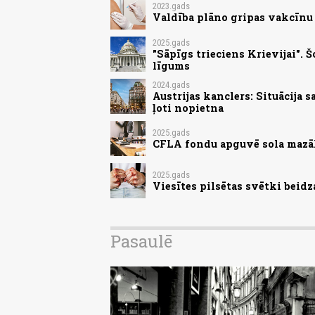
2023.gads
Valdība plāno gripas vakcīnu
2025.gads
"Sāpīgs trieciens Krievijai".
līgums
2024.gads
Austrijas kanclers: Situācija 
ļoti nopietna
2025.gads
CFLA fondu apguvē sola mazāk
2025.gads
Viesītes pilsētas svētki beid
Pasaulē