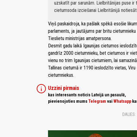
uzskatīt par sarunām. Lielbritānijas puse ir 
cietumsoda izciešanai Lielbritānijā notiesā
Viņš paskaidroja, ka pašlaik spēkā esošie liku
parlaments, ja jautājums par britu cietumniek
Tieslietu ministrijas amatpersona.
Desmit gadu laikā Igaunijas cietumos ieslodzīto
gandrīz 2000 cietumnieku, bet cietumos ir viet
vienu no trim Igaunijas cietumiem, lai samazin
Tallinas cietumā ir 1190 ieslodzīto vietas, Vir
cietumniekus.
info
Uzzini pirmais
kas interesants noticis Latvijā un pasaulē,
pievienojoties mums
Telegram
vai
Whatsapp
ka
DALIES: