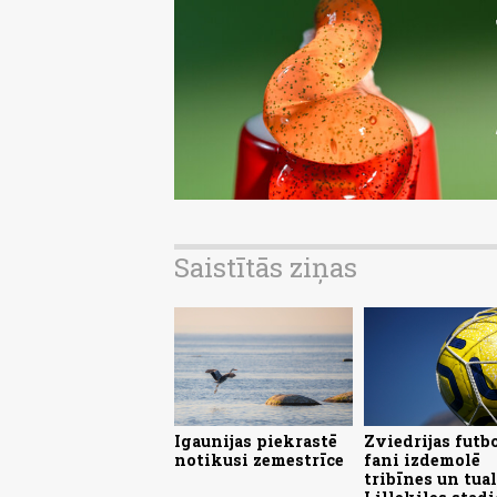
Saistītās ziņas
Igaunijas piekrastē
Zviedrijas futb
notikusi zemestrīce
fani izdemolē
tribīnes un tua