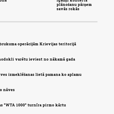
ionā
igauņi koncerta
plānošanu pārņem
savās rokās
brukuma operācijām Krievijas teritorijā
nodokli varētu ieviest no nākamā gada
ves izmeklēšanas lietā pamana ko aplamu
no nāves
s "WTA 1000" turnīra pirmo kārtu