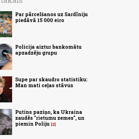
ītākais
Par pārcelšanos uz Sardīniju
piedāvā 15 000 eiro
Policija aiztur bankomātu
apzadzēju grupu
Supe par skaudro statistiku:
Man mati ceļas stāvus
Putins paziņo, ka Ukraina
zaudēs "rietumu zemes", un
piemin Poliju
2