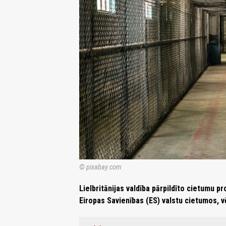
© pixabay.com
Lielbritānijas valdība pārpildīto cietumu p
Eiropas Savienības (ES) valstu cietumos, vē