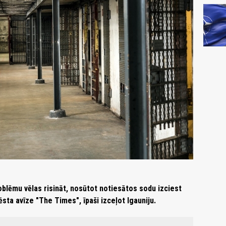
roblēmu vēlas risināt, nosūtot notiesātos sodu izciest
sta avīze "The Times", īpaši izceļot Igauniju.