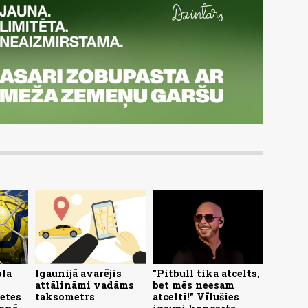
ola
Igaunijā avarējis
"Pitbull tika atcelts,
attālināmi vadāms
bet mēs neesam
letes
taksometrs
atcelti!" Vīlušies