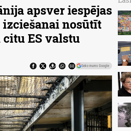
Las
tānija apsver iespējas
 izciešanai nosūtīt
 citu ES valstu
Seko mums Google