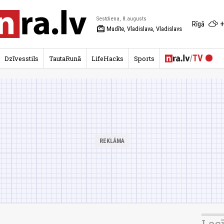
Sestdiena, 8.augusts
+
Rīgā
redeem
Mudīte, Vladislava, Vladislavs
Dzīvesstils
TautaRunā
LifeHacks
Sports