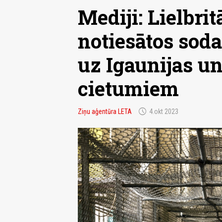
Mediji: Lielbri
notiesātos soda
uz Igaunijas un
cietumiem
schedule
Ziņu aģentūra LETA
4.okt 2023