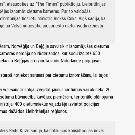
s", atsaucoties uz "The Times" publikāciju, Lielbritānijas
spējas iznomāt cietuma kameras. Par to valdošās
lbritānijas tieslietu ministrs Alekss Čoks. Viņš sacīja, ka
lijā un Velsā notiesātie piespriesto cietumsodu izciestu
emēram, Norvēģija un Beļģija savulaik ir iznomājušas cietuma
kameras nomāja no Nīderlandes, kur sodu izcieta 650
eku no Beļģijas arī izcieta sodu Nīderlandē pagājušās
 starpā notiekot sarunas par cietumu iznomāšanu, lai tajos
a vēlēšanām solīja izveidot jaunus cietumus vairāk nekā 20
cietumu būvniecība kavējas, piemēram, teritoriālo plānojumu
nistrijai 400 cietumniekus vajadzēja izvietot policijas
mas dažādos Lielbritānijas reģionos.
nclers Raits Kūze sacīja, ka notikušās konsultācijas nevar