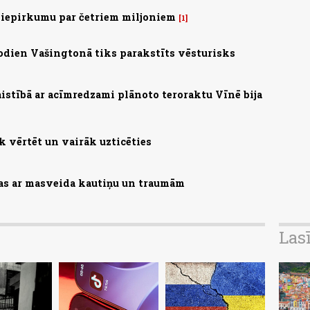
 iepirkumu par četriem miljoniem
1
 Šodien Vašingtonā tiks parakstīts vēsturisks
saistībā ar acīmredzami plānoto teroraktu Vīnē bija
 vērtēt un vairāk uzticēties
zas ar masveida kautiņu un traumām
Las