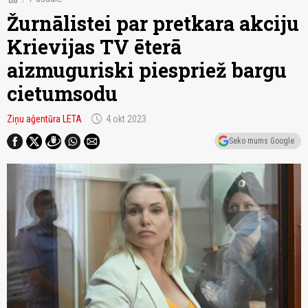
Žurnālistei par pretkara akciju
Krievijas TV ēterā
aizmuguriski piespriež bargu
cietumsodu
schedule
Ziņu aģentūra LETA
4.okt 2023
Seko mums Google