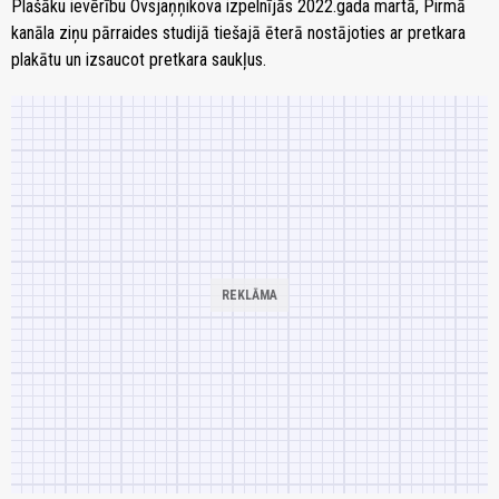
Plašāku ievērību Ovsjaņņikova izpelnījās 2022.gada martā, Pirmā
kanāla ziņu pārraides studijā tiešajā ēterā nostājoties ar pretkara
plakātu un izsaucot pretkara saukļus.