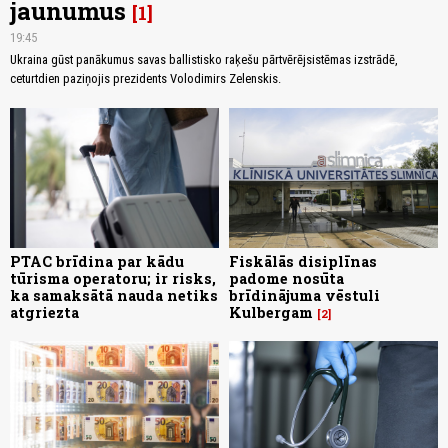
jaunumus
1
19:45
Ukraina gūst panākumus savas ballistisko raķešu pārtvērējsistēmas izstrādē,
ceturtdien paziņojis prezidents Volodimirs Zelenskis.
PTAC brīdina par kādu
Fiskālās disiplīnas
tūrisma operatoru; ir risks,
padome nosūta
ka samaksātā nauda netiks
brīdinājuma vēstuli
atgriezta
Kulbergam
2