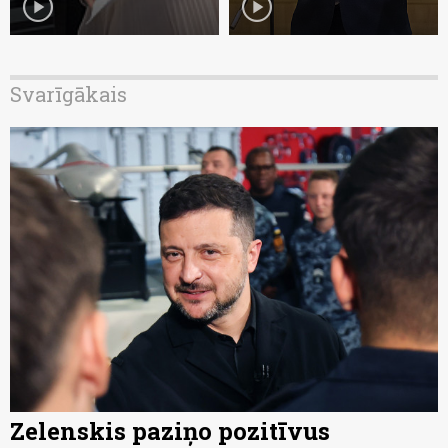
play_circle
play_circle
Svarīgākais
Zelenskis paziņo pozitīvus