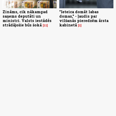
Zināms, cik nākamgad
"Ieteica domāt labas
saņems deputāti un
domas," - ļaudis par
ministri. Valsts iestādēs
vilšanās pieredzēm ārsta
strādājošie būs šokā
kabinetā
11
1