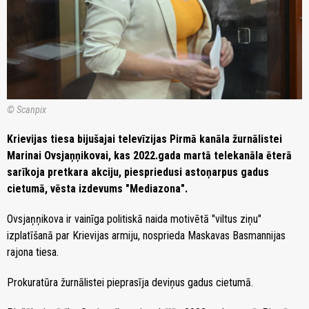
© Scanpix
Krievijas tiesa bijušajai televīzijas Pirmā kanāla žurnālistei
Marinai Ovsjaņņikovai, kas 2022.gada martā telekanāla ēterā
sarīkoja pretkara akciju, piespriedusi astoņarpus gadus
cietumā, vēsta izdevums "Mediazona".
Ovsjaņņikova ir vainīga politiskā naida motivētā "viltus ziņu"
izplatīšanā par Krievijas armiju, nosprieda Maskavas Basmannijas
rajona tiesa.
Prokuratūra žurnālistei pieprasīja deviņus gadus cietumā.