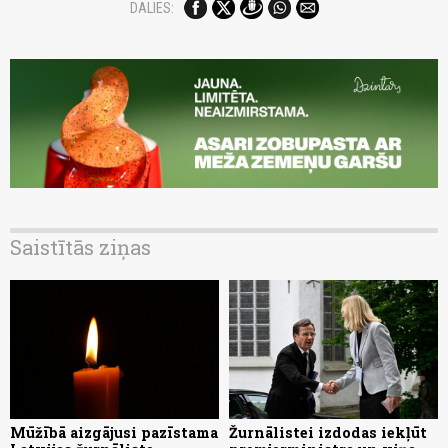
DALIES:
Saistītās ziņas
Mūžībā aizgājusi pazīstama
Žurnālistei izdodas iekļūt