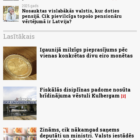
2025.gads
Nosauktas vislabākās valstis, kur doties
pensijā. Cik pievilcīga topošo pensionāru
vērtējumā ir Latvija?
Lasītākais
Igaunijā milzīgs pieprasījums pēc
vienas konkrētas divu eiro monētas
Fiskālās disiplīnas padome nosūta
brīdinājuma vēstuli Kulbergam
2
Zināms, cik nākamgad saņems
deputāti un ministri. Valsts iestādēs