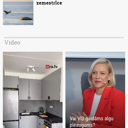
zemestrīce
Video
Vai VID gaidāms algu
pieaugums?