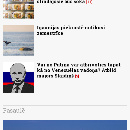
strādājošie būs šokā
11
Igaunijas piekrastē notikusi
zemestrīce
Vai no Putina var atbrīvoties tāpat
kā no Venecuēlas vadoņa? Atbild
majors Slaidiņš
5
Pasaulē