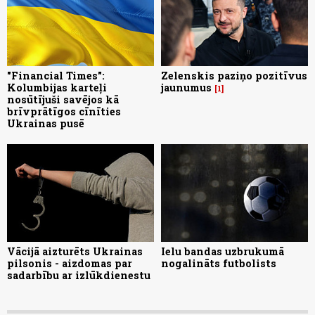
"Financial Times":
Zelenskis paziņo pozitīvus
Kolumbijas karteļi
jaunumus
1
nosūtījuši savējos kā
brīvprātīgos cīnīties
Ukrainas pusē
Vācijā aizturēts Ukrainas
Ielu bandas uzbrukumā
pilsonis - aizdomas par
nogalināts futbolists
sadarbību ar izlūkdienestu