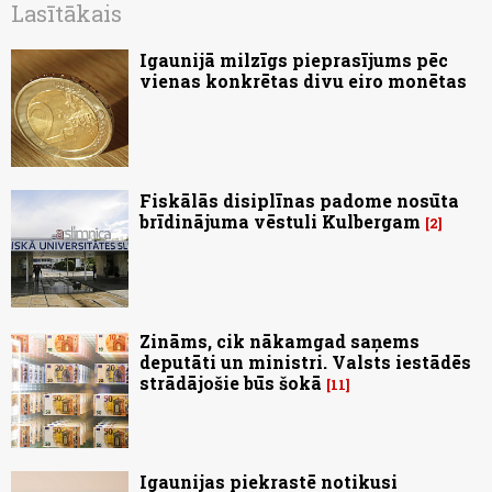
Lasītākais
Igaunijā milzīgs pieprasījums pēc
vienas konkrētas divu eiro monētas
Fiskālās disiplīnas padome nosūta
brīdinājuma vēstuli Kulbergam
2
Zināms, cik nākamgad saņems
deputāti un ministri. Valsts iestādēs
strādājošie būs šokā
11
Igaunijas piekrastē notikusi