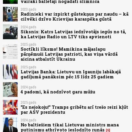
vairāki ballētāji nogādāti slimnīcā
2023.gads
Radinieki var izpirkt gūstekņus par naudu – kā
cilvēki dzīvo Krievijas karaspēka gūstā
2024.gads
Siksnis: Katrs Latvijas iedzīvotājs iegūs no tā,
ka Latvijas Radio un LTV tiks apvienoti
2025.gads
Soctīkli līksmo! Mamikina mājaslapu
pārņēmuši Latvijas patrioti, kas viņa vārdā
aicina atbalstīt Ukrainu
2025.gads
Latvijas Banka: Lietuvu un Igauniju labākajā
gadījumā panāksim pēc 15 līdz 25 gadiem
2024.gads
4 padomi, kā nodzīvot garu mūžu
2025.gads
"Es nejokoju!" Tramps gribētu arī trešo reizi kļūt
par ASV prezidentu
2024.gads
No baltiešiem tikai Lietuvas ministrs mana
putinismu atbrīvoto ieslodzīto runās
5