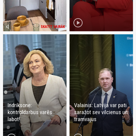
play_circle
volume_mute
SKATĪT VAIRĀK
Indriksone:
Valainis: Latvija var pati
kontroldarbus varēs
saražot sev vilcienus un
labot!
tramvajus