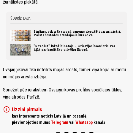
žurnālistes plakātā.
ŠOBRĪD LASA
Zināms, cik nākamgad saņems deputāti un ministri.
Valsts iestādēs strādājošie būs šokā
"Revolut" līdzdibinātājs -, Krievijas baņķieris var
kļūt par bagātāko cilvēku Eiropā
Ovsjaņņikovai tika noteikts mājas arests, tomēr viņa kopā ar meitu
no mājas aresta izbēga.
Spriežot pēc ierakstiem Ovsjaņņikovas profilos sociālajos tīklos,
viņa atrodas Parīzē.
info
Uzzini pirmais
kas interesants noticis Latvijā un pasaulē,
pievienojoties mums
Telegram
vai
Whatsapp
kanālā