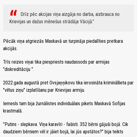
Drīz pēc akcijas viņa aizgāja no darba, aizbrauca no
Krievijas un dažus mēnešus strādāja Vācijā.
Pēcāk viņa atgriezās Maskavā un turpināja piedalīties pretkara
akcijās.
Trīs reizes viņai tika piespriests naudassods par armijas
"diskreditāciju ".
2022.gada augustā pret Ovsjaņņikovu tika ierosināta krimināllieta par
"viltus ziņu" izplatīšanu par Krievijas armiju.
Iemesls tam bija žurnālistes individuālais pikets Maskavā Sofijas
krastmalā.
"Putins - slepkava. Viņa karavīri - fašisti. 352 bērni gājuši bojā. Cik
daudziem bērniem vēl ir jāiet bojā, lai jūs apstātos?" bija teikts