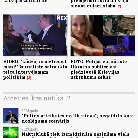
Latvijas žurnāliste
premjerministra un viņa
sievas guļamistabā
2
VIDEO. "Lūdzu, neaiztieciet
FOTO. Polijas žurnāliste
mani!" žurnāliste satraukta
Ukrainā publicējusi
teica intervējamam
piedzīvotā Krievijas
politiķim
uzbrukuma sekas
2
Atceries, kas notika...?
2024.gads
"Putins atteiksies no Ukrainas"; negaidīts kara
noslēguma scenārijs
2023.gads
Naktsklubā tiek izsmidzināta nezināma viela;