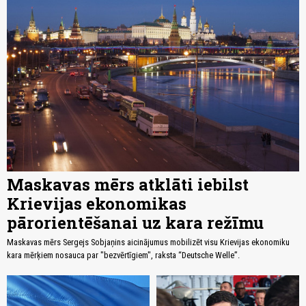
Maskavas mērs atklāti iebilst
Krievijas ekonomikas
pārorientēšanai uz kara režīmu
Maskavas mērs Sergejs Sobjaņins aicinājumus mobilizēt visu Krievijas ekonomiku
kara mērķiem nosauca par "bezvērtīgiem", raksta “Deutsche Welle”.