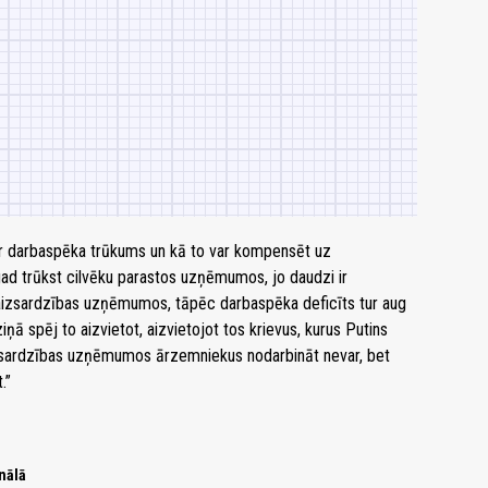
ā ir darbaspēka trūkums un kā to var kompensēt uz
gad trūkst cilvēku parastos uzņēmumos, jo daudzi ir
m aizsardzības uzņēmumos, tāpēc darbaspēka deficīts tur aug
ņā spēj to aizvietot, aizvietojot tos krievus, kurus Putins
izsardzības uzņēmumos ārzemniekus nodarbināt nevar, bet
.”
nālā