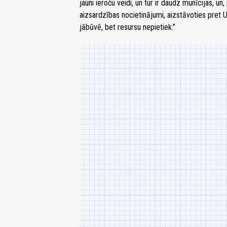
jauni ieroču veidi, un tur ir daudz munīcijas, un,
aizsardzības nocietinājumi, aizstāvoties pret 
jābūvē, bet resursu nepietiek.”