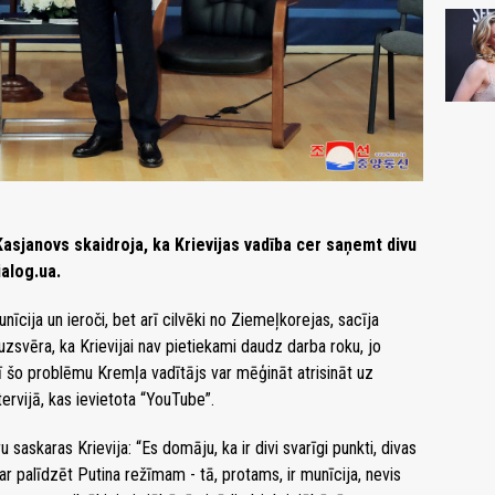
Kasjanovs skaidroja, ka Krievijas vadība cer saņemt divu
ialog.ua.
īcija un ieroči, bet arī cilvēki no Ziemeļkorejas, sacīja
s uzsvēra, ka Krievijai nav pietiekami daudz darba roku, jo
arī šo problēmu Kremļa vadītājs var mēģināt atrisināt uz
tervijā, kas ievietota “YouTube”.
 saskaras Krievija: “Es domāju, ka ir divi svarīgi punkti, divas
r palīdzēt Putina režīmam - tā, protams, ir munīcija, nevis