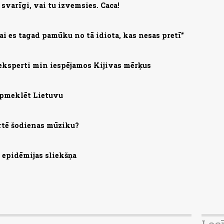
svarīgi, vai tu izvemsies. Caca!
lai es tagad pamūku no tā idiota, kas nesas pretī"
eksperti min iespējamos Kijivas mērķus
apmeklēt Lietuvu
rtē šodienas mūziku?
s epidēmijas sliekšņa