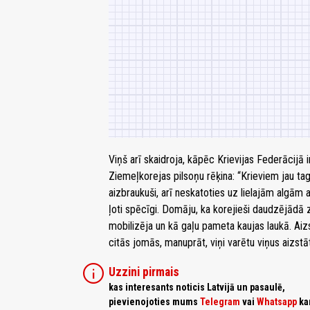
Viņš arī skaidroja, kāpēc Krievijas Federācij
Ziemeļkorejas pilsoņu rēķina: “Krieviem jau ta
aizbraukuši, arī neskatoties uz lielajām algā
ļoti spēcīgi. Domāju, ka korejieši daudzējādā zi
mobilizēja un kā gaļu pameta kaujas laukā. A
citās jomās, manuprāt, viņi varētu viņus aizstāt
info
Uzzini pirmais
kas interesants noticis Latvijā un pasaulē,
pievienojoties mums
Telegram
vai
Whatsapp
ka