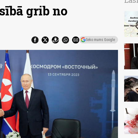
Las
sībā grib no
Seko mums Google