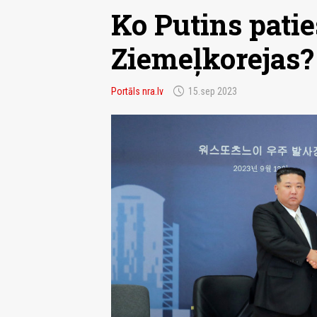
Ko Putins patie
Ziemeļkorejas?
schedule
Portāls nra.lv
15.sep 2023