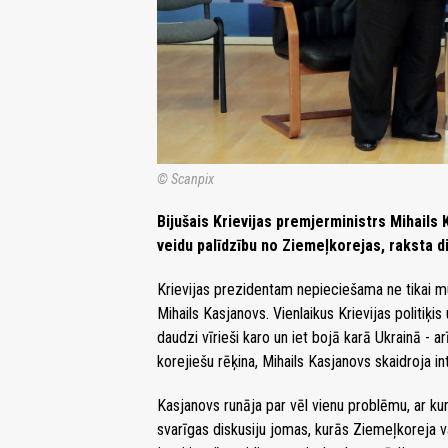
© Scanpix
Bijušais Krievijas premjerministrs Mihails 
veidu palīdzību no Ziemeļkorejas, raksta d
Krievijas prezidentam nepieciešama ne tikai mun
Mihails Kasjanovs. Vienlaikus Krievijas politiķi
daudzi vīrieši karo un iet bojā karā Ukrainā - 
korejiešu rēķina, Mihails Kasjanovs skaidroja in
Kasjanovs runāja par vēl vienu problēmu, ar kuru
svarīgas diskusiju jomas, kurās Ziemeļkoreja va