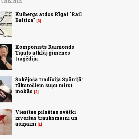
ītākais
Kulbergs atdos Rīgai "Rail
Baltica"
3
Komponists Raimonds
Tiguls atklāj ģimenes
traģēdiju
Šokējoša tradīcija Spānijā:
tūkstošiem suņu mirst
mokās
2
Viesītes pilsētas svētki
izvēršas trauksmaini un
asiņaini
1