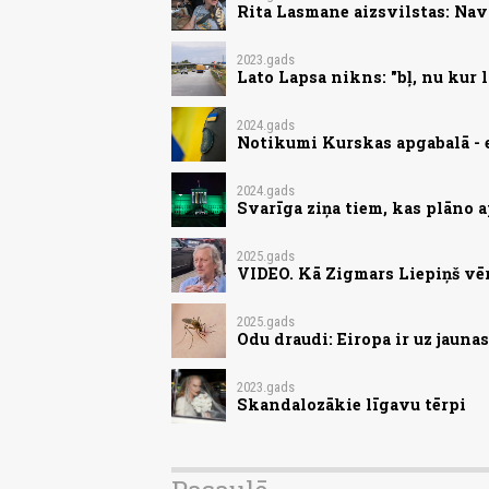
Rita Lasmane aizsvilstas: Nav 
2023.gads
Lato Lapsa nikns: "bļ, nu kur 
2024.gads
Notikumi Kurskas apgabalā - 
2024.gads
Svarīga ziņa tiem, kas plāno 
2025.gads
VIDEO. Kā Zigmars Liepiņš vē
2025.gads
Odu draudi: Eiropa ir uz jauna
2023.gads
Skandalozākie līgavu tērpi