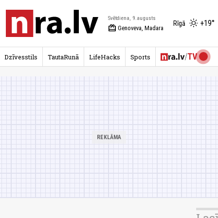
Svētdiena, 9.augusts
+19°
Rīgā
redeem
Genoveva, Madara
Dzīvesstils
TautaRunā
LifeHacks
Sports