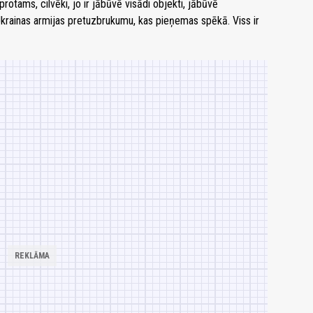
 protams, cilvēki, jo ir jābūvē visādi objekti, jābūvē
Ukrainas armijas pretuzbrukumu, kas pieņemas spēkā. Viss ir