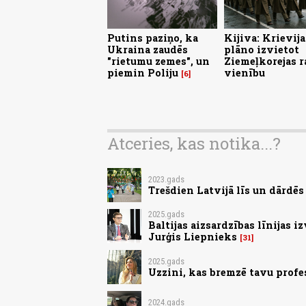
Putins paziņo, ka
Kijiva: Krievija
Ukraina zaudēs
plāno izvietot
"rietumu zemes", un
Ziemeļkorejas r
piemin Poliju
vienību
6
Atceries, kas notika...?
2023.gads
Trešdien Latvijā līs un dārdē
2025.gads
Baltijas aizsardzības līnijas i
Jurģis Liepnieks
31
2025.gads
Uzzini, kas bremzē tavu profe
2024.gads