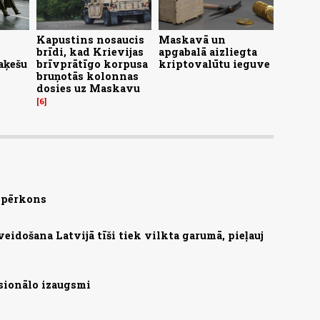
Kapustins nosaucis
Maskavā un
brīdi, kad Krievijas
apgabalā aizliegta
aķešu
brīvprātīgo korpusa
kriptovalūtu ieguve
bruņotās kolonnas
dosies uz Maskavu
6
s pērkons
zveidošana Latvijā tīši tiek vilkta garumā, pieļauj
sionālo izaugsmi