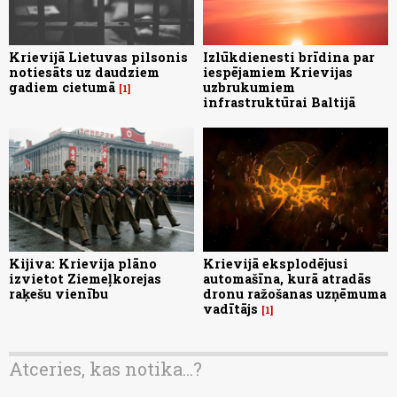
Krievijā Lietuvas pilsonis
Izlūkdienesti brīdina par
notiesāts uz daudziem
iespējamiem Krievijas
gadiem cietumā
uzbrukumiem
1
infrastruktūrai Baltijā
Kijiva: Krievija plāno
Krievijā eksplodējusi
izvietot Ziemeļkorejas
automašīna, kurā atradās
raķešu vienību
dronu ražošanas uzņēmuma
vadītājs
1
Atceries, kas notika...?