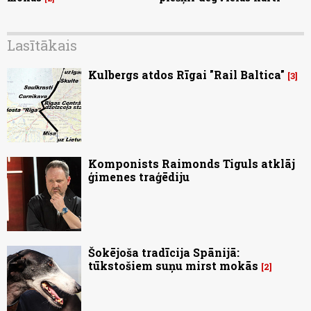
Lasītākais
Kulbergs atdos Rīgai "Rail Baltica"
3
Komponists Raimonds Tiguls atklāj
ģimenes traģēdiju
Šokējoša tradīcija Spānijā:
tūkstošiem suņu mirst mokās
2