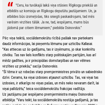
"Ceru, ka tuvākajā laikā viņa stāsies Rīgikogu priekšā un
atbildēs uz komisiju un Rīgikogu deputātu jautājumiem. Un, ja
atbildes būs izsmeļošas, tiks sniegti paskaidrojumi, tad mēs
varēsim virzīties tālāk. Ja ne, tad, iespējams, mums būs
jādomā par citiem lēmumiem," piebilda Osinovskis.
Pēc viņa teiktā, sociāldemokrātu rīcībā pašlaik nav pietiekami
daudz informācijas, lai pieņemtu lēmumu par uzticību Kallasai.
"Kas attiecas uz šo gadījumu, tas ir izņēmums, jo skar konkrētu
cilvēku. Tas nav liels konflikts starp politiskajām partijām, kas arī
mēdz gadīties, ja ir principiālas domstarpības un nav vēlmes
virzīties uz priekšu," sacīja Osinovskis.
"Šī tēma ir uz robežas starp premjerministres privāto un sabiedrisko
dzīvi. Cerams, ka viņai izdosies atjaunot uzticību. Tas, vai viņai tas
izdosies, ir atkarīgs no viņas pašas, un mēs neko nevaram darīt, lai
viņai palīdzētu," teica sociāldemokrātu frakcijas vadītājs.
Uz jautājumu par iespējamo premjerministra maiņu Osinovskis
atbildēja: "Varu teikt, ka sociāldemokrātu nostāja gadījumā, ja tas