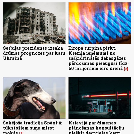
Serbijas prezidents izsaka
Eiropa turpina pirkt.
drūmas prognozes par karu
Kremļa ieņēmumi no
Ukrainā
sašķidrinātās dabasgāzes
pārdošanas pieauguši līdz
60 miljoniem eiro dienā
2
Šokējoša tradīcija Spānijā:
Krievijā par ģimenes
tūkstošiem suņu mirst
plānošanas konsultāciju
mokās
piešķir degvielas karti
2