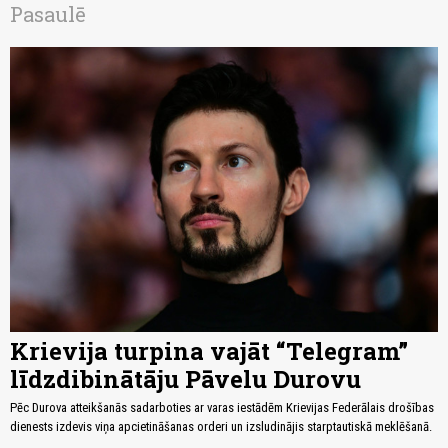
Pasaulē
Krievija turpina vajāt “Telegram”
līdzdibinātāju Pāvelu Durovu
Pēc Durova atteikšanās sadarboties ar varas iestādēm Krievijas Federālais drošības
dienests izdevis viņa apcietināšanas orderi un izsludinājis starptautiskā meklēšanā.