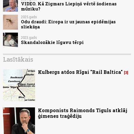
VIDEO. Kā Zigmars Liepiņš vērtē šodienas
mūziku?
2025.gads
Odu draudi: Eiropa ir uz jaunas epidēmijas
sliekšņa
2023.gads
Skandalozākie līgavu tērpi
Lasītākais
Kulbergs atdos Rīgai "Rail Baltica"
3
Komponists Raimonds Tiguls atklāj
ģimenes traģēdiju