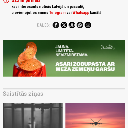
info
Uzzini pirmais
kas interesants noticis Latvijā un pasaulē,
pievienojoties mums
Telegram
vai
Whatsapp
kanālā
DALIES:
Saistītās ziņas