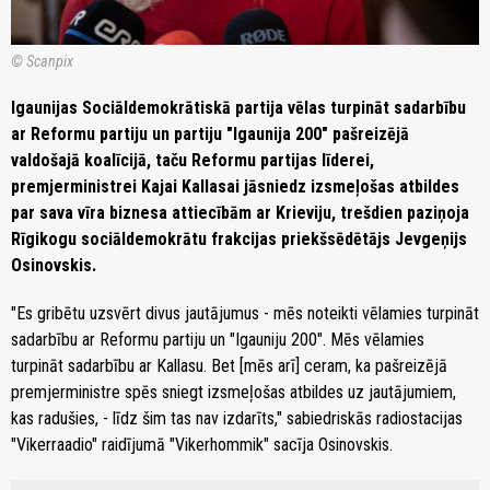
© Scanpix
Igaunijas Sociāldemokrātiskā partija vēlas turpināt sadarbību
ar Reformu partiju un partiju "Igaunija 200" pašreizējā
valdošajā koalīcijā, taču Reformu partijas līderei,
premjerministrei Kajai Kallasai jāsniedz izsmeļošas atbildes
par sava vīra biznesa attiecībām ar Krieviju, trešdien paziņoja
Rīgikogu sociāldemokrātu frakcijas priekšsēdētājs Jevgeņijs
Osinovskis.
"Es gribētu uzsvērt divus jautājumus - mēs noteikti vēlamies turpināt
sadarbību ar Reformu partiju un "Igauniju 200". Mēs vēlamies
turpināt sadarbību ar Kallasu. Bet [mēs arī] ceram, ka pašreizējā
premjerministre spēs sniegt izsmeļošas atbildes uz jautājumiem,
kas radušies, - līdz šim tas nav izdarīts," sabiedriskās radiostacijas
"Vikerraadio" raidījumā "Vikerhommik" sacīja Osinovskis.