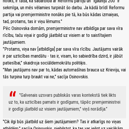
notiks, ir tāda, ka sadarbība ar Reformu partiju un "Igauniju 200" ir
sekmīga, un mēs vēlamies turpināt šo darbu. Ja kādā brīdī Reformu
partija vai premjerministre nonāks pie tā, ka būs kādas izmaiņas,
tad, protams, tas ir viņu lēmums."
Pēc Osinovska domām, premjerministre nav atbildīga par sava vīra
rīcību, taču viņai ir godīgi jāatbild uz visiem ar to saistītajiem
jautājumiem.
"Protams, viņa nav [atbildīga] par sava vīra rīcību. Jautājums vairāk
ir par uzticības mandātu - tas ir, visam, ko sabiedrība dzird, ir jābūt
patiesībai," skaidroja sociāldemokrātu politiķis..
"Man jautājums nav par to, kādas automašīnas brauca uz Krieviju, vai
tās turpina turp braukt vai ne," sacīja Osinovskis.
"Galvenais uzsvars publiskās varas kontekstā tiek likts
uz to, ka uzticības pamats ir godīgums, tāpēc premjeministrei
ir godīgi jāatbild uz visiem jautājumiem," viņš norādīja.
"Cik ilgi būs jāatbild uz šiem jautājumiem? Tas ir atkarīgs no viņas
atbildēm," sacīja Osinovskis, piebilstot, ka tas var ieilgt uz vairākām