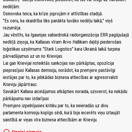
nedēļām.
Osinovska teica, ka krīze joprojām ir attīstības stadijā.
"Es ceru, ka skaidrība tiks panākta tuvāko nedēļu laikā," viņš
rezumēja.
Jau vēstīts, ka Igaunijas sabiedriskā raidorganizācija ERR pagājušajā
nedēļā ziņoja, ka Kallasas vīram Arvo Hallikam daļēji piederošais
loģistikas uzņēmums "Stark Logistics" kara Ukrainā laikā turpina
pārvadājumus uz un no Krievijas.
Lai gan Krievijai noteiktās sankcijas nav pārkāptas, opozīcija
pieprasījusi Kallasas demisiju, norādot, ka premjere pastāvīgi
iestājas par to, ka jebkādas biznesa attiecības ar agresorvalsti
Krieviju jāpārtrauc.
Savukārt Kallasa aicinājumus atkāpties noraida, uzsverot, ka nekādu
pārkāpumu nav izdarījusi.
Premjere izpelnījusies kritiku par to, ka neieradās uz divu
parlamenta komisiju kopīgo sēdi, kurā bija iecerēts viņu iztaujāt
saistībā ar viņas vīra biznesa attiecībām ar Krieviju.