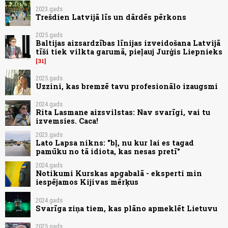
2023.gads
Trešdien Latvijā līs un dārdēs pērkons
2025.gads
Baltijas aizsardzības līnijas izveidošana Latvijā
tīši tiek vilkta garumā, pieļauj Jurģis Liepnieks
31
2025.gads
Uzzini, kas bremzē tavu profesionālo izaugsmi
2024.gads
Rita Lasmane aizsvilstas: Nav svarīgi, vai tu
izvemsies. Caca!
2023.gads
Lato Lapsa nikns: "bļ, nu kur lai es tagad
pamūku no tā idiota, kas nesas pretī"
2024.gads
Notikumi Kurskas apgabalā - eksperti min
iespējamos Kijivas mērķus
2024.gads
Svarīga ziņa tiem, kas plāno apmeklēt Lietuvu
2025.gads