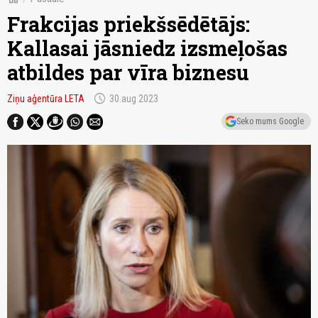
Frakcijas priekšsēdētājs:
Kallasai jāsniedz izsmeļošas
atbildes par vīra biznesu
schedule
Ziņu aģentūra LETA
30.aug 2023
Seko mums Google