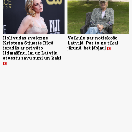
Holivudas zvaigzne
Vaikule par notiekošo
Kristena Stjuarte Rīgā
Latvijā: Par to ne tikai
ieradās ar privāto
jārunā, bet jābļauj
2
lidmašīnu, lai uz Latviju
atvestu savu suni un kaķi
2