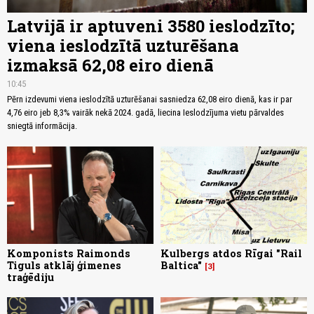
Latvijā ir aptuveni 3580 ieslodzīto;
viena ieslodzītā uzturēšana
izmaksā 62,08 eiro dienā
10:45
Pērn izdevumi viena ieslodzītā uzturēšanai sasniedza 62,08 eiro dienā, kas ir par
4,76 eiro jeb 8,3% vairāk nekā 2024. gadā, liecina Ieslodzījuma vietu pārvaldes
sniegtā informācija.
Komponists Raimonds
Kulbergs atdos Rīgai "Rail
Tiguls atklāj ģimenes
Baltica"
3
traģēdiju