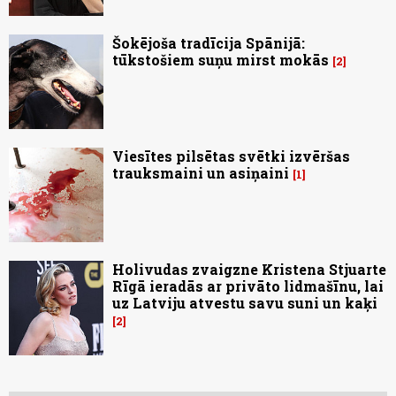
Šokējoša tradīcija Spānijā:
tūkstošiem suņu mirst mokās
2
Viesītes pilsētas svētki izvēršas
trauksmaini un asiņaini
1
Holivudas zvaigzne Kristena Stjuarte
Rīgā ieradās ar privāto lidmašīnu, lai
uz Latviju atvestu savu suni un kaķi
2