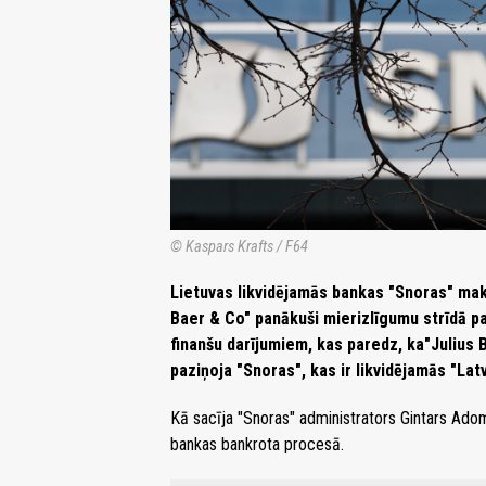
© Kaspars Krafts / F64
Lietuvas likvidējamās bankas "Snoras" ma
Baer & Co" panākuši mierizlīgumu strīdā pa
finanšu darījumiem, kas paredz, ka"Julius 
paziņoja "Snoras", kas ir likvidējamās "La
Kā sacīja "Snoras" administrators Gintars Ado
bankas bankrota procesā.