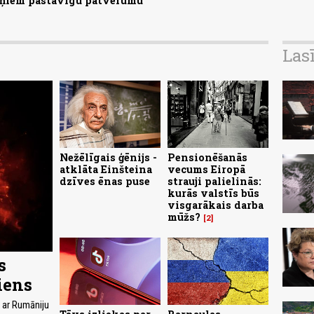
aiņiem pastāvīgu patvērumu
Las
Nežēlīgais ģēnijs -
Pensionēšanās
atklāta Einšteina
vecums Eiropā
dzīves ēnas puse
strauji palielinās:
kurās valstīs būs
visgarākais darba
mūžs?
2
s
iens
s ar Rumāniju