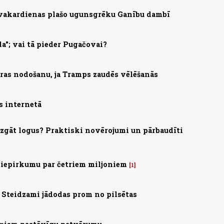
 vakardienas plašo ugunsgrēku Ganību dambī
la"; vai tā pieder Pugačovai?
ras nodošanu, ja Tramps zaudēs vēlēšanās
s internetā
mazgāt logus? Praktiski novērojumi un pārbaudīti
 iepirkumu par četriem miljoniem
1
Steidzami jādodas prom no pilsētas