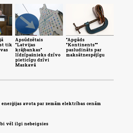
jā
Apsūdzētais
"Apgāds
st tik
"Latvijas
"Kontinents""
ivas
krājbankas"
pasludināts par
līdzīpašnieks dzīvo
maksātnespējīgu
pieticīgu dzīvi
Maskavā
as enerģijas avota par zemām elektrības cenām
bi vēl ilgi nebeigsies