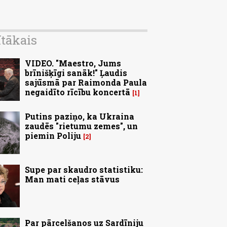
ītākais
VIDEO. "Maestro, Jums
brīnišķīgi sanāk!" Ļaudis
sajūsmā par Raimonda Paula
negaidīto rīcību koncertā
1
Putins paziņo, ka Ukraina
zaudēs "rietumu zemes", un
piemin Poliju
2
Supe par skaudro statistiku:
Man mati ceļas stāvus
Par pārcelšanos uz Sardīniju