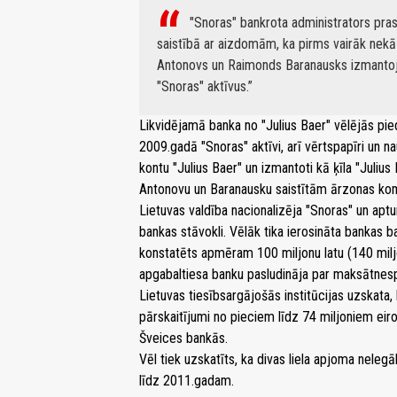
"Snoras" bankrota administrators pra
saistībā ar aizdomām, ka pirms vairāk nekā
Antonovs un Raimonds Baranausks izmantoja "
"Snoras" aktīvus.
Likvidējamā banka no "Julius Baer" vēlējās pied
2009.gadā "Snoras" aktīvi, arī vērtspapīri un na
kontu "Julius Baer" un izmantoti kā ķīla "Juli
Antonovu un Baranausku saistītām ārzonas komp
Lietuvas valdība nacionalizēja "Snoras" un apt
bankas stāvokli. Vēlāk tika ierosināta bankas ba
konstatēts apmēram 100 miljonu latu (140 milj
apgabaltiesa banku pasludināja par maksātnesp
Lietuvas tiesībsargājošās institūcijas uzskata,
pārskaitījumi no pieciem līdz 74 miljoniem eir
Šveices bankās.
Vēl tiek uzskatīts, ka divas liela apjoma neleg
līdz 2011.gadam.