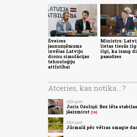
Šveices
Ministrs: Latvi
jaunuzņēmums
lietas tiesās ilg
izvēlas Latviju
ilgi, ka izaug d
dronu simulācijas
paaudzes
tehnoloģiju
attīstībai
Atceries, kas notika...?
2024.gads
Juris Ozoliņš: Bez lēta stabil
jāaizmirst
16
2024.gads
Jūrmalā pēc vētras smagie dar