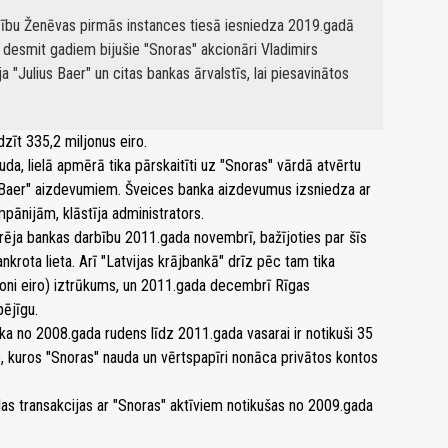
sību Ženēvas pirmās instances tiesā iesniedza 2019.gadā
 desmit gadiem bijušie "Snoras" akcionāri Vladimirs
Julius Baer" un citas bankas ārvalstīs, lai piesavinātos
zīt 335,2 miljonus eiro.
uda, lielā apmērā tika pārskaitīti uz "Snoras" vārdā atvērtu
us Baer" aizdevumiem. Šveices banka aizdevumus izsniedza ar
ānijām, klāstīja administrators.
urēja bankas darbību 2011.gada novembrī, bažījoties par šīs
nkrota lieta. Arī "Latvijas krājbankā" drīz pēc tam tika
oni eiro) iztrūkums, un 2011.gada decembrī Rīgas
ējīgu.
 ka no 2008.gada rudens līdz 2011.gada vasarai ir notikuši 35
o, kuros "Snoras" nauda un vērtspapīri nonāca privātos kontos
ālas transakcijas ar "Snoras" aktīviem notikušas no 2009.gada