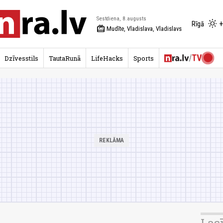
Sestdiena, 8.augusts
+
Rīgā
redeem
Mudīte, Vladislava, Vladislavs
Dzīvesstils
TautaRunā
LifeHacks
Sports