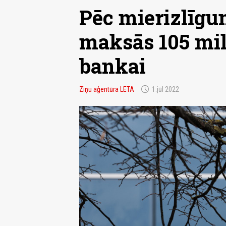
Pēc mierizlīgu
maksās 105 mil
bankai
schedule
Ziņu aģentūra LETA
1.jūl 2022