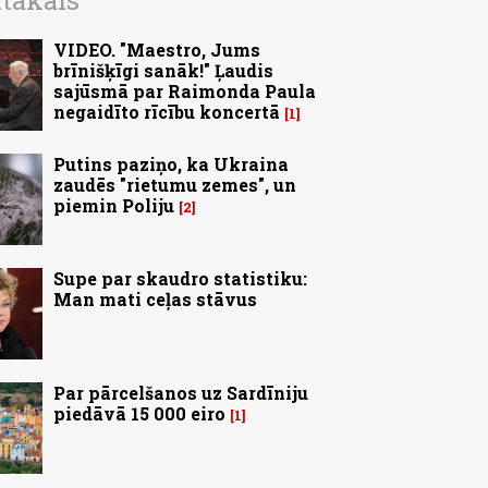
ītākais
VIDEO. "Maestro, Jums
brīnišķīgi sanāk!" Ļaudis
sajūsmā par Raimonda Paula
negaidīto rīcību koncertā
1
Putins paziņo, ka Ukraina
zaudēs "rietumu zemes", un
piemin Poliju
2
Supe par skaudro statistiku:
Man mati ceļas stāvus
Par pārcelšanos uz Sardīniju
piedāvā 15 000 eiro
1