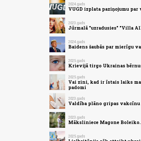
2024.gads
VUGD izplata paziņojumu par
2023.gads
Jūrmalā "uzradusies" "Villa Al
2024.gads
Baidens šaubās par mierīgu va
2025.gads
Krievijā tirgo Ukrainas bērnu
2025.gads
Vai zini, kad ir īstais laiks 
padomi
2023.gads
Valdība plāno gripas vakcīnu
2023.gads
Māksliniece Magone Boleiko. 
2025.gads