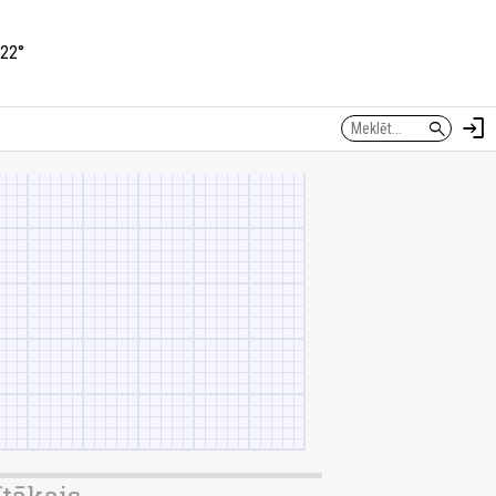
22°
login
search