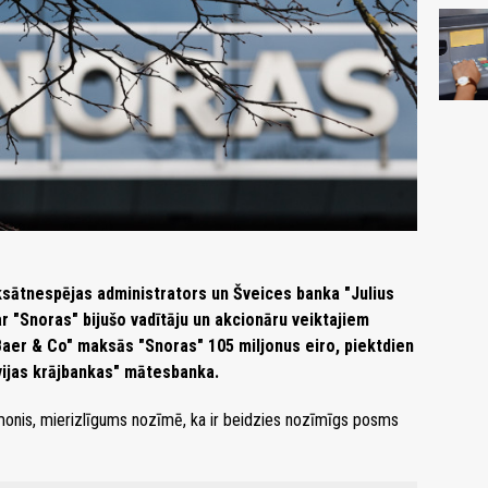
ksātnespējas administrators un Šveices banka "Julius
r "Snoras" bijušo vadītāju un akcionāru veiktajiem
Baer & Co" maksās "Snoras" 105 miljonus eiro, piektdien
tvijas krājbankas" mātesbanka.
monis, mierizlīgums nozīmē, ka ir beidzies nozīmīgs posms