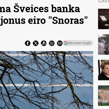
Las
ma Šveices banka
jonus eiro "Snoras"
Seko mums Google