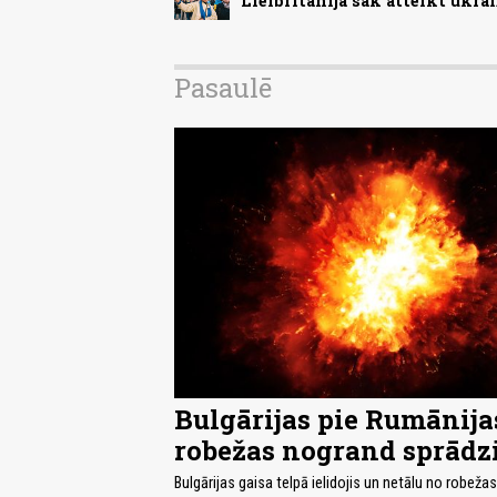
Lielbritānija sāk atteikt ukr
Pasaulē
Bulgārijas pie Rumānija
robežas nogrand sprādz
Bulgārijas gaisa telpā ielidojis un netālu no robeža