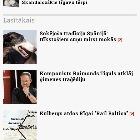
Skandalozākie līgavu tērpi
Lasītākais
Šokējoša tradīcija Spānijā:
tūkstošiem suņu mirst mokās
2
Komponists Raimonds Tiguls atklāj
ģimenes traģēdiju
Kulbergs atdos Rīgai "Rail Baltica"
2