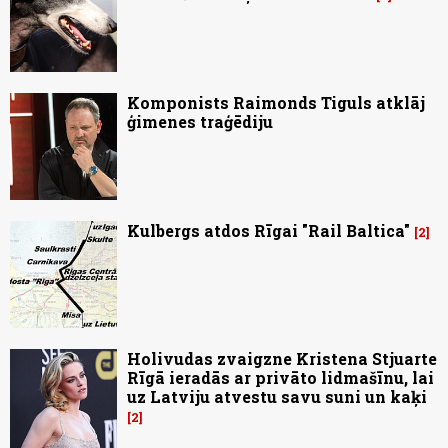
Komponists Raimonds Tiguls atklāj
ģimenes traģēdiju
Kulbergs atdos Rīgai "Rail Baltica"
2
Holivudas zvaigzne Kristena Stjuarte
Rīgā ieradās ar privāto lidmašīnu, lai
uz Latviju atvestu savu suni un kaķi
2