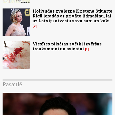
Holivudas zvaigzne Kristena Stjuarte
Rīgā ieradās ar privāto lidmašīnu, lai
uz Latviju atvestu savu suni un kaķi
2
Viesītes pilsētas svētki izvēršas
trauksmaini un asiņaini
1
Pasaulē