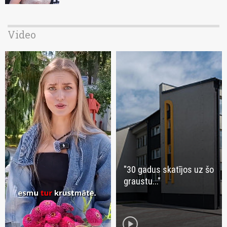
Video
"30 gadus skatījos uz šo
graustu..."
play_circle