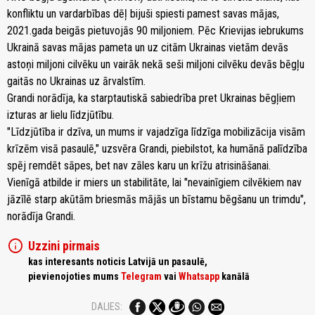
konfliktu un vardarbības dēļ bijuši spiesti pamest savas mājas,
2021.gada beigās pietuvojās 90 miljoniem. Pēc Krievijas iebrukums
Ukrainā savas mājas pameta un uz citām Ukrainas vietām devās
astoņi miljoni cilvēku un vairāk nekā seši miljoni cilvēku devās bēgļu
gaitās no Ukrainas uz ārvalstīm.
Grandi norādīja, ka starptautiskā sabiedrība pret Ukrainas bēgļiem
izturas ar lielu līdzjūtību.
"Līdzjūtība ir dzīva, un mums ir vajadzīga līdzīga mobilizācija visām
krīzēm visā pasaulē," uzsvēra Grandi, piebilstot, ka humānā palīdzība
spēj remdēt sāpes, bet nav zāles karu un krīžu atrisināšanai.
Vienīgā atbilde ir miers un stabilitāte, lai "nevainīgiem cilvēkiem nav
jāzīlē starp akūtām briesmās mājās un bīstamu bēgšanu un trimdu",
norādīja Grandi.
info
Uzzini pirmais
kas interesants noticis Latvijā un pasaulē,
pievienojoties mums
Telegram
vai
Whatsapp
kanālā
DALIES: