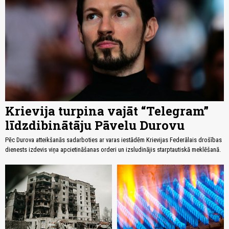
Krievija turpina vajāt “Telegram”
līdzdibinātāju Pāvelu Durovu
Pēc Durova atteikšanās sadarboties ar varas iestādēm Krievijas Federālais drošības
dienests izdevis viņa apcietināšanas orderi un izsludinājis starptautiskā meklēšanā.