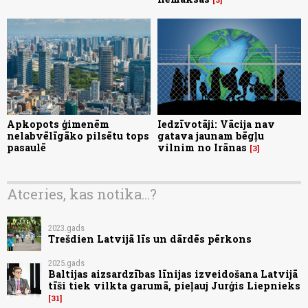
Apkopots ģimenēm
Iedzīvotāji: Vācija nav
nelabvēlīgāko pilsētu tops
gatava jaunam bēgļu
pasaulē
vilnim no Irānas
3
Atceries, kas notika...?
2023.gads
Trešdien Latvijā līs un dārdēs pērkons
2025.gads
Baltijas aizsardzības līnijas izveidošana Latvijā
tīši tiek vilkta garumā, pieļauj Jurģis Liepnieks
31