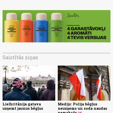
Saistītās ziņas
Lielbritānija gatava
Medijs: Polija bēgļus
uzņemt jaunus bēgļus
neuzņems un soda naudas
nemaksās
3