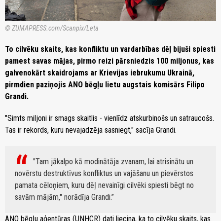
© ZUMAPRESS.com/Scanpix/Leta
To cilvēku skaits, kas konfliktu un vardarbības dēļ bijuši spiesti
pamest savas mājas, pirmo reizi pārsniedzis 100 miljonus, kas
galvenokārt skaidrojams ar Krievijas iebrukumu Ukrainā,
pirmdien paziņojis ANO bēgļu lietu augstais komisārs Filipo
Grandi.
"Simts miljoni ir smags skaitlis - vienlīdz atskurbinošs un satraucošs.
Tas ir rekords, kuru nevajadzēja sasniegt," sacīja Grandi.
"Tam jākalpo kā modinātāja zvanam, lai atrisinātu un
novērstu destruktīvus konfliktus un vajāšanu un pievērstos
pamata cēloņiem, kuru dēļ nevainīgi cilvēki spiesti bēgt no
savām mājām," norādīja Grandi.
ANO bēgļu aģentūras (UNHCR) dati liecina, ka to cilvēku skaits, kas