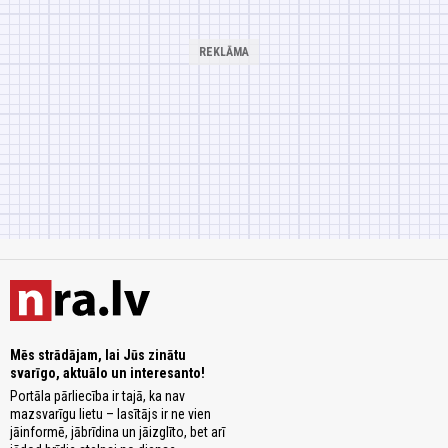
Mēs strādājam, lai Jūs zinātu
svarīgo, aktuālo un interesanto!
Portāla pārliecība ir tajā, ka nav
mazsvarīgu lietu – lasītājs ir ne vien
jāinformē, jābrīdina un jāizglīto, bet arī