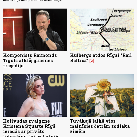
Komponists Raimonds
Kulbergs atdos Rīgai "Rail
Tiguls atklāj ģimenes
Baltica"
2
traģēdiju
Holivudas zvaigzne
Tuvākajā laikā viss
Kristena Stjuarte Rīgā
mainīsies četrām zodiaka
ieradās ar privāto
zīmēm
lidmašīnu, lai uz Latviju