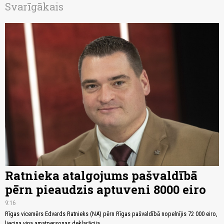
Svarīgākais
Ratnieka atalgojums pašvaldībā
pērn pieaudzis aptuveni 8000 eiro
9:16
Rīgas vicemērs Edvards Ratnieks (NA) pērn Rīgas pašvaldībā nopelnījis 72 000 eiro,
liecina viņa amatpersonas deklarācija.