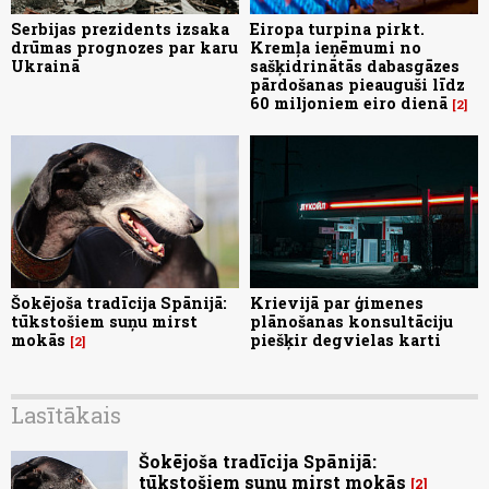
Serbijas prezidents izsaka
Eiropa turpina pirkt.
drūmas prognozes par karu
Kremļa ieņēmumi no
Ukrainā
sašķidrinātās dabasgāzes
pārdošanas pieauguši līdz
60 miljoniem eiro dienā
2
Šokējoša tradīcija Spānijā:
Krievijā par ģimenes
tūkstošiem suņu mirst
plānošanas konsultāciju
mokās
piešķir degvielas karti
2
Lasītākais
Šokējoša tradīcija Spānijā:
tūkstošiem suņu mirst mokās
2