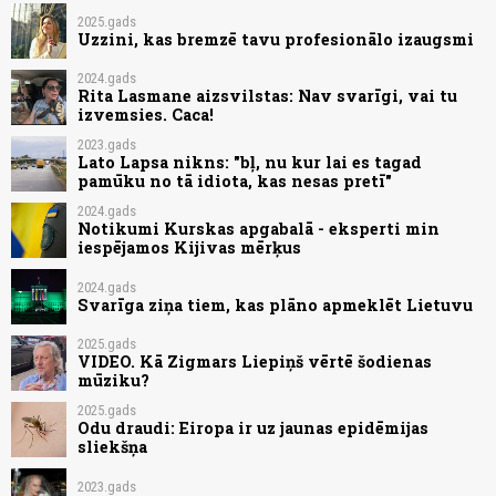
2025.gads
Uzzini, kas bremzē tavu profesionālo izaugsmi
2024.gads
Rita Lasmane aizsvilstas: Nav svarīgi, vai tu
izvemsies. Caca!
2023.gads
Lato Lapsa nikns: "bļ, nu kur lai es tagad
pamūku no tā idiota, kas nesas pretī"
2024.gads
Notikumi Kurskas apgabalā - eksperti min
iespējamos Kijivas mērķus
2024.gads
Svarīga ziņa tiem, kas plāno apmeklēt Lietuvu
2025.gads
VIDEO. Kā Zigmars Liepiņš vērtē šodienas
mūziku?
2025.gads
Odu draudi: Eiropa ir uz jaunas epidēmijas
sliekšņa
2023.gads