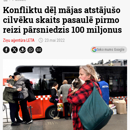
Konfliktu dēļ mājas atstājušo
cilvēku skaits pasaulē pirmo
reizi pārsniedzis 100 miljonus
schedule
Ziņu aģentūra LETA
23.mai 2022
Seko mums Google