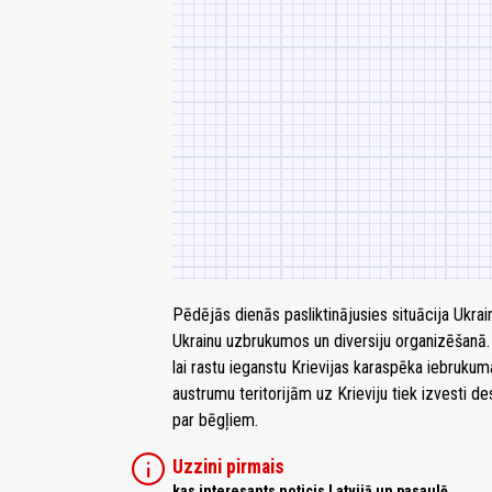
Pēdējās dienās pasliktinājusies situācija Ukrai
Ukrainu uzbrukumos un diversiju organizēšanā.
lai rastu ieganstu Krievijas karaspēka iebruku
austrumu teritorijām uz Krieviju tiek izvesti 
par bēgļiem.
info
Uzzini pirmais
kas interesants noticis Latvijā un pasaulē,