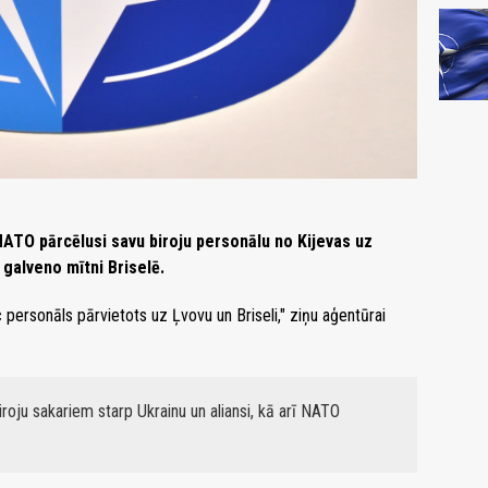
ATO pārcēlusi savu biroju personālu no Kijevas uz
 galveno mītni Briselē.
 personāls pārvietots uz Ļvovu un Briseli," ziņu aģentūrai
oju sakariem starp Ukrainu un aliansi, kā arī NATO