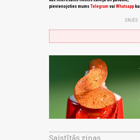
pievienojoties mums
Telegram
vai
Whatsapp
ka
DALIES:
Saistītās ziņas