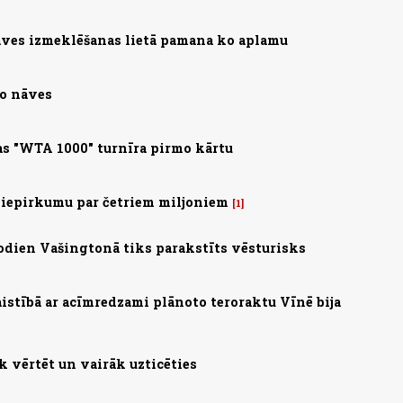
ves izmeklēšanas lietā pamana ko aplamu
no nāves
s "WTA 1000" turnīra pirmo kārtu
 iepirkumu par četriem miljoniem
1
 Šodien Vašingtonā tiks parakstīts vēsturisks
saistībā ar acīmredzami plānoto teroraktu Vīnē bija
 vērtēt un vairāk uzticēties