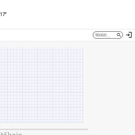
17°
login
search