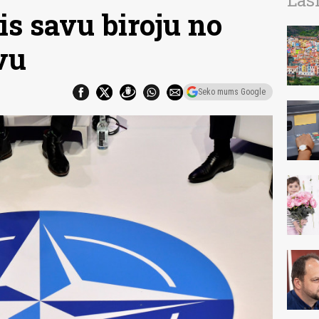
Las
is savu biroju no
vu
Seko mums Google