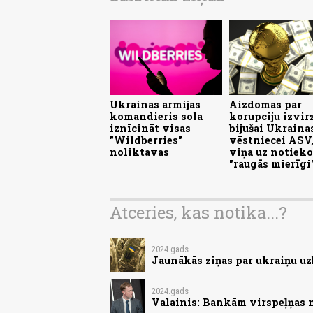
Ukrainas armijas
Aizdomas par
komandieris sola
korupciju izvir
iznīcināt visas
bijušai Ukraina
"Wildberries"
vēstniecei ASV,
noliktavas
viņa uz notieko
"raugās mierīgi
Atceries, kas notika...?
2024.gads
Jaunākās ziņas par ukraiņu uz
2024.gads
Valainis: Bankām virspeļņas 