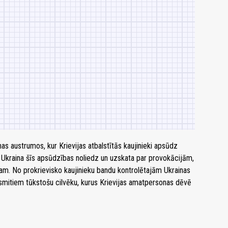
nas austrumos, kur Krievijas atbalstītās kaujinieki apsūdz
 Ukraina šīs apsūdzības noliedz un uzskata par provokācijām,
mam. No prokrievisko kaujinieku bandu kontrolētajām Ukrainas
desmitiem tūkstošu cilvēku, kurus Krievijas amatpersonas dēvē