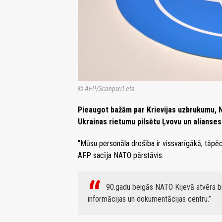
© AFP/Scanpix/Leta
Pieaugot bažām par Krievijas uzbrukumu, N
Ukrainas rietumu pilsētu Ļvovu un alianses
"Mūsu personāla drošība ir vissvarīgākā, tāpēc
AFP sacīja NATO pārstāvis.
90.gadu beigās NATO Kijevā atvēra bir
informācijas un dokumentācijas centru.