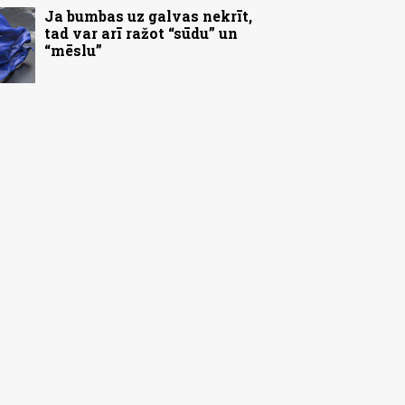
Ja bumbas uz galvas nekrīt,
tad var arī ražot “sūdu” un
“mēslu”