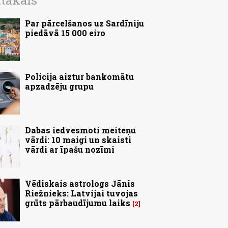
ītākais
Par pārcelšanos uz Sardīniju
piedāvā 15 000 eiro
Policija aiztur bankomātu
apzadzēju grupu
Dabas iedvesmoti meiteņu
vārdi: 10 maigi un skaisti
vārdi ar īpašu nozīmi
Vēdiskais astrologs Jānis
Riežnieks: Latvijai tuvojas
grūts pārbaudījumu laiks
2