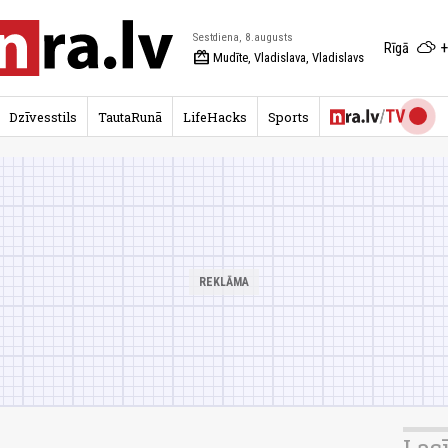
Sestdiena, 8.augusts
+
Rīgā
redeem
Mudīte, Vladislava, Vladislavs
Dzīvesstils
TautaRunā
LifeHacks
Sports