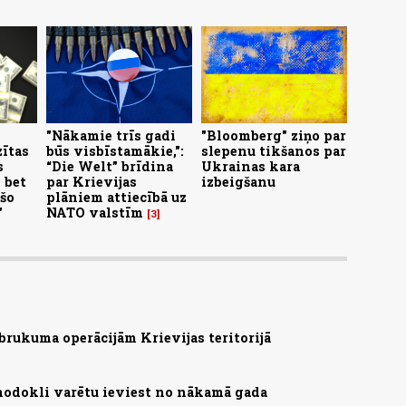
"Nākamie trīs gadi
"Bloomberg" ziņo par
zītas
būs visbīstamākie,":
slepenu tikšanos par
s
“Die Welt” brīdina
Ukrainas kara
 bet
par Krievijas
izbeigšanu
šo
plāniem attiecībā uz
"
NATO valstīm
3
brukuma operācijām Krievijas teritorijā
nodokli varētu ieviest no nākamā gada