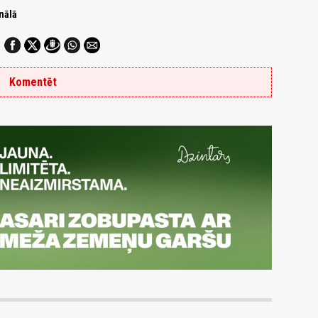
nālā
Komentēt