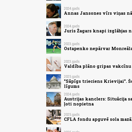
2024.gads
Annas Jansones vīrs viņas nā
2024.gads
Juris Žagars knapi izglābjas 
2023.gads
Ostapenko nepārvar Monreāla
2023.gads
Valdība plāno gripas vakcīnu
2025.gads
"Sāpīgs trieciens Krievijai".
līgums
2024.gads
Austrijas kanclers: Situācija 
ļoti nopietna
2025.gads
CFLA fondu apguvē sola mazāk