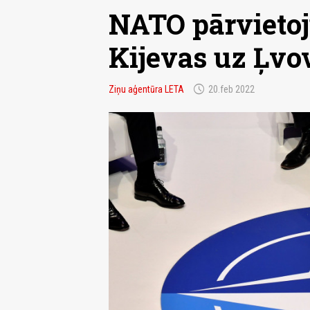
NATO pārvietoj
Kijevas uz Ļvo
schedule
Ziņu aģentūra LETA
20.feb 2022