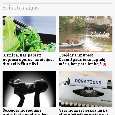
Saistītās ziņas
Slimība, kas parasti
Traģēdija uz upes!
neprasa upurus, izraisījusi
Desmitgadnieks izglābj
divu cilvēku nāvi
māsu, bet pats iet bojā
1
Šokējošs noziegums:
Vīrs nomirst seksa laikā;
grūtnieci nogalina, bet
slimnīcā sākas strīds par