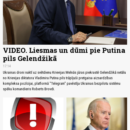
VIDEO. Liesmas un dūmi pie Putina
pils Gelendžikā
17:14
Ukrainas droni naktī uz svētdienu Krievijas Melnās jūras piekrastē Gelendžikā netālu
no Krievijas diktatora Vladimira Putina pils trāpījuši pretgaisa aizsardzības
kompleksa pozīcijai, platformā "Telegram" pavēstīja Ukrainas bezpilotu sistēmu
spēku komandieris Roberts Brovdi.