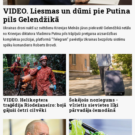
VIDEO. Liesmas un dūmi pie Putina
pils Gelendžikā
Ukrainas droni naktī uz svētdienu Krievijas Melnās jūras piekrastē Gelendžikā netālu
no Krievijas diktatora Vladimira Putina pils trāpījuši pretgaisa aizsardzības
kompleksa pozīcijai, platformā "Telegram" pavēstīja Ukrainas bezpilotu sistēmu
spēku komandieris Roberts Brovdi.
VIDEO. Helikoptera
Šokējošs noziegums -
traģēdija Riodežaneiro: bojā
vīrietis sievietes līķi
gājuši četri cilvēki
pārvadāja čemodānā