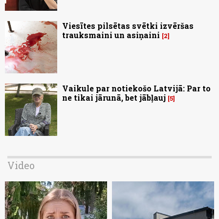
Viesītes pilsētas svētki izvēršas
trauksmaini un asiņaini
2
Vaikule par notiekošo Latvijā: Par to
ne tikai jārunā, bet jābļauj
5
Video