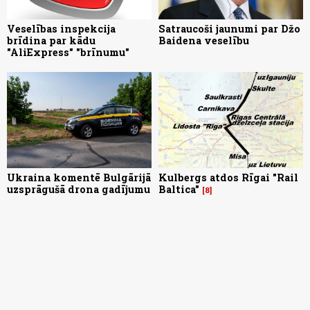
Veselības inspekcija
Satraucoši jaunumi par Džo
brīdina par kādu
Baidena veselību
"AliExpress" "brīnumu"
Ukraina komentē Bulgārijā
Kulbergs atdos Rīgai "Rail
uzsprāgušā drona gadījumu
Baltica"
8