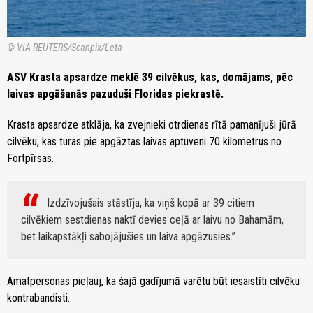
© VIA REUTERS/Scanpix/Leta
ASV Krasta apsardze meklē 39 cilvēkus, kas, domājams, pēc
laivas apgāšanās pazuduši Floridas piekrastē.
Krasta apsardze atklāja, ka zvejnieki otrdienas rītā pamanījuši jūrā
cilvēku, kas turas pie apgāztas laivas aptuveni 70 kilometrus no
Fortpīrsas.
Izdzīvojušais stāstīja, ka viņš kopā ar 39 citiem
cilvēkiem sestdienas naktī devies ceļā ar laivu no Bahamām,
bet laikapstākļi sabojājušies un laiva apgāzusies.
Amatpersonas pieļauj, ka šajā gadījumā varētu būt iesaistīti cilvēku
kontrabandisti.