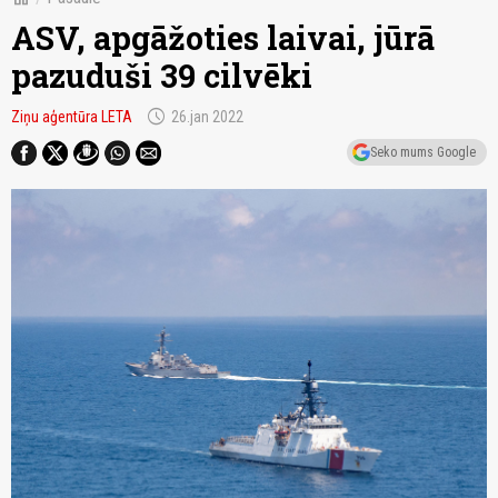
ASV, apgāžoties laivai, jūrā
pazuduši 39 cilvēki
schedule
Ziņu aģentūra LETA
26.jan 2022
Seko mums Google