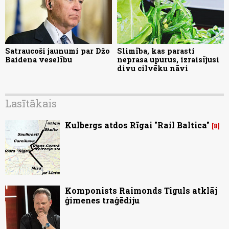
Satraucoši jaunumi par Džo
Slimība, kas parasti
Baidena veselību
neprasa upurus, izraisījusi
divu cilvēku nāvi
Lasītākais
Kulbergs atdos Rīgai "Rail Baltica"
8
Komponists Raimonds Tiguls atklāj
ģimenes traģēdiju