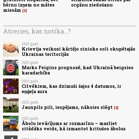
bērnu izņem no mātes
orgānu ziedošanu
miesām
2
Atceries, kas notika...?
2023.gads
Krievija veikusi kārtējo cinisko soli okupētajās
Ukrainas teritorijās
2023.gads
Marks Feigins prognozē, kad Ukrainā beigsies
karadarbība
2025.gads
Cilvēkiem, kas dzimuši šajos 4 datumos, ir
eņģeļa aura
2023.gads
Jaunpils pili, iespējams, nāksies slēgt
2
2025.gads
Ābolu ievārījums ar rozmarīnu – mazliet
citādāks veids, kā izmantot kritušos ābolus