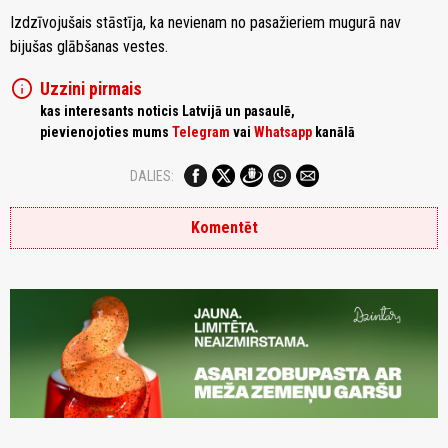
Izdzīvojušais stāstīja, ka nevienam no pasažieriem mugurā nav
bijušas glābšanas vestes.
info
Uzzini pirmais
kas interesants noticis Latvijā un pasaulē,
pievienojoties mums
Telegram
vai
Whatsapp
kanālā
DALIES:
Komentēt