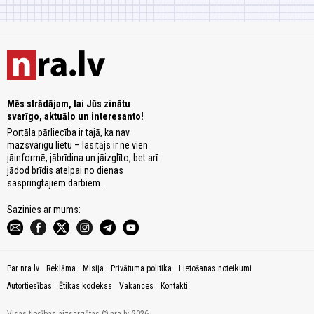
Mēs strādājam, lai Jūs zinātu
svarīgo, aktuālo un interesanto!
Portāla pārliecība ir tajā, ka nav
mazsvarīgu lietu – lasītājs ir ne vien
jāinformē, jābrīdina un jāizglīto, bet arī
jādod brīdis atelpai no dienas
saspringtajiem darbiem.
Sazinies ar mums:
Par nra.lv
Reklāma
Misija
Privātuma politika
Lietošanas noteikumi
Autortiesības
Ētikas kodekss
Vakances
Kontakti
Visas tiesības aizsargātas © nra.lv, 2026