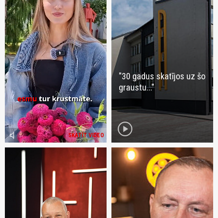
"30 gadus skatījos uz šo
graustu..."
play_circle
volume_mute
SKATĪT VIDEO