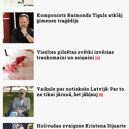
Komponists Raimonds Tiguls atklāj
ģimenes traģēdiju
Viesītes pilsētas svētki izvēršas
trauksmaini un asiņaini
2
Vaikule par notiekošo Latvijā: Par to
ne tikai jārunā, bet jābļauj
5
Holivudas zvaigzne Kristena Stjuarte