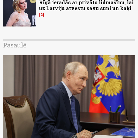
Rīgā ieradās ar privāto lidmašīnu, lai
uz Latviju atvestu savu suni un kaķi
2
Pasaulē