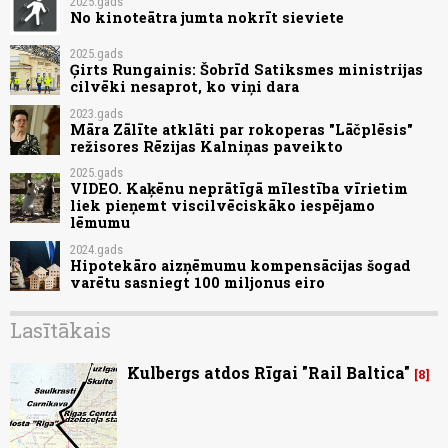
2025.gads
No kinoteātra jumta nokrīt sieviete
2025.gads
Ģirts Rungainis: Šobrīd Satiksmes ministrijas
cilvēki nesaprot, ko viņi dara
2023.gads
Māra Zālīte atklāti par rokoperas "Lāčplēsis"
režisores Rēzijas Kalniņas paveikto
2025.gads
VIDEO. Kaķēnu neprātīgā mīlestība vīrietim
liek pieņemt viscilvēciskāko iespējamo
lēmumu
2024.gads
Hipotekāro aizņēmumu kompensācijas šogad
varētu sasniegt 100 miljonus eiro
Lasītākais
Kulbergs atdos Rīgai "Rail Baltica"
8