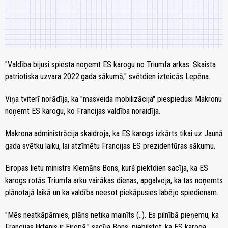
"Valdība bijusi spiesta noņemt ES karogu no Triumfa arkas. Skaista
patriotiska uzvara 2022.gada sākumā," svētdien izteicās Lepēna.
Viņa tviterī norādīja, ka "masveida mobilizācija" piespiedusi Makronu
noņemt ES karogu, ko Francijas valdība noraidīja.
Makrona administrācija skaidroja, ka ES karogs izkārts tikai uz Jaunā
gada svētku laiku, lai atzīmētu Francijas ES prezidentūras sākumu.
Eiropas lietu ministrs Klemāns Bons, kurš piektdien sacīja, ka ES
karogs rotās Triumfa arku vairākas dienas, apgalvoja, ka tas noņemts
plānotajā laikā un ka valdība neesot piekāpusies labējo spiedienam.
"Mēs neatkāpāmies, plāns netika mainīts (..). Es pilnībā pieņemu, ka
Francijas liktenis ir Eiropā," sacīja Bons, piebilstot, ka ES karoga