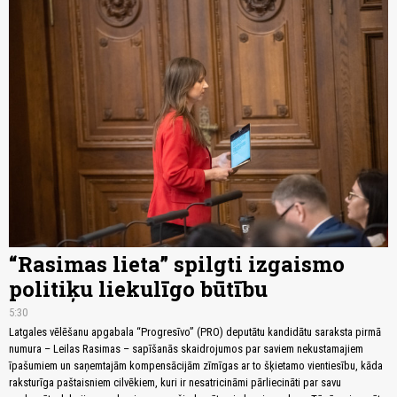
“Rasimas lieta” spilgti izgaismo
politiķu liekulīgo būtību
5:30
Latgales vēlēšanu apgabala “Progresīvo” (PRO) deputātu kandidātu saraksta pirmā
numura – Leilas Rasimas – sapīšanās skaidrojumos par saviem nekustamajiem
īpašumiem un saņemtajām kompensācijām zīmīgas ar to šķietamo vientiesību, kāda
raksturīga paštaisniem cilvēkiem, kuri ir nesatricināmi pārliecināti par savu