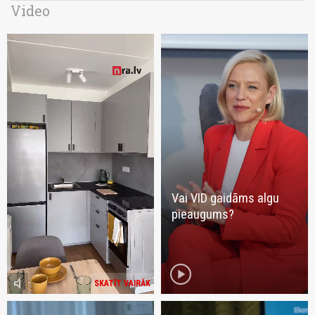
Video
Vai VID gaidāms algu
pieaugums?
play_circle
volume_mute
SKATĪT VAIRĀK