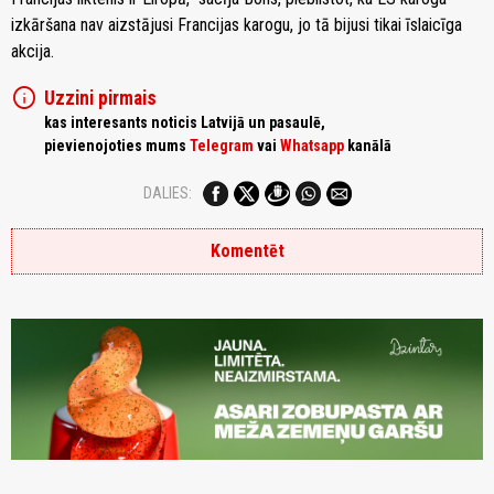
izkāršana nav aizstājusi Francijas karogu, jo tā bijusi tikai īslaicīga
akcija.
info
Uzzini pirmais
kas interesants noticis Latvijā un pasaulē,
pievienojoties mums
Telegram
vai
Whatsapp
kanālā
DALIES:
Komentēt