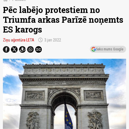
Pēc labējo protestiem no
Triumfa arkas Parīzē noņemts
ES karogs
schedule
Ziņu aģentūra LETA
3.jan 2022
Seko mums Google