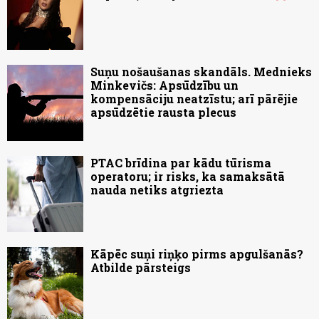
Suņu nošaušanas skandāls. Mednieks
Minkevičs: Apsūdzību un
kompensāciju neatzīstu; arī pārējie
apsūdzētie rausta plecus
PTAC brīdina par kādu tūrisma
operatoru; ir risks, ka samaksātā
nauda netiks atgriezta
Kāpēc suņi riņķo pirms apgulšanās?
Atbilde pārsteigs