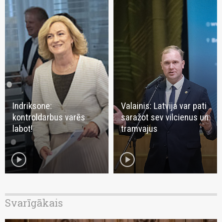
Indriksone:
Valainis: Latvija var pati
kontroldarbus varēs
saražot sev vilcienus un
labot!
tramvajus
play_circle
play_circle
Svarīgākais