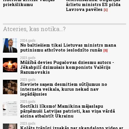
priekšlikumu
ārlietu ministrs ES pilda
Lavrova pavēles
1
Atceries, kas notika...?
2024.gads
No baltiešiem tikai Lietuvas ministrs mana
putinismu atbrīvoto ieslodzīto runās
5
2023.gads
Mūžībā devies Pugačovas dziesmu autors -
Jēkabpilī dzimušais komponists Valērijs
Razumovskis
2023.gads
Sieviete saņem desmitiem sūtījumus no
interneta veikala, kurus nekad nav
iegādājusies
2025.gads
Soctīkli līksmo! Mamikina mājaslapu
pārņēmuši Latvijas patrioti, kas viņa vārdā
aicina atbalstīt Ukrainu
2023.gads
Kolāts trāpīgi izsakās par skandalozo video ar