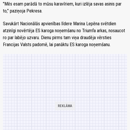
"Mēs esam parādā to mūsu karavīriem, kuri izlēja savas asinis par
to," paziņoja Pekresa.
Savukārt Nacionālās apvienības līdere Marina Lepēna svētdien
atzinīgi novērtēja ES karoga noņemšanu no Triumfa arkas, nosaucot
ro par labējo uzvaru. Dienu pirms tam viņa draudēja vērsties
Francijas Valsts padomē, lai panāktu ES karoga noņemšanu.