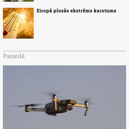
Eiropā plosās ekstrēms karstums
Pasaulē