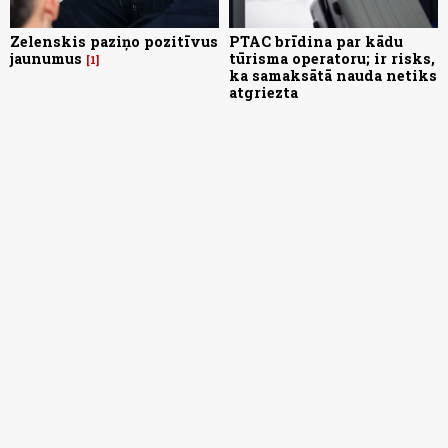
Zelenskis paziņo pozitīvus
PTAC brīdina par kādu
jaunumus
tūrisma operatoru; ir risks,
1
ka samaksātā nauda netiks
atgriezta