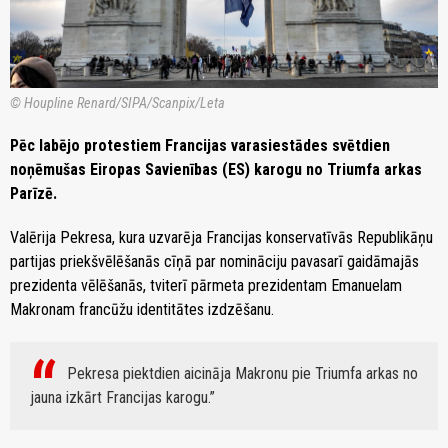
© Houpline Renard/SIPA/Scanpix/Leta
Pēc labējo protestiem Francijas varasiestādes svētdien
noņēmušas Eiropas Savienības (ES) karogu no Triumfa arkas
Parīzē.
Valērija Pekresa, kura uzvarēja Francijas konservatīvās Republikāņu
partijas priekšvēlēšanās cīņā par nomināciju pavasarī gaidāmajās
prezidenta vēlēšanās, tviterī pārmeta prezidentam Emanuelam
Makronam francūžu identitātes izdzēšanu.
Pekresa piektdien aicināja Makronu pie Triumfa arkas no
jauna izkārt Francijas karogu.