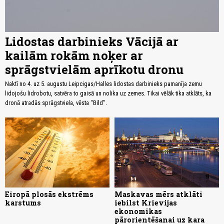
Lidostas darbinieks Vācijā ar
kailām rokām noķer ar
sprāgstvielām aprīkotu dronu
Naktī no 4. uz 5. augustu Leipcigas/Halles lidostas darbinieks pamanīja zemu
lidojošu lidrobotu, satvēra to gaisā un nolika uz zemes. Tikai vēlāk tika atklāts, ka
dronā atradās sprāgstviela, vēsta “Bild”.
Eiropā plosās ekstrēms
Maskavas mērs atklāti
karstums
iebilst Krievijas
ekonomikas
pārorientēšanai uz kara