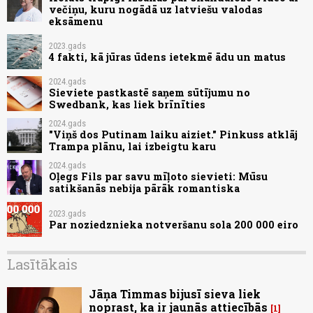
večiņu, kuru nogādā uz latviešu valodas
eksāmenu
2023.gads
4 fakti, kā jūras ūdens ietekmē ādu un matus
2024.gads
Sieviete pastkastē saņem sūtījumu no
Swedbank, kas liek brīnīties
2024.gads
"Viņš dos Putinam laiku aiziet." Pinkuss atklāj
Trampa plānu, lai izbeigtu karu
2024.gads
Oļegs Fils par savu mīļoto sievieti: Mūsu
satikšanās nebija pārāk romantiska
2023.gads
Par noziedznieka notveršanu sola 200 000 eiro
Lasītākais
Jāņa Timmas bijusī sieva liek
noprast, ka ir jaunās attiecībās
1