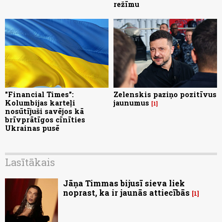
režīmu
"Financial Times":
Zelenskis paziņo pozitīvus
Kolumbijas karteļi
jaunumus
1
nosūtījuši savējos kā
brīvprātīgos cīnīties
Ukrainas pusē
Lasītākais
Jāņa Timmas bijusī sieva liek
noprast, ka ir jaunās attiecībās
1