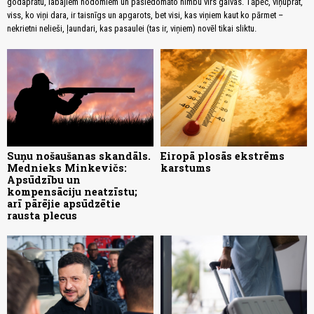
godaprātu, labajiem nodomiem un pašiedomāto nimbu virs galvas. Tāpēc, viņuprāt,
viss, ko viņi dara, ir taisnīgs un apgarots, bet visi, kas viņiem kaut ko pārmet –
nekrietni nelieši, ļaundari, kas pasaulei (tas ir, viņiem) novēl tikai sliktu.
Suņu nošaušanas skandāls.
Eiropā plosās ekstrēms
Mednieks Minkevičs:
karstums
Apsūdzību un
kompensāciju neatzīstu;
arī pārējie apsūdzētie
rausta plecus