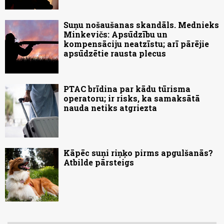
Suņu nošaušanas skandāls. Mednieks
Minkevičs: Apsūdzību un
kompensāciju neatzīstu; arī pārējie
apsūdzētie rausta plecus
PTAC brīdina par kādu tūrisma
operatoru; ir risks, ka samaksātā
nauda netiks atgriezta
Kāpēc suņi riņķo pirms apgulšanās?
Atbilde pārsteigs