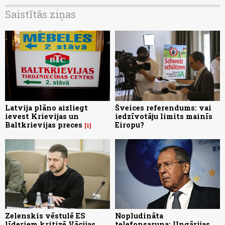
Saistītās ziņas
Latvija plāno aizliegt
Šveices referendums: vai
ievest Krievijas un
iedzīvotāju limits mainīs
Baltkrievijas preces
Eiropu?
1
Zelenskis vēstulē ES
Nopludināta
līderiem kritizē Vācijas
telefonsaruna: Ungārijas