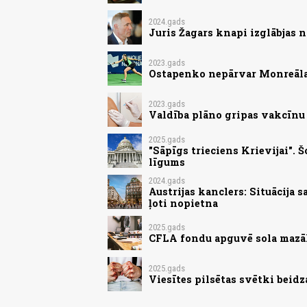
2024.gads
Juris Žagars knapi izglābjas 
2023.gads
Ostapenko nepārvar Monreāla
2023.gads
Valdība plāno gripas vakcīnu
2025.gads
"Sāpīgs trieciens Krievijai".
līgums
2024.gads
Austrijas kanclers: Situācija 
ļoti nopietna
2025.gads
CFLA fondu apguvē sola mazāk
2025.gads
Viesītes pilsētas svētki beid