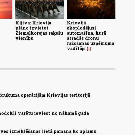
Kijiva: Krievija
Krievijā
plāno izvietot
eksplodējusi
Ziemeļkorejas raķešu
automašīna, kurā
vienību
atradās dronu
ražošanas uzņēmuma
vadītājs
1
brukuma operācijām Krievijas teritorijā
nodokli varētu ieviest no nākamā gada
ves izmeklēšanas lietā pamana ko aplamu