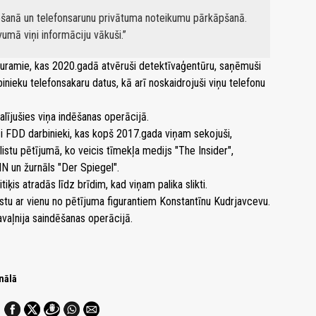
tošanā un telefonsarunu privātuma noteikumu pārkāpšanā.
vumā viņi informāciju vākuši.
uramie, kas 2020.gadā atvēruši detektīvaģentūru, saņēmuši
nieku telefonsakaru datus, kā arī noskaidrojuši viņu telefonu
alījušies viņa indēšanas operācijā.
oņi FDD darbinieki, kas kopš 2017.gada viņam sekojuši,
istu pētījumā, ko veicis tīmekļa medijs "The Insider",
NN un žurnāls "Der Spiegel".
iķis atradās līdz brīdim, kad viņam palika slikti.
kstu ar vienu no pētījuma figurantiem Konstantīnu Kudrjavcevu.
Navaļnija saindēšanas operācijā.
nālā