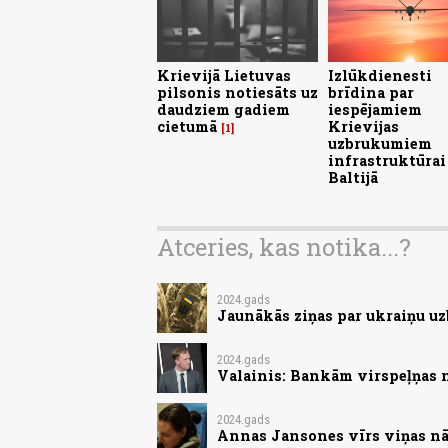
Krievijā Lietuvas
Izlūkdienesti
pilsonis notiesāts uz
brīdina par
daudziem gadiem
iespējamiem
cietumā
Krievijas
1
uzbrukumiem
infrastruktūrai
Baltijā
Atceries, kas notika...?
2024.gads
Jaunākās ziņas par ukraiņu uz
2024.gads
Valainis: Bankām virspeļņas 
2024.gads
Annas Jansones vīrs viņas nā