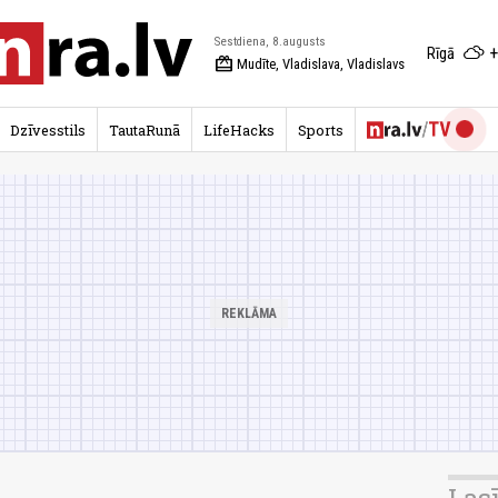
Sestdiena, 8.augusts
+
Rīgā
redeem
Mudīte, Vladislava, Vladislavs
Dzīvesstils
TautaRunā
LifeHacks
Sports