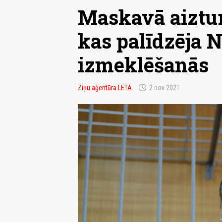
Maskavā aizturē
kas palīdzēja N
izmeklēšanās
schedule
Ziņu aģentūra LETA
2.nov 2021