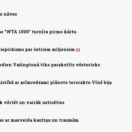
no nāves
s "WTA 1000" turnīra pirmo kārtu
 iepirkumu par četriem miljoniem
1
 Šodien Vašingtonā tiks parakstīts vēsturisks
saistībā ar acīmredzami plānoto teroraktu Vīnē bija
 vērtēt un vairāk uzticēties
zas ar masveida kautiņu un traumām