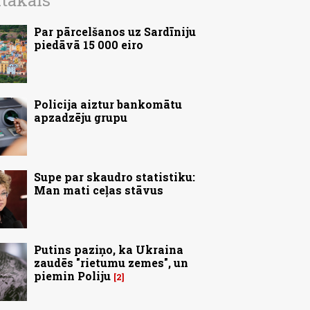
ītākais
Par pārcelšanos uz Sardīniju
piedāvā 15 000 eiro
Policija aiztur bankomātu
apzadzēju grupu
Supe par skaudro statistiku:
Man mati ceļas stāvus
Putins paziņo, ka Ukraina
zaudēs "rietumu zemes", un
piemin Poliju
2