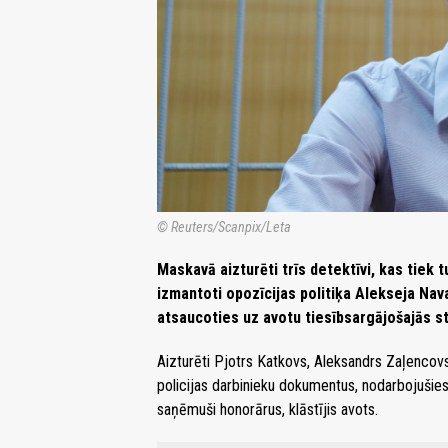
© Reuters/Scanpix/Leta
Maskavā aizturēti trīs detektīvi, kas tiek 
izmantoti opozīcijas politiķa Alekseja Nav
atsaucoties uz avotu tiesībsargājošajās s
Aizturēti Pjotrs Katkovs, Aleksandrs Zaļencovs 
policijas darbinieku dokumentus, nodarbojušie
saņēmuši honorārus, klāstījis avots.