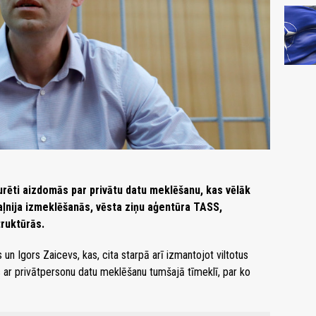
turēti aizdomās par privātu datu meklēšanu, kas vēlāk
aļnija izmeklēšanās, vēsta ziņu aģentūra TASS,
truktūrās.
un Igors Zaicevs, kas, cita starpā arī izmantojot viltotus
s ar privātpersonu datu meklēšanu tumšajā tīmeklī, par ko