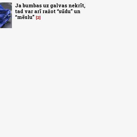
Ja bumbas uz galvas nekrīt,
tad var arī ražot “sūdu” un
“mēslu”
2