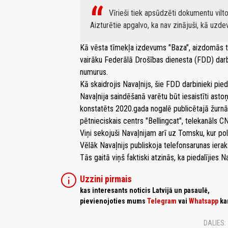
Vīrieši tiek apsūdzēti dokumentu vil
Aizturētie apgalvo, ka nav zinājuši, kā uzde
Kā vēsta tīmekļa izdevums "Baza", aizdomās t
vairāku Federālā Drošības dienesta (FDD) darbi
numurus.
Kā skaidrojis Navaļnijs, šie FDD darbinieki pied
Navaļnija saindēšanā varētu būt iesaistīti ast
konstatēts 2020.gada nogalē publicētajā žurnāl
pētnieciskais centrs "Bellingcat", telekanāls C
Viņi sekojuši Navaļnijam arī uz Tomsku, kur polit
Vēlāk Navaļnijs publiskoja telefonsarunas iera
Tās gaitā viņš faktiski atzinās, ka piedalījies 
info
Uzzini pirmais
kas interesants noticis Latvijā un pasaulē,
pievienojoties mums
Telegram
vai
Whatsapp
ka
DALIES: