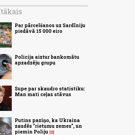
ītākais
Par pārcelšanos uz Sardīniju
piedāvā 15 000 eiro
Policija aiztur bankomātu
apzadzēju grupu
Supe par skaudro statistiku:
Man mati ceļas stāvus
Putins paziņo, ka Ukraina
zaudēs "rietumu zemes", un
piemin Poliju
2