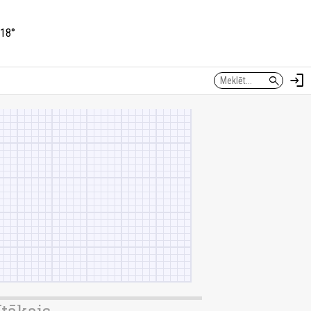
18°
login
search