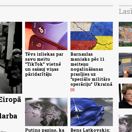
Las
Tēvs izliekas par
Barnaulas
savu meitu
maniaks pēc 11
“TikTok” vietnē
meiteņu
un sašauj viņas
nogalināšanas
pāridarītāju
prasījies uz
“speciālo militāro
operāciju” Ukrainā
1
Eiropā
darba
Putins paziņo, ka
Bens Latkovskis: