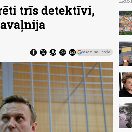
Las
ti trīs detektīvi,
avaļnija
Seko mums Google