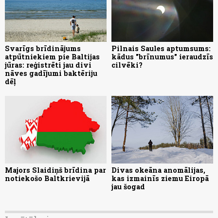
Svarīgs brīdinājums
Pilnais Saules aptumsums:
atpūtniekiem pie Baltijas
kādus "brīnumus" ieraudzīs
jūras: reģistrēti jau divi
cilvēki?
nāves gadījumi baktēriju
dēļ
Majors Slaidiņš brīdina par
Divas okeāna anomālijas,
notiekošo Baltkrievijā
kas izmainīs ziemu Eiropā
jau šogad