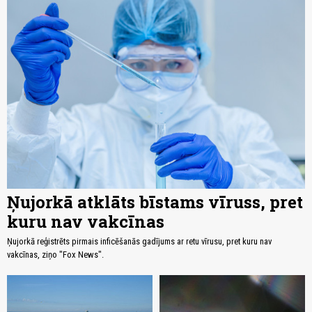
Ņujorkā atklāts bīstams vīruss, pret
kuru nav vakcīnas
Ņujorkā reģistrēts pirmais inficēšanās gadījums ar retu vīrusu, pret kuru nav
vakcīnas, ziņo "Fox News".