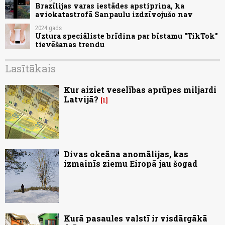
Brazīlijas varas iestādes apstiprina, ka
aviokatastrofā Sanpaulu izdzīvojušo nav
2024.gads
Uztura speciāliste brīdina par bīstamu "TikTok"
tievēšanas trendu
Lasītākais
Kur aiziet veselības aprūpes miljardi
Latvijā?
1
Divas okeāna anomālijas, kas
izmainīs ziemu Eiropā jau šogad
Kurā pasaules valstī ir visdārgākā