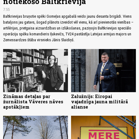
notiekošo Baltkrievijā
7:55
Baltkrievijas bruņotie spēki Gomeļas apgabalā veido jaunu desanta brigādi. Viens
bataljons jau gatavs, šogad plānots izveidot vēl vienu, kā arī pievienotās vienības –
artilērijas, pretgaisa aizsardzības un izlūkošanas, paziņojis Baltkrievijas speciālo
operāciju spēku komandieris Iļukevičs, TV24 pastāstīja Latvijas armijas majors un
Zemessardzes štāba virsnieks Jānis Slaidiņš.
Zināmas detaļas par
Zalužnijs: Eiropai
žurnālista Vāveres nāves
vajadzīga jauna militārā
apstākļiem
alianse