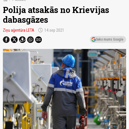
Polija atsakās no Krievijas
dabasgāzes
schedule
Ziņu aģentūra LETA
14.sep 2021
Seko mums Google