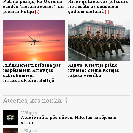
Putins paziņo, ka Ukraina
Krievijā Lietuvas pilsonis
zaudēs "rietumu zemes", un
notiesāts uz daudziem
piemin Poliju
gadiem cietumā
6
1
Izlūkdienesti brīdina par
Kijiva: Krievija plāno
iespējamiem Krievijas
izvietot Ziemeļkorejas
uzbrukumiem
raķešu vienību
infrastruktūrai Baltijā
Atceries, kas notika...?
2025.gads
Atdzīvināta pēc nāves: Nikolas šokējošais
stāsts
2023.gads