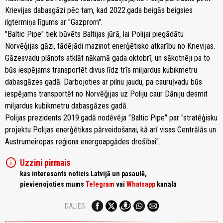
Krievijas dabasgāzi pēc tam, kad 2022.gada beigās beigsies
ilgtermiņa līgums ar "Gazprom".
"Baltic Pipe" tiek būvēts Baltijas jūrā, lai Polijai piegādātu
Norvēģijas gāzi, tādējādi mazinot enerģētisko atkarību no Krievijas.
Gāzesvadu plānots atklāt nākamā gada oktobrī, un sākotnēji pa to
būs iespējams transportēt divus līdz trīs miljardus kubikmetru
dabasgāzes gadā. Darbojoties ar pilnu jaudu, pa cauruļvadu būs
iespējams transportēt no Norvēģijas uz Poliju caur Dāniju desmit
miljardus kubikmetru dabasgāzes gadā.
Polijas prezidents 2019.gadā nodēvēja "Baltic Pipe" par "stratēģisku
projektu Polijas enerģētikas pārveidošanai, kā arī visas Centrālās un
Austrumeiropas reģiona energoapgādes drošībai".
info
Uzzini pirmais
kas interesants noticis Latvijā un pasaulē,
pievienojoties mums
Telegram
vai
Whatsapp
kanālā
DALIES: