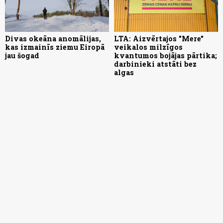
Divas okeāna anomālijas,
LTA: Aizvērtajos "Mere"
kas izmainīs ziemu Eiropā
veikalos milzīgos
jau šogad
kvantumos bojājas pārtika;
darbinieki atstāti bez
algas