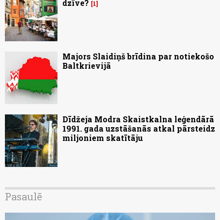
dzīve?
1
Majors Slaidiņš brīdina par notiekošo
Baltkrievijā
Dīdžeja Modra Skaistkalna leģendārā
1991. gada uzstāšanās atkal pārsteidz
miljoniem skatītāju
Pasaulē