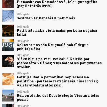
Piemaskavas Domodedovā liels ugunsgrēks
[papildinitās 09:20]
2024.gads
Sestdien laikapstākļi nelutinās
2025.gads
Pati bīstamākā vieta mājās pērkona negaisa
laikā
2024.gads
Ķekavas novada Daugmalē naktī degusi
publiska ēka
2023.gads
"Sāku bļaut pa visu veikalu," Kairišs par
pieredzēto Viļānos; viņš baidoties par ģimenes
drošību
2024.gads
Latvijas Radio personībai nepieciešama
palīdzība - jau trešo reizi jāuzsāk cīņa ir vēzi;
valsts atbalstu atteikusi
2023.gads
Remontdarbu dēļ Dobelē slēgts Viestura ielas
posms
2024.gads