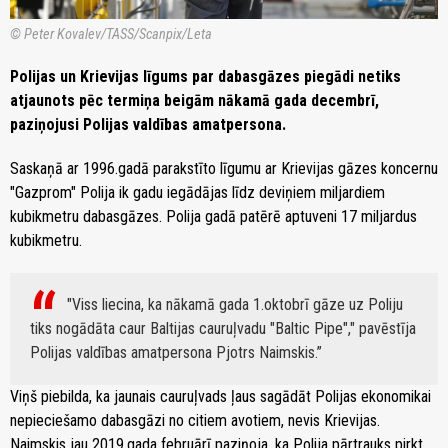
© Peter Kovalev/TASS/Scanpix/Leta
Polijas un Krievijas līgums par dabasgāzes piegādi netiks
atjaunots pēc termiņa beigām nākamā gada decembrī,
paziņojusi Polijas valdības amatpersona.
Saskaņā ar 1996.gadā parakstīto līgumu ar Krievijas gāzes koncernu
"Gazprom" Polija ik gadu iegādājas līdz deviņiem miljardiem
kubikmetru dabasgāzes. Polija gadā patērē aptuveni 17 miljardus
kubikmetru.
"Viss liecina, ka nākamā gada 1.oktobrī gāze uz Poliju
tiks nogādāta caur Baltijas cauruļvadu "Baltic Pipe"," pavēstīja
Polijas valdības amatpersona Pjotrs Naimskis.
Viņš piebilda, ka jaunais cauruļvads ļaus sagādāt Polijas ekonomikai
nepieciešamo dabasgāzi no citiem avotiem, nevis Krievijas.
Naimskis jau 2019.gada februārī paziņoja, ka Polija pārtrauks pirkt