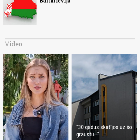
Baltkrievijā
Video
"30 gadus skatījos uz šo
graustu..."