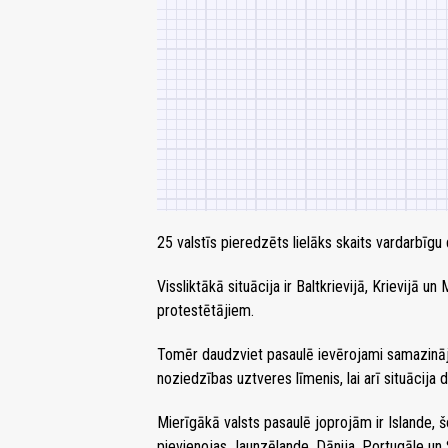
25 valstīs pieredzēts lielāks skaits vardarbīgu
Vissliktākā situācija ir Baltkrievijā, Krievijā 
protestētājiem.
Tomēr daudzviet pasaulē ievērojami samazinājie
noziedzības uztveres līmenis, lai arī situācija
Mierīgākā valsts pasaulē joprojām ir Islande, 
pievienojas Jaunzēlande, Dānija, Portugāle un 