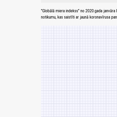
"Globālā miera indekss" no 2020.gada janvāra l
notikumu, kas saistīti ar jaunā koronavīrusa pa