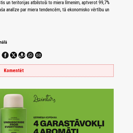
stis un teritorijas atbilstoši to miera līmenim, aptverot 99,7%
plaša analīze par miera tendencēm, tā ekonomisko vērtību un
nālā
Komentēt