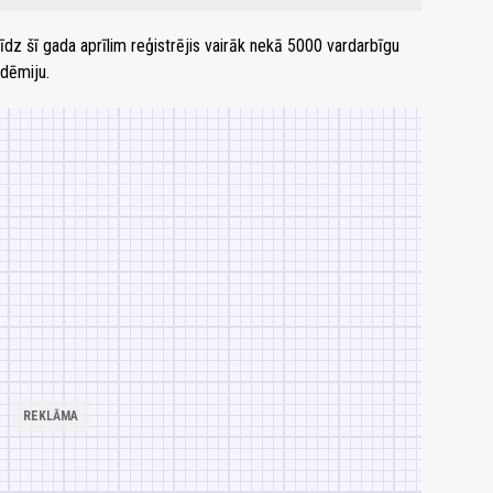
īdz šī gada aprīlim reģistrējis vairāk nekā 5000 vardarbīgu
ndēmiju.