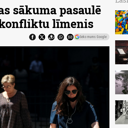
Las
as sākuma pasaulē
konfliktu līmenis
Seko mums Google