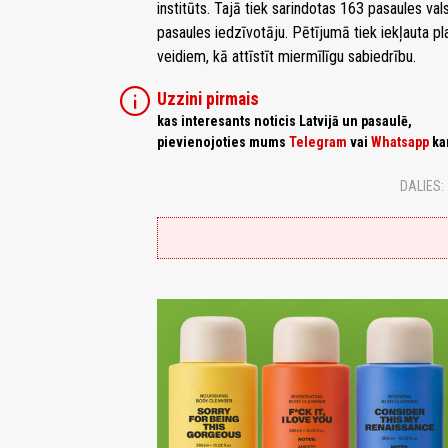
institūts. Tajā tiek sarindotas 163 pasaules val
pasaules iedzīvotāju. Pētījumā tiek iekļauta 
veidiem, kā attīstīt miermīlīgu sabiedrību.
info
Uzzini pirmais
kas interesants noticis Latvijā un pasaulē,
pievienojoties mums
Telegram
vai
Whatsapp
ka
DALIES: