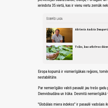
ierindota 35.vietā, kas ir vienu vietu zemāk nek
ŠOBRĪD LASA
Aktieris Andris Daugaviņš
Triks, kas atbrīvos dār
Eiropa kopumā ir vismierīgākais reģions, tomēr i
nestabilitāte.
Par nemierīgāko valsti pasaulē jau trešo gadu 
Dienvidsudāna un Irāka. Desmitā nemierīgākā va
"Globālais miera indekss" ir pasaulē vadošais 