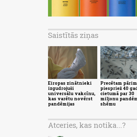
Saistītās ziņas
Eiropas zinātnieki
Precētam pārim
izgudrojuši
piespriež 40 ga
universālu vakcīnu,
cietumā par 30
kas varētu novērst
miljonu pandēm
pandēmijas
shēmu
Atceries, kas notika...?