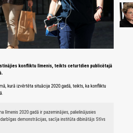
inājies konfliktu līmenis, teikts ceturtdien publicētajā
ā.
ā, kurā izvērtēta situācija 2020.gadā, teikts, ka konfliktu
ā.
sma līmenis 2020.gadā ir pazeminājies, palielinājusies
rdarbīgas demonstrācijas, sacīja institūta dibinātājs Stīvs