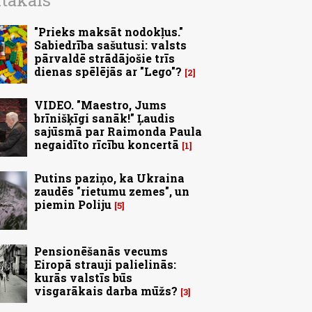
ītākais
"Prieks maksāt nodokļus."
Sabiedrība sašutusi: valsts
pārvaldē strādājošie trīs
dienas spēlējās ar "Lego"?
2
VIDEO. "Maestro, Jums
brīnišķīgi sanāk!" Ļaudis
sajūsmā par Raimonda Paula
negaidīto rīcību koncertā
1
Putins paziņo, ka Ukraina
zaudēs "rietumu zemes", un
piemin Poliju
5
Pensionēšanās vecums
Eiropā strauji palielinās:
kurās valstīs būs
visgarākais darba mūžs?
3