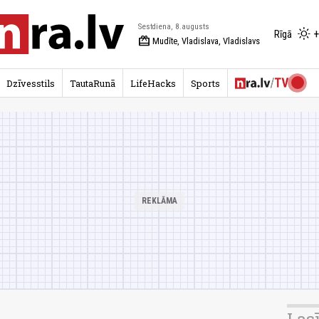
Sestdiena, 8.augusts
+
Rīgā
redeem
Mudīte, Vladislava, Vladislavs
Dzīvesstils
TautaRunā
LifeHacks
Sports