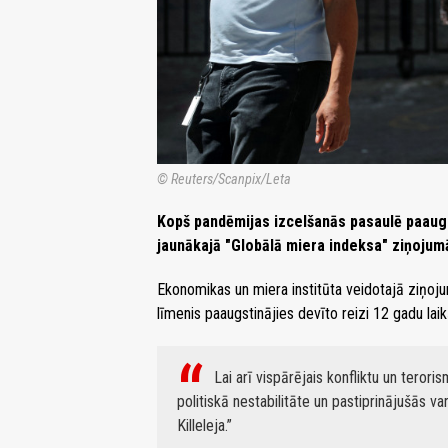
© Reuters/Scanpix/Leta
Kopš pandēmijas izcelšanās pasaulē paaugst
jaunākajā "Globālā miera indeksa" ziņojum
Ekonomikas un miera institūta veidotajā ziņojum
līmenis paaugstinājies devīto reizi 12 gadu laik
Lai arī vispārējais konfliktu un terori
politiskā nestabilitāte un pastiprinājušās va
Killeleja.