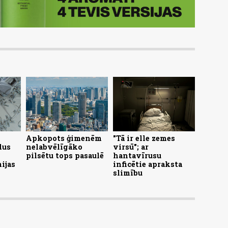
Apkopots ģimenēm
"Tā ir elle zemes
dus
nelabvēlīgāko
virsū"; ar
pilsētu tops pasaulē
hantavīrusu
ijas
inficētie apraksta
slimību