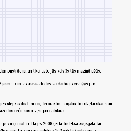
 demonstrāciju, un tikai astoņās valstīs tās mazinājušās.
un Mjanmā, kurās varasiestādes vardarbīgi vērsušās pret
s slepkavību līmenis, teroraktos nogalināto cilvēku skaits un
 dažādos reģionos ievērojami atšķiras.
šo pozīciju noturot kopš 2008.gada. Indeksa augšgalā tai
Slovēnija. Latvija šajā indeksā 163 valstu konkurencē