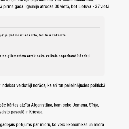
ā pirms gada. Igaunija atrodas 30.vietā, bet Lietuva - 37.vietā.
: ja pudele ir izdzerta, tad tā ir izdzerta
zu no gliemežiem ātrāk nekā veikalā nopērkami līdzekļi
ndeksa veidotāji norāda, ka arī tur palielinājusies politiskā
pēc kārtas atzīta Afganistāna, kam seko Jemena, Sīrija,
lsts pasaulē ir Krievija.
ikgadējais pētījums par mieru, ko veic Ekonomikas un miera