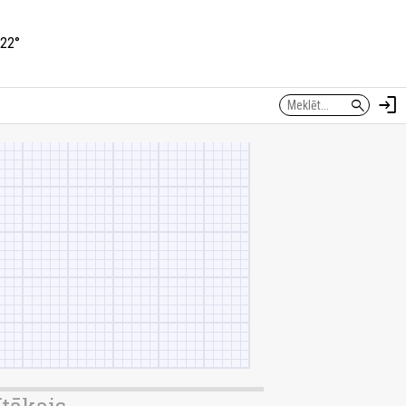
22°
login
search