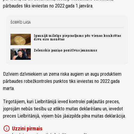
pārbaudes tiks ieviestas no 2022.gada 1.janvāra.
ŠOBRĪD LASA
Igaunijā milzīgs pieprasījums pēc vienas konkrētas
divu eiro monētas
Zelenskis paziņo pozitīvus jaunumus
Dzīviem dzīvniekiem un zema riska augiem un augu produktiem
pārbaudes robežkontroles punktos tiks ieviestas no 2022.gada
marta.
Tirgotājiem, kuri Lielbritānijā ieved kontrolei pakļautās preces,
joprojām nebūs tiesību uz atlikto muitas deklarēšanu un, ievedot
preces Lielbritānijā, viņiem būs jāaizpilda pilna muitas deklarācija.
info
Uzzini pirmais