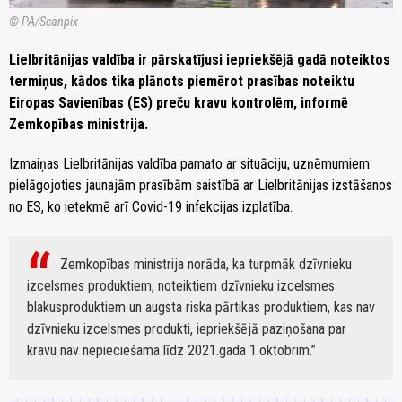
© PA/Scanpix
Lielbritānijas valdība ir pārskatījusi iepriekšējā gadā noteiktos
termiņus, kādos tika plānots piemērot prasības noteiktu
Eiropas Savienības (ES) preču kravu kontrolēm, informē
Zemkopības ministrija.
Izmaiņas Lielbritānijas valdība pamato ar situāciju, uzņēmumiem
pielāgojoties jaunajām prasībām saistībā ar Lielbritānijas izstāšanos
no ES, ko ietekmē arī Covid-19 infekcijas izplatība.
Zemkopības ministrija norāda, ka turpmāk dzīvnieku
izcelsmes produktiem, noteiktiem dzīvnieku izcelsmes
blakusproduktiem un augsta riska pārtikas produktiem, kas nav
dzīvnieku izcelsmes produkti, iepriekšējā paziņošana par
kravu nav nepieciešama līdz 2021.gada 1.oktobrim.