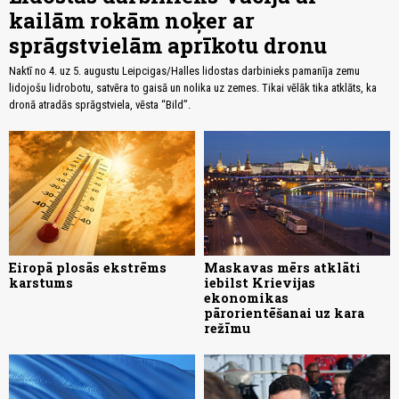
kailām rokām noķer ar
sprāgstvielām aprīkotu dronu
Naktī no 4. uz 5. augustu Leipcigas/Halles lidostas darbinieks pamanīja zemu
lidojošu lidrobotu, satvēra to gaisā un nolika uz zemes. Tikai vēlāk tika atklāts, ka
dronā atradās sprāgstviela, vēsta “Bild”.
Eiropā plosās ekstrēms
Maskavas mērs atklāti
karstums
iebilst Krievijas
ekonomikas
pārorientēšanai uz kara
režīmu