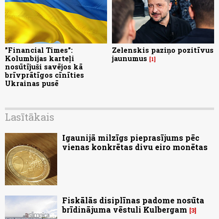
"Financial Times":
Zelenskis paziņo pozitīvus
Kolumbijas karteļi
jaunumus
1
nosūtījuši savējos kā
brīvprātīgos cīnīties
Ukrainas pusē
Lasītākais
Igaunijā milzīgs pieprasījums pēc
vienas konkrētas divu eiro monētas
Fiskālās disiplīnas padome nosūta
brīdinājuma vēstuli Kulbergam
3