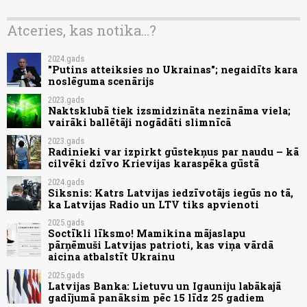
Atceries, kas notika...?
2024.gads
"Putins atteiksies no Ukrainas"; negaidīts kara
noslēguma scenārijs
2023.gads
Naktsklubā tiek izsmidzināta nezināma viela;
vairāki ballētāji nogādāti slimnīcā
2023.gads
Radinieki var izpirkt gūstekņus par naudu – kā
cilvēki dzīvo Krievijas karaspēka gūstā
2024.gads
Siksnis: Katrs Latvijas iedzīvotājs iegūs no tā,
ka Latvijas Radio un LTV tiks apvienoti
2025.gads
Soctīkli līksmo! Mamikina mājaslapu
pārņēmuši Latvijas patrioti, kas viņa vārdā
aicina atbalstīt Ukrainu
2025.gads
Latvijas Banka: Lietuvu un Igauniju labākajā
gadījumā panāksim pēc 15 līdz 25 gadiem