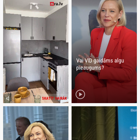
Vai VID gaidāms algu
pieaugums?
play_circle
volume_mute
SKATĪT VAIRĀK