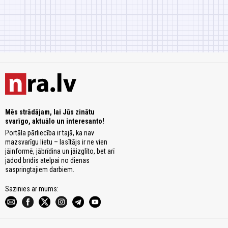
Mēs strādājam, lai Jūs zinātu
svarīgo, aktuālo un interesanto!
Portāla pārliecība ir tajā, ka nav
mazsvarīgu lietu – lasītājs ir ne vien
jāinformē, jābrīdina un jāizglīto, bet arī
jādod brīdis atelpai no dienas
saspringtajiem darbiem.
Sazinies ar mums: