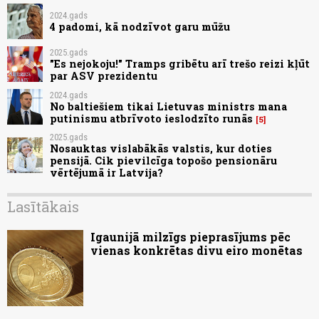
2024.gads
4 padomi, kā nodzīvot garu mūžu
2025.gads
"Es nejokoju!" Tramps gribētu arī trešo reizi kļūt
par ASV prezidentu
2024.gads
No baltiešiem tikai Lietuvas ministrs mana
putinismu atbrīvoto ieslodzīto runās
5
2025.gads
Nosauktas vislabākās valstis, kur doties
pensijā. Cik pievilcīga topošo pensionāru
vērtējumā ir Latvija?
Lasītākais
Igaunijā milzīgs pieprasījums pēc
vienas konkrētas divu eiro monētas