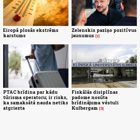
Eiropā plosās ekstrēms
Zelenskis paziņo pozitīvus
karstums
jaunumus
1
PTAC brīdina par kādu
Fiskālās disiplīnas
tūrisma operatoru; ir risks,
padome nosūta
ka samaksātā nauda netiks
brīdinājuma vēstuli
atgriezta
Kulbergam
3