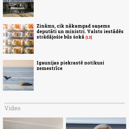
Zināms, cik nākamgad saņems
deputāti un ministri. Valsts iestādēs
strādājošie būs šokā
12
Igaunijas piekrastē notikusi
zemestrīce
Video