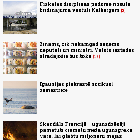
Fiskālās disiplīnas padome nosūta
brīdinājuma vēstuli Kulbergam
3
Zināms, cik nākamgad saņems
deputāti un ministri. Valsts iestādēs
strādājošie būs šokā
12
Igaunijas piekrastē notikusi
zemestrīce
Skandāls Francijā – ugunsdzēsēji
pametuši ciematu meža ugunsgrēka
varā, lai glābtu miljonāru mājas