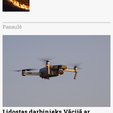
Pasaulē
Lidostas darbinieks Vācijā ar