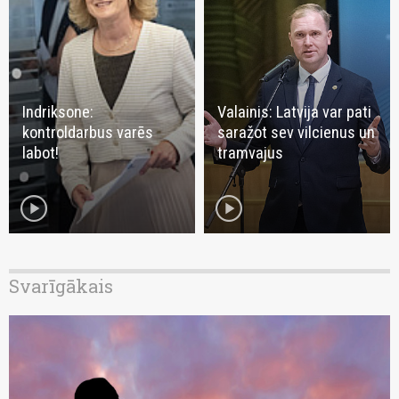
Indriksone:
Valainis: Latvija var pati
kontroldarbus varēs
saražot sev vilcienus un
labot!
tramvajus
play_circle
play_circle
Svarīgākais