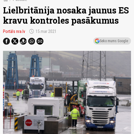
Lielbritānija nosaka jaunus ES
kravu kontroles pasākumus
schedule
Portāls nra.lv
15.mar 2021
Seko mums Google