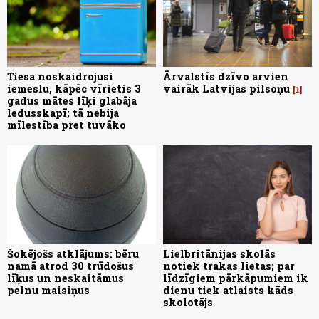
Tiesa noskaidrojusi
Ārvalstīs dzīvo arvien
iemeslu, kāpēc vīrietis 3
vairāk Latvijas pilsoņu
1
gadus mātes līķi glabāja
ledusskapī; tā nebija
mīlestība pret tuvāko
Šokējošs atklājums: bēru
Lielbritānijas skolās
namā atrod 30 trūdošus
notiek trakas lietas; par
līķus un neskaitāmus
līdzīgiem pārkāpumiem ik
pelnu maisiņus
dienu tiek atlaists kāds
skolotājs