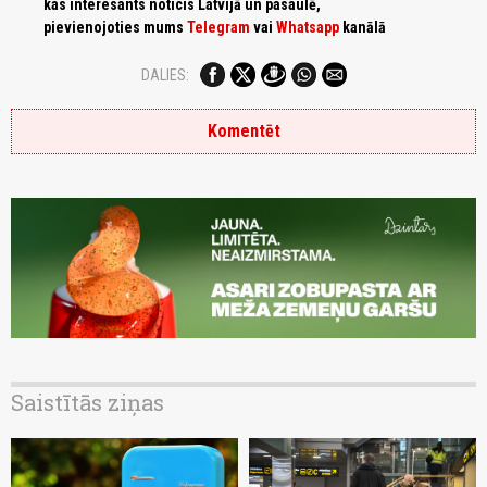
kas interesants noticis Latvijā un pasaulē,
pievienojoties mums
Telegram
vai
Whatsapp
kanālā
DALIES:
Komentēt
Saistītās ziņas