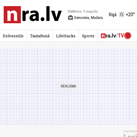
Svētdiena, 9.augusts
+20°
Rīgā
redeem
Genoveva, Madara
Dzīvesstils
TautaRunā
LifeHacks
Sports