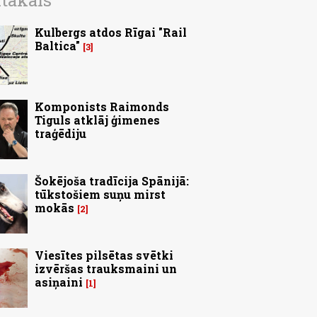
ītākais
Kulbergs atdos Rīgai "Rail
Baltica"
3
Komponists Raimonds
Tiguls atklāj ģimenes
traģēdiju
Šokējoša tradīcija Spānijā:
tūkstošiem suņu mirst
mokās
2
Viesītes pilsētas svētki
izvēršas trauksmaini un
asiņaini
1