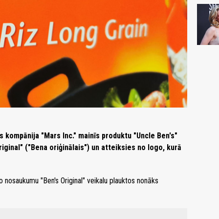
 kompānija "Mars Inc." mainīs produktu "Uncle Ben's"
ginal" ("Bena oriģinālais") un atteiksies no logo, kurā
no nosaukumu "Ben's Original" veikalu plauktos nonāks