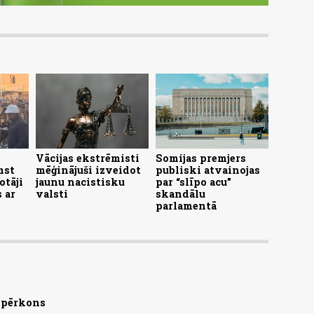
Vācijas ekstrēmisti
Somijas premjers
mst
mēģinājuši izveidot
publiski atvainojas
otāji
jaunu nacistisku
par “slīpo acu”
 ar
valsti
skandālu
parlamentā
s pērkons