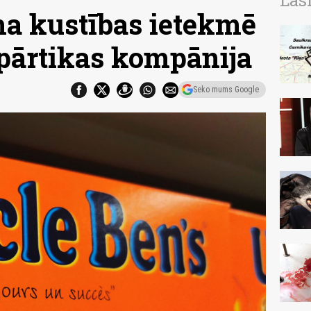
Las
a kustības ietekmē
 pārtikas kompānija
Seko mums Google