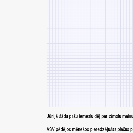
Jūnijā šādu pašu iemeslu dēļ par zīmolu maiņu
ASV pēdējos mēnešos pieredzējušas plašus prot