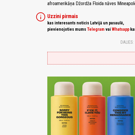
afroamerikāņa Džordža Floida nāves Mineapolē 
info
Uzzini pirmais
kas interesants noticis Latvijā un pasaulē,
pievienojoties mums
Telegram
vai
Whatsapp
ka
DALIES: