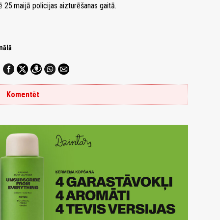
25.maijā policijas aizturēšanas gaitā.
nālā
Komentēt