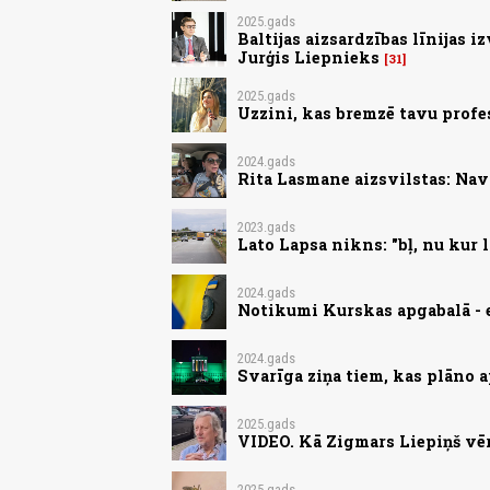
2025.gads
Baltijas aizsardzības līnijas i
Jurģis Liepnieks
31
2025.gads
Uzzini, kas bremzē tavu profe
2024.gads
Rita Lasmane aizsvilstas: Nav 
2023.gads
Lato Lapsa nikns: "bļ, nu kur 
2024.gads
Notikumi Kurskas apgabalā - 
2024.gads
Svarīga ziņa tiem, kas plāno 
2025.gads
VIDEO. Kā Zigmars Liepiņš vē
2025.gads