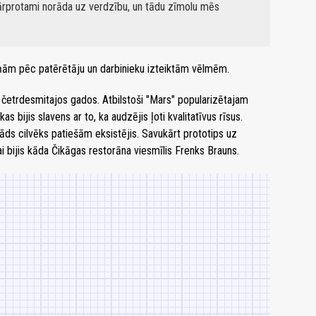
pārprotami norāda uz verdzību, un tādu zīmolu mēs
ņām pēc patērētāju un darbinieku izteiktām vēlmēm.
 četrdesmitajos gados. Atbilstoši "Mars" popularizētajam
 bijis slavens ar to, ka audzējis ļoti kvalitatīvus rīsus.
āds cilvēks patiešām eksistējis. Savukārt prototips uz
 bijis kāda Čikāgas restorāna viesmīlis Frenks Brauns.