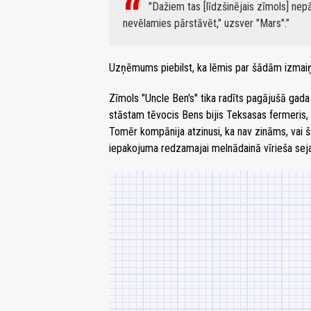
"Dažiem tas [līdzšinējais zīmols] ne
nevēlamies pārstāvēt," uzsver "Mars".
Uzņēmums piebilst, ka lēmis par šādām izmai
Zīmols "Uncle Ben's" tika radīts pagājušā gada
stāstam tēvocis Bens bijis Teksasas fermeris, kas
Tomēr kompānija atzinusi, ka nav zināms, vai š
iepakojuma redzamajai melnādainā vīrieša sejai