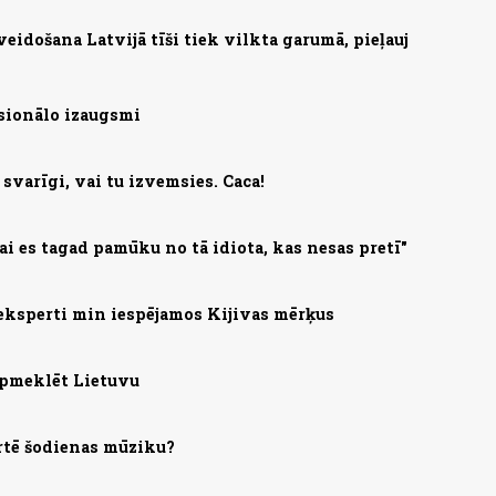
zveidošana Latvijā tīši tiek vilkta garumā, pieļauj
sionālo izaugsmi
svarīgi, vai tu izvemsies. Caca!
lai es tagad pamūku no tā idiota, kas nesas pretī"
eksperti min iespējamos Kijivas mērķus
apmeklēt Lietuvu
rtē šodienas mūziku?