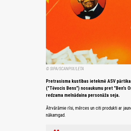
© SIPA/SCANPIX/LETA
Pretrasisma kustības ietekmē ASV pārtikas
("Tēvocis Bens") nosaukumu pret "Ben's Ori
redzama melnādaina personāža seja.
Ātrvārāmie rīsi, mērces un citi produkti ar jau
nākamgad.