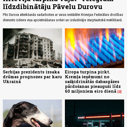
līdzdibinātāju Pāvelu Durovu
Pēc Durova atteikšanās sadarboties ar varas iestādēm Krievijas Federālais drošības
dienests izdevis viņa apcietināšanas orderi un izsludinājis starptautiskā meklēšanā.
Serbijas prezidents izsaka
Eiropa turpina pirkt.
drūmas prognozes par karu
Kremļa ieņēmumi no
Ukrainā
sašķidrinātās dabasgāzes
pārdošanas pieauguši līdz
60 miljoniem eiro dienā
2