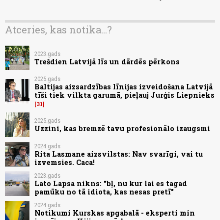
Atceries, kas notika...?
2023.gads
Trešdien Latvijā līs un dārdēs pērkons
2025.gads
Baltijas aizsardzības līnijas izveidošana Latvijā
tīši tiek vilkta garumā, pieļauj Jurģis Liepnieks
31
2025.gads
Uzzini, kas bremzē tavu profesionālo izaugsmi
2024.gads
Rita Lasmane aizsvilstas: Nav svarīgi, vai tu
izvemsies. Caca!
2023.gads
Lato Lapsa nikns: "bļ, nu kur lai es tagad
pamūku no tā idiota, kas nesas pretī"
2024.gads
Notikumi Kurskas apgabalā - eksperti min