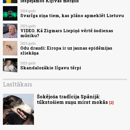
iespējamos Kijivas mērķus
2024.gads
Svarīga ziņa tiem, kas plāno apmeklēt Lietuvu
2025.gads
VIDEO. Kā Zigmars Liepiņš vērtē šodienas
mūziku?
2025.gads
Odu draudi: Eiropa ir uz jaunas epidēmijas
sliekšņa
2023.gads
Skandalozākie līgavu tērpi
Lasītākais
Šokējoša tradīcija Spānijā:
tūkstošiem suņu mirst mokās
2