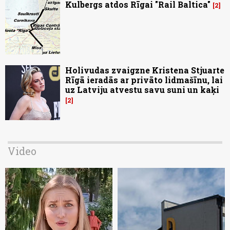
Kulbergs atdos Rīgai "Rail Baltica"
2
Holivudas zvaigzne Kristena Stjuarte
Rīgā ieradās ar privāto lidmašīnu, lai
uz Latviju atvestu savu suni un kaķi
2
Video