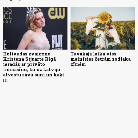
Holivudas zvaigzne
Tuvākajā laikā viss
Kristena Stjuarte Rīgā
mainīsies četrām zodiaka
ieradās ar privāto
zīmēm
lidmašīnu, lai uz Latviju
atvestu savu suni un kaķi
2