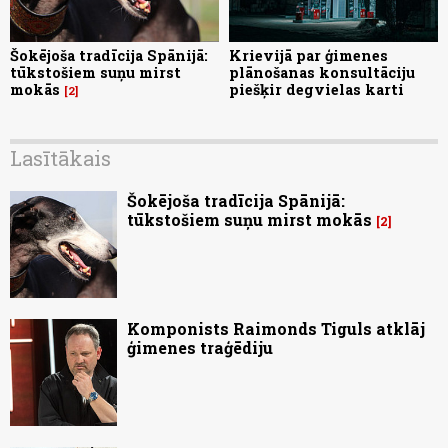
Šokējoša tradīcija Spānijā:
Krievijā par ģimenes
tūkstošiem suņu mirst
plānošanas konsultāciju
mokās
piešķir degvielas karti
2
Lasītākais
Šokējoša tradīcija Spānijā:
tūkstošiem suņu mirst mokās
2
Komponists Raimonds Tiguls atklāj
ģimenes traģēdiju