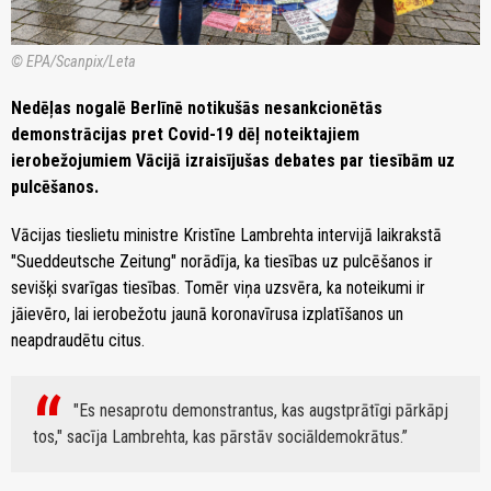
© EPA/Scanpix/Leta
Nedēļas nogalē Berlīnē notikušās nesankcionētās
demonstrācijas pret Covid-19 dēļ noteiktajiem
ierobežojumiem Vācijā izraisījušas debates par tiesībām uz
pulcēšanos.
Vācijas tieslietu ministre Kristīne Lambrehta intervijā laikrakstā
"Sueddeutsche Zeitung" norādīja, ka tiesības uz pulcēšanos ir
sevišķi svarīgas tiesības. Tomēr viņa uzsvēra, ka noteikumi ir
jāievēro, lai ierobežotu jaunā koronavīrusa izplatīšanos un
neapdraudētu citus.
"Es nesaprotu demonstrantus, kas augstprātīgi pārkāpj
tos," sacīja Lambrehta, kas pārstāv sociāldemokrātus.