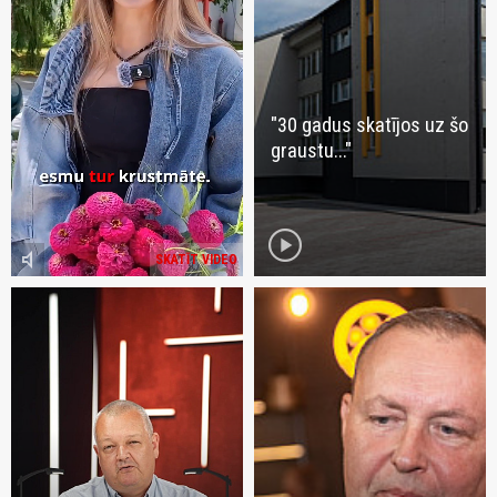
"30 gadus skatījos uz šo
graustu..."
play_circle
volume_mute
SKATĪT VIDEO