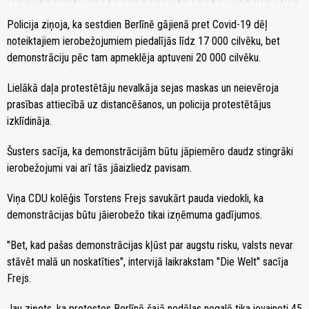
Policija ziņoja, ka sestdien Berlīnē gājienā pret Covid-19 dēļ
noteiktajiem ierobežojumiem piedalījās līdz 17 000 cilvēku, bet
demonstrāciju pēc tam apmeklēja aptuveni 20 000 cilvēku.
Lielākā daļa protestētāju nevalkāja sejas maskas un neievēroja
prasības attiecībā uz distancēšanos, un policija protestētājus
izklīdināja.
Šusters sacīja, ka demonstrācijām būtu jāpiemēro daudz stingrāki
ierobežojumi vai arī tās jāaizliedz pavisam.
Viņa CDU kolēģis Torstens Frejs savukārt pauda viedokli, ka
demonstrācijas būtu jāierobežo tikai izņēmuma gadījumos.
"Bet, kad pašas demonstrācijas kļūst par augstu risku, valsts nevar
stāvēt malā un noskatīties", intervijā laikrakstam "Die Welt" sacīja
Frejs.
Jau ziņots, ka protestos Berlīnē šajā nedēļas nogalē tika ievainoti 45