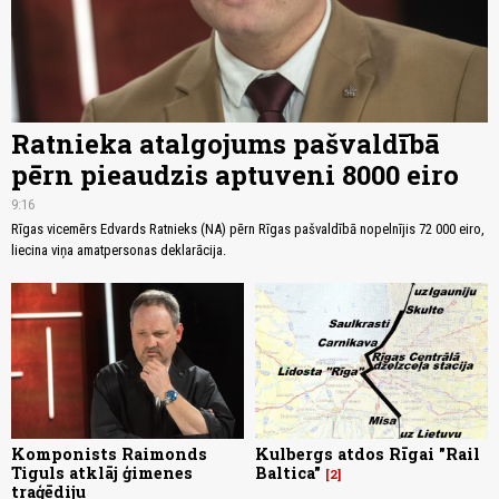
Ratnieka atalgojums pašvaldībā
pērn pieaudzis aptuveni 8000 eiro
9:16
Rīgas vicemērs Edvards Ratnieks (NA) pērn Rīgas pašvaldībā nopelnījis 72 000 eiro,
liecina viņa amatpersonas deklarācija.
Komponists Raimonds
Kulbergs atdos Rīgai "Rail
Tiguls atklāj ģimenes
Baltica"
2
traģēdiju