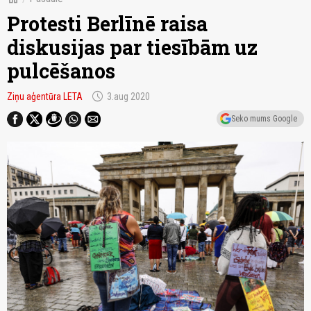
Protesti Berlīnē raisa
diskusijas par tiesībām uz
pulcēšanos
schedule
Ziņu aģentūra LETA
3.aug 2020
Seko mums Google