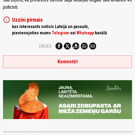
policisti.
info
Uzzini pirmais
kas interesants noticis Latvijā un pasaulē,
pievienojoties mums
Telegram
vai
Whatsapp
kanālā
DALIES:
Komentēt