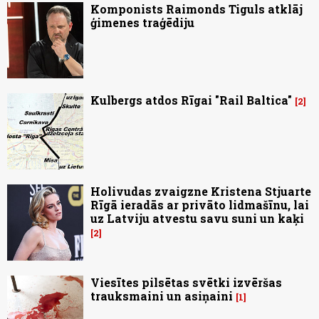
Komponists Raimonds Tiguls atklāj
ģimenes traģēdiju
Kulbergs atdos Rīgai "Rail Baltica"
2
Holivudas zvaigzne Kristena Stjuarte
Rīgā ieradās ar privāto lidmašīnu, lai
uz Latviju atvestu savu suni un kaķi
2
Viesītes pilsētas svētki izvēršas
trauksmaini un asiņaini
1