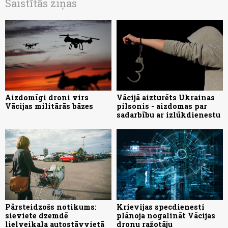
Saistītās ziņas
Aizdomīgi droni virs
Vācijā aizturēts Ukrainas
Vācijas militārās bāzes
pilsonis - aizdomas par
sadarbību ar izlūkdienestu
Pārsteidzošs notikums:
Krievijas specdienesti
sieviete dzemdē
plānoja nogalināt Vācijas
lielveikala autostāvvietā
dronu ražotāju