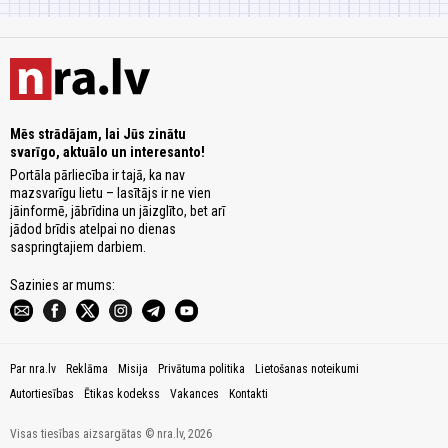
Mēs strādājam, lai Jūs zinātu
svarīgo, aktuālo un interesanto!
Portāla pārliecība ir tajā, ka nav
mazsvarīgu lietu – lasītājs ir ne vien
jāinformē, jābrīdina un jāizglīto, bet arī
jādod brīdis atelpai no dienas
saspringtajiem darbiem.
Sazinies ar mums:
Par nra.lv
Reklāma
Misija
Privātuma politika
Lietošanas noteikumi
Autortiesības
Ētikas kodekss
Vakances
Kontakti
Visas tiesības aizsargātas © nra.lv, 2026