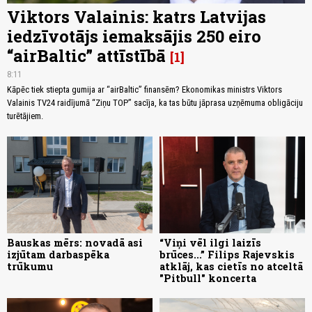
Viktors Valainis: katrs Latvijas
iedzīvotājs iemaksājis 250 eiro
“airBaltic” attīstībā
1
8:11
Kāpēc tiek stiepta gumija ar “airBaltic” finansēm? Ekonomikas ministrs Viktors
Valainis TV24 raidījumā “Ziņu TOP” sacīja, ka tas būtu jāprasa uzņēmuma obligāciju
turētājiem.
Bauskas mērs: novadā asi
“Viņi vēl ilgi laizīs
izjūtam darbaspēka
brūces...” Filips Rajevskis
trūkumu
atklāj, kas cietīs no atceltā
"Pitbull" koncerta