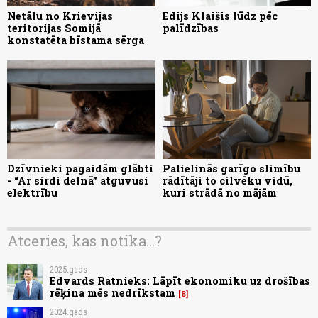
Netālu no Krievijas
Edijs Klaišis lūdz pēc
teritorijas Somijā
palīdzības
konstatēta bīstama sērga
Dzīvnieki pagaidām glābti
Palielinās garīgo slimību
- “Ar sirdi delnā” atguvusi
rādītāji to cilvēku vidū,
elektrību
kuri strādā no mājām
Atceries, kas notika...?
2025.gads
Edvards Ratnieks: Lāpīt ekonomiku uz drošības
rēķina mēs nedrīkstam
8
2024.gads