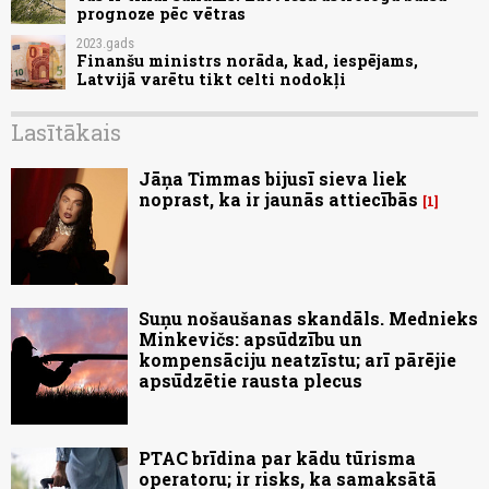
prognoze pēc vētras
2023.gads
Finanšu ministrs norāda, kad, iespējams,
Latvijā varētu tikt celti nodokļi
Lasītākais
Jāņa Timmas bijusī sieva liek
noprast, ka ir jaunās attiecībās
1
Suņu nošaušanas skandāls. Mednieks
Minkevičs: apsūdzību un
kompensāciju neatzīstu; arī pārējie
apsūdzētie rausta plecus
PTAC brīdina par kādu tūrisma
operatoru; ir risks, ka samaksātā