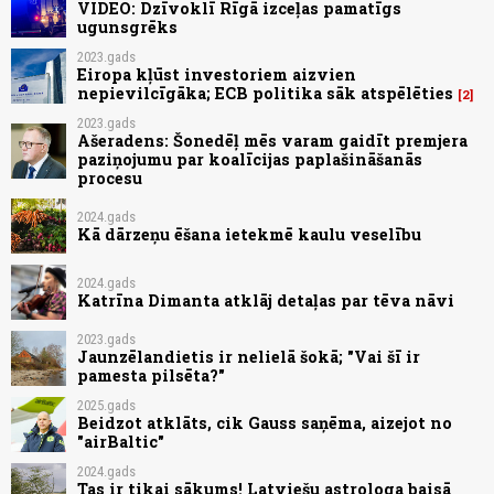
VIDEO: Dzīvoklī Rīgā izceļas pamatīgs
ugunsgrēks
2023.gads
Eiropa kļūst investoriem aizvien
nepievilcīgāka; ECB politika sāk atspēlēties
2
2023.gads
Ašeradens: Šonedēļ mēs varam gaidīt premjera
paziņojumu par koalīcijas paplašināšanās
procesu
2024.gads
Kā dārzeņu ēšana ietekmē kaulu veselību
2024.gads
Katrīna Dimanta atklāj detaļas par tēva nāvi
2023.gads
Jaunzēlandietis ir nelielā šokā; "Vai šī ir
pamesta pilsēta?"
2025.gads
Beidzot atklāts, cik Gauss saņēma, aizejot no
"airBaltic"
2024.gads
Tas ir tikai sākums! Latviešu astrologa baisā