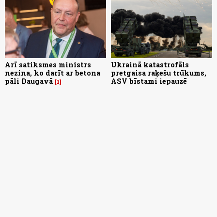
Arī satiksmes ministrs
Ukrainā katastrofāls
nezina, ko darīt ar betona
pretgaisa raķešu trūkums,
pāli Daugavā
ASV bīstami iepauzē
1