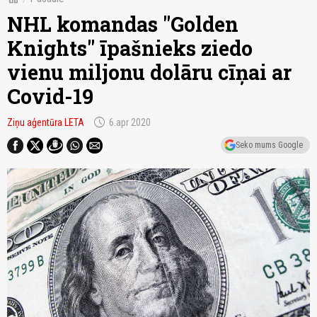
NHL komandas "Golden
Knights" īpašnieks ziedo
vienu miljonu dolāru cīņai ar
Covid-19
schedule
Ziņu aģentūra LETA
6.apr 2020
Seko mums Google