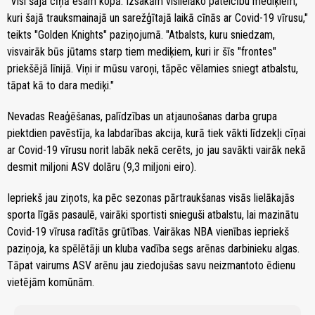
"Visi šajā cīņā esam kopā. Izsakām vislielāko pateicību mediķiem,
kuri šajā trauksmainajā un sarežģītajā laikā cīnās ar Covid-19 vīrusu,"
teikts "Golden Knights" paziņojumā. "Atbalsts, kuru sniedzam,
visvairāk būs jūtams starp tiem mediķiem, kuri ir šīs "frontes"
priekšējā līnijā. Viņi ir mūsu varoņi, tāpēc vēlamies sniegt atbalstu,
tāpat kā to dara mediķi."
Nevadas Reaģēšanas, palīdzības un atjaunošanas darba grupa
piektdien pavēstīja, ka labdarības akcija, kurā tiek vākti līdzekļi cīņai
ar Covid-19 vīrusu norit labāk nekā cerēts, jo jau savākti vairāk nekā
desmit miljoni ASV dolāru (9,3 miljoni eiro).
Iepriekš jau ziņots, ka pēc sezonas pārtraukšanas visās lielākajās
sporta līgās pasaulē, vairāki sportisti snieguši atbalstu, lai mazinātu
Covid-19 vīrusa radītās grūtības. Vairākas NBA vienības iepriekš
paziņoja, ka spēlētāji un kluba vadība segs arēnas darbinieku algas.
Tāpat vairums ASV arēnu jau ziedojušas savu neizmantoto ēdienu
vietējām komūnām.