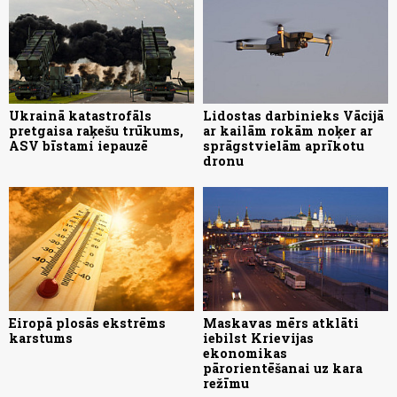
Ukrainā katastrofāls
Lidostas darbinieks Vācijā
pretgaisa raķešu trūkums,
ar kailām rokām noķer ar
ASV bīstami iepauzē
sprāgstvielām aprīkotu
dronu
Eiropā plosās ekstrēms
Maskavas mērs atklāti
karstums
iebilst Krievijas
ekonomikas
pārorientēšanai uz kara
režīmu