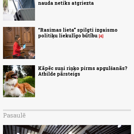
nauda netiks atgriezta
“Rasimas lieta” spilgti izgaismo
politiķu liekulīgo būtību
4
Kāpēc suņi riņķo pirms apgulšanās?
Atbilde pārsteigs
Pasaulē