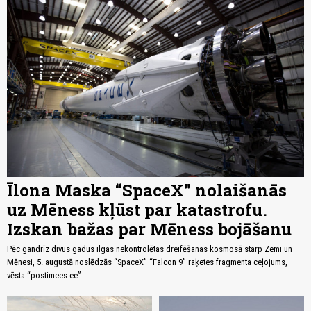
Īlona Maska “SpaceX” nolaišanās
uz Mēness kļūst par katastrofu.
Izskan bažas par Mēness bojāšanu
Pēc gandrīz divus gadus ilgas nekontrolētas dreifēšanas kosmosā starp Zemi un
Mēnesi, 5. augustā noslēdzās “SpaceX” “Falcon 9” raķetes fragmenta ceļojums,
vēsta “postimees.ee”.