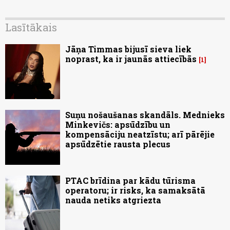
Lasītākais
Jāņa Timmas bijusī sieva liek
noprast, ka ir jaunās attiecībās
1
Suņu nošaušanas skandāls. Mednieks
Minkevičs: apsūdzību un
kompensāciju neatzīstu; arī pārējie
apsūdzētie rausta plecus
PTAC brīdina par kādu tūrisma
operatoru; ir risks, ka samaksātā
nauda netiks atgriezta