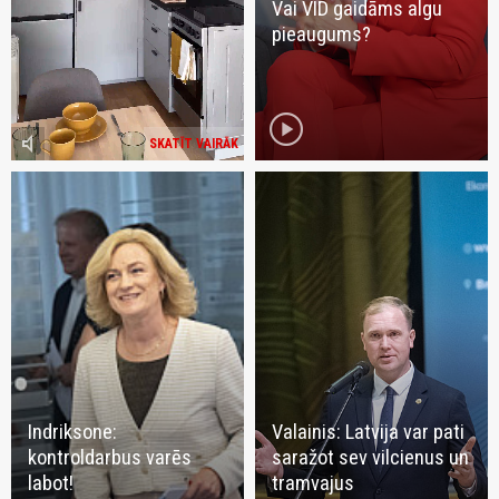
Vai VID gaidāms algu
pieaugums?
play_circle
volume_mute
SKATĪT VAIRĀK
Indriksone:
Valainis: Latvija var pati
kontroldarbus varēs
saražot sev vilcienus un
labot!
tramvajus