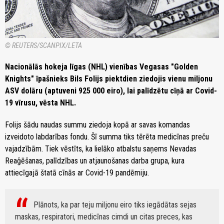
© REUTERS/SCANPIX/LETA
Nacionālās hokeja līgas (NHL) vienības Vegasas "Golden
Knights" īpašnieks Bils Folijs piektdien ziedojis vienu miljonu
ASV dolāru (aptuveni 925 000 eiro), lai palīdzētu cīņā ar Covid-
19 vīrusu, vēsta NHL.
Folijs šādu naudas summu ziedoja kopā ar savas komandas
izveidoto labdarības fondu. Šī summa tiks tērēta medicīnas preču
vajadzībām. Tiek vēstīts, ka lielāko atbalstu saņems Nevadas
Reaģēšanas, palīdzības un atjaunošanas darba grupa, kura
attiecīgajā štatā cīnās ar Covid-19 pandēmiju.
Plānots, ka par teju miljonu eiro tiks iegādātas sejas
maskas, respiratori, medicīnas cimdi un citas preces, kas