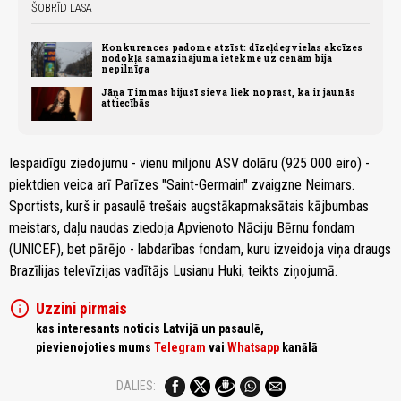
ŠOBRĪD LASA
Konkurences padome atzīst: dīzeļdegvielas akcīzes
nodokļa samazinājuma ietekme uz cenām bija
nepilnīga
Jāņa Timmas bijusī sieva liek noprast, ka ir jaunās
attiecībās
Iespaidīgu ziedojumu - vienu miljonu ASV dolāru (925 000 eiro) -
piektdien veica arī Parīzes "Saint-Germain" zvaigzne Neimars.
Sportists, kurš ir pasaulē trešais augstākapmaksātais kājbumbas
meistars, daļu naudas ziedoja Apvienoto Nāciju Bērnu fondam
(UNICEF), bet pārējo - labdarības fondam, kuru izveidoja viņa draugs
Brazīlijas televīzijas vadītājs Lusianu Huki, teikts ziņojumā.
info
Uzzini pirmais
kas interesants noticis Latvijā un pasaulē,
pievienojoties mums
Telegram
vai
Whatsapp
kanālā
DALIES: