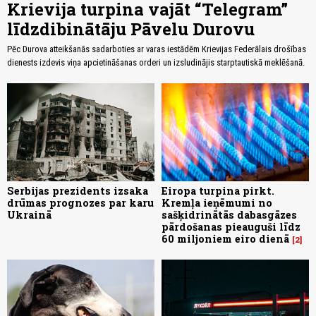
Krievija turpina vajāt “Telegram”
līdzdibinātāju Pāvelu Durovu
Pēc Durova atteikšanās sadarboties ar varas iestādēm Krievijas Federālais drošības
dienests izdevis viņa apcietināšanas orderi un izsludinājis starptautiskā meklēšanā.
Serbijas prezidents izsaka
Eiropa turpina pirkt.
drūmas prognozes par karu
Kremļa ieņēmumi no
Ukrainā
sašķidrinātās dabasgāzes
pārdošanas pieauguši līdz
60 miljoniem eiro dienā
2