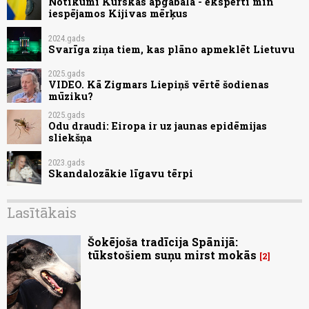
Notikumi Kurskas apgabalā - eksperti min
iespējamos Kijivas mērķus
2024.gads
Svarīga ziņa tiem, kas plāno apmeklēt Lietuvu
2025.gads
VIDEO. Kā Zigmars Liepiņš vērtē šodienas
mūziku?
2025.gads
Odu draudi: Eiropa ir uz jaunas epidēmijas
sliekšņa
2023.gads
Skandalozākie līgavu tērpi
Lasītākais
Šokējoša tradīcija Spānijā:
tūkstošiem suņu mirst mokās
2