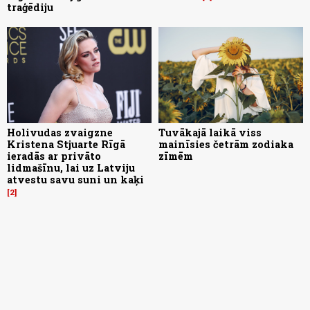
traģēdiju
Holivudas zvaigzne
Tuvākajā laikā viss
Kristena Stjuarte Rīgā
mainīsies četrām zodiaka
ieradās ar privāto
zīmēm
lidmašīnu, lai uz Latviju
atvestu savu suni un kaķi
2