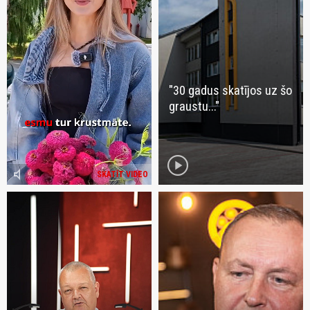
"30 gadus skatījos uz šo
graustu..."
play_circle
volume_mute
SKATĪT VIDEO