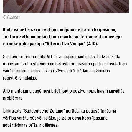
© Pixabay
Kāds vācietis savu septiņus miljonus eiro vērto īpašumu,
tostarp zeltu un nekustamo mantu, ar testamentu novēlējis
eiroskeptiķu partijai "Alternatīva Vācijai" (AfD).
Saskaņā ar testamentu AfD ir vienīgais mantinieks. Līdz ar zelta
monētām, zelta stieņiem un nekustamo īpašumu partijai novēlēti arī
vairāki patenti, kurus savas dzīves laikā, būdams inženieris,
reģistrējis nelaiķis.
AfD mantojumu saņēmusi brīdī, kad piedzīvo nopietnas finansiālās
problēmas.
Laikraksts "Süddeutsche Zeitung" norāda, ka patiesā īpašuma
vērtība varētu būt vēl lielāka, jo zelta cena kopš īpašuma
novērtēšanas brīža ir cēlusies.