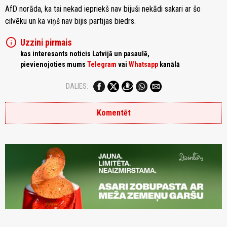
AfD norāda, ka tai nekad iepriekš nav bijuši nekādi sakari ar šo
cilvēku un ka viņš nav bijis partijas biedrs.
info
Uzzini pirmais
kas interesants noticis Latvijā un pasaulē,
pievienojoties mums
Telegram
vai
Whatsapp
kanālā
DALIES:
Komentēt