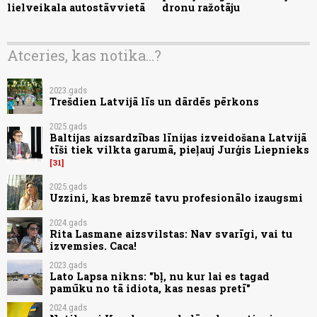
lielveikala autostāvvietā
dronu ražotāju
Atceries, kas notika...?
2023.gads
Trešdien Latvijā līs un dārdēs pērkons
2025.gads
Baltijas aizsardzības līnijas izveidošana Latvijā
tīši tiek vilkta garumā, pieļauj Jurģis Liepnieks
31
2025.gads
Uzzini, kas bremzē tavu profesionālo izaugsmi
2024.gads
Rita Lasmane aizsvilstas: Nav svarīgi, vai tu
izvemsies. Caca!
2023.gads
Lato Lapsa nikns: "bļ, nu kur lai es tagad
pamūku no tā idiota, kas nesas pretī"
2024.gads