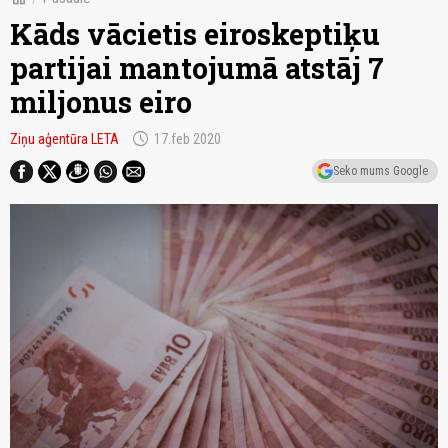
Kāds vācietis eiroskeptiķu
partijai mantojumā atstāj 7
miljonus eiro
schedule
Ziņu aģentūra LETA
17.feb 2020
Seko mums Google