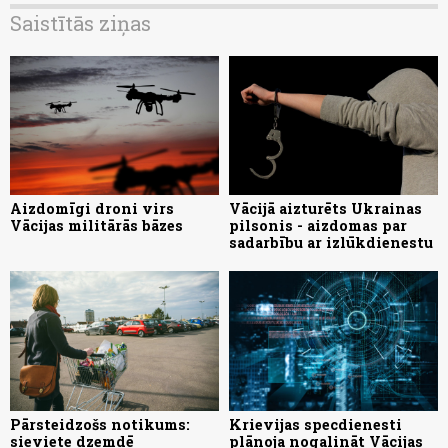
Saistītās ziņas
Aizdomīgi droni virs
Vācijā aizturēts Ukrainas
Vācijas militārās bāzes
pilsonis - aizdomas par
sadarbību ar izlūkdienestu
Pārsteidzošs notikums:
Krievijas specdienesti
sieviete dzemdē
plānoja nogalināt Vācijas