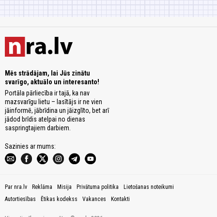
Mēs strādājam, lai Jūs zinātu
svarīgo, aktuālo un interesanto!
Portāla pārliecība ir tajā, ka nav
mazsvarīgu lietu – lasītājs ir ne vien
jāinformē, jābrīdina un jāizglīto, bet arī
jādod brīdis atelpai no dienas
saspringtajiem darbiem.
Sazinies ar mums:
Par nra.lv
Reklāma
Misija
Privātuma politika
Lietošanas noteikumi
Autortiesības
Ētikas kodekss
Vakances
Kontakti