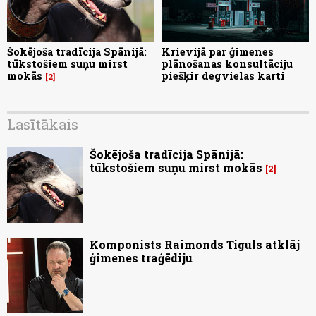
Šokējoša tradīcija Spānijā:
Krievijā par ģimenes
tūkstošiem suņu mirst
plānošanas konsultāciju
mokās
piešķir degvielas karti
2
Lasītākais
Šokējoša tradīcija Spānijā:
tūkstošiem suņu mirst mokās
2
Komponists Raimonds Tiguls atklāj
ģimenes traģēdiju