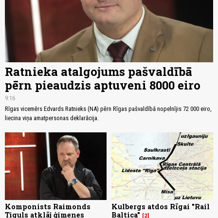
Ratnieka atalgojums pašvaldībā
pērn pieaudzis aptuveni 8000 eiro
9:16
Rīgas vicemērs Edvards Ratnieks (NA) pērn Rīgas pašvaldībā nopelnījis 72 000 eiro,
liecina viņa amatpersonas deklarācija.
Komponists Raimonds
Kulbergs atdos Rīgai "Rail
Tiguls atklāj ģimenes
Baltica"
2