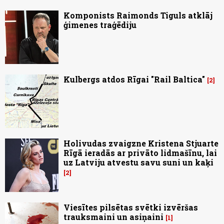
Komponists Raimonds Tiguls atklāj
ģimenes traģēdiju
Kulbergs atdos Rīgai "Rail Baltica"
2
Holivudas zvaigzne Kristena Stjuarte
Rīgā ieradās ar privāto lidmašīnu, lai
uz Latviju atvestu savu suni un kaķi
2
Viesītes pilsētas svētki izvēršas
trauksmaini un asiņaini
1