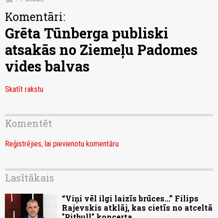
Komentāri:
Grēta Tūnberga publiski
atsakās no Ziemeļu Padomes
vides balvas
Skatīt rakstu
Komentēt
Reģistrējies, lai pievienotu komentāru
Lasītākais
“Viņi vēl ilgi laizīs brūces...” Filips
Rajevskis atklāj, kas cietīs no atceltā
"Pitbull" koncerta