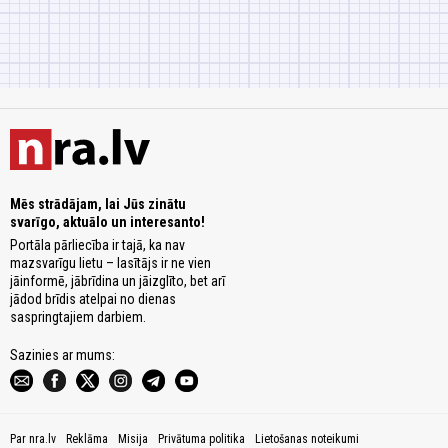
Mēs strādājam, lai Jūs zinātu
svarīgo, aktuālo un interesanto!
Portāla pārliecība ir tajā, ka nav
mazsvarīgu lietu – lasītājs ir ne vien
jāinformē, jābrīdina un jāizglīto, bet arī
jādod brīdis atelpai no dienas
saspringtajiem darbiem.
Sazinies ar mums:
Par nra.lv
Reklāma
Misija
Privātuma politika
Lietošanas noteikumi