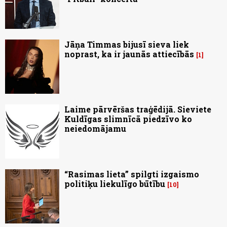
Jāņa Timmas bijusī sieva liek
noprast, ka ir jaunās attiecībās
1
Laime pārvēršas traģēdijā. Sieviete
Kuldīgas slimnīcā piedzīvo ko
neiedomājamu
“Rasimas lieta” spilgti izgaismo
politiķu liekulīgo būtību
10