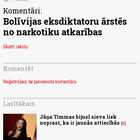
Komentāri:
Bolīvijas eksdiktatoru ārstēs
no narkotiku atkarības
Skatīt rakstu
Komentēt
Reģistrējies, lai pievienotu komentāru
Lasītākais
Jāņa Timmas bijusī sieva liek
noprast, ka ir jaunās attiecībās
1