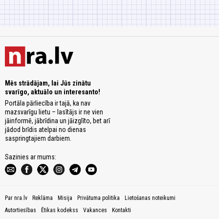
Mēs strādājam, lai Jūs zinātu
svarīgo, aktuālo un interesanto!
Portāla pārliecība ir tajā, ka nav
mazsvarīgu lietu – lasītājs ir ne vien
jāinformē, jābrīdina un jāizglīto, bet arī
jādod brīdis atelpai no dienas
saspringtajiem darbiem.
Sazinies ar mums:
Par nra.lv
Reklāma
Misija
Privātuma politika
Lietošanas noteikumi
Autortiesības
Ētikas kodekss
Vakances
Kontakti