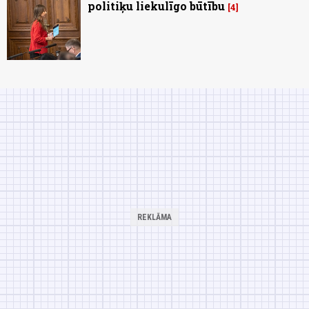
politiķu liekulīgo būtību
4