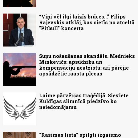
“Viņi vēl ilgi laizīs brūces...” Filips
Rajevskis atklāj, kas cietīs no atceltā
"Pitbull" koncerta
Suņu nošaušanas skandāls. Mednieks
Minkevičs: apsūdzību un
kompensāciju neatzīstu; arī pārējie
apsūdzētie rausta plecus
Laime pārvēršas traģēdijā. Sieviete
Kuldīgas slimnīcā piedzīvo ko
neiedomājamu
“Rasimas lieta” spilgti izgaismo