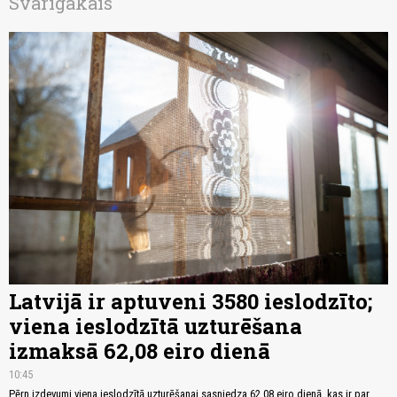
Svarīgākais
Latvijā ir aptuveni 3580 ieslodzīto;
viena ieslodzītā uzturēšana
izmaksā 62,08 eiro dienā
10:45
Pērn izdevumi viena ieslodzītā uzturēšanai sasniedza 62,08 eiro dienā, kas ir par