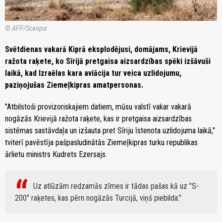
© AFP/Scanpix
Svētdienas vakarā Kiprā eksplodējusi, domājams, Krievijā
ražota raķete, ko Sīrijā pretgaisa aizsardzības spēki izšāvuši
laikā, kad Izraēlas kara aviācija tur veica uzlidojumu,
paziņojušas Ziemeļkipras amatpersonas.
"Atbilstoši provizoriskajiem datiem, mūsu valstī vakar vakarā
nogāzās Krievijā ražota raķete, kas ir pretgaisa aizsardzības
sistēmas sastāvdaļa un izšauta pret Sīriju īstenota uzlidojuma laikā,"
tviterī pavēstīja pašpasludinātās Ziemeļkipras turku republikas
ārlietu ministrs Kudrets Ezersajs.
Uz atlūzām redzamās zīmes ir tādas pašas kā uz "S-
200" raķetes, kas pērn nogāzās Turcijā, viņš piebilda.