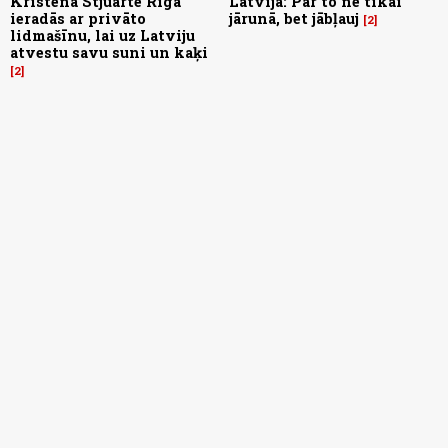
Kristena Stjuarte Rīgā
Latvijā: Par to ne tikai
ieradās ar privāto
jārunā, bet jābļauj
2
lidmašīnu, lai uz Latviju
atvestu savu suni un kaķi
2