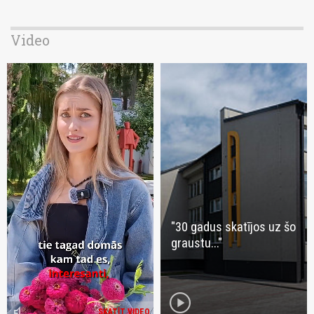
Video
"30 gadus skatījos uz šo
graustu..."
play_circle
volume_mute
SKATĪT VIDEO