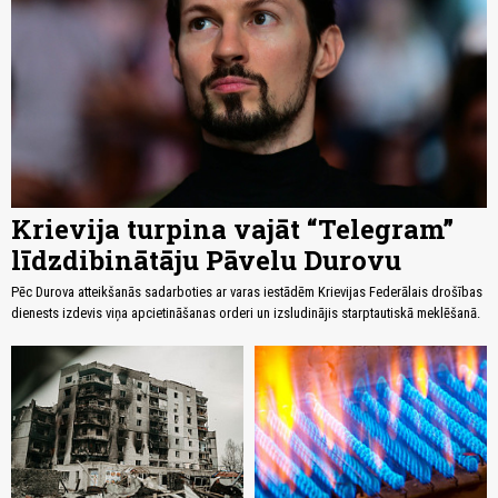
Krievija turpina vajāt “Telegram”
līdzdibinātāju Pāvelu Durovu
Pēc Durova atteikšanās sadarboties ar varas iestādēm Krievijas Federālais drošības
dienests izdevis viņa apcietināšanas orderi un izsludinājis starptautiskā meklēšanā.