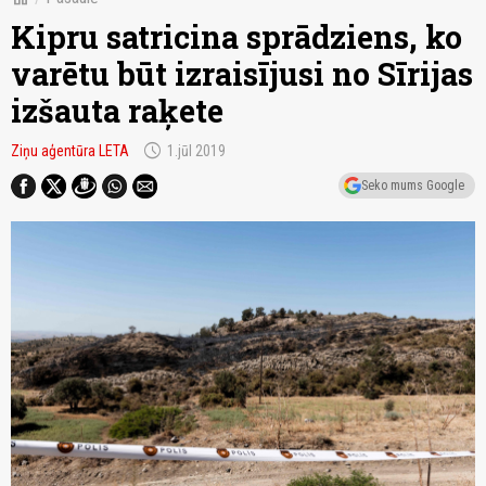
Kipru satricina sprādziens, ko
varētu būt izraisījusi no Sīrijas
izšauta raķete
schedule
Ziņu aģentūra LETA
1.jūl 2019
Seko mums Google