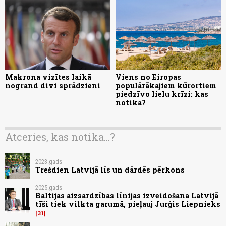
Makrona vizītes laikā
Viens no Eiropas
nogrand divi sprādzieni
populārākajiem kūrortiem
piedzīvo lielu krīzi: kas
notika?
Atceries, kas notika...?
2023.gads
Trešdien Latvijā līs un dārdēs pērkons
2025.gads
Baltijas aizsardzības līnijas izveidošana Latvijā
tīši tiek vilkta garumā, pieļauj Jurģis Liepnieks
31