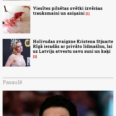
Viesītes pilsētas svētki izvēršas
trauksmaini un asiņaini
1
Holivudas zvaigzne Kristena Stjuarte
Rīgā ieradās ar privāto lidmašīnu, lai
uz Latviju atvestu savu suni un kaķi
2
Pasaulē