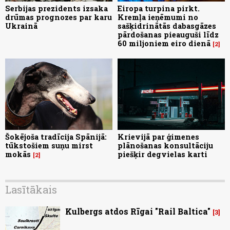
Serbijas prezidents izsaka
Eiropa turpina pirkt.
drūmas prognozes par karu
Kremļa ieņēmumi no
Ukrainā
sašķidrinātās dabasgāzes
pārdošanas pieauguši līdz
60 miljoniem eiro dienā
2
Šokējoša tradīcija Spānijā:
Krievijā par ģimenes
tūkstošiem suņu mirst
plānošanas konsultāciju
mokās
piešķir degvielas karti
2
Lasītākais
Kulbergs atdos Rīgai "Rail Baltica"
3