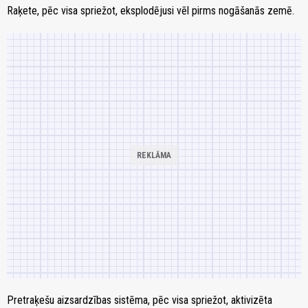
Raķete, pēc visa spriežot, eksplodējusi vēl pirms nogāšanās zemē.
Pretraķešu aizsardzības sistēma, pēc visa spriežot, aktivizēta