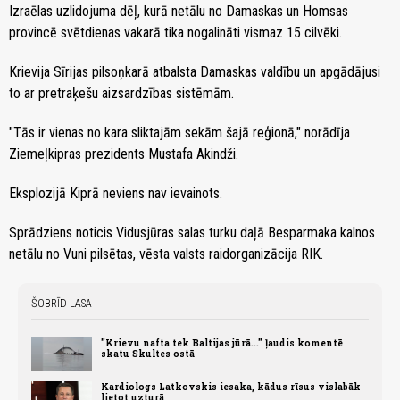
Izraēlas uzlidojuma dēļ, kurā netālu no Damaskas un Homsas
provincē svētdienas vakarā tika nogalināti vismaz 15 cilvēki.
Krievija Sīrijas pilsoņkarā atbalsta Damaskas valdību un apgādājusi
to ar pretraķešu aizsardzības sistēmām.
"Tās ir vienas no kara sliktajām sekām šajā reģionā," norādīja
Ziemeļkipras prezidents Mustafa Akindži.
Eksplozijā Kiprā neviens nav ievainots.
Sprādziens noticis Vidusjūras salas turku daļā Besparmaka kalnos
netālu no Vuni pilsētas, vēsta valsts raidorganizācija RIK.
ŠOBRĪD LASA
"Krievu nafta tek Baltijas jūrā..." ļaudis komentē
skatu Skultes ostā
Kardiologs Latkovskis iesaka, kādus rīsus vislabāk
lietot uzturā