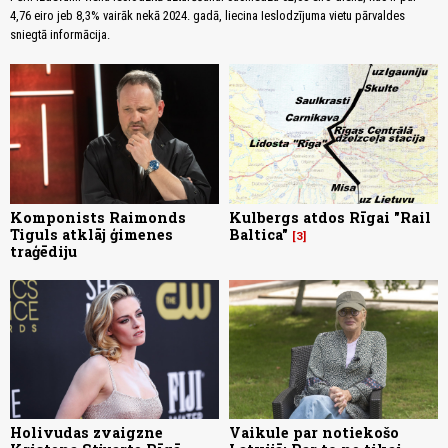
4,76 eiro jeb 8,3% vairāk nekā 2024. gadā, liecina Ieslodzījuma vietu pārvaldes
sniegtā informācija.
Komponists Raimonds
Kulbergs atdos Rīgai "Rail
Tiguls atklāj ģimenes
Baltica"
3
traģēdiju
Holivudas zvaigzne
Vaikule par notiekošo