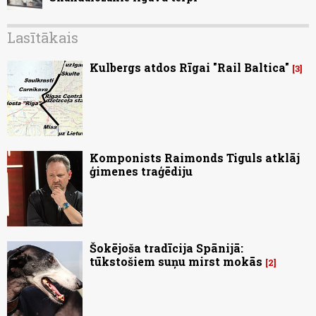
Lasītākais
Kulbergs atdos Rīgai "Rail Baltica"
3
Komponists Raimonds Tiguls atklāj
ģimenes traģēdiju
Šokējoša tradīcija Spānijā:
tūkstošiem suņu mirst mokās
2