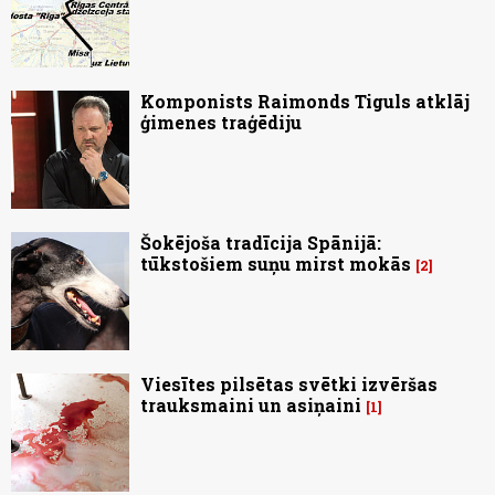
Komponists Raimonds Tiguls atklāj
ģimenes traģēdiju
Šokējoša tradīcija Spānijā:
tūkstošiem suņu mirst mokās
2
Viesītes pilsētas svētki izvēršas
trauksmaini un asiņaini
1