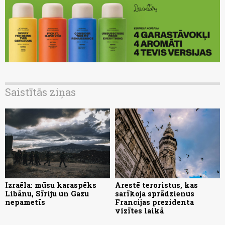
Saistītās ziņas
Izraēla: mūsu karaspēks
Arestē teroristus, kas
Libānu, Sīriju un Gazu
sarīkoja sprādzienus
nepametīs
Francijas prezidenta
vizītes laikā