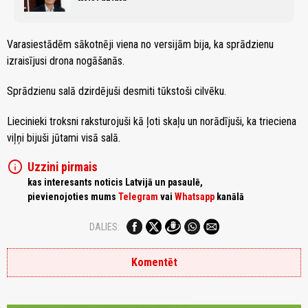
Varasiestādēm sākotnēji viena no versijām bija, ka sprādzienu
izraisījusi drona nogāšanās.
Sprādzienu salā dzirdējuši desmiti tūkstoši cilvēku.
Liecinieki troksni raksturojuši kā ļoti skaļu un norādījuši, ka trieciena
viļņi bijuši jūtami visā salā.
info
Uzzini pirmais
kas interesants noticis Latvijā un pasaulē,
pievienojoties mums
Telegram
vai
Whatsapp
kanālā
DALIES:
Komentēt