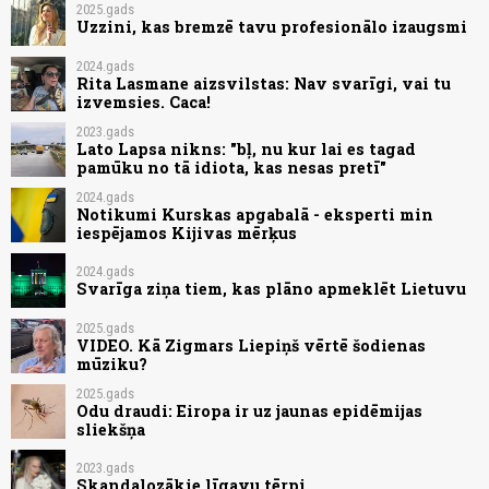
2025.gads
Uzzini, kas bremzē tavu profesionālo izaugsmi
2024.gads
Rita Lasmane aizsvilstas: Nav svarīgi, vai tu
izvemsies. Caca!
2023.gads
Lato Lapsa nikns: "bļ, nu kur lai es tagad
pamūku no tā idiota, kas nesas pretī"
2024.gads
Notikumi Kurskas apgabalā - eksperti min
iespējamos Kijivas mērķus
2024.gads
Svarīga ziņa tiem, kas plāno apmeklēt Lietuvu
2025.gads
VIDEO. Kā Zigmars Liepiņš vērtē šodienas
mūziku?
2025.gads
Odu draudi: Eiropa ir uz jaunas epidēmijas
sliekšņa
2023.gads
Skandalozākie līgavu tērpi