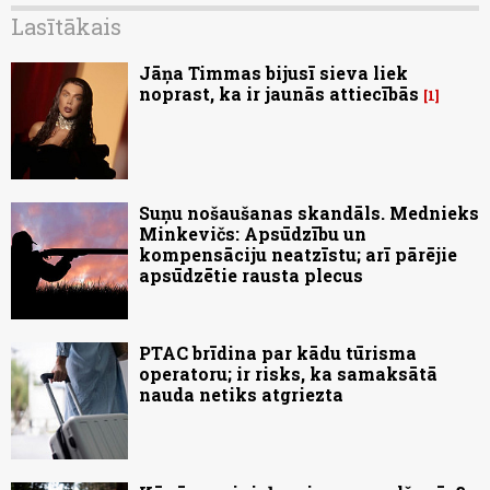
Lasītākais
Jāņa Timmas bijusī sieva liek
noprast, ka ir jaunās attiecībās
1
Suņu nošaušanas skandāls. Mednieks
Minkevičs: Apsūdzību un
kompensāciju neatzīstu; arī pārējie
apsūdzētie rausta plecus
PTAC brīdina par kādu tūrisma
operatoru; ir risks, ka samaksātā
nauda netiks atgriezta