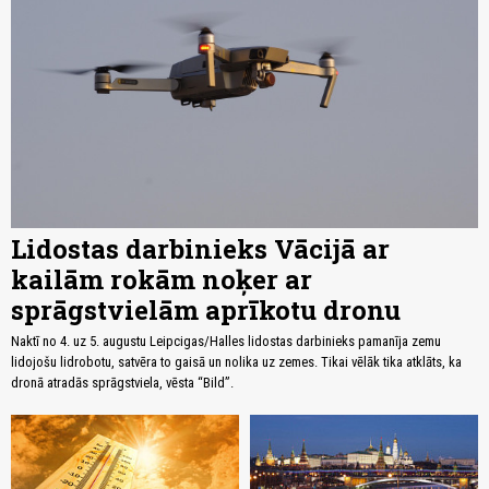
Lidostas darbinieks Vācijā ar
kailām rokām noķer ar
sprāgstvielām aprīkotu dronu
Naktī no 4. uz 5. augustu Leipcigas/Halles lidostas darbinieks pamanīja zemu
lidojošu lidrobotu, satvēra to gaisā un nolika uz zemes. Tikai vēlāk tika atklāts, ka
dronā atradās sprāgstviela, vēsta “Bild”.