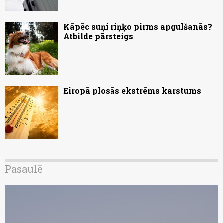
Kāpēc suņi riņķo pirms apgulšanās?
Atbilde pārsteigs
Eiropā plosās ekstrēms karstums
Pasaulē