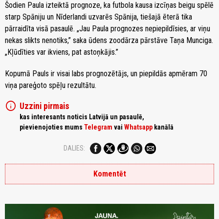
Šodien Paula izteiktā prognoze, ka futbola kausa izcīņas beigu spēlē
starp Spāniju un Nīderlandi uzvarēs Spānija, tiešajā ēterā tika
pārraidīta visā pasaulē. „Jau Paula prognozes nepiepildīsies, ar viņu
nekas slikts nenotiks,” saka ūdens zoodārza pārstāve Taņa Munciga.
„Kļūdīties var ikviens, pat astoņkājis.”
Kopumā Pauls ir visai labs prognozētājs, un piepildās apmēram 70
viņa pareģoto spēļu rezultātu.
info
Uzzini pirmais
kas interesants noticis Latvijā un pasaulē,
pievienojoties mums
Telegram
vai
Whatsapp
kanālā
DALIES:
Komentēt