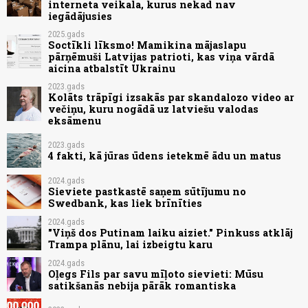
interneta veikala, kurus nekad nav
iegādājusies
2025.gads
Soctīkli līksmo! Mamikina mājaslapu
pārņēmuši Latvijas patrioti, kas viņa vārdā
aicina atbalstīt Ukrainu
2023.gads
Kolāts trāpīgi izsakās par skandalozo video ar
večiņu, kuru nogādā uz latviešu valodas
eksāmenu
2023.gads
4 fakti, kā jūras ūdens ietekmē ādu un matus
2024.gads
Sieviete pastkastē saņem sūtījumu no
Swedbank, kas liek brīnīties
2024.gads
"Viņš dos Putinam laiku aiziet." Pinkuss atklāj
Trampa plānu, lai izbeigtu karu
2024.gads
Oļegs Fils par savu mīļoto sievieti: Mūsu
satikšanās nebija pārāk romantiska