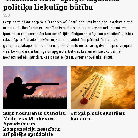
politiķu liekulīgo būtību
5:30
Latgales vēlēšanu apgabala “Progresīvo” (PRO) deputātu kandidātu saraksta pirmā
numura – Leilas Rasimas – sapīšanās skaidrojumos par saviem nekustamajiem
īpašumiem un saņemtajām kompensācijām zīmīgas ar to šķietamo vientiesību, kāda
raksturīga paštaisniem cilvēkiem, kuri ir nesatricināmi pārliecināti par savu
godaprātu, labajiem nodomiem un pašiedomāto nimbu virs galvas. Tāpēc, viņuprāt,
viss, ko viņi dara, ir taisnīgs un apgarots, bet visi, kas viņiem kaut ko pārmet –
nekrietni nelieši, ļaundari, kas pasaulei (tas ir, viņiem) novēl tikai sliktu.
Suņu nošaušanas skandāls.
Eiropā plosās ekstrēms
Mednieks Minkevičs:
karstums
Apsūdzību un
kompensāciju neatzīstu;
arī pārējie apsūdzētie