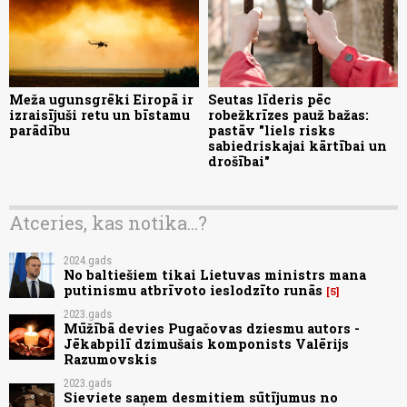
Meža ugunsgrēki Eiropā ir
Seutas līderis pēc
izraisījuši retu un bīstamu
robežkrīzes pauž bažas:
parādību
pastāv "liels risks
sabiedriskajai kārtībai un
drošībai"
Atceries, kas notika...?
2024.gads
No baltiešiem tikai Lietuvas ministrs mana
putinismu atbrīvoto ieslodzīto runās
5
2023.gads
Mūžībā devies Pugačovas dziesmu autors -
Jēkabpilī dzimušais komponists Valērijs
Razumovskis
2023.gads
Sieviete saņem desmitiem sūtījumus no