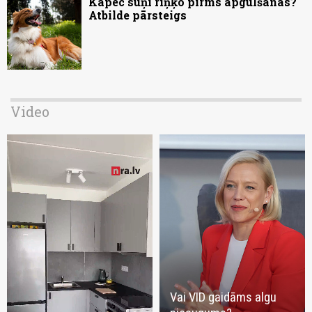
Kāpēc suņi riņķo pirms apgulšanās?
Atbilde pārsteigs
Video
Vai VID gaidāms algu