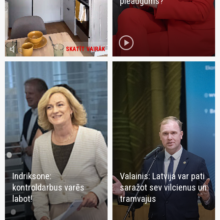
pieaugums?
play_circle
volume_mute
SKATĪT VAIRĀK
Indriksone:
Valainis: Latvija var pati
kontroldarbus varēs
saražot sev vilcienus un
labot!
tramvajus