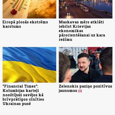
Eiropā plosās ekstrēms
Maskavas mērs atklāti
karstums
iebilst Krievijas
ekonomikas
pārorientēšanai uz kara
režīmu
"Financial Times":
Zelenskis paziņo pozitīvus
Kolumbijas karteļi
jaunumus
1
nosūtījuši savējos kā
brīvprātīgos cīnīties
Ukrainas pusē