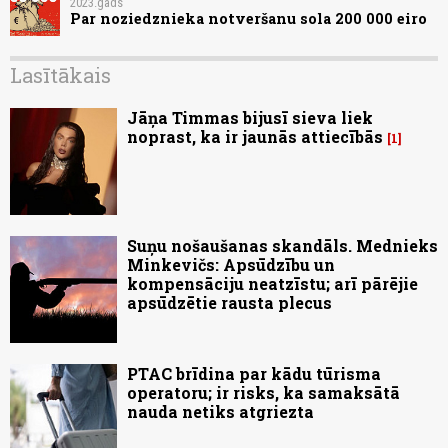
2023.gads
Par noziedznieka notveršanu sola 200 000 eiro
Lasītākais
Jāņa Timmas bijusī sieva liek
noprast, ka ir jaunās attiecībās
1
Suņu nošaušanas skandāls. Mednieks
Minkevičs: Apsūdzību un
kompensāciju neatzīstu; arī pārējie
apsūdzētie rausta plecus
PTAC brīdina par kādu tūrisma
operatoru; ir risks, ka samaksātā
nauda netiks atgriezta