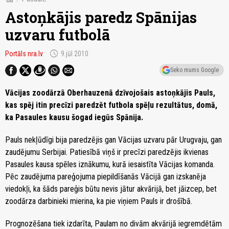
Astoņkājis paredz Spānijas
uzvaru futbolā
schedule
Portāls nra.lv
9.jūl 2010
Seko mums Google
Vācijas zoodārzā Oberhauzenā dzīvojošais astoņkājis Pauls,
kas spēj itin precīzi paredzēt futbola spēļu rezultātus, domā,
ka Pasaules kausu šogad iegūs Spānija.
Pauls nekļūdīgi bija paredzējis gan Vācijas uzvaru pār Urugvaju, gan
zaudējumu Serbijai. Patiesībā viņš ir precīzi paredzējis ikvienas
Pasaules kausa spēles iznākumu, kurā iesaistīta Vācijas komanda.
Pēc zaudējuma pareģojuma piepildīšanās Vācijā gan izskanēja
viedokļi, ka šāds pareģis būtu nevis jātur akvārijā, bet jāizcep, bet
zoodārza darbinieki mierina, ka pie viņiem Pauls ir drošībā.
Prognozēšana tiek izdarīta, Paulam no divām akvārijā iegremdētām