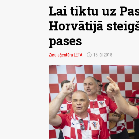
Lai tiktu uz Pa
Horvātijā steig
pases
schedule
Ziņu aģentūra LETA
15.jūl 2018