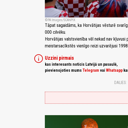
PA Images/SCANPIX
Tāpat sagaidāms, ka Horvātijas vēsturē svarī
000 cilvēku.
Horvātijas valstsvienība vēl nekad nav kļuvusi
meistarsacīkstēs vienīgo reizi uzvarējusi 1998
info
Uzzini pirmais
kas interesants noticis Latvijā un pasaulē,
pievienojoties mums
Telegram
vai
Whatsapp
ka
DALIES: