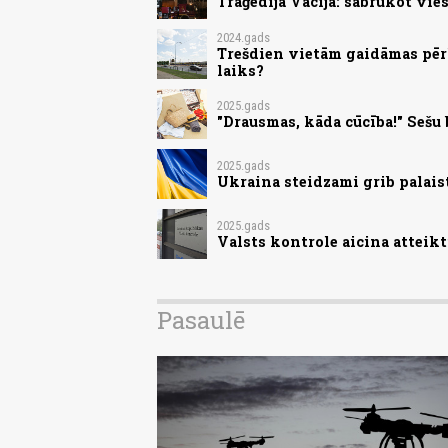
Traģēdija Vācijā: sabrūkot vies
2024.gads
Trešdien vietām gaidāmas pērk
laiks?
2025.gads
"Drausmas, kāda cūcība!" Sešu
2025.gads
Ukraina steidzami grib palai
2025.gads
Valsts kontrole aicina atteik
Pasaulē