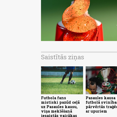
Saistītās ziņas
Futbola fans
Pasaules kausa
mistiski pazūd ceļā
futbolā svinība
uz Pasaules kausu,
pārvērtās traģē
viņa meklēšanā
ar upuriem
iesaistās vairākas