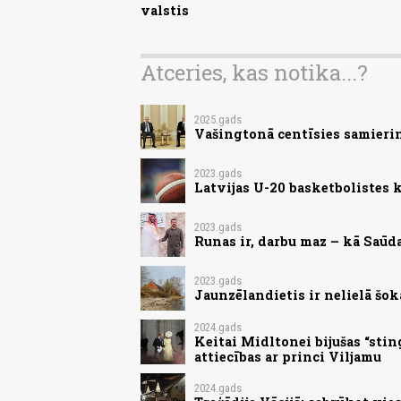
valstis
Atceries, kas notika...?
2025.gads
Vašingtonā centīsies samieri
2023.gads
Latvijas U-20 basketbolistes
2023.gads
Runas ir, darbu maz – kā Saūd
2023.gads
Jaunzēlandietis ir nelielā šokā
2024.gads
Keitai Midltonei bijušas “sting
attiecības ar princi Viljamu
2024.gads