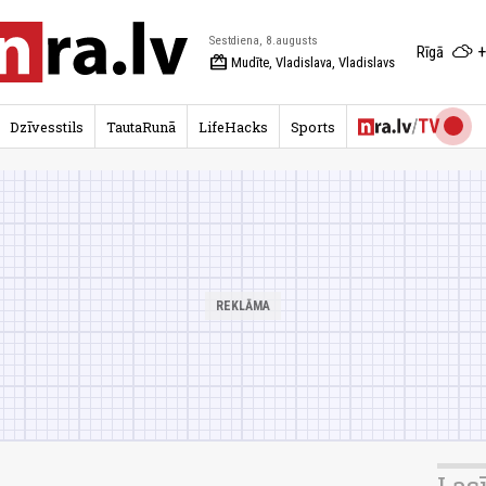
Sestdiena, 8.augusts
+
Rīgā
redeem
Mudīte, Vladislava, Vladislavs
Dzīvesstils
TautaRunā
LifeHacks
Sports