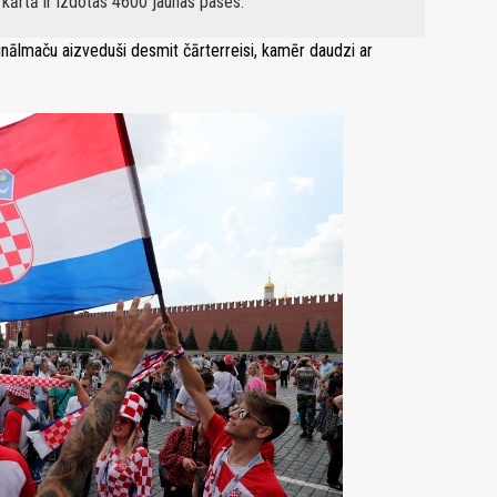
kārtā ir izdotas 4600 jaunas pases.
inālmaču aizveduši desmit čārterreisi, kamēr daudzi ar