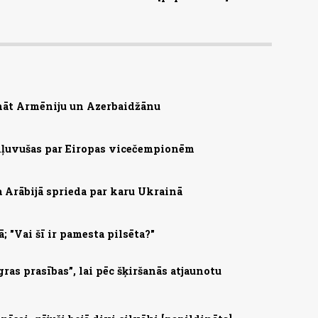
nāt Armēniju un Azerbaidžānu
 kļuvušas par Eiropas vicečempionēm
a Arābijā sprieda par karu Ukrainā
; "Vai šī ir pamesta pilsēta?"
ras prasības”, lai pēc šķiršanās atjaunotu