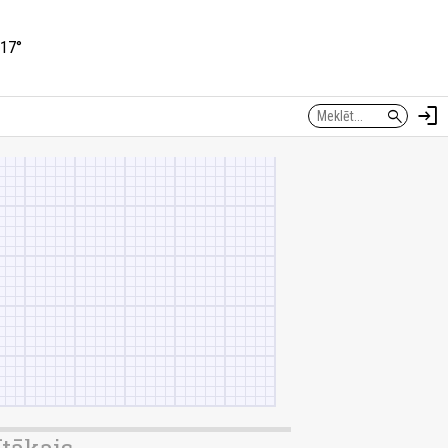
17°
login
search