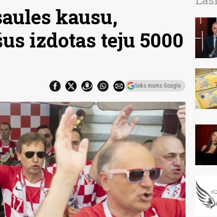
Las
saules kausu,
šus izdotas teju 5000
Seko mums Google