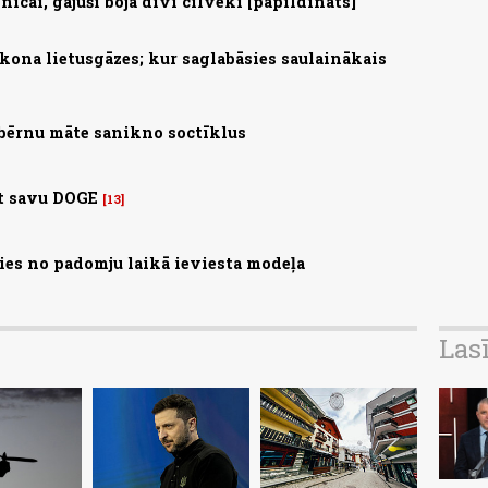
nīcai, gājuši bojā divi cilvēki [papildināts]
ona lietusgāzes; kur saglabāsies saulainākais
 bērnu māte sanikno soctīklus
st savu DOGE
13
ties no padomju laikā ieviesta modeļa
Las