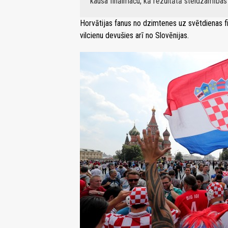
kausa finālmaču, kā rezultātā steidzamības 
Horvātijas fanus no dzimtenes uz svētdienas f
vilcienu devušies arī no Slovēnijas.