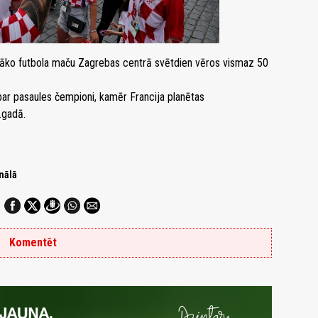
gāko futbola maču Zagrebas centrā svētdien vēros vismaz 50
 par pasaules čempioni, kamēr Francija planētas
.gadā.
nālā
Komentēt