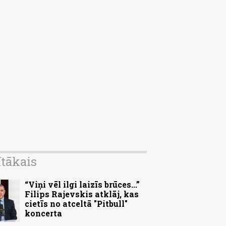
ītākais
“Viņi vēl ilgi laizīs brūces...”
Filips Rajevskis atklāj, kas
cietīs no atceltā "Pitbull"
koncerta