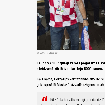
© AP/ SCANPIX
Lai horvātu līdzjutēji varētu pagūt uz Krie
steidzamā kārtā izdotas teju 5000 pases.
Kā zināms, Horvātijas valstsvienība aizkļuvusi 
galvaspilsētā Maskavā aizvadīs izšķirošo maču 
Kā vēsta horvātu mediji, ļoti daudz lī