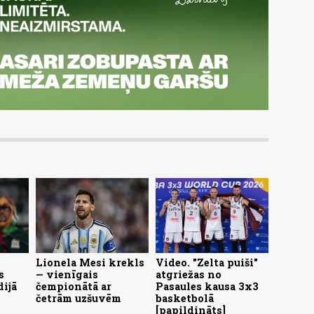
Lionela Mesi krekls
Video. "Zelta puiši"
s
— vienīgais
atgriežas no
dijā
čempionātā ar
Pasaules kausa 3x3
četrām uzšuvēm
basketbolā
[papildināts]