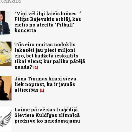
ītākais
“Viņi vēl ilgi laizīs brūces...”
Filips Rajevskis atklāj, kas
cietīs no atceltā "Pitbull"
koncerta
Trīs eiro muitas nodoklis.
Iekasēti jau pieci miljoni
eiro, bet budžetā ieskaitīts
tikai viens; kur palika pārējā
nauda?
4
Jāņa Timmas bijusī sieva
liek noprast, ka ir jaunās
attiecībās
1
Laime pārvēršas traģēdijā.
Sieviete Kuldīgas slimnīcā
piedzīvo ko neiedomājamu