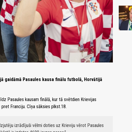
vijā gaidāmā Pasaules kausa finālu futbolā, Horvātijā
līdz Pasaules kausam finālā, kur tā svētdien Krievijas
pret Franciju. Cīņa sāksies plkst.18.
dzjutēju izrādījuši vēlmi doties uz Krieviju vērot Pasaules