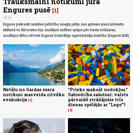
Trauksmaini notikumi jūrā
Engures pusē
1
19:14
Engures piekrastē sestdien palīdzība sniegta jahtai, kas aptuveni piecu kilometru
attālumā no Bērzciema bija zaudējusi vadības spējas pēc masta nolūšanas,
sociālajos tīklos informē Engures brīvprātīgo ugunsdzēsēju biedrība (Engures BUB).
Netālu no Gardas ezera
"Prieks maksāt nodokļus."
notikusi masveida cilvēku
Sabiedrība sašutusi: valsts
evakuācija
pārvaldē strādājošie trīs
1
dienas spēlējās ar "Lego"?
3