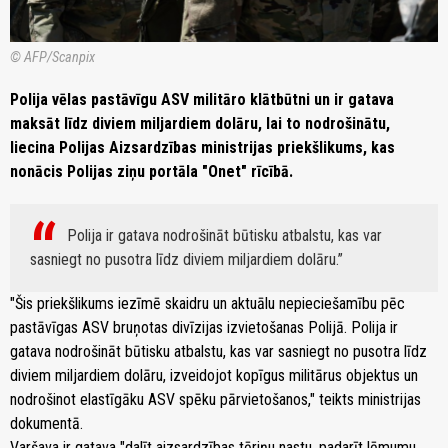
© AFP/Scanpix
Polija vēlas pastāvīgu ASV militāro klātbūtni un ir gatava
maksāt līdz diviem miljardiem dolāru, lai to nodrošinātu,
liecina Polijas Aizsardzības ministrijas priekšlikums, kas
nonācis Polijas ziņu portāla "Onet" rīcībā.
Polija ir gatava nodrošināt būtisku atbalstu, kas var
sasniegt no pusotra līdz diviem miljardiem dolāru.
"Šis priekšlikums iezīmē skaidru un aktuālu nepieciešamību pēc
pastāvīgas ASV bruņotas divīzijas izvietošanas Polijā. Polija ir
gatava nodrošināt būtisku atbalstu, kas var sasniegt no pusotra līdz
diviem miljardiem dolāru, izveidojot kopīgus militārus objektus un
nodrošinot elastīgāku ASV spēku pārvietošanos," teikts ministrijas
dokumentā.
Varšava ir gatava "dalīt aizsardzības tēriņu nastu, padarīt lēmumu