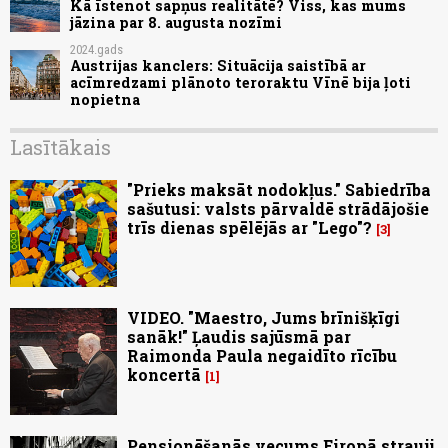
Kā īstenot sapņus realitātē? Viss, kas mums
jāzina par 8. augusta nozīmi
2024.gads
Austrijas kanclers: Situācija saistībā ar
acīmredzami plānoto teroraktu Vīnē bija ļoti
nopietna
Lasītākais
"Prieks maksāt nodokļus." Sabiedrība
sašutusi: valsts pārvaldē strādājošie
trīs dienas spēlējās ar "Lego"?
3
VIDEO. "Maestro, Jums brīnišķīgi
sanāk!" Ļaudis sajūsmā par
Raimonda Paula negaidīto rīcību
koncertā
1
Pensionēšanās vecums Eiropā strauji