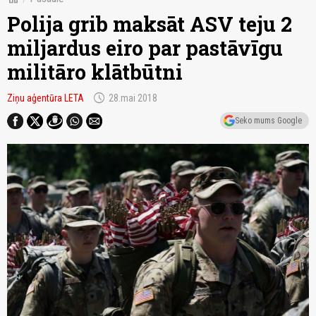
Polija grib maksāt ASV teju 2
miljardus eiro par pastāvīgu
militāro klātbūtni
schedule
Ziņu aģentūra LETA
28.mai 2018
Seko mums Google