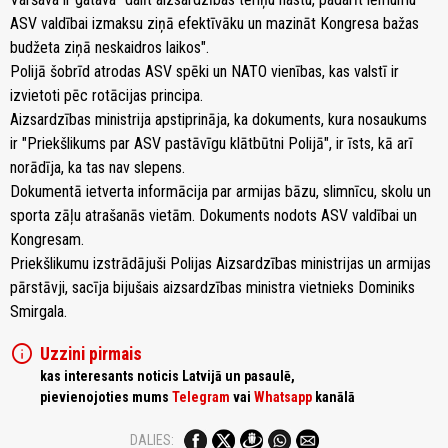
ASV valdībai izmaksu ziņā efektīvāku un mazināt Kongresa bažas
budžeta ziņā neskaidros laikos".
Polijā šobrīd atrodas ASV spēki un NATO vienības, kas valstī ir
izvietoti pēc rotācijas principa.
Aizsardzības ministrija apstiprināja, ka dokuments, kura nosaukums
ir "Priekšlikums par ASV pastāvīgu klātbūtni Polijā", ir īsts, kā arī
norādīja, ka tas nav slepens.
Dokumentā ietverta informācija par armijas bāzu, slimnīcu, skolu un
sporta zāļu atrašanās vietām. Dokuments nodots ASV valdībai un
Kongresam.
Priekšlikumu izstrādājuši Polijas Aizsardzības ministrijas un armijas
pārstāvji, sacīja bijušais aizsardzības ministra vietnieks Dominiks
Smirgala.
info
Uzzini pirmais
kas interesants noticis Latvijā un pasaulē,
pievienojoties mums
Telegram
vai
Whatsapp
kanālā
DALIES: