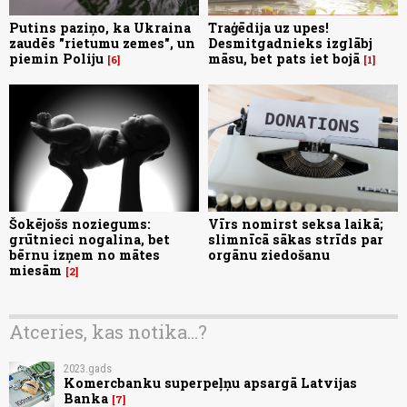
Putins paziņo, ka Ukraina
Traģēdija uz upes!
zaudēs "rietumu zemes", un
Desmitgadnieks izglābj
piemin Poliju
māsu, bet pats iet bojā
6
1
Šokējošs noziegums:
Vīrs nomirst seksa laikā;
grūtnieci nogalina, bet
slimnīcā sākas strīds par
bērnu izņem no mātes
orgānu ziedošanu
miesām
2
Atceries, kas notika...?
2023.gads
Komercbanku superpeļņu apsargā Latvijas
Banka
7