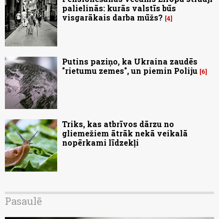
palielinās: kurās valstīs būs
visgarākais darba mūžs?
4
Putins paziņo, ka Ukraina zaudēs
"rietumu zemes", un piemin Poliju
6
Triks, kas atbrīvos dārzu no
gliemežiem ātrāk nekā veikalā
nopērkami līdzekļi
Pasaulē