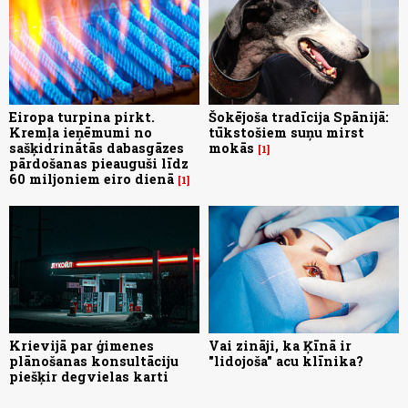
Eiropa turpina pirkt.
Šokējoša tradīcija Spānijā:
Kremļa ieņēmumi no
tūkstošiem suņu mirst
sašķidrinātās dabasgāzes
mokās
1
pārdošanas pieauguši līdz
60 miljoniem eiro dienā
1
Krievijā par ģimenes
Vai zināji, ka Ķīnā ir
plānošanas konsultāciju
"lidojoša" acu klīnika?
piešķir degvielas karti