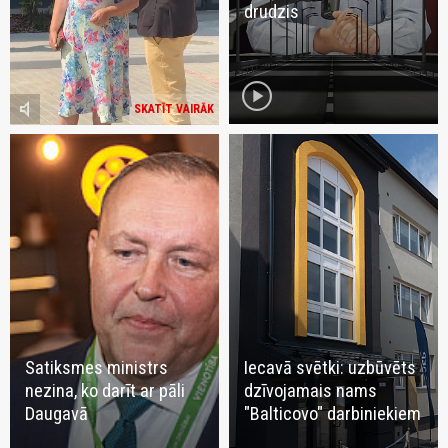
drudzis
play_circle
volume_mute
SKATĪT VAIRĀK
Satiksmes ministrs
Iecavā svētki: uzbūvēts
nezina, ko darīt ar pāli
dzīvojamais nams
Daugavā
"Balticovo" darbiniekiem