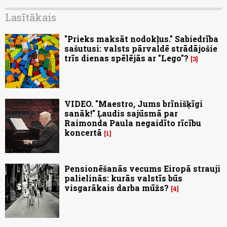
Lasītākais
"Prieks maksāt nodokļus." Sabiedrība
sašutusi: valsts pārvaldē strādājošie
trīs dienas spēlējās ar "Lego"?
3
VIDEO. "Maestro, Jums brīnišķīgi
sanāk!" Ļaudis sajūsmā par
Raimonda Paula negaidīto rīcību
koncertā
1
Pensionēšanās vecums Eiropā strauji
palielinās: kurās valstīs būs
visgarākais darba mūžs?
4