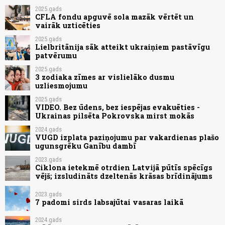
2025.gads
CFLA fondu apguvē sola mazāk vērtēt un
vairāk uzticēties
2025.gads
Lielbritānija sāk atteikt ukraiņiem pastāvīgu
patvērumu
2025.gads
3 zodiaka zīmes ar vislielāko dusmu
uzliesmojumu
2025.gads
VIDEO. Bez ūdens, bez iespējas evakuēties -
Ukrainas pilsēta Pokrovska mirst mokās
2024.gads
VUGD izplata paziņojumu par vakardienas plašo
ugunsgrēku Ganību dambī
2023.gads
Ciklona ietekmē otrdien Latvijā pūtīs spēcīgs
vējš; izsludināts dzeltenās krāsas brīdinājums
2023.gads
7 padomi sirds labsajūtai vasaras laikā
2024.gads