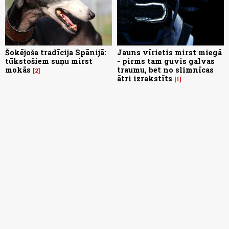
Šokējoša tradīcija Spānijā:
Jauns vīrietis mirst miegā
tūkstošiem suņu mirst
- pirms tam guvis galvas
mokās
traumu, bet no slimnīcas
2
ātri izrakstīts
1