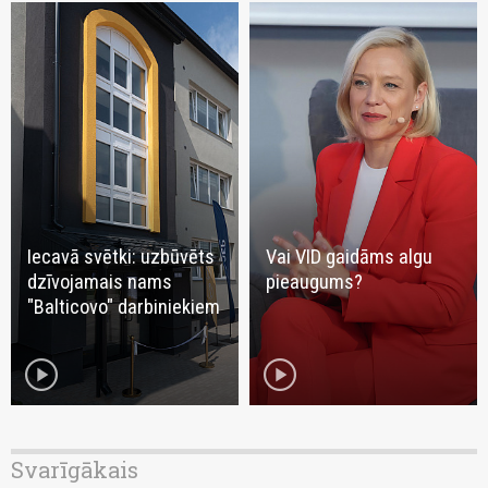
Iecavā svētki: uzbūvēts
Vai VID gaidāms algu
dzīvojamais nams
pieaugums?
"Balticovo" darbiniekiem
play_circle
play_circle
Svarīgākais