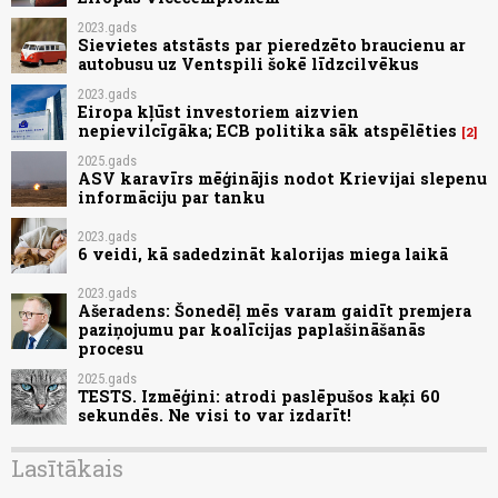
2023.gads
Sievietes atstāsts par pieredzēto braucienu ar
autobusu uz Ventspili šokē līdzcilvēkus
2023.gads
Eiropa kļūst investoriem aizvien
nepievilcīgāka; ECB politika sāk atspēlēties
2
2025.gads
ASV karavīrs mēģinājis nodot Krievijai slepenu
informāciju par tanku
2023.gads
6 veidi, kā sadedzināt kalorijas miega laikā
2023.gads
Ašeradens: Šonedēļ mēs varam gaidīt premjera
paziņojumu par koalīcijas paplašināšanās
procesu
2025.gads
TESTS. Izmēģini: atrodi paslēpušos kaķi 60
sekundēs. Ne visi to var izdarīt!
Lasītākais