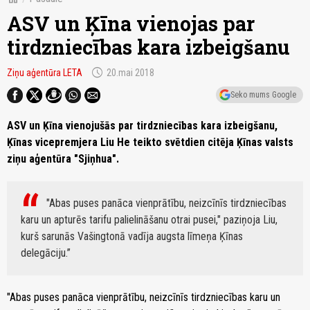
ASV un Ķīna vienojas par
tirdzniecības kara izbeigšanu
schedule
Ziņu aģentūra LETA
20.mai 2018
Seko mums Google
ASV un Ķīna vienojušās par tirdzniecības kara izbeigšanu,
Ķīnas vicepremjera Liu He teikto svētdien citēja Ķīnas valsts
ziņu aģentūra "Sjiņhua".
"Abas puses panāca vienprātību, neizcīnīs tirdzniecības
karu un apturēs tarifu palielināšanu otrai pusei," paziņoja Liu,
kurš sarunās Vašingtonā vadīja augsta līmeņa Ķīnas
delegāciju.
"Abas puses panāca vienprātību, neizcīnīs tirdzniecības karu un