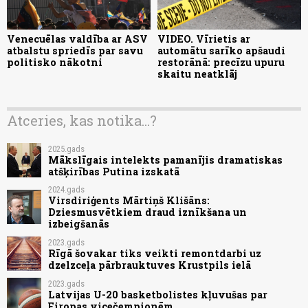
Venecuēlas valdība ar ASV
VIDEO. Vīrietis ar
atbalstu spriedīs par savu
automātu sarīko apšaudi
politisko nākotni
restorānā: precīzu upuru
skaitu neatklāj
Atceries, kas notika...?
2025.gads
Mākslīgais intelekts pamanījis dramatiskas
atšķirības Putina izskatā
2024.gads
Virsdiriģents Mārtiņš Klišāns:
Dziesmusvētkiem draud iznīkšana un
izbeigšanās
2023.gads
Rīgā šovakar tiks veikti remontdarbi uz
dzelzceļa pārbrauktuves Krustpils ielā
2023.gads
Latvijas U-20 basketbolistes kļuvušas par
Eiropas vicečempionēm