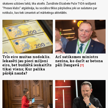
skatuves uzbūves laikā, tika atcelts. Žurnāliste Elizabete Puče TV24 raidījumā
“Preses klubs” atgādināja, ka sociālos tīklus pārpludina joki un sašutums par
notikušo, kas tiek izmantoti arī mārketinga aktivitātēs.
Trīs eiro muitas nodoklis.
Arī satiksmes ministrs
Iekasēti jau pieci miljoni
nezina, ko darīt ar betona
eiro, bet budžētā ieskaitīts
pāli Daugavā
7
tikai viens; Kur palika
pārējā nauda?