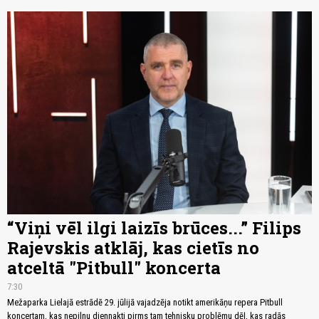
“Viņi vēl ilgi laizīs brūces...” Filips
Rajevskis atklāj, kas cietīs no
atceltā "Pitbull" koncerta
7:30
Mežaparka Lielajā estrādē 29. jūlijā vajadzēja notikt amerikāņu repera Pitbull
koncertam, kas nepilnu diennakti pirms tam tehnisku problēmu dēļ, kas radās