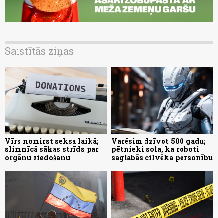
Saistītās ziņas
Vīrs nomirst seksa laikā;
Varēsim dzīvot 500 gadu;
slimnīcā sākas strīds par
pētnieki sola, ka roboti
orgānu ziedošanu
saglabās cilvēka personību