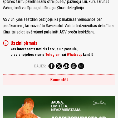
apturēs tarifu palielināšanu otrai pusei," paziņoja Liu, kurš sarunās
Vašingtonā vadīja augsta līmeņa Ķīnas delegāciju.
ASV un Ķīna sestdien paziņoja, ka panākušas vienošanos par
pasākumiem, lai mazinātu Savienotot Valstu tirdzniecības deficītu ar
Ķīnu, tai solot ievērojami palielināt ASV preču iepirkšanu.
info
Uzzini pirmais
kas interesants noticis Latvijā un pasaulē,
pievienojoties mums
Telegram
vai
Whatsapp
kanālā
DALIES:
Komentēt