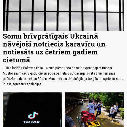
Somu brīvprātīgais Ukrainā
nāvējoši notriecis karavīru un
notiesāts uz četriem gadiem
cietumā
Jūnija beigās Poltavas tiesa Ukrainā piesprieda somu brīvprātīgajam Rūpem
Mustonenam četru gadu cietumsodu par letālu autoavāriju. Pret somu humānās
palīdzības darbiniekam Rūpem Mustonenam Ukrainā jūnija beigās piespriesto sodu
ir iesniegtas trīs apelācijas.