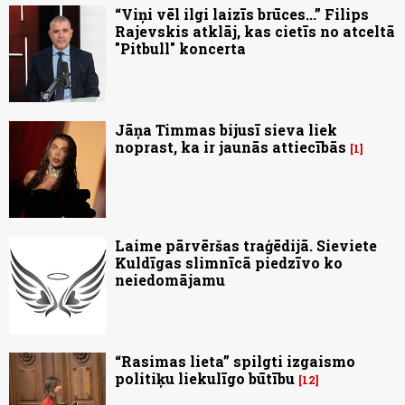
“Viņi vēl ilgi laizīs brūces...” Filips
Rajevskis atklāj, kas cietīs no atceltā
"Pitbull" koncerta
Jāņa Timmas bijusī sieva liek
noprast, ka ir jaunās attiecībās
1
Laime pārvēršas traģēdijā. Sieviete
Kuldīgas slimnīcā piedzīvo ko
neiedomājamu
“Rasimas lieta” spilgti izgaismo
politiķu liekulīgo būtību
12