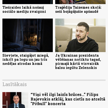
Tiešraides laikā nošauj
Traģēdija Taizemes skolā:
sociālo mediju zvaigzni
seši bojāgājušie apšaudē
Sieviete, staigājot miegā,
Ja Ukrainas prezidenta
izkrīt pa logu un jau trīs
vēlēšanas notiktu tagad,
nedēļas atrodas komā
pirmajā kārtā visvairāk
balsu iegūtu Zelenskis
Lasītākais
“Viņi vēl ilgi laizīs brūces...” Filips
Rajevskis atklāj, kas cietīs no atceltā
"Pitbull" koncerta