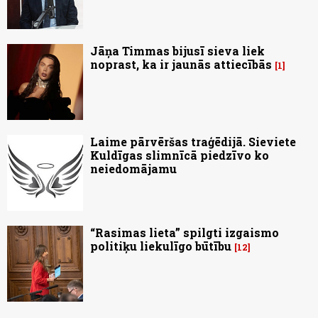
Jāņa Timmas bijusī sieva liek
noprast, ka ir jaunās attiecībās
1
Laime pārvēršas traģēdijā. Sieviete
Kuldīgas slimnīcā piedzīvo ko
neiedomājamu
“Rasimas lieta” spilgti izgaismo
politiķu liekulīgo būtību
12