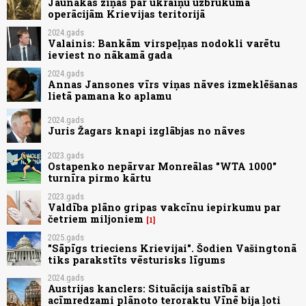
Jaunākās ziņas par ukraiņu uzbrukuma
operācijām Krievijas teritorijā
2024.gads
Valainis: Bankām virspeļņas nodokli varētu
ieviest no nākamā gada
2024.gads
Annas Jansones vīrs viņas nāves izmeklēšanas
lietā pamana ko aplamu
2024.gads
Juris Žagars knapi izglābjas no nāves
2023.gads
Ostapenko nepārvar Monreālas "WTA 1000"
turnīra pirmo kārtu
2023.gads
Valdība plāno gripas vakcīnu iepirkumu par
četriem miljoniem
1
2025.gads
"Sāpīgs trieciens Krievijai". Šodien Vašingtonā
tiks parakstīts vēsturisks līgums
2024.gads
Austrijas kanclers: Situācija saistībā ar
acīmredzami plānoto teroraktu Vīnē bija ļoti