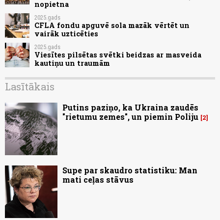
nopietna
2025.gads
CFLA fondu apguvē sola mazāk vērtēt un
vairāk uzticēties
2025.gads
Viesītes pilsētas svētki beidzas ar masveida
kautiņu un traumām
Lasītākais
Putins paziņo, ka Ukraina zaudēs
"rietumu zemes", un piemin Poliju
2
Supe par skaudro statistiku: Man
mati ceļas stāvus