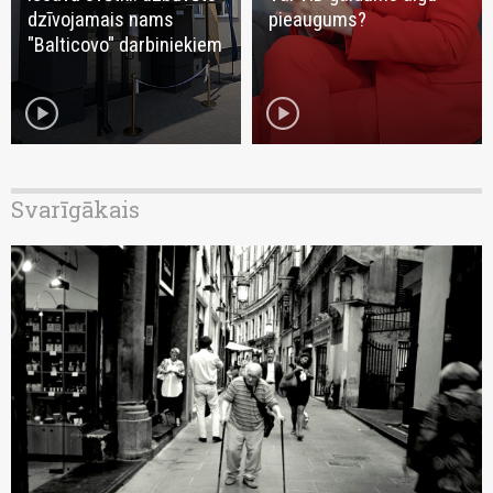
dzīvojamais nams
pieaugums?
"Balticovo" darbiniekiem
play_circle
play_circle
Svarīgākais