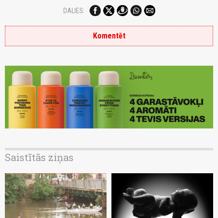
DALIES:
Komentēt
Saistītās ziņas