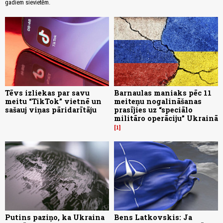
gadiem sievietēm.
Tēvs izliekas par savu
Barnaulas maniaks pēc 11
meitu “TikTok” vietnē un
meiteņu nogalināšanas
sašauj viņas pāridarītāju
prasījies uz “speciālo
militāro operāciju” Ukrainā
1
Putins paziņo, ka Ukraina
Bens Latkovskis: Ja