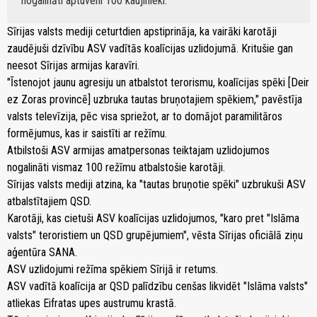
nogalināti aptuveni 100 kaujinieki.
Sīrijas valsts mediji ceturtdien apstiprināja, ka vairāki karotāji
zaudējuši dzīvību ASV vadītās koalīcijas uzlidojumā. Kritušie gan
neesot Sīrijas armijas karavīri.
"Īstenojot jaunu agresiju un atbalstot terorismu, koalīcijas spēki [Deir
ez Zoras provincē] uzbruka tautas bruņotajiem spēkiem," pavēstīja
valsts televīzija, pēc visa spriežot, ar to domājot paramilitāros
formējumus, kas ir saistīti ar režīmu.
Atbilstoši ASV armijas amatpersonas teiktajam uzlidojumos
nogalināti vismaz 100 režīmu atbalstošie karotāji.
Sīrijas valsts mediji atzina, ka "tautas bruņotie spēki" uzbrukuši ASV
atbalstītajiem QSD.
Karotāji, kas cietuši ASV koalīcijas uzlidojumos, "karo pret "Islāma
valsts" teroristiem un QSD grupējumiem", vēsta Sīrijas oficiālā ziņu
aģentūra SANA.
ASV uzlidojumi režīma spēkiem Sīrijā ir retums.
ASV vadītā koalīcija ar QSD palīdzību cenšas likvidēt "Islāma valsts"
atliekas Eifratas upes austrumu krastā.