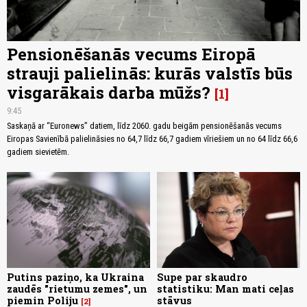
Pensionēšanās vecums Eiropā
strauji palielinās: kurās valstīs būs
visgarākais darba mūžs?
1
9:45
Saskaņā ar “Euronews” datiem, līdz 2060. gadu beigām pensionēšanās vecums
Eiropas Savienībā palielināsies no 64,7 līdz 66,7 gadiem vīriešiem un no 64 līdz 66,6
gadiem sievietēm.
Putins paziņo, ka Ukraina
Supe par skaudro
zaudēs "rietumu zemes", un
statistiku: Man mati ceļas
piemin Poliju
stāvus
2