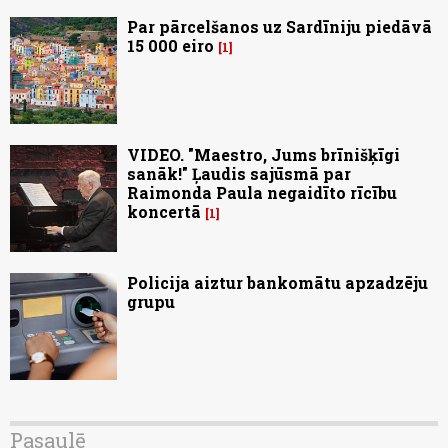
Par pārcelšanos uz Sardīniju piedāvā
15 000 eiro
1
VIDEO. "Maestro, Jums brīnišķīgi
sanāk!" Ļaudis sajūsmā par
Raimonda Paula negaidīto rīcību
koncertā
1
Policija aiztur bankomātu apzadzēju
grupu
Pasaulē