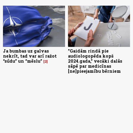
Ja bumbas uz galvas
"Gaidām rindā pie
nekrīt, tad var arī ražot
audiologopēda kopš
“sūdu” un “mēslu”
2024.gada," vecāki dalās
2
sāpē par medicīnas
[ne]pieejamību bērniem