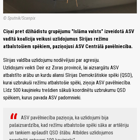
© Sputnik/Scanpix
Cīņai pret džihādistu grupējumu "Islāma valsts" izveidotā ASV
vadītā koalīcija veikusi uzlidojumus Sīrijas režīmu
atbalstošiem spēkiem, paziņojusi ASV Centrālā pavēlniecība.
Sīrijas valdība uzlidojumu nodēvējusi par agresiju.
Uzlidojumi veikti Deir ez Zoras provincē, lai aizsargātu ASV
atbalstīto arābu un kurdu aliansi Sīrijas Demokrātiskie spēki (QSD),
kurai uzbrukuši režīmu atbalstošie spēki, ziņoja ASV pavēlniecība.
Līdz 500 kaujinieku trešdien sākuši koordinētu uzbrukumu QSD
spēkiem, kurus pavada ASV padomnieki.
ASV pavēlniecība paziņoja, ka uzlidojumi bija
pašaizsardzība, kad režīmu atbalstošie spēki sāka ar artilēriju
un tankiem apšaudīt QSD štābu. Atbildes uzlidojumos