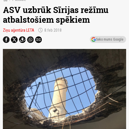
ASV uzbrūk Sīrijas režīmu
atbalstošiem spēkiem
schedule
Ziņu aģentūra LETA
8.feb 2018
Seko mums Google