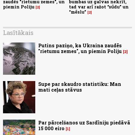
zaudēs "rietumu zemes", un
bumbas uz galvas nekrīt,
piemin Poliju
tad var arī ražot “sūdu” un
2
“mēslu”
2
Lasītākais
Putins paziņo, ka Ukraina zaudēs
"rietumu zemes", un piemin Poliju
2
Supe par skaudro statistiku: Man
mati ceļas stāvus
Par pārcelšanos uz Sardīniju piedāvā
15 000 eiro
1