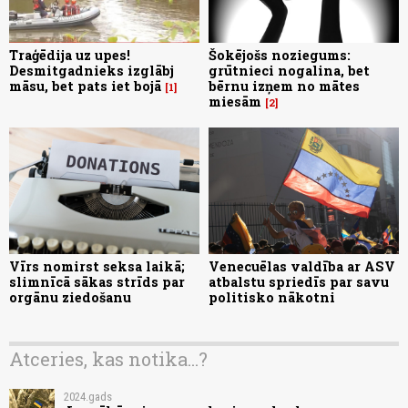
Traģēdija uz upes!
Šokējošs noziegums:
Desmitgadnieks izglābj
grūtnieci nogalina, bet
māsu, bet pats iet bojā
bērnu izņem no mātes
1
miesām
2
Vīrs nomirst seksa laikā;
Venecuēlas valdība ar ASV
slimnīcā sākas strīds par
atbalstu spriedīs par savu
orgānu ziedošanu
politisko nākotni
Atceries, kas notika...?
2024.gads