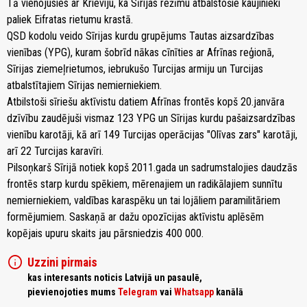
Tā vienojusies ar Krieviju, ka Sīrijas režīmu atbalstošie kaujinieki
paliek Eifratas rietumu krastā.
QSD kodolu veido Sīrijas kurdu grupējums Tautas aizsardzības
vienības (YPG), kuram šobrīd nākas cīnīties ar Afrīnas reģionā,
Sīrijas ziemeļrietumos, iebrukušo Turcijas armiju un Turcijas
atbalstītajiem Sīrijas nemierniekiem.
Atbilstoši sīriešu aktīvistu datiem Afrīnas frontēs kopš 20.janvāra
dzīvību zaudējuši vismaz 123 YPG un Sīrijas kurdu pašaizsardzības
vienību karotāji, kā arī 149 Turcijas operācijas "Olīvas zars" karotāji,
arī 22 Turcijas karavīri.
Pilsoņkarš Sīrijā notiek kopš 2011.gada un sadrumstalojies daudzās
frontēs starp kurdu spēkiem, mērenajiem un radikālajiem sunnītu
nemierniekiem, valdības karaspēku un tai lojāliem paramilitāriem
formējumiem. Saskaņā ar dažu opozīcijas aktīvistu aplēsēm
kopējais upuru skaits jau pārsniedzis 400 000.
info
Uzzini pirmais
kas interesants noticis Latvijā un pasaulē,
pievienojoties mums
Telegram
vai
Whatsapp
kanālā