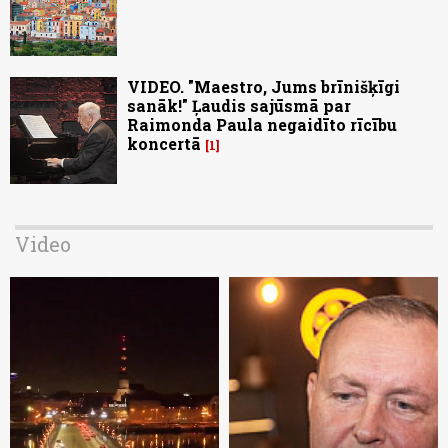
VIDEO. "Maestro, Jums brīnišķīgi
sanāk!" Ļaudis sajūsmā par
Raimonda Paula negaidīto rīcību
koncertā
1
Video