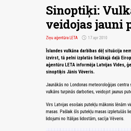
Sinoptiķi: Vulk
veidojas jauni
schedule
Ziņu aģentūra LETA
17.apr 2010
Īslandes vulkāna darbības dēļ situācija nem
izvirst, tā pelni izplatās lielākajā daļā Ei
aģentūru LETA informēja Latvijas Vides, ģ
sinoptiķis Jānis Vēveris.
Jaunākās no Londonas meteoroloģijas centra s
vulkāns turpinās darboties, veidojot jaunus pu
Virs Latvijas esošais putekļu mākonis lēnām vi
masas. Pašlaik šīs putekļu masas izpletušās liel
lidojumi no Itālijas lidostām, sacīja Vēveris.