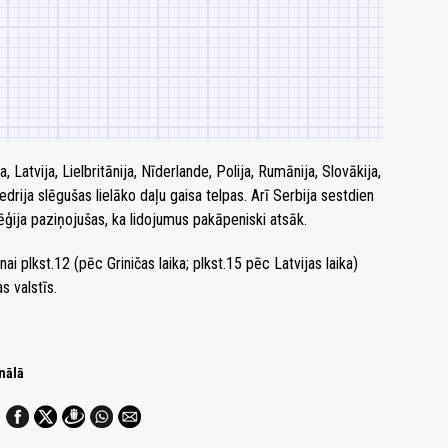
ja, Latvija, Lielbritānija, Nīderlande, Polija, Rumānija, Slovākija,
edrija slēgušas lielāko daļu gaisa telpas. Arī Serbija sestdien
vēģija paziņojušas, ka lidojumus pakāpeniski atsāk.
i plkst.12 (pēc Griničas laika; plkst.15 pēc Latvijas laika)
s valstīs.
nālā