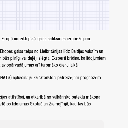
Eiropā noteikti plaši gaisa satiksmes ierobežojumi.
ropas gaisa telpa no Lielbritānijas līdz Baltijas valstīm un
 būs pilnīgi vai daļēji slēgta. Eksperti brīdina, ka lidojumiem
 aviopārvadājumus arī turpmāko dienu laikā.
 (NATS) apliecināja, ka "atbilstoši patreizējām prognozēm
jas attīstībai, un atkarībā no vulkānisko putekļu mākoņa
etējos lidojumus Skotijā un Ziemeļīrijā, kad tas būs