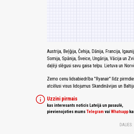
Austrija, Beļģija, Čehija, Dānija, Francija, Igauni
Somija, Spānija, Šveice, Ungārija, Vācija un Zvi
daļēji slēgusi savu gaisa telpu. Lietuva un Nor
Zemo cenu lidsabiedrība "Ryanair" līdz pirmdiena
atcēlusi visus lidojumus Skandināvijas un Baltija
info
Uzzini pirmais
kas interesants noticis Latvijā un pasaulē,
pievienojoties mums
Telegram
vai
Whatsapp
ka
DALIES: