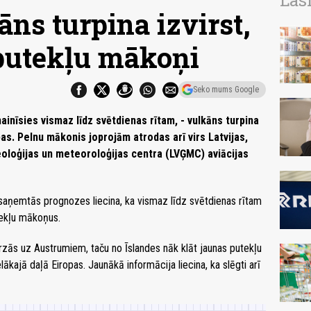
Las
āns turpina izvirst,
 putekļu mākoņi
Seko mums Google
ainīsies vismaz līdz svētdienas rītam, - vulkāns turpina
ropas. Pelnu mākonis joprojām atrodas arī virs Latvijas,
eoloģijas un meteoroloģijas centra (LVĢMC) aviācijas
aņemtās prognozes liecina, ka vismaz līdz svētdienas rītam
tekļu mākoņus.
rzās uz Austrumiem, taču no Īslandes nāk klāt jaunas putekļu
ākajā daļā Eiropas. Jaunākā informācija liecina, ka slēgti arī