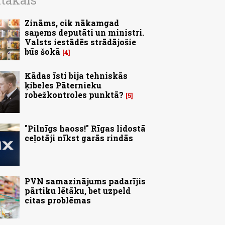
ītākais
Zināms, cik nākamgad
saņems deputāti un ministri.
Valsts iestādēs strādājošie
būs šokā
4
Kādas īsti bija tehniskās
ķibeles Pāternieku
robežkontroles punktā?
5
"Pilnīgs haoss!" Rīgas lidostā
ceļotāji nīkst garās rindās
PVN samazinājums padarījis
pārtiku lētāku, bet uzpeld
citas problēmas