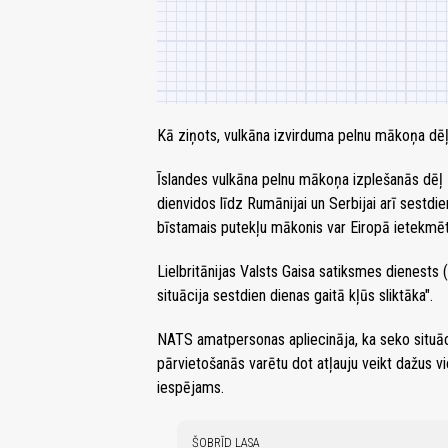
Kā ziņots, vulkāna izvirduma pelnu mākoņa dēļ 
Īslandes vulkāna pelnu mākoņa izplešanās dēļ Ei
dienvidos līdz Rumānijai un Serbijai arī sestdien
bīstamais putekļu mākonis var Eiropā ietekmēt
Lielbritānijas Valsts Gaisa satiksmes dienests
situācija sestdien dienas gaitā kļūs sliktāka".
NATS amatpersonas apliecināja, ka seko situāci
pārvietošanās varētu dot atļauju veikt dažus vi
iespējams.
ŠOBRĪD LASA