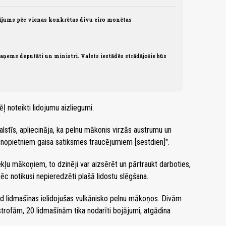
sījums pēc vienas konkrētas divu eiro monētas
ņems deputāti un ministri. Valsts iestādēs strādājošie būs
ļ noteikti lidojumu aizliegumi.
alstīs, apliecināja, ka pelnu mākonis virzās austrumu un
ar nopietniem gaisa satiksmes traucējumiem [sestdien]".
ļu mākoņiem, to dzinēji var aizsērēt un pārtraukt darboties,
ēc notikusi nepieredzēti plašā lidostu slēgšana.
ad lidmašīnas ielidojušas vulkānisko pelnu mākoņos. Divām
strofām, 20 lidmašīnām tika nodarīti bojājumi, atgādina