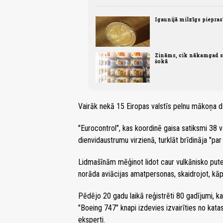
Igaunijā milzīgs piepra
Zināms, cik nākamgad sa
šokā
Vairāk nekā 15 Eiropas valstīs pelnu mākoņa dē
"Eurocontrol", kas koordinē gaisa satiksmi 38 v
dienvidaustrumu virzienā, turklāt brīdināja "p
Lidmašīnām mēģinot lidot caur vulkānisko putek
norāda aviācijas amatpersonas, skaidrojot, kāp
Pēdējo 20 gadu laikā reģistrēti 80 gadījumi, k
"Boeing 747" knapi izdevies izvairīties no kata
eksperti.