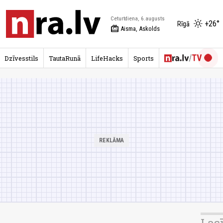
Ceturtdiena, 6.augusts
+26°
Rīgā
redeem
Aisma, Askolds
Dzīvesstils
TautaRunā
LifeHacks
Sports