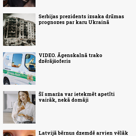
Serbijas prezidents izsaka drūmas
prognozes par karu Ukrainā
VIDEO. Āgenskalnā trako
dzērājšoferis
Šī smarža var ietekmēt apetīti
vairāk, nekā domāji
Latvijā bērnus dzemdē arvien vēlāk