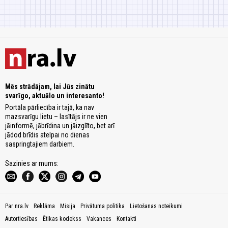
Mēs strādājam, lai Jūs zinātu
svarīgo, aktuālo un interesanto!
Portāla pārliecība ir tajā, ka nav
mazsvarīgu lietu – lasītājs ir ne vien
jāinformē, jābrīdina un jāizglīto, bet arī
jādod brīdis atelpai no dienas
saspringtajiem darbiem.
Sazinies ar mums:
Par nra.lv
Reklāma
Misija
Privātuma politika
Lietošanas noteikumi
Autortiesības
Ētikas kodekss
Vakances
Kontakti